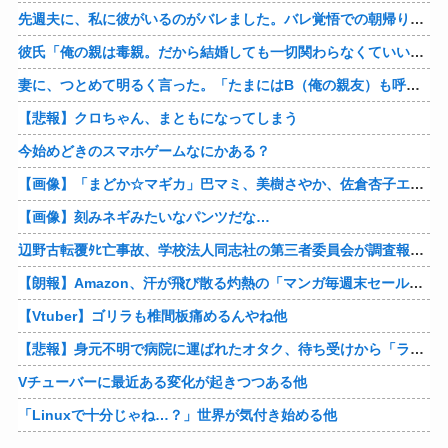
先週夫に、私に彼がいるのがバレました。バレ覚悟での朝帰りでしたが・・・ 私は意志を持って彼に抱かれました。その時にはもう結婚生活を終わりにする覚悟が出来ていました。
彼氏「俺の親は毒親。だから結婚しても一切関わらなくていい」私「うん」彼氏「そのかわり俺もお前の親と一切関わらない。結婚の挨拶にも行かない」私「えっ」
妻に、つとめて明るく言った。「たまにはB（俺の親友）も呼んで家で鍋でもしようか。」妻は箸を持つ手をブルブル震わせながら「何でBさんなの？」と。お前の浮気相手だからだよ！！
【悲報】クロちゃん、まともになってしまう
今始めどきのスマホゲームなにかある？
【画像】「まどか☆マギカ」巴マミ、美樹さやか、佐倉杏子エロすぎ放課後えんこーハメ撮りどぴゅどぴゅエチエチが最高すぎる❣
【画像】刻みネギみたいなパンツだな…
辺野古転覆ﾀﾋ亡事故、学校法人同志社の第三者委員会が調査報告書を公表 … 安全配慮義務違反や安全管理に関する検証を妨げた組織風土の存在を指摘
【朗報】Amazon、汗が飛び散る灼熱の「マンガ毎週末セール（50%還元）」を開催！他
【Vtuber】ゴリラも椎間板痛めるんやね他
【悲報】身元不明で病院に運ばれたオタク、待ち受けから「ラブライブ」と呼ばれるｗｗｗｗ他
Vチューバーに最近ある変化が起きつつある他
「Linuxで十分じゃね…？」世界が気付き始める他