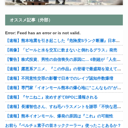
オススメ記事（外部）
Error: Feed has an error or is not valid.
【速報】熊本地震を引き起こした『危険度Sランク断層』日本のド真ん中に10カ所もあると判明
【画像】「ビールと水を交互に飲まないと倒れるグラス」発売
【警告】株式投資、男性の自信喪失の原因に… 6割超が「人生の敗者」自認
【速報】露悪系アニメ、『この作品』の登場で最盛期を迎えてしまう…
【速報】不同意性交罪の影響で日本でのレイプ認知件数爆増
【速報】専門家「イオンモール熊本の爆心地に”こんなもの”があったんだけど…」
【速報】『ヤニねこ』攻めすぎてBPOに通報される
【速報】長瀬智也さん、すね毛ハラスメントを謝罪「不快な思いをさせて申し訳ありませんでした」
【速報】熊本イオンモール、爆発の原因は『これ』の可能性
お前ら『ペルチェ素子の首ネッククーラー』使ったことあるか？