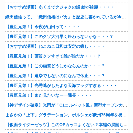
【おすすめ漫画】あくまでクジャクの話 絵が綺麗・・・・
織田信雄って、「織田信雄はバカ」と歴史に書かれているが今まで家が残っているんでバカではないよな？
【豊臣兄弟！】今夜が山田って・・・・
【豊臣兄弟！】このクソ大河早く終わらないかな・・・？
【おすすめ漫画】ねこねこ日和は安定の癒し・・・・
【豊臣兄弟！】画質クソすぎて誰が誰だか・・・？
【豊臣兄弟！】この画質どうにかならんのか・・・？
【豊臣兄弟！】選挙でもないのになんで休止・・・？
【豊臣兄弟！】光秀逃がしたよな天海フラグすぎる・・・・
【豊臣兄弟！】また見たいなー一課長・・・・
【神デザイン確定】光岡が「C1コルベット風」新型オープンカーの最新ティーザー画像を公開、マツダ・ロードスターの信頼性にレトロな外観がドッキング
まさかの「上下」グラデーション。ポルシェが豪州75周年を祝う特別モデル「911 Turbo S Land Down Under」を発表、1951年の「見果てぬ夢」が内外装に再現
【仮面ライダーゼッツ】このOPカッコよくない？本編の展開ちゃんと反映してて完成度高いし