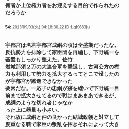
何者か上位権力者をお迎えする目的で作られたの
だろうか
54:
2013/09/03(火) 04:18:30.22 ID:LgK683ju
宇都宮は名君宇都宮成綱の頃は全盛期だったな。
反抗勢力を排除して家臣団を再編し、下野統一を
基盤もしっかり整えた。佐竹
岩城那須２万の大連合軍を撃退し、古河公方の権
力も利用して勢力を拡大するってとこで没したの
が宇都宮が躍進できなかった
要因だな。一応子の忠綱が跡を継いで下野統一目
前まで拡大させてるので戦はまあまあできるが、
成綱のような切れ者じゃなか
った上に器量も小さい。
それ故に成綱と仲の良かった結城政朝と対立して
度重なる戦で家臣の叛乱を招きそれによって大き