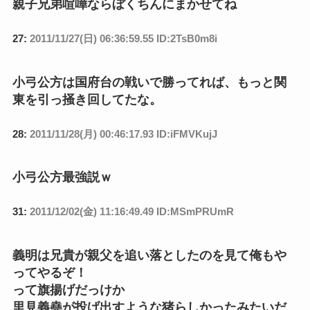
親子兄弟喧嘩ならぼくちんにまかせてね
27:
2011/11/27(日) 06:36:59.55 ID:2TsB0m8i
小弓公方は国府台の戦いで勝ってれば、もっと関
東を引っ掻き回してたな。
28:
2011/11/28(月) 00:46:17.93 ID:iFMVKujJ
小弓公方最強説ｗ
31:
2011/12/02(金) 11:16:49.49 ID:MSmPRUmR
義明は兄貴が親父を追い落としたのを見て俺もや
ってやるぞ！
って旗揚げだっけか
里見義堯が投げ出すような猪らしかったみたいだ