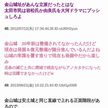
金山城址があんな立派だったとはな
太田市民は岩松氏か由良氏を大河ドラマにプッシ
ュしろよ
48:
2012/07/12(木) 17:34:44.35 ID:oURH2yun
金山城 20年前は整備されてなかったんだけど
現在は発掘＆復元整備が随分進んでいるんだよね
山城の常識を覆す造りで現在も発掘中だから楽し
み
北条の滅亡と共に廃城で残念ながらアノカタチになった
時は活躍できなかったけどw
49:
2013/06/21(金) 14:22:21.63 ID:UbI1pXNB
金山城は安土城と同じ直線で上れる正面階段があ
るので