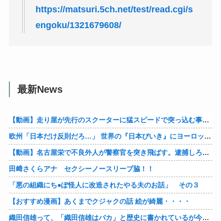
https://matsuri.5ch.net/test/read.cgi/s
engoku/1321679608/
最新News
【動画】走り屋が先行のスクーターに猛スピードで突っ込む事故。
欧州「日本だけ反則だろ…」 世界の『日本びいき』にヨーロッパ全土から不満の声
【動画】名古屋栄で不良外人が警察官を突き飛ばす。逮捕しろやｗｗｗ
田﨑さくらアナ セクシーノースリーブ脇！！
「悪の組織にち●ぽ怪人に改造されたやる夫のお話」 その３
【おすすめ漫画】あくまでクジャクの話 絵が綺麗・・・・
織田信雄って、「織田信雄はバカ」と歴史に書かれているが今まで家が残っているんでバカではないよな？