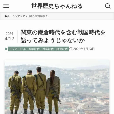
世界歴史ちゃんねる
ホーム
アジア
日本
室町時代
関東の鎌倉時代を含む戦国時代を
2024
4/12
語ってみようじゃないか
2024年4月13日
アジア
日本
室町時代
戦国時代
鎌倉時代