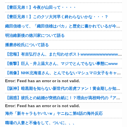
【豊臣兄弟！】今夜が山田って・・・・
【豊臣兄弟！】このクソ大河早く終わらないかな・・・？
織田信雄って、「織田信雄はバカ」と歴史に書かれているが今まで家が残っているんでバカではないよな？
明治維新後の徳川家について語る
播磨赤松氏について語る
【悲報】有吉弘行さん、また匂わせポストwwwwwwwwwwwwwwww
【衝撃】巨人・井上温大さん、マジでとんでもない事態にwww
【画像】NHK北海道さん、とんでもないマシュマロ女子をキャスターに起用してしまうwwwwwwww
Error: Feed has an error or is not valid.
【阪神】暗黒期を知らない新世代の若虎ファン！黄金期しか知らない現代のファン事情と驚きのリアル
【困惑】彼氏との結婚が突然白紙に！？理由が高校時代の『アレ』だったｗｗｗｗ 他
Error: Feed has an error or is not valid.
海外「新キャラもヤバいｗ」ヤニねこ第6話の海外反応
職場の人妻と不倫をして、ついに、、、