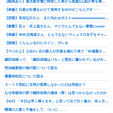
【動画あり】鹿児島市電に特攻した車から黒服3人組が車を乗り捨てて逃走
【画像】日産が社運をかけて発売するSUVがこちらです‥‥
【悲報】有吉弘行さん、また匂わせポストwwwwwwwwwwwwwwww
【衝撃】巨人・井上温大さん、マジでとんでもない事態にwww
【画像】NHK北海道さん、とんでもないマシュマロ女子をキャスターに起用してしまうwwwwwwww
【朗報】ぐらんぶるのヒロイン、デレる
【マジかよ】入社3ヶ月の新人が労基を連れて来て「90連勤させられました」「労働基準法違反です」→俺「彼は30連休中ですが?」
織田信雄って、「織田信雄はバカ」と歴史に書かれているが今まで家が残っているんでバカではないよな？
明治維新後の徳川家について語る
播磨赤松氏について語る
３～１５世紀に文明が発展しなかったのは何故か？
なぜ本能寺の変で織田信長の遺体（骨）は見つからなかったのか
【4/4】「今日は早く帰ります」と言って出て行く妻が、何ヶ月ぶりだろう、見送る私に振り返って手を振っている。罪のなせる気持ちの表れなのか。今日の午後調査員から連絡が入る…
職場の人妻と不倫をして、ついに、、、