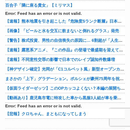
百合子「隣に座る貴女」【ミリマス】
Error: Feed has an error or is not valid.
【速報】熊本地震を引き起こした『危険度Sランク断層』日本のド真ん中に10カ所もあると判明
【画像】「ビールと水を交互に飲まないと倒れるグラス」発売
【警告】株式投資、男性の自信喪失の原因に… 6割超が「人生の敗者」自認
【速報】露悪系アニメ、『この作品』の登場で最盛期を迎えてしまう…
【速報】不同意性交罪の影響で日本でのレイプ認知件数爆増
【神デザイン確定】光岡が「C1コルベット風」新型オープンカーの最新ティーザー画像を公開、マツダ・ロードスターの信頼性にレトロな外観がドッキング
まさかの「上下」グラデーション。ポルシェが豪州75周年を祝う特別モデル「911 Turbo S Land Down Under」を発表、1951年の「見果てぬ夢」が内外装に再現
【仮面ライダーゼッツ】このOPカッコよくない？本編の展開ちゃんと反映してて完成度高いし
【動画あり】鹿児島市電に特攻した車から黒服3人組が車を乗り捨てて逃走
Error: Feed has an error or is not valid.
【悲報】クロちゃん、まともになってしまう