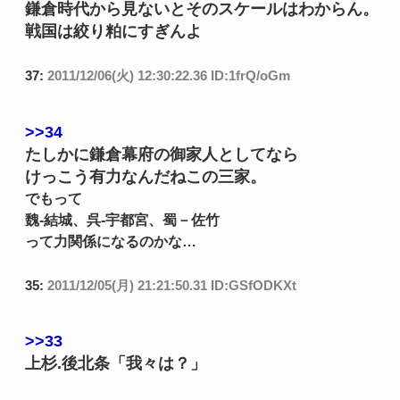
鎌倉時代から見ないとそのスケールはわからん。
戦国は絞り粕にすぎんよ
37:
2011/12/06(火) 12:30:22.36 ID:1frQ/oGm
>>34
たしかに鎌倉幕府の御家人としてなら
けっこう有力なんだねこの三家。
でもって
魏-結城、呉-宇都宮、蜀－佐竹
って力関係になるのかな…
35:
2011/12/05(月) 21:21:50.31 ID:GSfODKXt
>>33
上杉.後北条「我々は？」