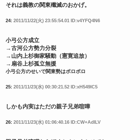
それは義教の関東殲滅のおかげ。
24:
2011/11/22(火) 23:55:54.01 ID:v4YFQ4N6
小弓公方成立
→古河公方勢力分裂
→山内上杉御家騒動（憲寛追放）
→扇谷上杉孤立無援
小弓公方のせいで関東勢はボロボロ
25:
2011/11/23(水) 00:30:21.52 ID:xH549lC5
しかも内実はただの親子兄弟喧嘩
26:
2011/11/23(水) 01:06:40.16 ID:CW+AdILV