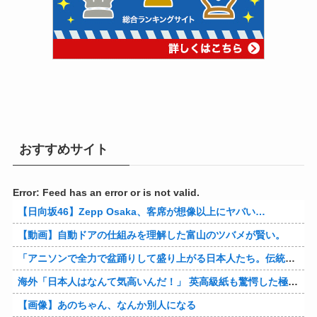
おすすめサイト
Error: Feed has an error or is not valid.
【日向坂46】Zepp Osaka、客席が想像以上にヤバい…
【動画】自動ドアの仕組みを理解した富山のツバメが賢い。
「アニソンで全力で盆踊りして盛り上がる日本人たち。伝統もオタクもこの熱量、素晴らしい」→女さんブチギレ「これを見て『日本の品格が落ちた』と思いま…
海外「日本人はなんて気高いんだ！」 英高級紙も驚愕した極限の中の日本人の姿に世界が衝撃
【画像】あのちゃん、なんか別人になる