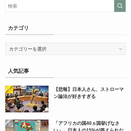
カテゴリ
カ
テ
ゴ
リ
人気記事
【悲報】日本人さん、ストローマ
ン論法が好きすぎる
「アフリカの国40ヵ国挙げなさ
い」←日本人の15%が答えられな