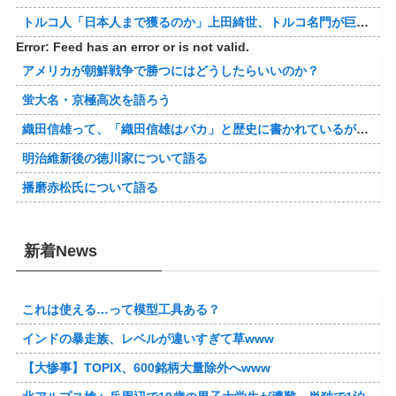
トルコ人「日本人まで獲るのか」上田綺世、トルコ名門が巨額の正式オファー！現地サポが騒然！【海外の反応】
Error: Feed has an error or is not valid.
アメリカが朝鮮戦争で勝つにはどうしたらいいのか？
蛍大名・京極高次を語ろう
織田信雄って、「織田信雄はバカ」と歴史に書かれているが今まで家が残っているんでバカではないよな？
明治維新後の徳川家について語る
播磨赤松氏について語る
新着News
これは使える…って模型工具ある？
インドの暴走族、レベルが違いすぎて草www
【大惨事】TOPIX、600銘柄大量除外へwww