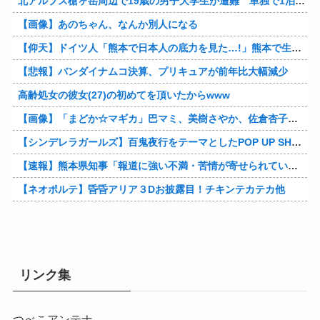
北アルプス槍ヶ岳周辺で19歳の男子大学生が遭難 単独で1泊2日の予定で入山も連絡取れず 警察が9日以降捜索予定
【画像】あのちゃん、なんか別人になる
【仰天】ドイツ人「熊本で日本人の底力を見た…!」熊本で生まれて初めて震度7の大地震を経験したドイツ人。直後、日本人たちの行動に衝撃を受けてしまう…
【悲報】バンダイナムコ決算、プリキュアが前年比大幅減少
高齢処女の彼女(27)の初めてを頂いたからwww
【画像】「まどか☆マギカ」巴マミ、美樹さやか、佐倉杏子エロすぎ放課後えんこーハメ撮りどぴゅどぴゅエチエチが最高すぎる❣
【シンデレラガールズ】百鬼夜行をテーマとしたPOP UP SHOPが東京・大阪にて開催
【速報】熊本県知事「報道に強い不満・苦情が寄せられている」→TBSの報道特集がまさにそれな件他
【ネオポルテ】昏昏アリア３Dお披露目！チキンテカテカ他
リンク集
つべこアンテナ