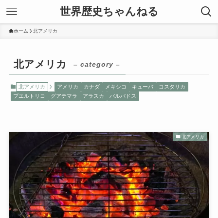
世界歴史ちゃんねる
ホーム
北アメリカ
北アメリカ
– category –
北アメリカ
アメリカ
カナダ
メキシコ
キューバ
コスタリカ
プエルトリコ
グアテマラ
アラスカ
バルバドス
北アメリカ