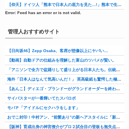
【仰天】ドイツ人「熊本で日本人の底力を見た…!」熊本で生まれて初めて震度7の大地震を経験したドイツ人。直後、日本人たちの行動に衝撃を受けてしまう…
Error: Feed has an error or is not valid.
管理人おすすめサイト
【日向坂46】Zepp Osaka、客席が想像以上にヤバい…
【動画】自動ドアの仕組みを理解した富山のツバメが賢い。
「アニソンで全力で盆踊りして盛り上がる日本人たち。伝統もオタクもこの熱量、素晴らしい」→女さんブチギレ「これを見て『日本の品格が落ちた』と思いま…
海外「日本人はなんて気高いんだ！」 英高級紙も驚愕した極限の中の日本人の姿に世界が衝撃
【あんこ】ディエゴ・ブランドーがグランドオーダーを終わらせるようです【FGO二部】 第１６６話
サイバスターが一番輝いてたスパロボ
モバＰ「アイドルにセクハラをします」
おでこ封印！中村アン、“前髪あり”の新ヘアスタイルに「新鮮でたまらん」の声【画像】
【阪神】育成出身の神宮僚介がプロ２試合目の登板も無失点 ボスラーを三振に ピンチで抑えた