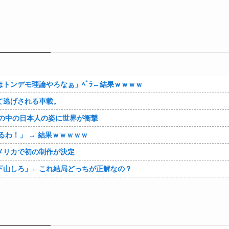
トンデモ理論やろなぁ」ﾍﾟﾗ←結果ｗｗｗｗ
て逃げされる車載。
の中の日本人の姿に世界が衝撃
わ！」 → 結果ｗｗｗｗｗ
メリカで初の制作が決定
下山しろ」←これ結局どっちが正解なの？