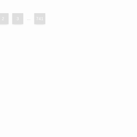
2
3
...
741