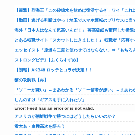
【衝撃】烈海王「この砂糖水を飲めば復活するぞ」ワイ「これは
【動画】逃げる判断はやっ！埼玉でスマホ運転のプリウスに当
海外「日本人はなんて気高いんだ！」 英高級紙も驚愕した極限
とある転職サイト「スカウトしにきました！」 転職者「応募する
エッセイスト「原爆を二度と使わせてはならない」⇒「もちろ
ストロングビデ1【ふくらすずめ】
【朗報】AKB48 ロッテとコラボ決定！！
猫の攻防戦【再】
『ソニーが嫌い』←まあわかる『ソニー信者が嫌い』←まあわ
しんのすけ「ギアスを手に入れたゾ」
Error: Feed has an error or is not valid.
アメリカが朝鮮戦争で勝つにはどうしたらいいのか？
蛍大名・京極高次を語ろう