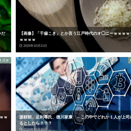
いだ
【画像】「千歯こき」とか言う江戸時代のオ◯ニーｗｗｗｗ
ｗｗｗｗ
2025年10月21日
日本
ｗｗ
源頼朝、足利尊氏、徳川家康 ←この中でどれか１人が上司
るとしたら？？？
2025年10月16日