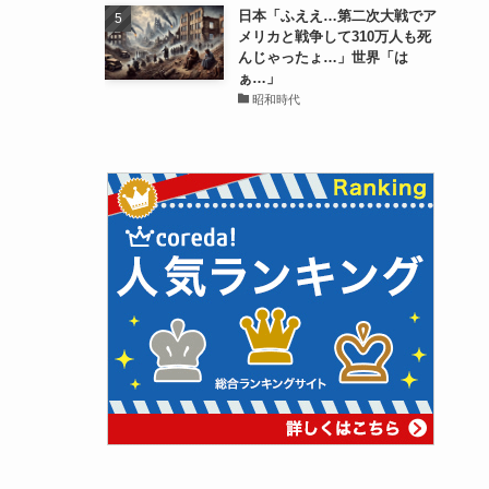
日本「ふええ…第二次大戦でア
メリカと戦争して310万人も死
んじゃったょ…」世界「は
ぁ…」
昭和時代