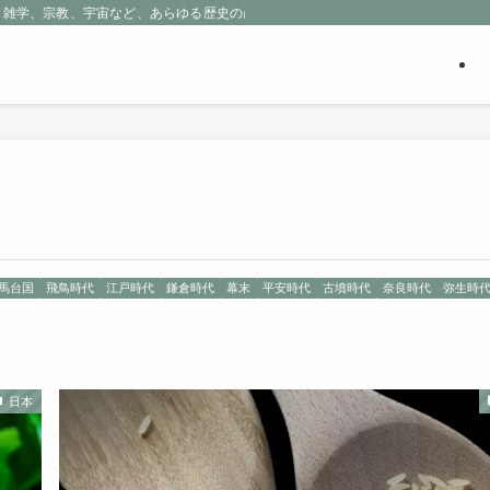
、雑学、宗教、宇宙など、あらゆる歴史の産物に包まれる魅惑の世界を探求しよう
馬台国
飛鳥時代
江戸時代
鎌倉時代
幕末
平安時代
古墳時代
奈良時代
弥生時
日本