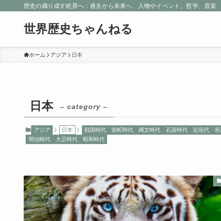
歴史の織り成す絶景へ：過去から未来へ、人物やイベント、哲学、音楽
世界歴史ちゃんねる
ホーム
アジア
日本
日本
– category –
アジア
日本
戦国時代
室町時代
縄文時代
石器時代
近現代
邪
明治時代
大正時代
昭和時代