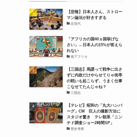
【悲報】日本人さん、ストロー
マン論法が好きすぎる
近現代
「アフリカの国40ヵ国挙げな
さい」←日本人の15%が答えら
れない
南アフリカ
【三国志】馬謖って戦争に出さ
ずに内政だけやらせてりゃ街亭
の戦いも起こらず、うまく仕事
こなせてたんじゃね？
三国志
【テレビ】昭和の「丸大ハンバ
ーグ」CM 巨人の撮影方法に
スタジオ驚き テレ朝系「ニン
チド調査ショー2時間SP」
歴史考察