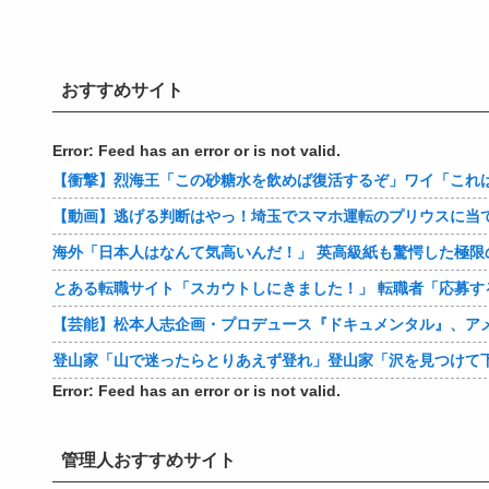
おすすめサイト
Error: Feed has an error or is not valid.
【衝撃】烈海王「この砂糖水を飲めば復活するぞ」ワイ「これは
【動画】逃げる判断はやっ！埼玉でスマホ運転のプリウスに当
海外「日本人はなんて気高いんだ！」 英高級紙も驚愕した極限
とある転職サイト「スカウトしにきました！」 転職者「応募する
【芸能】松本人志企画・プロデュース『ドキュメンタル』、ア
登山家「山で迷ったらとりあえず登れ」登山家「沢を見つけて
Error: Feed has an error or is not valid.
管理人おすすめサイト