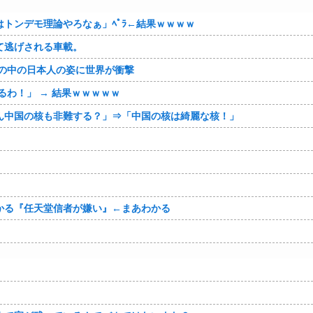
トンデモ理論やろなぁ」ﾍﾟﾗ←結果ｗｗｗｗ
て逃げされる車載。
の中の日本人の姿に世界が衝撃
わ！」 → 結果ｗｗｗｗｗ
ん中国の核も非難する？」⇒「中国の核は綺麗な核！」
かる『任天堂信者が嫌い』←まあわかる