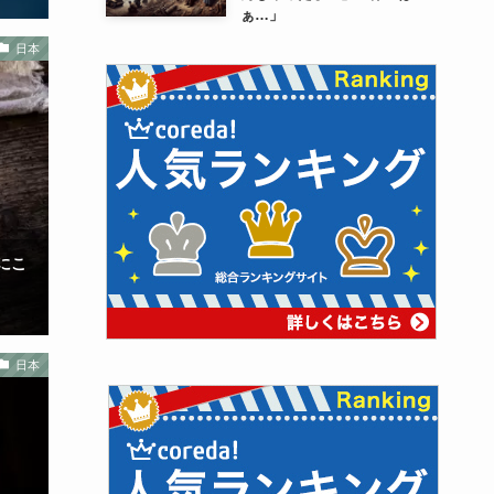
ぁ…」
日本
にこ
日本