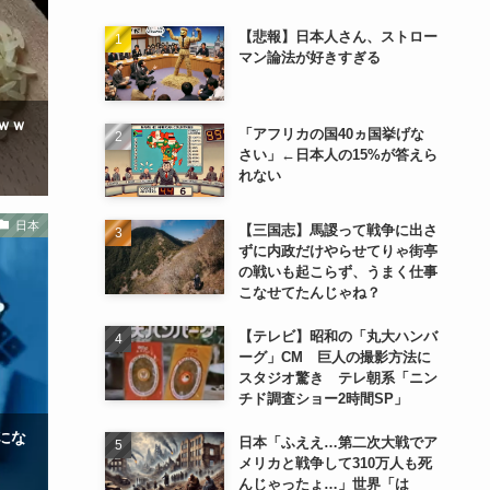
【悲報】日本人さん、ストロー
マン論法が好きすぎる
ｗｗ
「アフリカの国40ヵ国挙げな
さい」←日本人の15%が答えら
れない
日本
【三国志】馬謖って戦争に出さ
ずに内政だけやらせてりゃ街亭
の戦いも起こらず、うまく仕事
こなせてたんじゃね？
【テレビ】昭和の「丸大ハンバ
ーグ」CM 巨人の撮影方法に
スタジオ驚き テレ朝系「ニン
チド調査ショー2時間SP」
にな
日本「ふええ…第二次大戦でア
メリカと戦争して310万人も死
んじゃったょ…」世界「は