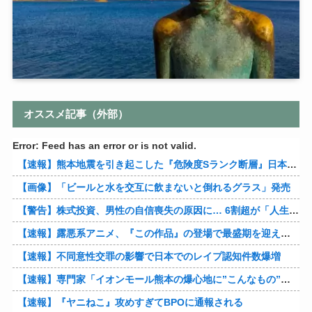
オススメ記事（外部）
Error: Feed has an error or is not valid.
【速報】熊本地震を引き起こした『危険度Sランク断層』日本のド真ん中に10カ所もあると判明
【画像】「ビールと水を交互に飲まないと倒れるグラス」発売
【警告】株式投資、男性の自信喪失の原因に… 6割超が「人生の敗者」自認
【速報】露悪系アニメ、『この作品』の登場で最盛期を迎えてしまう…
【速報】不同意性交罪の影響で日本でのレイプ認知件数爆増
【速報】専門家「イオンモール熊本の爆心地に”こんなもの”があったんだけど…」
【速報】『ヤニねこ』攻めすぎてBPOに通報される