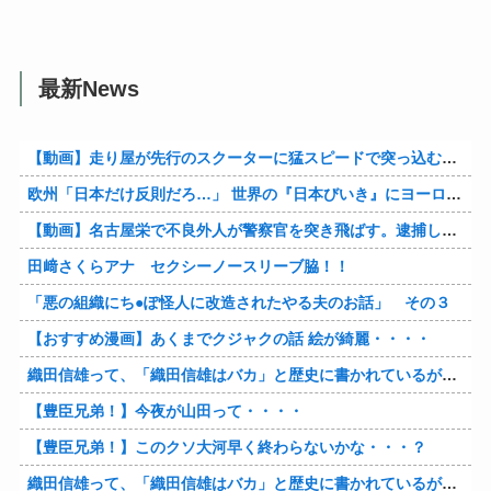
最新News
【動画】走り屋が先行のスクーターに猛スピードで突っ込む事故。
欧州「日本だけ反則だろ…」 世界の『日本びいき』にヨーロッパ全土から不満の声
【動画】名古屋栄で不良外人が警察官を突き飛ばす。逮捕しろやｗｗｗ
田﨑さくらアナ セクシーノースリーブ脇！！
「悪の組織にち●ぽ怪人に改造されたやる夫のお話」 その３
【おすすめ漫画】あくまでクジャクの話 絵が綺麗・・・・
織田信雄って、「織田信雄はバカ」と歴史に書かれているが今まで家が残っているんでバカではないよな？
【豊臣兄弟！】今夜が山田って・・・・
【豊臣兄弟！】このクソ大河早く終わらないかな・・・？
織田信雄って、「織田信雄はバカ」と歴史に書かれているが今まで家が残っているんでバカではないよな？