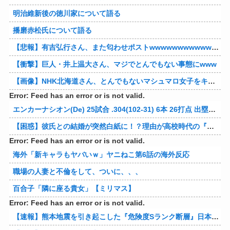
明治維新後の徳川家について語る
播磨赤松氏について語る
【悲報】有吉弘行さん、また匂わせポストwwwwwwwwwwwwwwww
【衝撃】巨人・井上温大さん、マジでとんでもない事態にwww
【画像】NHK北海道さん、とんでもないマシュマロ女子をキャスターに起用してしまうwwwwwwww
Error: Feed has an error or is not valid.
エンカーナシオン(De) 25試合 .304(102-31) 6本 26打点 出塁率.311 OPS.831 wRC+137 WAR+0.7
【困惑】彼氏との結婚が突然白紙に！？理由が高校時代の『アレ』だったｗｗｗｗ 他
Error: Feed has an error or is not valid.
海外「新キャラもヤバいｗ」ヤニねこ第6話の海外反応
職場の人妻と不倫をして、ついに、、、
百合子「隣に座る貴女」【ミリマス】
Error: Feed has an error or is not valid.
【速報】熊本地震を引き起こした『危険度Sランク断層』日本のド真ん中に10カ所もあると判明