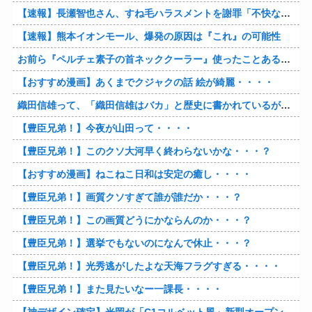
【速報】長瀬智也さん、すね毛ハラスメントを謝罪「不快な思いをさせて申し訳ありませんでした」
【速報】熊本イオンモール、爆発の原因は『これ』の可能性
お前ら『ペルチェ素子の首ネッククーラー』使ったことあるか？
【おすすめ漫画】あくまでクジャクの話 絵が綺麗・・・・
織田信雄って、「織田信雄はバカ」と歴史に書かれているが今まで家が残っているんでバカではないよな？
【豊臣兄弟！】今夜が山田って・・・・
【豊臣兄弟！】このクソ大河早く終わらないかな・・・？
【おすすめ漫画】ねこねこ日和は安定の癒し・・・・
【豊臣兄弟！】画質クソすぎて誰が誰だか・・・？
【豊臣兄弟！】この画質どうにかならんのか・・・？
【豊臣兄弟！】選挙でもないのになんで休止・・・？
【豊臣兄弟！】光秀逃がしたよな天海フラグすぎる・・・・
【豊臣兄弟！】また見たいなー一課長・・・・