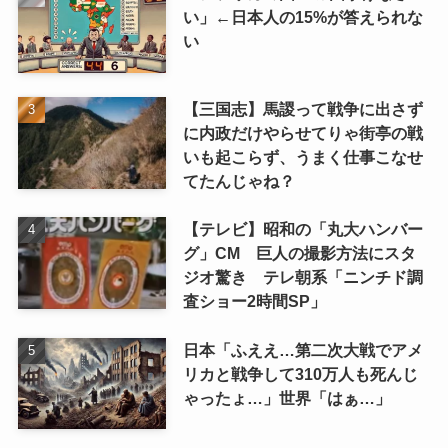
い」←日本人の15%が答えられな
い
【三国志】馬謖って戦争に出さず
に内政だけやらせてりゃ街亭の戦
いも起こらず、うまく仕事こなせ
てたんじゃね？
【テレビ】昭和の「丸大ハンバー
グ」CM 巨人の撮影方法にスタ
ジオ驚き テレ朝系「ニンチド調
査ショー2時間SP」
日本「ふええ…第二次大戦でアメ
リカと戦争して310万人も死んじ
ゃったょ…」世界「はぁ…」