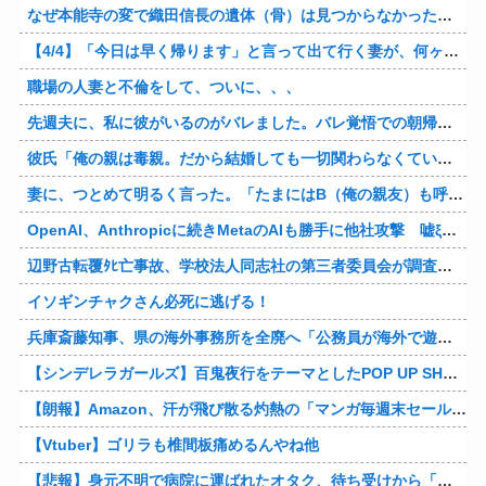
なぜ本能寺の変で織田信長の遺体（骨）は見つからなかったのか
【4/4】「今日は早く帰ります」と言って出て行く妻が、何ヶ月ぶりだろう、見送る私に振り返って手を振っている。罪のなせる気持ちの表れなのか。今日の午後調査員から連絡が入る…
職場の人妻と不倫をして、ついに、、、
先週夫に、私に彼がいるのがバレました。バレ覚悟での朝帰りでしたが・・・ 私は意志を持って彼に抱かれました。その時にはもう結婚生活を終わりにする覚悟が出来ていました。
彼氏「俺の親は毒親。だから結婚しても一切関わらなくていい」私「うん」彼氏「そのかわり俺もお前の親と一切関わらない。結婚の挨拶にも行かない」私「えっ」
妻に、つとめて明るく言った。「たまにはB（俺の親友）も呼んで家で鍋でもしようか。」妻は箸を持つ手をブルブル震わせながら「何でBさんなの？」と。お前の浮気相手だからだよ！！
OpenAI、Anthropicに続きMetaのAIも勝手に他社攻撃 嘘ξけど何これ流行ってんの？
辺野古転覆ﾀﾋ亡事故、学校法人同志社の第三者委員会が調査報告書を公表 … 安全配慮義務違反や安全管理に関する検証を妨げた組織風土の存在を指摘
イソギンチャクさん必死に逃げる！
兵庫斎藤知事、県の海外事務所を全廃へ「公務員が海外で遊ぶためにあるだけ」
【シンデレラガールズ】百鬼夜行をテーマとしたPOP UP SHOPが東京・大阪にて開催
【朗報】Amazon、汗が飛び散る灼熱の「マンガ毎週末セール（50%還元）」を開催！他
【Vtuber】ゴリラも椎間板痛めるんやね他
【悲報】身元不明で病院に運ばれたオタク、待ち受けから「ラブライブ」と呼ばれるｗｗｗｗ他