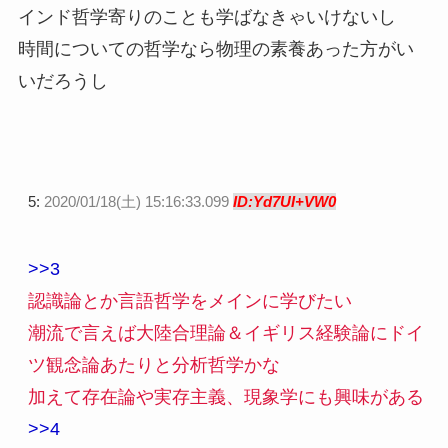
インド哲学寄りのことも学ばなきゃいけないし
時間についての哲学なら物理の素養あった方がい
いだろうし
5:
2020/01/18(土) 15:16:33.099
ID:Yd7UI+VW0
>>3
認識論とか言語哲学をメインに学びたい
潮流で言えば大陸合理論＆イギリス経験論にドイ
ツ観念論あたりと分析哲学かな
加えて存在論や実存主義、現象学にも興味がある
>>4