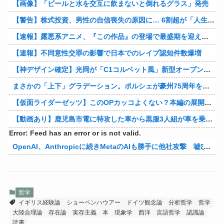
【画像】「ビールと水を交互に飲まないと倒れるグラス」発売
【警告】株式投資、男性の自信喪失の原因に… 6割超が「人生の敗者」自認
【速報】露悪系アニメ、『この作品』の登場で最盛期を迎えてしまう…
【速報】不同意性交罪の影響で日本でのレイプ認知件数爆増
【神デザイン確定】光岡が「C1コルベット風」新型オープンカーの最新ティーザー画像を公開、マツダ・ロードスターの信頼性にレトロな外観がドッキング
まさかの「上下」グラデーション。ポルシェが豪州75周年を祝う特別モデル「911 Turbo S Land Down Under」を発表、1951年の「見果てぬ夢」が内外装に再現
【仮面ライダーゼッツ】このOPカッコよくない？本編の展開ちゃんと反映してて完成度高いし
【動画あり】鹿児島市電に特攻した車から黒服3人組が車を乗り捨てて逃走
Error: Feed has an error or is not valid.
OpenAI、Anthropicに続きMetaのAIも勝手に他社攻撃 嘘ξけど何これ流行ってんの？
哲学
イギリス経験論
ショーペンハウアー
ドイツ観念論
分析哲学
哲学
大陸合理論
存在論
実存主義
本
現象学
西洋
言語哲学
認識論
読書