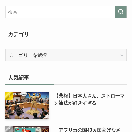
カテゴリ
カ
テ
ゴ
リ
人気記事
【悲報】日本人さん、ストローマ
ン論法が好きすぎる
「アフリカの国40ヵ国挙げなさ