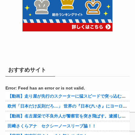
おすすめサイト
Error: Feed has an error or is not valid.
【動画】走り屋が先行のスクーターに猛スピードで突っ込む事故。
欧州「日本だけ反則だろ…」 世界の『日本びいき』にヨーロッパ全土から不満の声
【動画】名古屋栄で不良外人が警察官を突き飛ばす。逮捕しろやｗｗｗ
田﨑さくらアナ セクシーノースリーブ脇！！