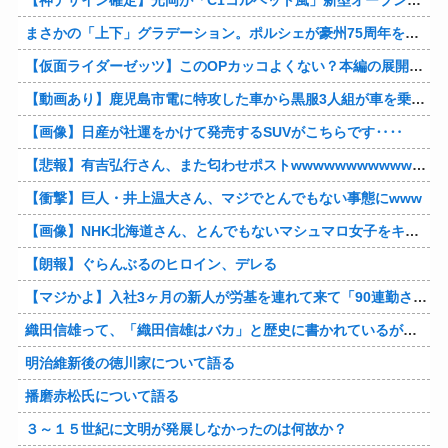
【神デザイン確定】光岡が「C1コルベット風」新型オープンカーの最新ティーザー画像を公開、マツダ・ロードスターの信頼性にレトロな外観がドッキング
まさかの「上下」グラデーション。ポルシェが豪州75周年を祝う特別モデル「911 Turbo S Land Down Under」を発表、1951年の「見果てぬ夢」が内外装に再現
【仮面ライダーゼッツ】このOPカッコよくない？本編の展開ちゃんと反映してて完成度高いし
【動画あり】鹿児島市電に特攻した車から黒服3人組が車を乗り捨てて逃走
【画像】日産が社運をかけて発売するSUVがこちらです‥‥
【悲報】有吉弘行さん、また匂わせポストwwwwwwwwwwwwwwww
【衝撃】巨人・井上温大さん、マジでとんでもない事態にwww
【画像】NHK北海道さん、とんでもないマシュマロ女子をキャスターに起用してしまうwwwwwwww
【朗報】ぐらんぶるのヒロイン、デレる
【マジかよ】入社3ヶ月の新人が労基を連れて来て「90連勤させられました」「労働基準法違反です」→俺「彼は30連休中ですが?」
織田信雄って、「織田信雄はバカ」と歴史に書かれているが今まで家が残っているんでバカではないよな？
明治維新後の徳川家について語る
播磨赤松氏について語る
３～１５世紀に文明が発展しなかったのは何故か？