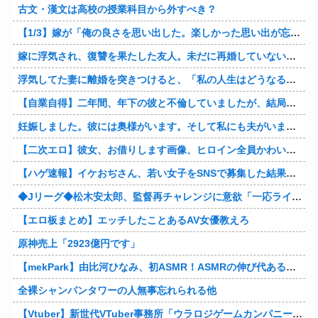
古文・漢文は高校の授業科目から外すべき？
【1/3】嫁が「俺の良さを思い出した。楽しかった思い出が忘れられないから間男の申し出を断った。お互い歩み寄ってやり直そう。」と手を握ってくる。どうやら間男に捨てられたようだｗ
嫁に浮気され、復讐を果たした友人。未だに再婚していない。「裏切られるくらいなら、最初からしないほうがマシだ」それ聞いて、なんか泣けちまった…
浮気してた妻に離婚を突きつけると、「私の人生はどうなるのよぉ！」とｗ これが妻の最後のセリフだったとさｗｗ
【自業自得】二年間、年下の彼と不倫していましたが、結局は騙されていて彼はお金だけが目的でした。結局主人にもバレて家を追い出されました。彼に復讐したいです。
妊娠しました。彼には奥様がいます。そして私にも夫がいます。彼と一緒になりたかった… 今は何も無かった顔をして生きています。せっかく授かった初めての子供を杀殳しておきながら
【二次エロ】彼女、お借りします画像、ヒロイン全員かわいすぎる件ｗ
【ハゲ速報】イケおぢさん、若い女子をSNSで募集した結果（画像あり）
◆Jリーグ◆松木安太郎、監督再チャレンジに意欲「一応ライセンスも持っているので」 ヴェルディ川崎の監督時代には2連覇を達成
【エロ板まとめ】エッチしたことあるAV女優教えろ
原神売上「2923億円です」
【mekPark】由比河ひなみ、初ASMR！ASMRの伸び代あるよ他
全裸シャンパンタワーの人無事忘れられる他
【Vtuber】新世代VTuber事務所「ウラロジゲームカンパニー」より、ゲームの世界から“逆異世界転生”した5名が8月19日にデビュー！他