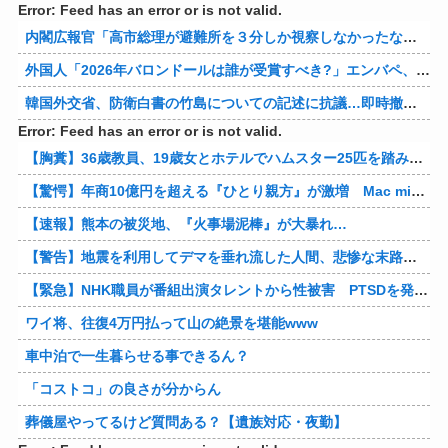
Error: Feed has an error or is not valid.
内閣広報官「高市総理が避難所を３分しか視察しなかったなんてデマ！50分いたぞ😡」 →しかし事実上の視察は数分で正解
外国人「2026年バロンドールは誰が受賞すべき?」エンバペ、今季無冠でも初受賞か!?海外ファンが考える本命とは!?【海外の反応】
韓国外交省、防衛白書の竹島についての記述に抗議…即時撤回要求、日本公使呼び出す！
Error: Feed has an error or is not valid.
【胸糞】36歳教員、19歳女とホテルでハムスター25匹を踏み潰すなどして逮捕
【驚愕】年商10億円を超える『ひとり親方』が激増 Mac miniを大量購入しAIを従業員に
【速報】熊本の被災地、『火事場泥棒』が大暴れ…
【警告】地震を利用してデマを垂れ流した人間、悲惨な末路を迎える…
【緊急】NHK職員が番組出演タレントから性被害 PTSDを発症し休職へ
ワイ将、往復4万円払って山の絶景を堪能www
車中泊で一生暮らせる事できるん？
「コストコ」の良さが分からん
葬儀屋やってるけど質問ある？【遺族対応・夜勤】