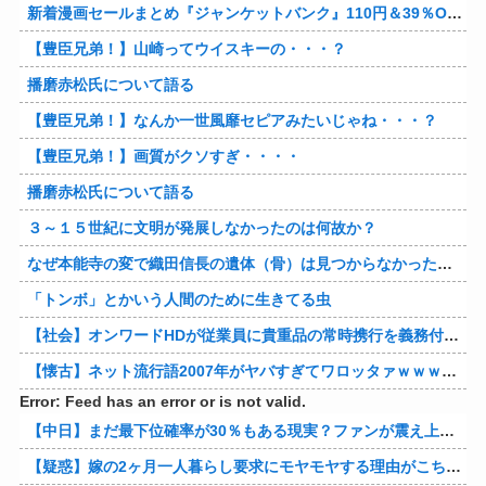
新着漫画セールまとめ『ジャンケットバンク』110円＆39％OFF！『クレヨンしんちゃん』はなんと各33円に！
【豊臣兄弟！】山崎ってウイスキーの・・・？
播磨赤松氏について語る
【豊臣兄弟！】なんか一世風靡セピアみたいじゃね・・・？
【豊臣兄弟！】画質がクソすぎ・・・・
播磨赤松氏について語る
３～１５世紀に文明が発展しなかったのは何故か？
なぜ本能寺の変で織田信長の遺体（骨）は見つからなかったのか
「トンボ」とかいう人間のために生きてる虫
【社会】オンワードHDが従業員に貴重品の常時携行を義務付け 熊本地震被災を受けて
【懐古】ネット流行語2007年がヤバすぎてワロッタァｗｗｗｗｗｗｗｗ
Error: Feed has an error or is not valid.
【中日】まだ最下位確率が30％もある現実？ファンが震え上がる夏の風物詩と自虐ネタの嵐
【疑惑】嫁の2ヶ月一人暮らし要求にモヤモヤする理由がこちらwww 他