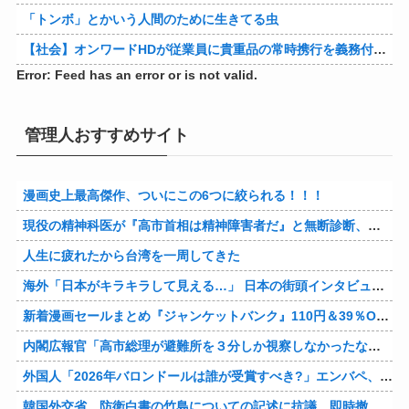
「トンボ」とかいう人間のために生きてる虫
【社会】オンワードHDが従業員に貴重品の常時携行を義務付け 熊本地震被災を受けて
Error: Feed has an error or is not valid.
管理人おすすめサイト
漫画史上最高傑作、ついにこの6つに絞られる！！！
現役の精神科医が『高市首相は精神障害者だ』と無断診断、その結果に左派が歓喜した様子を見せており……
人生に疲れたから台湾を一周してきた
海外「日本がキラキラして見える…」 日本の街頭インタビューに登場した女子高生4人組がエモすぎると話題に
新着漫画セールまとめ『ジャンケットバンク』110円＆39％OFF！『クレヨンしんちゃん』はなんと各33円に！
内閣広報官「高市総理が避難所を３分しか視察しなかったなんてデマ！50分いたぞ😡」 →しかし事実上の視察は数分で正解
外国人「2026年バロンドールは誰が受賞すべき?」エンバペ、今季無冠でも初受賞か!?海外ファンが考える本命とは!?【海外の反応】
韓国外交省、防衛白書の竹島についての記述に抗議…即時撤回要求、日本公使呼び出す！