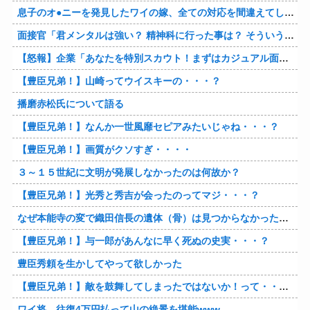
息子のオ●ニーを発見したワイの嫁、全ての対応を間違えてしまう…
面接官「君メンタルは強い？ 精神科に行った事は？ そういう薬飲んでたりしない？」→
【怒報】企業「あなたを特別スカウト！まずはカジュアル面談をしませんか？」 ワイ「ん？話だけでも聞いてやるか…」→
【豊臣兄弟！】山崎ってウイスキーの・・・？
播磨赤松氏について語る
【豊臣兄弟！】なんか一世風靡セピアみたいじゃね・・・？
【豊臣兄弟！】画質がクソすぎ・・・・
３～１５世紀に文明が発展しなかったのは何故か？
【豊臣兄弟！】光秀と秀吉が会ったのってマジ・・・？
なぜ本能寺の変で織田信長の遺体（骨）は見つからなかったのか
【豊臣兄弟！】与一郎があんなに早く死ぬの史実・・・？
豊臣秀頼を生かしてやって欲しかった
【豊臣兄弟！】敵を鼓舞してしまったではないか！って・・・・
ワイ将、往復4万円払って山の絶景を堪能www