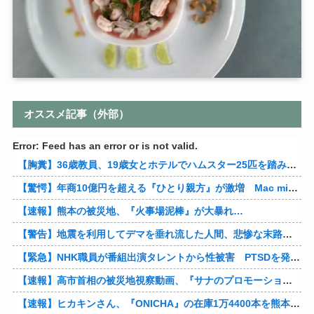
オススメ記事（外部）
Error: Feed has an error or is not valid.
【胸糞】36歳教員、19歳女とホテルでハムスター25匹を踏み潰すなどして逮捕
【驚愕】年商10億円を超える『ひとり親方』が激増 Mac miniを大量購入しAIを従業員に
【速報】熊本の被災地、『火事場泥棒』が大暴れ…
【警告】地震を利用してデマを垂れ流した人間、悲惨な末路を迎える…
【緊急】NHK職員が番組出演タレントから性被害 PTSDを発症し休職へ
【速報】高市首相の被災地視察動画、『サナのプロモーションビデオ』すぎて炎上
【速報】ヒカキンさん、『ONICHA』の在庫1万4400本を熊本県に発送