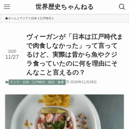
世界歴史ちゃんねる
ホーム
アジア
日本
江戸時代
ヴィーガンが「日本は江戸時代ま
で肉食しなかった」って言って
2020
るけど、実際は昔から魚やクジ
11/27
ラ食っていたのに何を理由にそ
んなこと言えるの？
2020年11月29日
アジア
日本
江戸時代
現代
食事