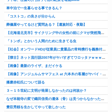
車中泊で一生暮らせる事できるん？
「コストコ」の良さが分からん
葬儀屋やってるけど質問ある？【遺族対応・夜勤】
【北海道北見市】サイクリング中の女性の前にクマが突然飛び出す！ビックリしたのか慌てて森に戻る
「トンボ」とかいう人間のために生きてる虫
【社会】オンワードHDが従業員に貴重品の常時携行を義務付け 熊本地震被災を受けて
【懐古】ネット流行語2007年がヤバすぎてワロッタァｗｗｗｗｗｗｗｗ
【画像】最新のライザ、まだイケる
【画像】アンジュルムサマフェス at 六本木の客層がヤバイ・・・
播磨赤松氏について語る
３～１５世紀に文明が発展しなかったのは何故か？
なぜ本能寺の変で織田信長の遺体（骨）は見つからなかったのか
豊臣秀頼を生かしてやって欲しかった