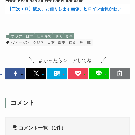
Error: Feed has an error or is not valid.
【二次エロ】彼女、お借りします画像、ヒロイン全員かわいすぎる件ｗ
アジア
日本
江戸時代
現代
食事
ヴィーガン
クジラ
日本
歴史
肉食
魚
鯨
よかったらシェアしてね！
コメント
コメント一覧
（1件）