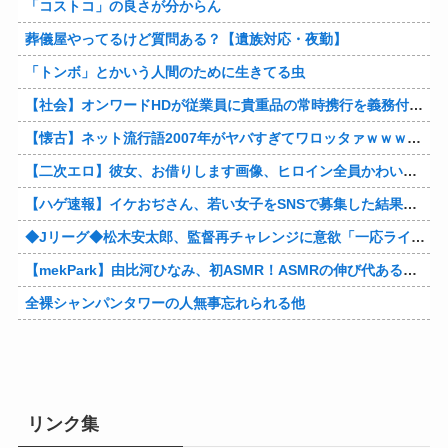
「コストコ」の良さが分からん
葬儀屋やってるけど質問ある？【遺族対応・夜勤】
「トンボ」とかいう人間のために生きてる虫
【社会】オンワードHDが従業員に貴重品の常時携行を義務付け 熊本地震被災を受けて
【懐古】ネット流行語2007年がヤバすぎてワロッタァｗｗｗｗｗｗｗｗ
【二次エロ】彼女、お借りします画像、ヒロイン全員かわいすぎる件ｗ
【ハゲ速報】イケおぢさん、若い女子をSNSで募集した結果（画像あり）
◆Jリーグ◆松木安太郎、監督再チャレンジに意欲「一応ライセンスも持っているので」 ヴェルディ川崎の監督時代には2連覇を達成
【mekPark】由比河ひなみ、初ASMR！ASMRの伸び代あるよ他
全裸シャンパンタワーの人無事忘れられる他
リンク集