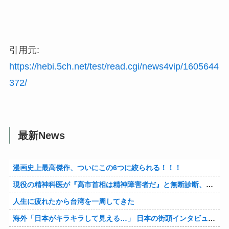
引用元:
https://hebi.5ch.net/test/read.cgi/news4vip/1605644
372/
最新News
漫画史上最高傑作、ついにこの6つに絞られる！！！
現役の精神科医が『高市首相は精神障害者だ』と無断診断、その結果に左派が歓喜した様子を見せており……
人生に疲れたから台湾を一周してきた
海外「日本がキラキラして見える…」 日本の街頭インタビューに登場した女子高生4人組がエモすぎると話題に