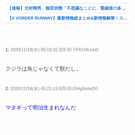
【速報】北村晴男、無双状態「不思議なことに、緊縮派の多くは親中派に繋がる。「日本弱体化議連」でも旗揚げされたら如何？」他
【X VORDER RUNWAY】最新情報総まとめ&新情報解禁！スペシャル番組！星川「ヘソは出したい」他
1:
2020/11/18(水) 05:19:32.325 ID:YFKO4Uuh0
クジラは魚じゃなくて獣だし。
2:
2020/11/18(水) 05:21:13.625 ID:DHgNelwD0
マタギって明治生まれなんだ