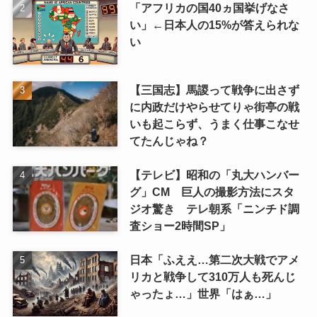
「アフリカの国40ヵ国挙げなさ
い」←日本人の15%が答えられな
い
【三国志】馬謖って戦争に出さず
に内政だけやらせてりゃ街亭の戦
いも起こらず、うまく仕事こなせ
てたんじゃね？
【テレビ】昭和の「丸大ハンバー
グ」CM 巨人の撮影方法にスタ
ジオ驚き テレ朝系「ニンチド調
査ショー2時間SP」
日本「ふええ…第二次大戦でアメ
リカと戦争して310万人も死んじ
ゃったょ…」世界「はぁ…」