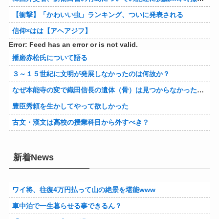
【衝撃】「かわいい虫」ランキング、ついに発表される
信仰×はは【アヘアジフ】
Error: Feed has an error or is not valid.
播磨赤松氏について語る
３～１５世紀に文明が発展しなかったのは何故か？
なぜ本能寺の変で織田信長の遺体（骨）は見つからなかったのか
豊臣秀頼を生かしてやって欲しかった
古文・漢文は高校の授業科目から外すべき？
新着News
ワイ将、往復4万円払って山の絶景を堪能www
車中泊で一生暮らせる事できるん？