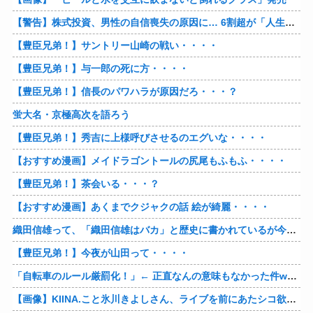
【警告】株式投資、男性の自信喪失の原因に… 6割超が「人生の敗者」自認
【豊臣兄弟！】サントリー山崎の戦い・・・・
【豊臣兄弟！】与一郎の死に方・・・・
【豊臣兄弟！】信長のパワハラが原因だろ・・・？
蛍大名・京極高次を語ろう
【豊臣兄弟！】秀吉に上様呼びさせるのエグいな・・・・
【おすすめ漫画】メイドラゴントールの尻尾もふもふ・・・・
【豊臣兄弟！】茶会いる・・・？
【おすすめ漫画】あくまでクジャクの話 絵が綺麗・・・・
織田信雄って、「織田信雄はバカ」と歴史に書かれているが今まで家が残っているんでバカではないよな？
【豊臣兄弟！】今夜が山田って・・・・
「自転車のルール厳罰化！」← 正直なんの意味もなかった件www
【画像】KIINA.こと氷川きよしさん、ライブを前にあたシコ欲全開www