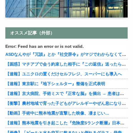
オススメ記事（外部）
Error: Feed has an error or is not valid.
ASDなんやが『冗談』とか『社交辞令』がマジでわからなくて怖い
【困惑】マチアプで会う約束した相手に『この返信』送ったらブロックされたんやが…
【速報】ユニクロの置くだけセルフレジ、スーパーにも導入へ
【速報】東京駅に『地下シェルター』整備を正式表明
【速報】京大病院、手術ミスで『正常な脳』を摘出 → 患者は自発呼吸不可能な植物状態に
【衝撃】農村地域で育った子どもがアレルギーやぜん息になりにくい『農場効果』を引き起こす細菌が判明
【動画】手術中に熊本地震が直撃した映像、凄まじい…
【速報】熊本地震を引き起こした『危険度Sランク断層』日本のド真ん中に10カ所もあると判明
【画像】「ビールと水を交互に飲まないと倒れるグラス」発売