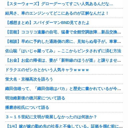
【スターウォーズ】グローグーってすごい人気あるんだな…
結局さ、車のエンジンってどこにあるのが正解なんだよ！
【感想まとめ】スパイダーマンBND見てきたよ
【芸能】ココリコ遠藤の自宅、猛暑で全館空調故障…新品交換費300万円…高額費用に「高すぎる」
【相談】早めに予約した通路側の席に、見知らぬ母子が。車掌の呼びかけにも「目を閉じて無視」して居座られました。無理やり奪われた席は、結局“やったもん勝ち”になってしまうのでしょうか？
佐山聡「はいじゃ蹴ってみ」←ここからビンタされずに済む方法
【お金】お盆の帰省は、妻が「新幹線のほうが楽」と譲りません。東京から大阪まで家族4人だと往復「10万円」近くかかるため、私は車で節約したいのですが、実際の費用はどれくらい違うのでしょうか？
ドラクエのゼシカとかいう人気キャラｗｗｗｗ
蛍大名・京極高次を語ろう
織田信雄って、「織田信雄はバカ」と歴史に書かれているが今まで家が残っているんでバカではないよな？
明治維新後の徳川家について語る
播磨赤松氏について語る
３～１５世紀に文明が発展しなかったのは何故か？
【1/4】嫁が嫁の勤め先の社長と不倫している。証拠を掴む前に嫁から離婚を切り出されたので、ハッタリかまして証拠を握っているフリしたら、向こうから示談話を振ってきたｗ