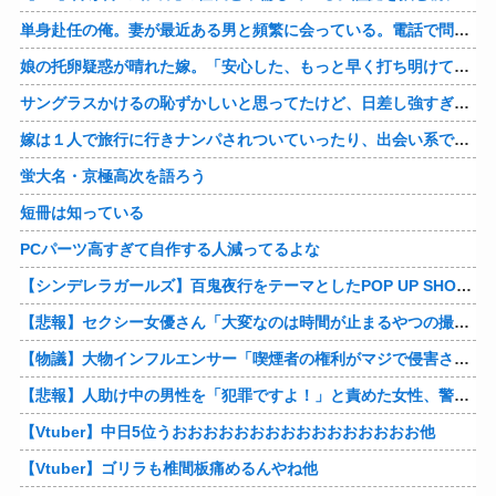
単身赴任の俺。妻が最近ある男と頻繁に会っている。電話で問い詰めた。「好きなのはアナタ、でも会えないのがツライ、寂しいから・・・」妻は、その男と不倫関係に発展した様だ…
娘の托卵疑惑が晴れた嫁。「安心した、もっと早く打ち明けて鑑定しておけばよかった」と。そして「今度こそ家族三人で幸せになりたい」と言い出した！！ごめんこうむるわｗｗ
サングラスかけるの恥ずかしいと思ってたけど、日差し強すぎてサングラスかけ始めたわ
嫁は１人で旅行に行きナンパされついていったり、出会い系で知り合った男と会ったりした。しかも酔っていて避妊もしてなかった。そしてやはり自分には夫しかいないと思ったんだとｗ
蛍大名・京極高次を語ろう
短冊は知っている
PCパーツ高すぎて自作する人減ってるよな
【シンデレラガールズ】百鬼夜行をテーマとしたPOP UP SHOPが東京・大阪にて開催
【悲報】セクシー女優さん「大変なのは時間が止まるやつの撮影」←ばらしてしまうｗ
【物議】大物インフルエンサー「喫煙者の権利がマジで侵害されてる。いくら税金払ってるんだ」他
【悲報】人助け中の男性を「犯罪ですよ！」と責めた女性、警察が来た瞬間逃げる他
【Vtuber】中日5位うおおおおおおおおおおおおおおおお他
【Vtuber】ゴリラも椎間板痛めるんやね他