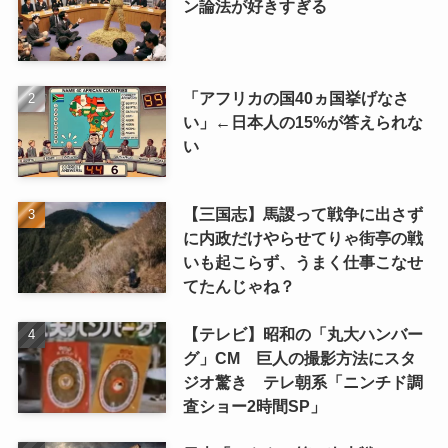
ン論法が好きすぎる
「アフリカの国40ヵ国挙げなさ
い」←日本人の15%が答えられな
い
【三国志】馬謖って戦争に出さず
に内政だけやらせてりゃ街亭の戦
いも起こらず、うまく仕事こなせ
てたんじゃね？
【テレビ】昭和の「丸大ハンバー
グ」CM 巨人の撮影方法にスタ
ジオ驚き テレ朝系「ニンチド調
査ショー2時間SP」