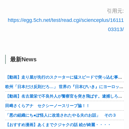
引用元:
https://egg.5ch.net/test/read.cgi/scienceplus/16111
03313/
最新News
【動画】走り屋が先行のスクーターに猛スピードで突っ込む事故。
欧州「日本だけ反則だろ…」 世界の『日本びいき』にヨーロッパ全土から不満の声
【動画】名古屋栄で不良外人が警察官を突き飛ばす。逮捕しろやｗｗｗ
田﨑さくらアナ セクシーノースリーブ脇！！
「悪の組織にち●ぽ怪人に改造されたやる夫のお話」 その３
【おすすめ漫画】あくまでクジャクの話 絵が綺麗・・・・