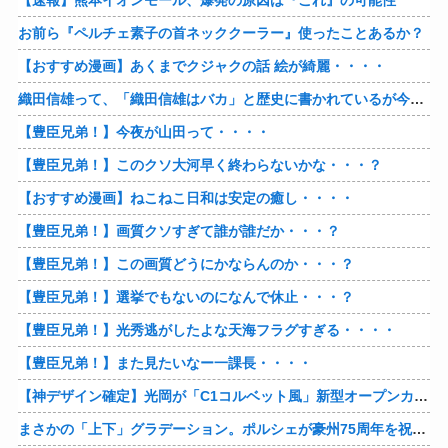
【速報】熊本イオンモール、爆発の原因は『これ』の可能性
お前ら『ペルチェ素子の首ネッククーラー』使ったことあるか？
【おすすめ漫画】あくまでクジャクの話 絵が綺麗・・・・
織田信雄って、「織田信雄はバカ」と歴史に書かれているが今まで家が残っているんでバカではないよな？
【豊臣兄弟！】今夜が山田って・・・・
【豊臣兄弟！】このクソ大河早く終わらないかな・・・？
【おすすめ漫画】ねこねこ日和は安定の癒し・・・・
【豊臣兄弟！】画質クソすぎて誰が誰だか・・・？
【豊臣兄弟！】この画質どうにかならんのか・・・？
【豊臣兄弟！】選挙でもないのになんで休止・・・？
【豊臣兄弟！】光秀逃がしたよな天海フラグすぎる・・・・
【豊臣兄弟！】また見たいなー一課長・・・・
【神デザイン確定】光岡が「C1コルベット風」新型オープンカーの最新ティーザー画像を公開、マツダ・ロードスターの信頼性にレトロな外観がドッキング
まさかの「上下」グラデーション。ポルシェが豪州75周年を祝う特別モデル「911 Turbo S Land Down Under」を発表、1951年の「見果てぬ夢」が内外装に再現