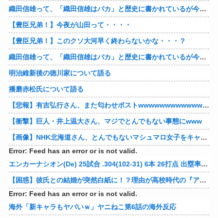
織田信雄って、「織田信雄はバカ」と歴史に書かれているが今まで家が残っているんでバカではないよな？
【豊臣兄弟！】今夜が山田って・・・・
【豊臣兄弟！】このクソ大河早く終わらないかな・・・？
織田信雄って、「織田信雄はバカ」と歴史に書かれているが今まで家が残っているんでバカではないよな？
明治維新後の徳川家について語る
播磨赤松氏について語る
【悲報】有吉弘行さん、また匂わせポストwwwwwwwwwwwwwwww
【衝撃】巨人・井上温大さん、マジでとんでもない事態にwww
【画像】NHK北海道さん、とんでもないマシュマロ女子をキャスターに起用してしまうwwwwwwww
Error: Feed has an error or is not valid.
エンカーナシオン(De) 25試合 .304(102-31) 6本 26打点 出塁率.311 OPS.831 wRC+137 WAR+0.7
【困惑】彼氏との結婚が突然白紙に！？理由が高校時代の『アレ』だったｗｗｗｗ 他
Error: Feed has an error or is not valid.
海外「新キャラもヤバいｗ」ヤニねこ第6話の海外反応