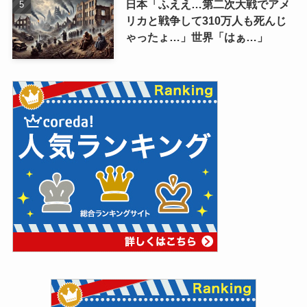
日本「ふええ…第二次大戦でアメ
リカと戦争して310万人も死んじ
ゃったょ…」世界「はぁ…」