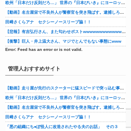
欧州「日本だけ反則だろ…」 世界の『日本びいき』にヨーロッパ全土から不満の声
【動画】名古屋栄で不良外人が警察官を突き飛ばす。逮捕しろやｗｗｗ
田﨑さくらアナ セクシーノースリーブ脇！！
【悲報】有吉弘行さん、また匂わせポストwwwwwwwwwwwwwwww
【衝撃】巨人・井上温大さん、マジでとんでもない事態にwww
Error: Feed has an error or is not valid.
管理人おすすめサイト
【動画】走り屋が先行のスクーターに猛スピードで突っ込む事故。
欧州「日本だけ反則だろ…」 世界の『日本びいき』にヨーロッパ全土から不満の声
【動画】名古屋栄で不良外人が警察官を突き飛ばす。逮捕しろやｗｗｗ
田﨑さくらアナ セクシーノースリーブ脇！！
「悪の組織にち●ぽ怪人に改造されたやる夫のお話」 その３