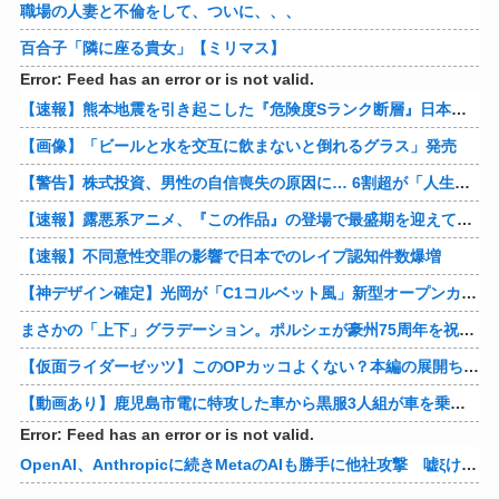
職場の人妻と不倫をして、ついに、、、
百合子「隣に座る貴女」【ミリマス】
Error: Feed has an error or is not valid.
【速報】熊本地震を引き起こした『危険度Sランク断層』日本のド真ん中に10カ所もあると判明
【画像】「ビールと水を交互に飲まないと倒れるグラス」発売
【警告】株式投資、男性の自信喪失の原因に… 6割超が「人生の敗者」自認
【速報】露悪系アニメ、『この作品』の登場で最盛期を迎えてしまう…
【速報】不同意性交罪の影響で日本でのレイプ認知件数爆増
【神デザイン確定】光岡が「C1コルベット風」新型オープンカーの最新ティーザー画像を公開、マツダ・ロードスターの信頼性にレトロな外観がドッキング
まさかの「上下」グラデーション。ポルシェが豪州75周年を祝う特別モデル「911 Turbo S Land Down Under」を発表、1951年の「見果てぬ夢」が内外装に再現
【仮面ライダーゼッツ】このOPカッコよくない？本編の展開ちゃんと反映してて完成度高いし
【動画あり】鹿児島市電に特攻した車から黒服3人組が車を乗り捨てて逃走
Error: Feed has an error or is not valid.
OpenAI、Anthropicに続きMetaのAIも勝手に他社攻撃 嘘ξけど何これ流行ってんの？