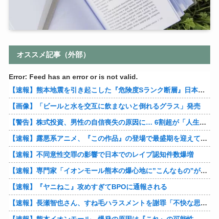
オススメ記事（外部）
Error: Feed has an error or is not valid.
【速報】熊本地震を引き起こした『危険度Sランク断層』日本のド真ん中に10カ所もあると判明
【画像】「ビールと水を交互に飲まないと倒れるグラス」発売
【警告】株式投資、男性の自信喪失の原因に… 6割超が「人生の敗者」自認
【速報】露悪系アニメ、『この作品』の登場で最盛期を迎えてしまう…
【速報】不同意性交罪の影響で日本でのレイプ認知件数爆増
【速報】専門家「イオンモール熊本の爆心地に”こんなもの”があったんだけど…」
【速報】『ヤニねこ』攻めすぎてBPOに通報される
【速報】長瀬智也さん、すね毛ハラスメントを謝罪「不快な思いをさせて申し訳ありませんでした」