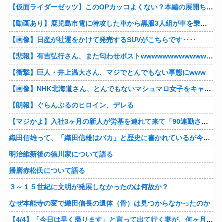
【仮面ライダーゼッツ】このOPカッコよくない？本編の展開ちゃんと反映してて完成度高いし
【動画あり】鹿児島市電に特攻した車から黒服3人組が車を乗り捨てて逃走
【画像】日産が社運をかけて発売するSUVがこちらです‥‥
【悲報】有吉弘行さん、また匂わせポストwwwwwwwwwwwwwwww
【衝撃】巨人・井上温大さん、マジでとんでもない事態にwww
【画像】NHK北海道さん、とんでもないマシュマロ女子をキャスターに起用してしまうwwwwwwww
【朗報】ぐらんぶるのヒロイン、デレる
【マジかよ】入社3ヶ月の新人が労基を連れて来て「90連勤させられました」「労働基準法違反です」→俺「彼は30連休中ですが?」
織田信雄って、「織田信雄はバカ」と歴史に書かれているが今まで家が残っているんでバカではないよな？
明治維新後の徳川家について語る
播磨赤松氏について語る
３～１５世紀に文明が発展しなかったのは何故か？
なぜ本能寺の変で織田信長の遺体（骨）は見つからなかったのか
【4/4】「今日は早く帰ります」と言って出て行く妻が、何ヶ月ぶりだろう、見送る私に振り返って手を振っている。罪のなせる気持ちの表れなのか。今日の午後調査員から連絡が入る…