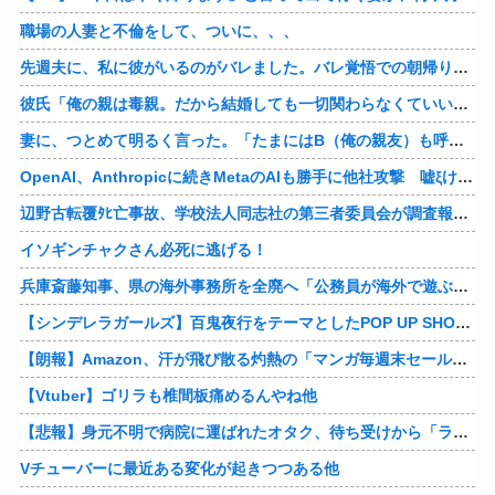
職場の人妻と不倫をして、ついに、、、
先週夫に、私に彼がいるのがバレました。バレ覚悟での朝帰りでしたが・・・ 私は意志を持って彼に抱かれました。その時にはもう結婚生活を終わりにする覚悟が出来ていました。
彼氏「俺の親は毒親。だから結婚しても一切関わらなくていい」私「うん」彼氏「そのかわり俺もお前の親と一切関わらない。結婚の挨拶にも行かない」私「えっ」
妻に、つとめて明るく言った。「たまにはB（俺の親友）も呼んで家で鍋でもしようか。」妻は箸を持つ手をブルブル震わせながら「何でBさんなの？」と。お前の浮気相手だからだよ！！
OpenAI、Anthropicに続きMetaのAIも勝手に他社攻撃 嘘ξけど何これ流行ってんの？
辺野古転覆ﾀﾋ亡事故、学校法人同志社の第三者委員会が調査報告書を公表 … 安全配慮義務違反や安全管理に関する検証を妨げた組織風土の存在を指摘
イソギンチャクさん必死に逃げる！
兵庫斎藤知事、県の海外事務所を全廃へ「公務員が海外で遊ぶためにあるだけ」
【シンデレラガールズ】百鬼夜行をテーマとしたPOP UP SHOPが東京・大阪にて開催
【朗報】Amazon、汗が飛び散る灼熱の「マンガ毎週末セール（50%還元）」を開催！他
【Vtuber】ゴリラも椎間板痛めるんやね他
【悲報】身元不明で病院に運ばれたオタク、待ち受けから「ラブライブ」と呼ばれるｗｗｗｗ他
Vチューバーに最近ある変化が起きつつある他