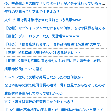
今、中高生たちの間で「サウダージ」がメチャ流行っているらしい
年収の話題ってリアルでするよな？
人生で1度は海外旅行は当たり前という風潮www
【悲報】セブンイレブンのおにぎりの価格、もはや限界を超える
【画像】ブルーロック、なんJ民登場ｗｗｗｗｗ
【社会】「飲食店潰れますよ」食料品消費税“1％減税”の中で上がる懸念 外食は10％で“9％”差に…一方で対象の弁当店でも悲痛な声「値下げできない…」
【速報】ME:I新曲の売上がヤバすぎる結果に・・・
【衝撃】0歳児を玄関に置き去りにし旅行に行く弟夫婦「旅行中、1ヶ月世話しろw」18年後に返せと言われ「お前らの子供、捨てたよ?」「は!?」
播磨赤松氏について語る
３～１５世紀に文明が発展しなかったのは何故か？
なぜ本能寺の変で織田信長の遺体（骨）は見つからなかったのか
豊臣秀頼を生かしてやって欲しかった
古文・漢文は高校の授業科目から外すべき？
【1/2】妻が不倫相手の子を産んだ。妻は私が知らないと思っている。遠方のため会うのは年に数回程度だが、今も不倫相手とは切れていない。そしてまもなく妻は不倫相手に会いに行く…