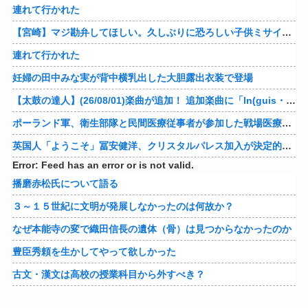
連れて行かれた
【宮崎】マジ勘弁してほしい。久しぶりに恐ろしい子供ミサイルを見た。
連れて行かれた
妊婦の田中みな実が背中横乳出した大胆露出衣装で登場
【太鼓の達人】(26/08/01)楽曲が追加！ 追加楽曲に「ln(guis・tics) / Sephid」「Remnath / ぺのれり」の2曲が登場！！
ポーランド軍、衛生部隊と民間医療従事者が参加した戦場医療訓練を実施！
英国人「ようこそ」冨安健洋、クリスタルパレス加入が決定的に！メディカル検査をパス！現地サポが歓迎！アーセナルファンも祝福！【海外の反応】
Error: Feed has an error or is not valid.
播磨赤松氏について語る
３～１５世紀に文明が発展しなかったのは何故か？
なぜ本能寺の変で織田信長の遺体（骨）は見つからなかったのか
豊臣秀頼を生かしてやって欲しかった
古文・漢文は高校の授業科目から外すべき？