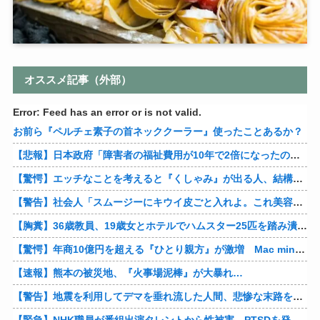
オススメ記事（外部）
Error: Feed has an error or is not valid.
お前ら『ペルチェ素子の首ネッククーラー』使ったことあるか？
【悲報】日本政府「障害者の福祉費用が10年で2倍になったので抑制します」
【驚愕】エッチなことを考えると『くしゃみ』が出る人、結構いると判明
【警告】社会人「スムージーにキウイ皮ごと入れよ。これ美容にいいんだよね〜」→ 結果…
【胸糞】36歳教員、19歳女とホテルでハムスター25匹を踏み潰すなどして逮捕
【驚愕】年商10億円を超える『ひとり親方』が激増 Mac miniを大量購入しAIを従業員に
【速報】熊本の被災地、『火事場泥棒』が大暴れ…
【警告】地震を利用してデマを垂れ流した人間、悲惨な末路を迎える…