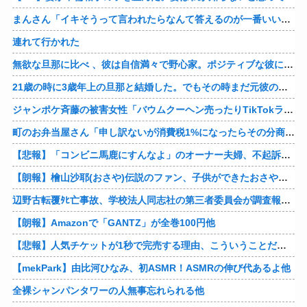
まんさん「イキそうって言われたらなんて答えるのが一番いい？」
連れて行かれた
無欲な旦那に比べ 、彼は自信満々で野心家。ポジティブな彼に惹かれバイト後や休みの日に会うようになり、男女の関係になるまで時間はいらなかった… だが彼はただのバカだったｗ
21歳の時に3歳年上の旦那と結婚した。でもその時まだ元彼のこと忘れられなくて、元彼の再アタックに負けて浮気しちゃって… でも結局ばれて旦那の辛そうな姿見て初めて後悔した…
ジャンポケ斉藤の被害女性「バウムクーヘン売ったりTikTokライブしててムカついたから示談しなかった」
町のお弁当屋さん「申し訳ないが消費税1%になったらその分商品代を値上げするわ」 「うちも！」
【悲報】「コンビニ馬鹿にすんなよ」のオーナー夫婦、不起訴ｗｗｗｗｗｗｗｗ
【朗報】檜山沙耶(おさや)伝説のファン、子供ができたおさやへの正直な気持ちを語るｗ
辺野古転覆ﾀﾋ亡事故、学校法人同志社の第三者委員会が調査報告書を公表 … 安全配慮義務違反や安全管理に関する検証を妨げた組織風土の存在を指摘
【朗報】Amazonで「GANTZ」が全巻100円他
【悲報】人気チケットが1秒で完売する理由、こういうことだったｗｗｗｗ他
【mekPark】由比河ひなみ、初ASMR！ASMRの伸び代あるよ他
全裸シャンパンタワーの人無事忘れられる他