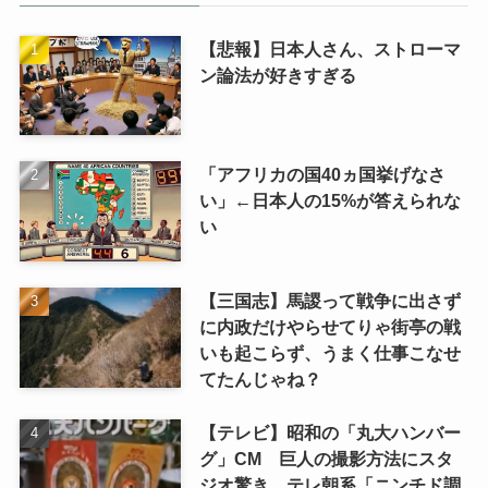
【悲報】日本人さん、ストローマ
ン論法が好きすぎる
「アフリカの国40ヵ国挙げなさ
い」←日本人の15%が答えられな
い
【三国志】馬謖って戦争に出さず
に内政だけやらせてりゃ街亭の戦
いも起こらず、うまく仕事こなせ
てたんじゃね？
【テレビ】昭和の「丸大ハンバー
グ」CM 巨人の撮影方法にスタ
ジオ驚き テレ朝系「ニンチド調