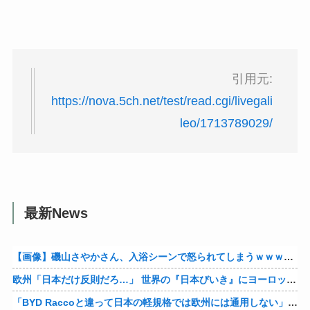
引用元:
https://nova.5ch.net/test/read.cgi/livegali
leo/1713789029/
最新News
【画像】磯山さやかさん、入浴シーンで怒られてしまうｗｗｗｗｗｗ
欧州「日本だけ反則だろ…」 世界の『日本びいき』にヨーロッパ全土から不満の声
「BYD Raccoと違って日本の軽規格では欧州には通用しない」と自動車系ライターが示唆、だが速攻で反例を提示されて即落ち二コマ状態に……