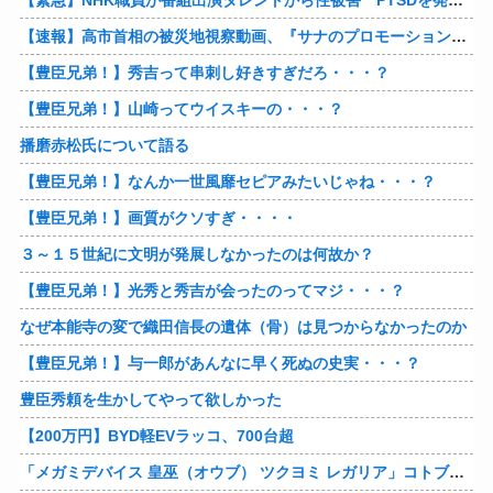
【緊急】NHK職員が番組出演タレントから性被害 PTSDを発症し休職へ
【速報】高市首相の被災地視察動画、『サナのプロモーションビデオ』すぎて炎上
【豊臣兄弟！】秀吉って串刺し好きすぎだろ・・・？
【豊臣兄弟！】山崎ってウイスキーの・・・？
播磨赤松氏について語る
【豊臣兄弟！】なんか一世風靡セピアみたいじゃね・・・？
【豊臣兄弟！】画質がクソすぎ・・・・
３～１５世紀に文明が発展しなかったのは何故か？
【豊臣兄弟！】光秀と秀吉が会ったのってマジ・・・？
なぜ本能寺の変で織田信長の遺体（骨）は見つからなかったのか
【豊臣兄弟！】与一郎があんなに早く死ぬの史実・・・？
豊臣秀頼を生かしてやって欲しかった
【200万円】BYD軽EVラッコ、700台超
「メガミデバイス 皇巫（オウブ） ツクヨミ レガリア」コトブキヤデビュー…