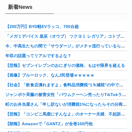
新着News
【200万円】BYD軽EVラッコ、700台超
「メガミデバイス 皇巫（オウブ） ツクヨミ レガリア」コトブキヤデビュー…
今、中高生たちの間で「サウダージ」がメチャ流行っているらしい
年収の話題ってリアルでするよな？
【悲報】セブンイレブンのおにぎりの価格、もはや限界を超える
【画像】ブルーロック、なんJ民登場ｗｗｗｗｗ
【社会】「飲食店潰れますよ」食料品消費税“1％減税”の中で上がる懸念 外食は10％で“9％”差に…一方で対象の弁当店でも悲痛な声「値下げできない…」
ジャンポケ斉藤の被害女性「バウムクーヘン売ったりTikTokライブしててムカついたから示談しなかった」
町のお弁当屋さん「申し訳ないが消費税1%になったらその分商品代を値上げするわ」 「うちも！」
【悲報】「コンビニ馬鹿にすんなよ」のオーナー夫婦、不起訴ｗｗｗｗｗｗｗｗ
【朗報】Amazonで「GANTZ」が全巻100円他