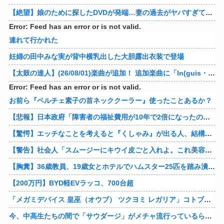
【絶望】娘のために探したDVDが発端…妻の過去がヤバすぎてメンタル崩壊ｗｗｗｗ 他
Error: Feed has an error or is not valid.
連れて行かれた
妊婦の田中みな実が背中横乳出した大胆露出衣装で登場
【太鼓の達人】(26/08/01)楽曲が追加！ 追加楽曲に「ln(guis・tics) / Sephid」「Remnath / ぺのれり」の2曲が登場！！
Error: Feed has an error or is not valid.
お前ら『ペルチェ素子の首ネッククーラー』使ったことあるか？
【悲報】日本政府「障害者の福祉費用が10年で2倍になったので抑制します」
【驚愕】エッチなことを考えると『くしゃみ』が出る人、結構いると判明
【警告】社会人「スムージーにキウイ皮ごと入れよ。これ美容にいいんだよね〜」→ 結果…
【胸糞】36歳教員、19歳女とホテルでハムスター25匹を踏み潰すなどして逮捕
【200万円】BYD軽EVラッコ、700台超
「メガミデバイス 皇巫（オウブ） ツクヨミ レガリア」コトブキヤデビュー…
今、中高生たちの間で「サウダージ」がメチャ流行っているらしい