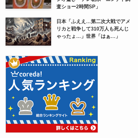
査ショー2時間SP」
日本「ふええ…第二次大戦でアメ
リカと戦争して310万人も死んじ
ゃったょ…」世界「はぁ…」