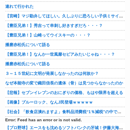
連れて行かれた
【宮崎】マジ勘弁してほしい。久しぶりに恐ろしい子供ミサイルを見た。
【豊臣兄弟！】秀吉って串刺し好きすぎだろ・・・？
【豊臣兄弟！】山崎ってウイスキーの・・・？
播磨赤松氏について語る
【豊臣兄弟！】なんか一世風靡セピアみたいじゃね・・・？
播磨赤松氏について語る
３～１５世紀に文明が発展しなかったのは何故か？
なぜ本能寺の変で織田信長の遺体（骨）は見つからなかったのか
【悲報】セブンイレブンのおにぎりの価格、もはや限界を超える
【画像】ブルーロック、なんJ民登場ｗｗｗｗｗ
【社会】「飲食店潰れますよ」食料品消費税“1％減税”の中で上がる懸念 外食は10％で“9％”差に…一方で対象の弁当店でも悲痛な声「値下げできない…」
Error: Feed has an error or is not valid.
【プロ野球】エースをも沈めるソフトバンクの牙城！伊藤大海の対ホークス防御率から見るパリーグの厳しさ