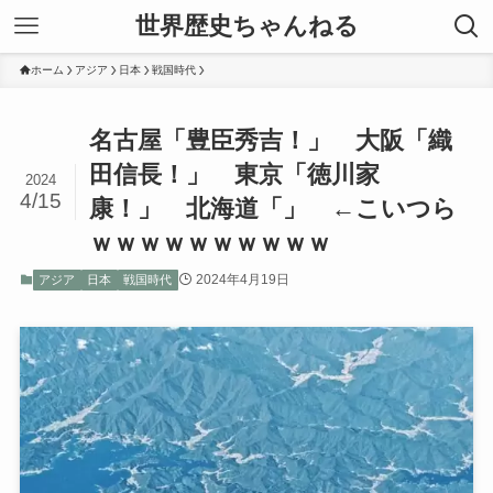
世界歴史ちゃんねる
ホーム
アジア
日本
戦国時代
名古屋「豊臣秀吉！」 大阪「織
田信長！」 東京「徳川家
2024
4/15
康！」 北海道「」 ←こいつら
ｗｗｗｗｗｗｗｗｗｗ
2024年4月19日
アジア
日本
戦国時代