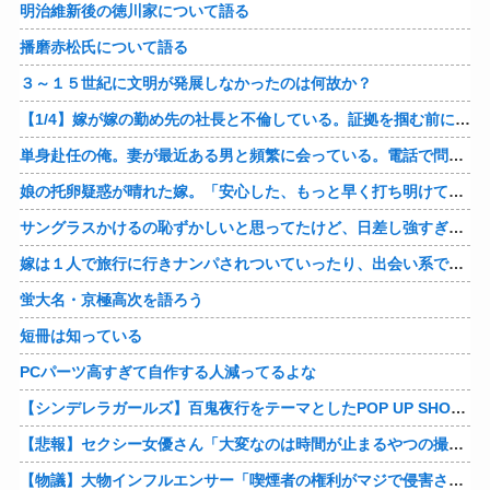
明治維新後の徳川家について語る
播磨赤松氏について語る
３～１５世紀に文明が発展しなかったのは何故か？
【1/4】嫁が嫁の勤め先の社長と不倫している。証拠を掴む前に嫁から離婚を切り出されたので、ハッタリかまして証拠を握っているフリしたら、向こうから示談話を振ってきたｗ
単身赴任の俺。妻が最近ある男と頻繁に会っている。電話で問い詰めた。「好きなのはアナタ、でも会えないのがツライ、寂しいから・・・」妻は、その男と不倫関係に発展した様だ…
娘の托卵疑惑が晴れた嫁。「安心した、もっと早く打ち明けて鑑定しておけばよかった」と。そして「今度こそ家族三人で幸せになりたい」と言い出した！！ごめんこうむるわｗｗ
サングラスかけるの恥ずかしいと思ってたけど、日差し強すぎてサングラスかけ始めたわ
嫁は１人で旅行に行きナンパされついていったり、出会い系で知り合った男と会ったりした。しかも酔っていて避妊もしてなかった。そしてやはり自分には夫しかいないと思ったんだとｗ
蛍大名・京極高次を語ろう
短冊は知っている
PCパーツ高すぎて自作する人減ってるよな
【シンデレラガールズ】百鬼夜行をテーマとしたPOP UP SHOPが東京・大阪にて開催
【悲報】セクシー女優さん「大変なのは時間が止まるやつの撮影」←ばらしてしまうｗ
【物議】大物インフルエンサー「喫煙者の権利がマジで侵害されてる。いくら税金払ってるんだ」他