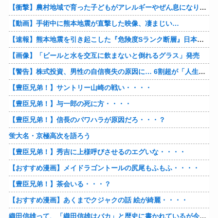
【衝撃】農村地域で育った子どもがアレルギーやぜん息になりにくい『農場効果』を引き起こす細菌が判明
【動画】手術中に熊本地震が直撃した映像、凄まじい…
【速報】熊本地震を引き起こした『危険度Sランク断層』日本のド真ん中に10カ所もあると判明
【画像】「ビールと水を交互に飲まないと倒れるグラス」発売
【警告】株式投資、男性の自信喪失の原因に… 6割超が「人生の敗者」自認
【豊臣兄弟！】サントリー山崎の戦い・・・・
【豊臣兄弟！】与一郎の死に方・・・・
【豊臣兄弟！】信長のパワハラが原因だろ・・・？
蛍大名・京極高次を語ろう
【豊臣兄弟！】秀吉に上様呼びさせるのエグいな・・・・
【おすすめ漫画】メイドラゴントールの尻尾もふもふ・・・・
【豊臣兄弟！】茶会いる・・・？
【おすすめ漫画】あくまでクジャクの話 絵が綺麗・・・・
織田信雄って、「織田信雄はバカ」と歴史に書かれているが今まで家が残っているんでバカではないよな？