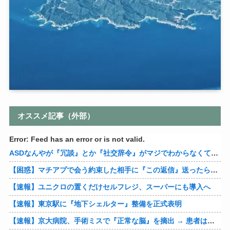
オススメ記事（外部）
Error: Feed has an error or is not valid.
ASDなんやが『冗談』とか『社交辞令』がマジでわからなくて怖い
【困惑】マチアプで会う約束した相手に『この返信』送ったらブロックされたんやが…
【速報】ユニクロの置くだけセルフレジ、スーパーにも導入へ
【速報】東京駅に『地下シェルター』整備を正式表明
【速報】京大病院、手術ミスで『正常な脳』を摘出 → 患者は自発呼吸不可能な植物状態に