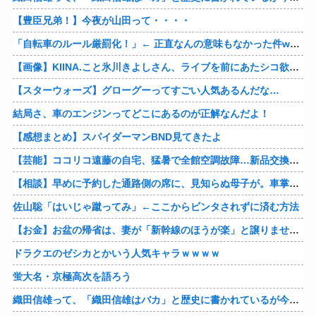
【豊臣兄弟！】今夜が山田って・・・・
「自転車のルール厳罰化！」← 正直なんの意味もなかった件www
【画像】KIINA.こと氷川きよしさん、ライブを前にあたシコ欲全開www
【スターウォーズ】グローグーってすごい人気あるんだな…
結局さ、車のエンジンってどこにあるのが正解なんだよ！
【感想まとめ】スパイダーマンBND見てきたよ
【芸能】ココリコ遠藤の自宅、猛暑で全館空調故障…新品交換費300万円…高額費用に「高すぎる」
【相談】早めに予約した通路側の席に、見知らぬ母子が。車掌の呼びかけにも「目を閉じて無視」して居座られました。無理やり奪われた席は、結局“やったもん勝ち”になってしまうのでしょうか？
佐山聡「はいじゃ蹴ってみ」←ここからビンタされずに済む方法
【お金】お盆の帰省は、妻が「新幹線のほうが楽」と譲りません。東京から大阪まで家族4人だと往復「10万円」近くかかるため、私は車で節約したいのですが、実際の費用はどれくらい違うのでしょうか？
ドラクエのゼシカとかいう人気キャラｗｗｗｗ
蛍大名・京極高次を語ろう
織田信雄って、「織田信雄はバカ」と歴史に書かれているが今まで家が残っているんでバカではないよな？