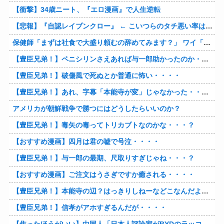
【衝撃】34歳ニート、『エロ漫画』で人生逆転
【悲報】『自認レイブンクロー』 ← こいつらのタチ悪い率は異常
保健師「まずは社食で大盛り頼むの辞めてみます？」 ワイ「…食っちゃいけないものを売ってるのか？」
【豊臣兄弟！】ペニシリンさえあれば与一郎助かったのか・・・？
【豊臣兄弟！】破傷風で死ぬとか普通に怖い・・・・
【豊臣兄弟！】あれ、字幕「本能寺が変」じゃなかった・・・？
アメリカが朝鮮戦争で勝つにはどうしたらいいのか？
【豊臣兄弟！】毒矢の毒ってトリカブトなのかな・・・？
【おすすめ漫画】四月は君の嘘で号泣・・・・
【豊臣兄弟！】与一郎の最期、尺取りすぎじゃね・・・？
【おすすめ漫画】ご注文はうさぎですか癒される・・・・
【豊臣兄弟！】本能寺の辺？はっきりしねーなどこなんだよ・・・・
【豊臣兄弟！】信孝がアホすぎるんだが・・・・