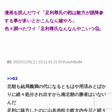
漫画を読んだワイ「足利尊氏の戦は敵方が謎降参
する事が多いとかこんなん嘘やろ」
色々調べたワイ「足利尊氏なんなんやこいつ🤔」
83:
2023/11/25(土) 13:11:31.21 ID:KxiwNBulM
>>63
北朝も結局義満の代になるともはや用済みとばか
りに続々処分され出すから南北朝の勝者はいない
んだ
足利に味方したのに山名赤松土岐大内今川と続々