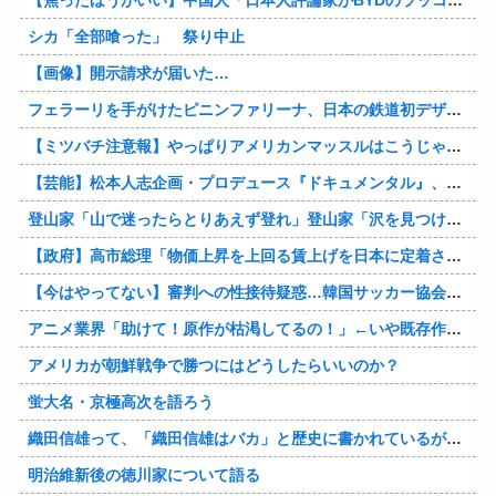
【焦ったほうがいい】中国人「日本人評論家がBYDのラッコの装備を褒めてるけど中国では基本的な装備やぞ…？」
シカ「全部喰った」 祭り中止
【画像】開示請求が届いた…
フェラーリを手がけたピニンファリーナ、日本の鉄道初デザイン。南海電鉄が新たな空港特急をなにわ筋線へ導入
【ミツバチ注意報】やっぱりアメリカンマッスルはこうじゃないとな・・・。ダッジが「直6ツインターボ、600馬力」の新型「チャージャー ”スーパービー”」を発表
【芸能】松本人志企画・プロデュース『ドキュメンタル』、アメリカで初の制作が決定
登山家「山で迷ったらとりあえず登れ」登山家「沢を見つけて下山しろ」←これ結局どっちが正解なの？
【政府】高市総理「物価上昇を上回る賃上げを日本に定着させる」 国家公務員月給3.51％増へ 人事院の勧告を受け
【今はやってない】審判への性接待疑惑…韓国サッカー協会が声明「現在は一切発生していない」
アニメ業界「助けて！原作が枯渇してるの！」←いや既存作品の2期やったら良いよね？
アメリカが朝鮮戦争で勝つにはどうしたらいいのか？
蛍大名・京極高次を語ろう
織田信雄って、「織田信雄はバカ」と歴史に書かれているが今まで家が残っているんでバカではないよな？
明治維新後の徳川家について語る