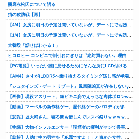
播磨赤松氏について語る
猫の攻防戦【再】
【4/4】女房に明日の予定は聞いていないが、デートにでも誘ってみる。多分断られるはずだ。間男と会うからね。はいはいどうぞ思う存分お楽しみください。そのうち地獄に落してやるわ！
【1/4】女房に明日の予定は聞いていないが、デートにでも誘ってみる。多分断られるはずだ。間男と会うからね。はいはいどうぞ思う存分お楽しみください。そのうち地獄に落してやるわ！
犬養毅「話せばわかる！」
ヒコロヒー コンビニで割引おにぎりは〝絶対買わない〟理由
【PC電源】いったい誰に見せるためにそんな所にLCD付けるのかな
【AM4】さすがにDDR5へ乗り換えるタイミング逃し感が半端ない
『シュタインズ・ゲート リブート』鳳凰院凶真が存在しないγ（ガンマ）世界線が追加される
【画像】現役アスリート、紐ビキニ姿でえっちな肉体ボロンwww
【動画】マーベルの新作格ゲー、歴代格ゲーのパロディが多すぎて話題にwwwwwww
【悲報】堀大輔さん、寝る間も惜しんでレスバ祭りｗｗｗｗｗｗｗｗｗｗｗｗｗｗｗｗｗｗｗｗｗｗｗｗ他
【物議】大物インフルエンサー「喫煙者の権利がマジで侵害されてる。いくら税金払ってるんだ」他
【悲報】人助け中の男性を「犯罪ですよ！」と責めた女性、警察が来た瞬間逃げる他