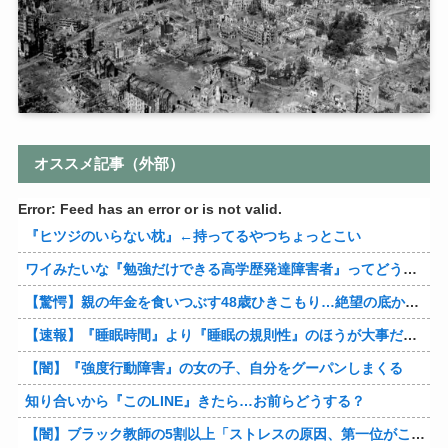
オススメ記事（外部）
Error: Feed has an error or is not valid.
『ヒツジのいらない枕』←持ってるやつちょっとこい
ワイみたいな『勉強だけできる高学歴発達障害者』ってどう生きたらいいんや？
【驚愕】親の年金を食いつぶす48歳ひきこもり…絶望の底から家族を救ったのは『障害基礎年金』だった
【速報】『睡眠時間』より『睡眠の規則性』のほうが大事だと判明
【闇】『強度行動障害』の女の子、自分をグーパンしまくる
知り合いから『このLINE』きたら…お前らどうする？
【闇】ブラック教師の5割以上「ストレスの原因、第一位がこれ」