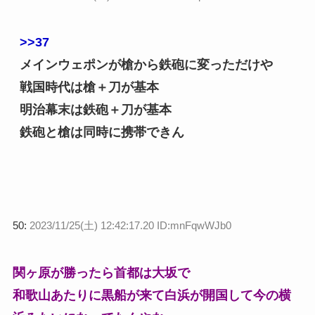
>>37
メインウェポンが槍から鉄砲に変っただけや
戦国時代は槍＋刀が基本
明治幕末は鉄砲＋刀が基本
鉄砲と槍は同時に携帯できん
50:
2023/11/25(土) 12:42:17.20 ID:mnFqwWJb0
関ヶ原が勝ったら首都は大坂で
和歌山あたりに黒船が来て白浜が開国して今の横