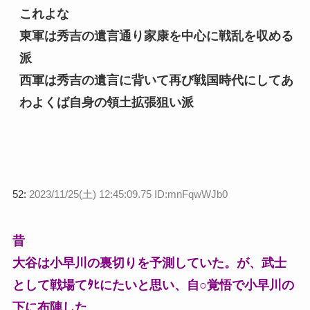
これよな
東軍は秀吉の遺言通り家康を中心に戦乱を収める
派
西軍は秀吉の遺言に背いて再び戦国時代にしてあ
わよくば自身の領土拡張狙い派
52:
2023/11/25(土) 12:45:09.75 ID:mnFqwWJb0
昔
大谷は小早川の裏切りを予測していた。が、武士
として戦場てﾀﾋにたいと思い、自○覚悟で小早川の
下に布陣した