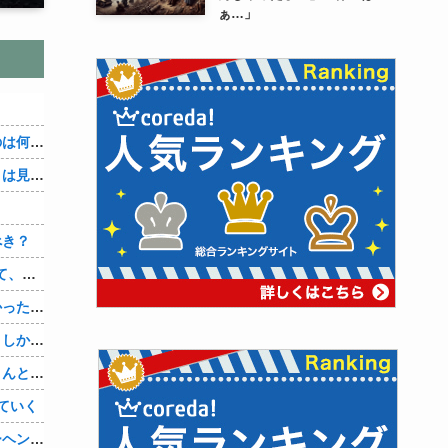
ぁ…」
３～１５世紀に文明が発展しなかったのは何故か？
なぜ本能寺の変で織田信長の遺体（骨）は見つからなかったのか
べき？
【1/5】バレた。鬼彼は旦那に土下座して、家族には言わないで下さいって…。いつの間にか子供も出来ていたようで私はドン引きでした。→お前の旦那はお前にドン引きだよｗ
旦那とはずーっとレスだったから淋しかった。彼とは魔が差したというか恋に恋してしまって… 結婚してくれ！って言われたけど、それは彼が毎日色々したいだけ。やっと目が覚めた。
数年前まで夫以外の人とデートしてた。しかも相手はみんな夫の仕事関係の人。例えるなら夫はサッカーチームの管理栄養士、デート相手複数人は全員そのサッカーチーム選手みたいな。
奥さまに他に好きな男が出来て、旦那さんと離婚したいため旦那さんのＤＶをでっちあげて、まんまと周りを騙している話を聞いたのは、未来の鬼女たちだったｗ
ていく
ジャンポケ斉藤の被害女性「バウムクーヘン売ったりTikTokライブしててムカついたから示談しなかった」