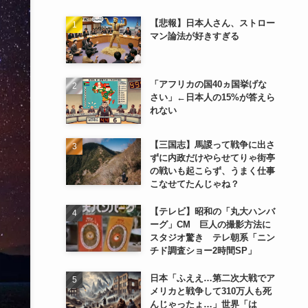
【悲報】日本人さん、ストロー
マン論法が好きすぎる
「アフリカの国40ヵ国挙げな
さい」←日本人の15%が答えら
れない
【三国志】馬謖って戦争に出さ
ずに内政だけやらせてりゃ街亭
の戦いも起こらず、うまく仕事
こなせてたんじゃね？
【テレビ】昭和の「丸大ハンバ
ーグ」CM 巨人の撮影方法に
スタジオ驚き テレ朝系「ニン
チド調査ショー2時間SP」
日本「ふええ…第二次大戦でア
メリカと戦争して310万人も死
んじゃったょ…」世界「は