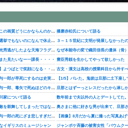
【豊臣兄弟！】この画質どうにかならんのか・・・？
播磨赤松氏について語る
【豊臣兄弟！】選挙でもないのになんで休止・・・？
【豊臣兄弟！】光秀逃がしたよな天海フラグすぎる・・・・
また見たいなー一課長・・・・
豊臣秀頼を生かしてやって欲しかった
【おすすめ漫画】よつばとで笑顔になる・・・・
古文・漢文は高校の授業科目から外す
【豊臣兄弟！】与一郎が早死にするのは史実なの・・・？
【豊臣兄弟！】与一郎、毒矢で死ぬほどのキャラだったっけ・・・・
川家について語る
【豊臣兄弟！】敵を鼓舞してしまったではないか・・・？
【豊臣兄弟！】与一郎の死にざま悲しすぎだろ・・・？
【画像】8月だから夏に撮った写真あげ
なイギリスのミュージシャン