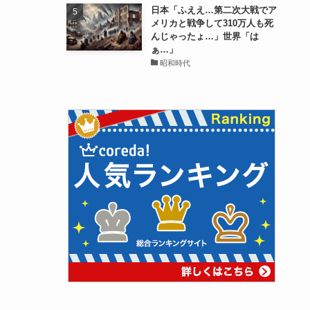
日本「ふええ…第二次大戦でア
メリカと戦争して310万人も死
んじゃったょ…」世界「は
ぁ…」
昭和時代