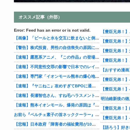
オススメ記事（外部）
Error: Feed has an error or is not valid.
【画像】「ビールと水を交互に飲まないと倒れるグラス」発売
【警告】株式投資、男性の自信喪失の原因に… 6割超が「人生の敗者」自認
【速報】露悪系アニメ、『この作品』の登場で最盛期を迎えてしまう…
【豊臣兄弟！】
【速報】不同意性交罪の影響で日本でのレイプ認知件数爆増
【速報】専門家「イオンモール熊本の爆心地に”こんなもの”があったんだけど…」
【速報】『ヤニねこ』攻めすぎてBPOに通報される
【速報】長瀬智也さん、すね毛ハラスメントを謝罪「不快な思いをさせて申し訳ありませんでした」
明治維新後の徳
【速報】熊本イオンモール、爆発の原因は『これ』の可能性
お前ら『ペルチェ素子の首ネッククーラー』使ったことあるか？
【悲報】日本政府「障害者の福祉費用が10年で2倍になったので抑制します」
【語ろう】好き