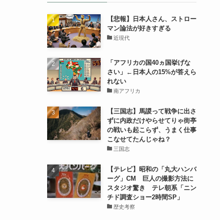
【悲報】日本人さん、ストロー
マン論法が好きすぎる
近現代
「アフリカの国40ヵ国挙げな
さい」←日本人の15%が答えら
れない
南アフリカ
【三国志】馬謖って戦争に出さ
ずに内政だけやらせてりゃ街亭
の戦いも起こらず、うまく仕事
こなせてたんじゃね？
三国志
【テレビ】昭和の「丸大ハンバ
ーグ」CM 巨人の撮影方法に
スタジオ驚き テレ朝系「ニン
チド調査ショー2時間SP」
歴史考察