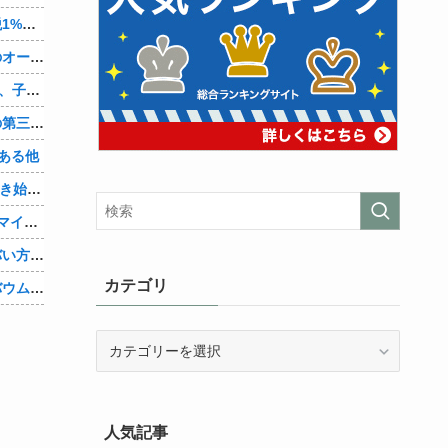
町のお弁当屋さん「申し訳ないが消費税1%になったらその分商品代を値上げするわ」 「うちも！」
【悲報】「コンビニ馬鹿にすんなよ」のオーナー夫婦、不起訴ｗｗｗｗｗｗｗｗ
【朗報】檜山沙耶(おさや)伝説のファン、子供ができたおさやへの正直な気持ちを語るｗ
辺野古転覆ﾀﾋ亡事故、学校法人同志社の第三者委員会が調査報告書を公表 … 安全配慮義務違反や安全管理に関する検証を妨げた組織風土の存在を指摘
ある他
「Linuxで十分じゃね…？」世界が気付き始める他
Google、AIへの投資が膨らみ史上初のマイナスキャッシュフローに陥る他
キズナアイさんの活動内容、ガチでヤバい方向へ他
カテゴリ
【速報】ジャンポケ斉藤の被害女性「バウムクーヘン売ったりTikTokライブしててムカついたから示談しなかった」他
カ
テ
ゴ
リ
人気記事