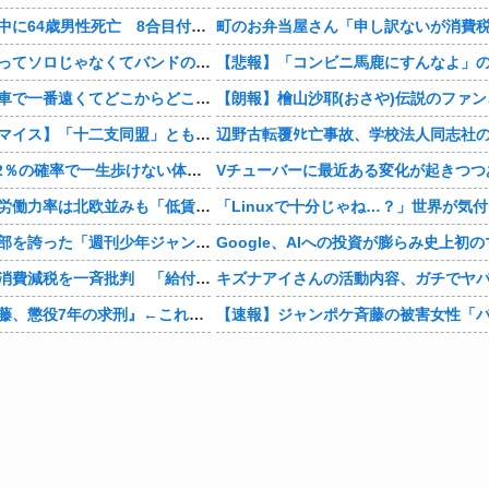
富士登山ツアー中に64歳男性死亡 8合目付近で意識失う
ワイ「米津玄師ってソロじゃなくてバンドのボーカルならよかったよね」
お前ら自宅から車で一番遠くてどこからどこまで行ったことある？
【仮面ライダーマイス】「十二支同盟」とも戦うらしいけど
骨延長手術「0.2％の確率で一生歩けない体になるけど足が10cm伸びます」←コスパ良すぎるだろ
Vチューバーに最近ある変化が起きつつ
【経済】女性の労働力率は北欧並みも「低賃金依存」の限界 団塊世代の完全引退で、企業が迫られる“最後の選択”
かつて６５０万部を誇った「週刊少年ジャンプ」、発行部数が初の100万部割れ
【政治】野党、消費減税を一斉批判 「給付優先」「財源示せ」
『ジャンポケ斉藤、懲役7年の求刑』←これｗｗｗｗｗｗｗｗｗｗｗｗｗｗｗｗｗｗ