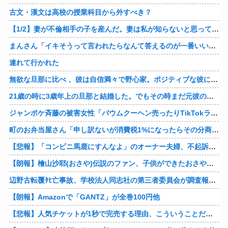
古文・漢文は高校の授業科目から外すべき？
【1/2】妻が不倫相手の子を産んだ。妻は私が知らないと思っている。遠方のため会うのは年に数回程度だが、今も不倫相手とは切れていない。そしてまもなく妻は不倫相手に会いに行く…
まんさん「イキそうって言われたらなんて答えるのが一番いい？」
連れて行かれた
無欲な旦那に比べ 、彼は自信満々で野心家。ポジティブな彼に惹かれバイト後や休みの日に会うようになり、男女の関係になるまで時間はいらなかった… だが彼はただのバカだったｗ
21歳の時に3歳年上の旦那と結婚した。でもその時まだ元彼のこと忘れられなくて、元彼の再アタックに負けて浮気しちゃって… でも結局ばれて旦那の辛そうな姿見て初めて後悔した…
ジャンポケ斉藤の被害女性「バウムクーヘン売ったりTikTokライブしててムカついたから示談しなかった」
町のお弁当屋さん「申し訳ないが消費税1%になったらその分商品代を値上げするわ」 「うちも！」
【悲報】「コンビニ馬鹿にすんなよ」のオーナー夫婦、不起訴ｗｗｗｗｗｗｗｗ
【朗報】檜山沙耶(おさや)伝説のファン、子供ができたおさやへの正直な気持ちを語るｗ
辺野古転覆ﾀﾋ亡事故、学校法人同志社の第三者委員会が調査報告書を公表 … 安全配慮義務違反や安全管理に関する検証を妨げた組織風土の存在を指摘
【朗報】Amazonで「GANTZ」が全巻100円他
【悲報】人気チケットが1秒で完売する理由、こういうことだったｗｗｗｗ他