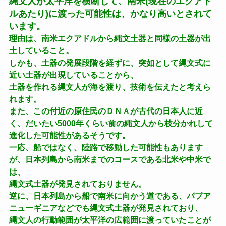
縄文人が太平洋を横断して、南米(現在のエクアド
ルあたり)に渡った可能性は、かなり高いとされて
います。
理由は、南米エクアドルから縄文土器と同様の土器が出
土していること。
しかも、土器の発展段階を経ずに、突如として縄文式に
近い土器が出現していることから、
土器を作れる縄文人が海を渡り、技術を伝えたと考えら
れます。
また、この付近の原住民のＤＮＡが古代の日本人に近
く、だいたい5000年くらい前の縄文人から枝分かれして
進化した可能性があるそうです。
一応、船ではなく、陸路で移動した可能性もあります
が、日本列島から南米までのコースである北米や中米で
は、
縄文式土器が発見されておりません。
逆に、日本列島から船で南米に向かう道である、パプア
ニューギニアなどでも縄文式土器が発見されており、
縄文人の行動範囲が太平洋の広範囲に渡っていたことが