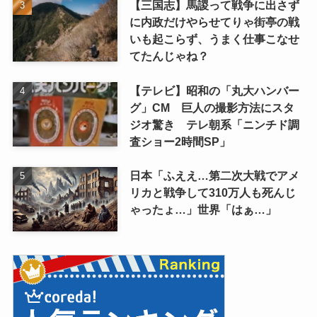
【三国志】馬謖って戦争に出さず
に内政だけやらせてりゃ街亭の戦
いも起こらず、うまく仕事こなせ
てたんじゃね？
【テレビ】昭和の「丸大ハンバー
グ」CM 巨人の撮影方法にスタ
ジオ驚き テレ朝系「ニンチド調
査ショー2時間SP」
日本「ふええ…第二次大戦でアメ
リカと戦争して310万人も死んじ
ゃったょ…」世界「はぁ…」