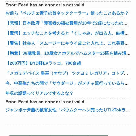
Error: Feed has an error or is not valid.
お前ら『ペルチェ素子の首ネッククーラー』使ったことあるか？
【悲報】日本政府「障害者の福祉費用が10年で2倍になったので抑制します」
【驚愕】エッチなことを考えると『くしゃみ』が出る人、結構いると判明
【警告】社会人「スムージーにキウイ皮ごと入れよ。これ美容にいいんだよね〜」→ 結果…
【胸糞】36歳教員、19歳女とホテルでハムスター25匹を踏み潰すなどして逮捕
【200万円】BYD軽EVラッコ、700台超
「メガミデバイス 皇巫（オウブ） ツクヨミ レガリア」コトブキヤデビュー…
今、中高生たちの間で「サウダージ」がメチャ流行っているらしい
年収の話題ってリアルでするよな？
Error: Feed has an error or is not valid.
ジャンポケ斉藤の被害女性「バウムクーヘン売ったりTikTokライブしててムカついたから示談しなかった」