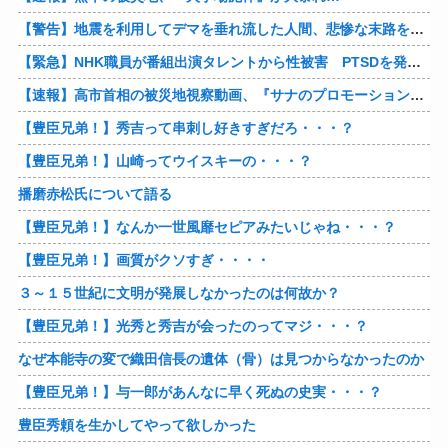
【警告】地震を利用してデマを垂れ流した人間、悲惨な末路を迎える…
【緊急】NHK職員が番組出演タレントから性被害 PTSDを発症し休職へ
【速報】高市首相の被災地視察動画、『サナのプロモーションビデオ』すぎて炎上
【豊臣兄弟！】秀吉って串刺し好きすぎだろ・・・？
【豊臣兄弟！】山崎ってウイスキーの・・・？
播磨赤松氏について語る
【豊臣兄弟！】なんか一世風靡セピアみたいじゃね・・・？
【豊臣兄弟！】画質がクソすぎ・・・・
３～１５世紀に文明が発展しなかったのは何故か？
【豊臣兄弟！】光秀と秀吉が会ったのってマジ・・・？
なぜ本能寺の変で織田信長の遺体（骨）は見つからなかったのか
【豊臣兄弟！】与一郎があんなに早く死ぬの史実・・・？
豊臣秀頼を生かしてやって欲しかった