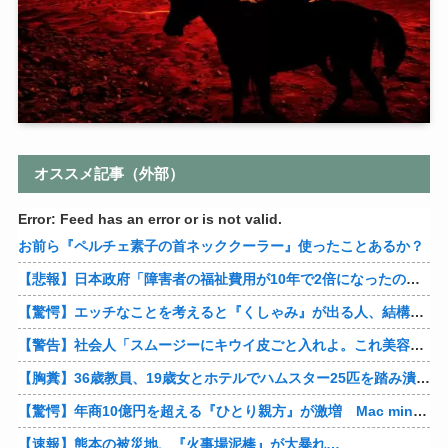
オススメ記事（外部）
Error: Feed has an error or is not valid.
お前ら『ペルチェ素子の首ネッククーラー』使ったことあるか？
【悲報】日本政府「障害者の福祉費用が10年で2倍になったので抑制します」
【驚愕】エッチなことを考えると『くしゃみ』が出る人、結構いると判明
【警告】社会人「スムージーにキウイ皮ごと入れよ。これ美容にいいんだよね〜」→ 結果…
【胸糞】36歳教員、19歳女とホテルでハムスター25匹を踏み潰すなどして逮捕
【驚愕】年商10億円を超える『ひとり親方』が激増 Mac miniを大量購入しAIを従業員に
【速報】熊本の被災地、『火事場泥棒』が大暴れ…