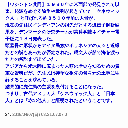
【ワシントン共同】１９９６年に米西部で発見されて以
来、起源をめぐる論争や裁判が起きていた「ケネウィッ
ク人 」と呼ばれる約８５００年前の人骨が、
現在の先住民インディアンの祖先だとする遺伝子解析結
果を、デンマークの研究チームが英科学誌ネイチャー電
子版に１８日発表した。
頭蓋骨の形状からアイヌ民族やポリネシアの人々と近縁
だとの説もあったが否定された。縄文人が船で海を渡っ
たとの俗説まで出ていた。
アジアから米大陸に広まった人類の歴史を知るための貴
重な資料だが、先住民は神聖な祖先の骨を元の土地に埋
葬することを求めている。
結果的に先住民の主張を裏付けることになった。
つまり、古代アメリカ人「ケネウィック人」と「日本
人」とは「赤の他人」と証明されたということです。
34:
2019/04/07(日) 08:21:07.07 0