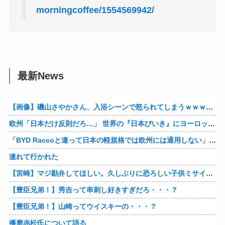
morningcoffee/1554569942/
最新News
【画像】磯山さやかさん、入浴シーンで怒られてしまうｗｗｗｗｗｗ
欧州「日本だけ反則だろ…」 世界の『日本びいき』にヨーロッパ全土から不満の声
「BYD Raccoと違って日本の軽規格では欧州には通用しない」と自動車系ライターが示唆、だが速攻で反例を提示されて即落ち二コマ状態に……
連れて行かれた
【宮崎】マジ勘弁してほしい。久しぶりに恐ろしい子供ミサイルを見た。
【豊臣兄弟！】秀吉って串刺し好きすぎだろ・・・？
【豊臣兄弟！】山崎ってウイスキーの・・・？
播磨赤松氏について語る