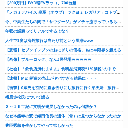
【200万円】BYD軽EVラッコ、700台超
「メガミデバイス 皇巫（オウブ） ツクヨミ レガリア」コトブキヤデビュー…
今、中高生たちの間で「サウダージ」がメチャ流行っているらしい
年収の話題ってリアルでするよな？
人生で1度は海外旅行は当たり前という風潮www
【悲報】セブンイレブンのおにぎりの価格、もはや限界を超える
【画像】ブルーロック、なんJ民登場ｗｗｗｗｗ
【社会】「飲食店潰れますよ」食料品消費税“1％減税”の中で上がる懸念 外食は10％で“9％”差に…一方で対象の弁当店でも悲痛な声「値下げできない…」
【速報】ME:I新曲の売上がヤバすぎる結果に・・・
【衝撃】0歳児を玄関に置き去りにし旅行に行く弟夫婦「旅行中、1ヶ月世話しろw」18年後に返せと言われ「お前らの子供、捨てたよ?」「は!?」
播磨赤松氏について語る
３～１５世紀に文明が発展しなかったのは何故か？
なぜ本能寺の変で織田信長の遺体（骨）は見つからなかったのか
豊臣秀頼を生かしてやって欲しかった