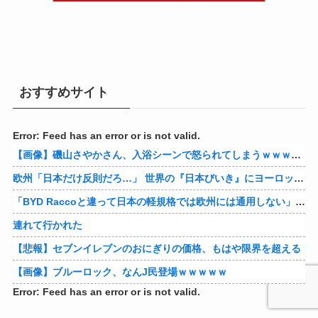
おすすめサイト
Error: Feed has an error or is not valid.
【画像】磯山さやかさん、入浴シーンで怒られてしまうｗｗｗｗｗｗ
欧州「日本だけ反則だろ…」 世界の『日本びいき』にヨーロッパ全土から不満の声
「BYD Raccoと違って日本の軽規格では欧州には通用しない」と自動車系ライターが示唆、だが速攻で反例を提示されて即落ち二コマ状態に……
連れて行かれた
【悲報】セブンイレブンのおにぎりの価格、もはや限界を超える
【画像】ブルーロック、なんJ民登場ｗｗｗｗｗ
Error: Feed has an error or is not valid.