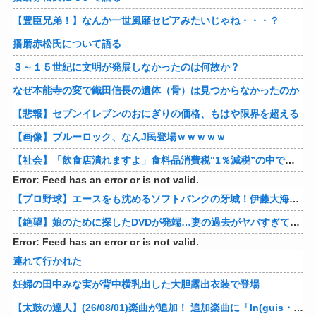
【豊臣兄弟！】なんか一世風靡セピアみたいじゃね・・・？
播磨赤松氏について語る
３～１５世紀に文明が発展しなかったのは何故か？
なぜ本能寺の変で織田信長の遺体（骨）は見つからなかったのか
【悲報】セブンイレブンのおにぎりの価格、もはや限界を超える
【画像】ブルーロック、なんJ民登場ｗｗｗｗｗ
【社会】「飲食店潰れますよ」食料品消費税“1％減税”の中で上がる懸念 外食は10％で“9％”差に…一方で対象の弁当店でも悲痛な声「値下げできない…」
Error: Feed has an error or is not valid.
【プロ野球】エースをも沈めるソフトバンクの牙城！伊藤大海の対ホークス防御率から見るパリーグの厳しさ
【絶望】娘のために探したDVDが発端…妻の過去がヤバすぎてメンタル崩壊ｗｗｗｗ 他
Error: Feed has an error or is not valid.
連れて行かれた
妊婦の田中みな実が背中横乳出した大胆露出衣装で登場
【太鼓の達人】(26/08/01)楽曲が追加！ 追加楽曲に「ln(guis・tics) / Sephid」「Remnath / ぺのれり」の2曲が登場！！