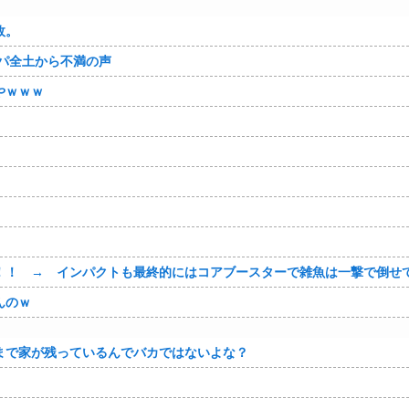
故。
パ全土から不満の声
やｗｗｗ
！！ → インパクトも最終的にはコアブースターで雑魚は一撃で倒せ
んのｗ
まで家が残っているんでバカではないよな？