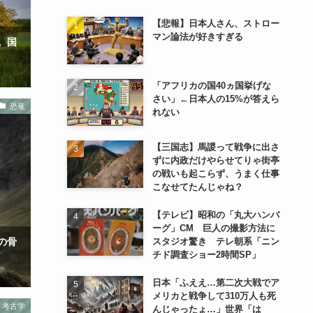
【悲報】日本人さん、ストロー
マン論法が好きすぎる
。国
「アフリカの国40ヵ国挙げな
さい」←日本人の15%が答えら
恐竜
れない
【三国志】馬謖って戦争に出さ
ずに内政だけやらせてりゃ街亭
の戦いも起こらず、うまく仕事
こなせてたんじゃね？
【テレビ】昭和の「丸大ハンバ
ーグ」CM 巨人の撮影方法に
スタジオ驚き テレ朝系「ニン
の骨
チド調査ショー2時間SP」
日本「ふええ…第二次大戦でア
メリカと戦争して310万人も死
考古学
んじゃったょ…」世界「は