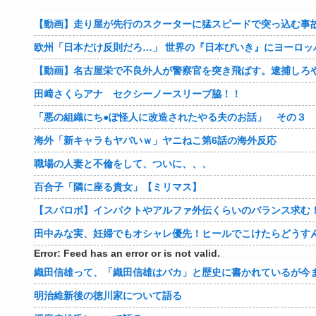
【動画】走り屋が先行のスクーターに猛スピードで突っ込む事
欧州「日本だけ反則だろ…」 世界の『日本びいき』にヨーロッ
【動画】名古屋栄で不良外人が警察官を突き飛ばす。逮捕しろ
田﨑さくらアナ セクシーノースリーブ脇！！
「悪の組織にち●ぽ怪人に改造されたやる夫のお話」 その３
海外「新キャラもヤバいｗ」ヤニねこ第6話の海外反応
職場の人妻と不倫をして、ついに、、、
百合子「隣に座る貴女」【ミリマス】
【スパロボ】インパクトやアルファ外伝くらいのバランス求む
田中みな実、妊婦でもオシャレ優先！ヒールでこけたらどうす
Error: Feed has an error or is not valid.
織田信雄って、「織田信雄はバカ」と歴史に書かれているが今
明治維新後の徳川家について語る