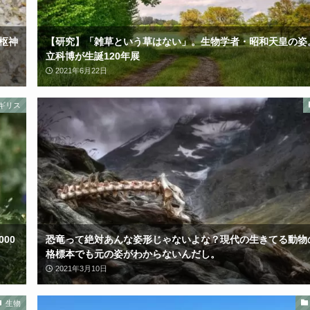
枢神
【研究】「雑草という草はない」。生物学者・昭和天皇の姿
立科博が生誕120年展
2021年6月22日
ギリス
00
恐竜って絶対あんな姿形じゃないよな？現代の生きてる動物
格標本でも元の姿がわからないんだし。
2021年3月10日
生物