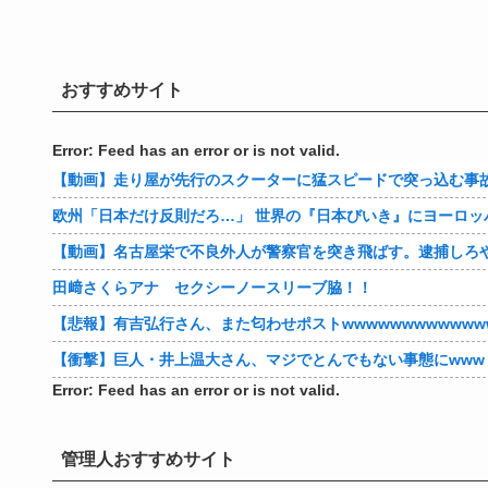
おすすめサイト
Error: Feed has an error or is not valid.
【動画】走り屋が先行のスクーターに猛スピードで突っ込む事
欧州「日本だけ反則だろ…」 世界の『日本びいき』にヨーロッ
【動画】名古屋栄で不良外人が警察官を突き飛ばす。逮捕しろ
田﨑さくらアナ セクシーノースリーブ脇！！
【悲報】有吉弘行さん、また匂わせポストwwwwwwwwwwww
【衝撃】巨人・井上温大さん、マジでとんでもない事態にwww
Error: Feed has an error or is not valid.
管理人おすすめサイト