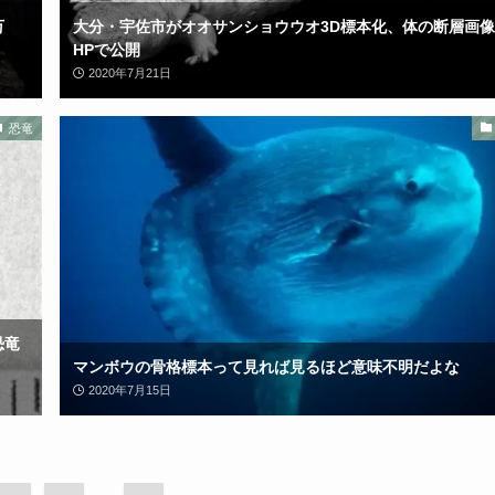
万
大分・宇佐市がオオサンショウウオ3D標本化、体の断層画
HPで公開
2020年7月21日
恐竜
恐竜
マンボウの骨格標本って見れば見るほど意味不明だよな
2020年7月15日