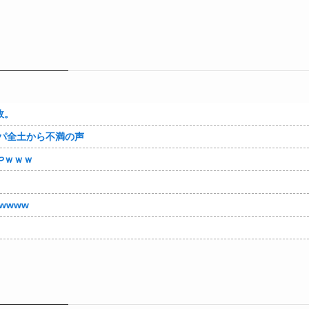
故。
パ全土から不満の声
やｗｗｗ
wwww