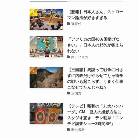
【悲報】日本人さん、ストロー
マン論法が好きすぎる
近現代
「アフリカの国40ヵ国挙げな
さい」←日本人の15%が答えら
れない
南アフリカ
【三国志】馬謖って戦争に出さ
ずに内政だけやらせてりゃ街亭
の戦いも起こらず、うまく仕事
こなせてたんじゃね？
三国志
【テレビ】昭和の「丸大ハンバ
ーグ」CM 巨人の撮影方法に
スタジオ驚き テレ朝系「ニン
チド調査ショー2時間SP」
歴史考察