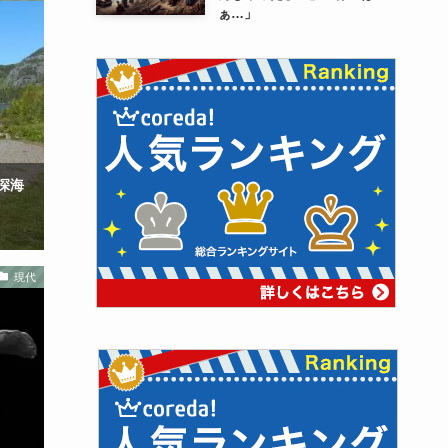
ぁ…」
深海
現代