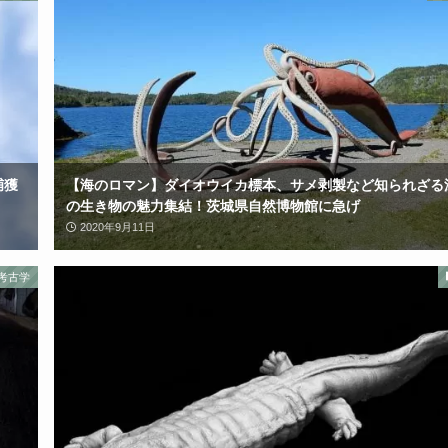
捕獲
【海のロマン】ダイオウイカ標本、サメ剥製など知られざる
の生き物の魅力集結！茨城県自然博物館に急げ
2020年9月11日
考古学