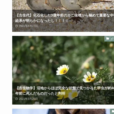
【古生代】化石化した3億年前のカニ味噌から極めて重要な中
経系が明らかになったし！！！！
2021年8月27日
イ
【古生物学】沼地からほぼ完全な状態で見つかった甲虫が約40
年前に死んだものだったと判明
2021年3月25日