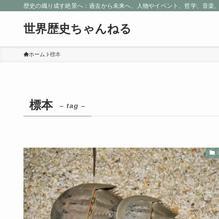
歴史の織り成す絶景へ：過去から未来へ、人物やイベント、哲学、音楽
世界歴史ちゃんねる
ホーム
標本
標本
– tag –