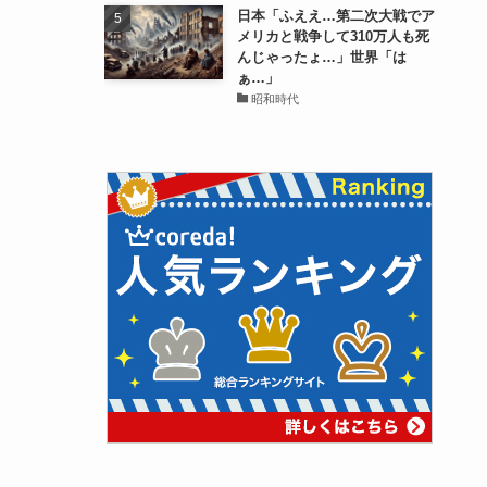
日本「ふええ…第二次大戦でア
メリカと戦争して310万人も死
んじゃったょ…」世界「は
ぁ…」
昭和時代