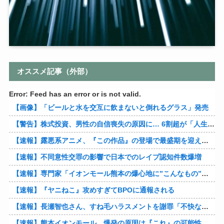
オススメ記事（外部）
Error: Feed has an error or is not valid.
【画像】「ビールと水を交互に飲まないと倒れるグラス」発売
【警告】株式投資、男性の自信喪失の原因に… 6割超が「人生の敗者」自認
【速報】露悪系アニメ、『この作品』の登場で最盛期を迎えてしまう…
【速報】不同意性交罪の影響で日本でのレイプ認知件数爆増
【速報】専門家「イオンモール熊本の爆心地に”こんなもの”があったんだけど…」
【速報】『ヤニねこ』攻めすぎてBPOに通報される
【速報】長瀬智也さん、すね毛ハラスメントを謝罪「不快な思いをさせて申し訳ありませんでした」
【速報】熊本イオンモール、爆発の原因は『これ』の可能性