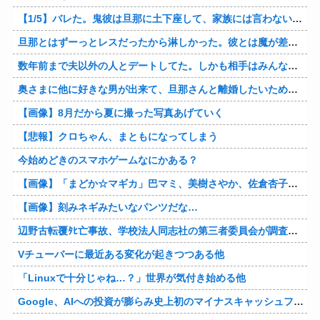
【1/5】バレた。鬼彼は旦那に土下座して、家族には言わないで下さいって…。いつの間にか子供も出来ていたようで私はドン引きでした。→お前の旦那はお前にドン引きだよｗ
旦那とはずーっとレスだったから淋しかった。彼とは魔が差したというか恋に恋してしまって… 結婚してくれ！って言われたけど、それは彼が毎日色々したいだけ。やっと目が覚めた。
数年前まで夫以外の人とデートしてた。しかも相手はみんな夫の仕事関係の人。例えるなら夫はサッカーチームの管理栄養士、デート相手複数人は全員そのサッカーチーム選手みたいな。
奥さまに他に好きな男が出来て、旦那さんと離婚したいため旦那さんのＤＶをでっちあげて、まんまと周りを騙している話を聞いたのは、未来の鬼女たちだったｗ
【画像】8月だから夏に撮った写真あげていく
【悲報】クロちゃん、まともになってしまう
今始めどきのスマホゲームなにかある？
【画像】「まどか☆マギカ」巴マミ、美樹さやか、佐倉杏子エロすぎ放課後えんこーハメ撮りどぴゅどぴゅエチエチが最高すぎる❣
【画像】刻みネギみたいなパンツだな…
辺野古転覆ﾀﾋ亡事故、学校法人同志社の第三者委員会が調査報告書を公表 … 安全配慮義務違反や安全管理に関する検証を妨げた組織風土の存在を指摘
Vチューバーに最近ある変化が起きつつある他
「Linuxで十分じゃね…？」世界が気付き始める他
Google、AIへの投資が膨らみ史上初のマイナスキャッシュフローに陥る他