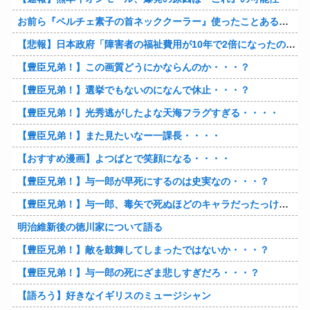
お前ら『ペルチェ素子の首ネッククーラー』使ったことあるか？
【悲報】日本政府「障害者の福祉費用が10年で2倍になったので抑制します」
【豊臣兄弟！】この画質どうにかならんのか・・・？
【豊臣兄弟！】選挙でもないのになんで休止・・・？
【豊臣兄弟！】光秀逃がしたよな天海フラグすぎる・・・・
【豊臣兄弟！】また見たいなー一課長・・・・
【おすすめ漫画】よつばとで笑顔になる・・・・
【豊臣兄弟！】与一郎が早死にするのは史実なの・・・？
【豊臣兄弟！】与一郎、毒矢で死ぬほどのキャラだったっけ・・・・
明治維新後の徳川家について語る
【豊臣兄弟！】敵を鼓舞してしまったではないか・・・？
【豊臣兄弟！】与一郎の死にざま悲しすぎだろ・・・？
【語ろう】好きなイギリスのミュージシャン