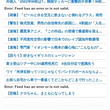
外国人「2002年W杯は?」韓国サッカーに衝撃的不祥事！W杯予選でレフリーへの性的接待発覚！海外騒然！【海外の反応】
Error: Feed has an error or is not valid.
【画像】「ビールと水を交互に飲まないと倒れるグラス」発売
【警告】株式投資、男性の自信喪失の原因に… 6割超が「人生の敗者」自認
【速報】露悪系アニメ、『この作品』の登場で最盛期を迎えてしまう…
【速報】不同意性交罪の影響で日本でのレイプ認知件数爆増
【速報】専門家「イオンモール熊本の爆心地に”こんなもの”があったんだけど…」
【語ろう】好きなイギリスのミュージシャン
富士登山ツアー中に64歳男性死亡 8合目付近で意識失う
ワイ「米津玄師ってソロじゃなくてバンドのボーカルならよかったよね」
お前ら自宅から車で一番遠くてどこからどこまで行ったことある？
Error: Feed has an error or is not valid.
【悲報】クロちゃん、まともになってしまう