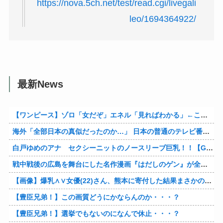
https://nova.5ch.net/test/read.cgi/livegali
leo/1694364922/
最新News
【ワンピース】ゾロ「女だぞ」エネル「見ればわかる」←ここ好きすぎるｗｗｗｗｗｗｗｗｗｗｗｗｗ
海外「全部日本の真似だったのか…」 日本の普通のテレビ番組が最新SNSの数十年先を行っていたと話題に
白戸ゆめのアナ セクシーニットのノースリーブ巨乳！！【GIF動画あり】
戦中戦後の広島を舞台にした名作漫画『はだしのゲン』が全巻50％オフで買える激安セール開催！！このチャンスを見逃すな！！
【画像】爆乳∧∨女優(22)さん、熊本に寄付した結果まさかの事態に・・・・・・
【豊臣兄弟！】この画質どうにかならんのか・・・？
【豊臣兄弟！】選挙でもないのになんで休止・・・？