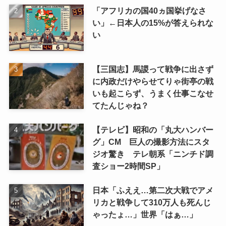
「アフリカの国40ヵ国挙げなさ
い」←日本人の15%が答えられな
い
【三国志】馬謖って戦争に出さず
に内政だけやらせてりゃ街亭の戦
いも起こらず、うまく仕事こなせ
てたんじゃね？
【テレビ】昭和の「丸大ハンバー
グ」CM 巨人の撮影方法にスタ
ジオ驚き テレ朝系「ニンチド調
査ショー2時間SP」
日本「ふええ…第二次大戦でアメ
リカと戦争して310万人も死んじ
ゃったょ…」世界「はぁ…」