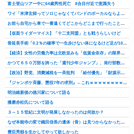
富士登山ツアー中に64歳男性死亡 8合目付近で意識失う
ワイ「米津玄師ってソロじゃなくてバンドのボーカルならよかったよね」
お前ら自宅から車で一番遠くてどこからどこまで行ったことある？
【仮面ライダーマイス】「十二支同盟」とも戦うらしいけど
骨延長手術「0.2％の確率で一生歩けない体になるけど足が10cm伸びます」←コスパ良すぎるだろ
【経済】女性の労働力率は北欧並みも「低賃金依存」の限界 団塊世代の完全引退で、企業が迫られる“最後の選択”
かつて６５０万部を誇った「週刊少年ジャンプ」、発行部数が初の100万部割れ
【政治】野党、消費減税を一斉批判 「給付優先」「財源示せ」
『ジャンポケ斉藤、懲役7年の求刑』←これｗｗｗｗｗｗｗｗｗｗｗｗｗｗｗｗｗｗ
明治維新後の徳川家について語る
播磨赤松氏について語る
３～１５世紀に文明が発展しなかったのは何故か？
なぜ本能寺の変で織田信長の遺体（骨）は見つからなかったのか
豊臣秀頼を生かしてやって欲しかった