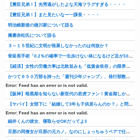
【豊臣兄弟！】光秀逃がしたよな天海フラグすぎる・・・・
【豊臣兄弟！】また見たいなー一課長・・・・
明治維新後の徳川家について語る
播磨赤松氏について語る
３～１５世紀に文明が発展しなかったのは何故か？
骨延長手術「0.2％の確率で一生歩けない体になるけど足が10cm伸びます」←コスパ良すぎるだろ
【経済】女性の労働力率は北欧並みも「低賃金依存」の限界 団塊世代の完全引退で、企業が迫られる“最後の選択”
かつて６５０万部を誇った「週刊少年ジャンプ」、発行部数が初の100万部割れ
Error: Feed has an error or is not valid.
【阪神】暗黒期を知らない新世代の若虎ファン！黄金期しか知らない現代のファン事情と驚きのリアル
【ヤバイ】女部下に「結婚して3年も子供居らんのか？」と問い詰めた結果ｗｗｗｗ 他
Error: Feed has an error or is not valid.
細井くんの彼女、寝取らせOKだってよ3
旦那の同僚女が旦那の元カノ。なのにしょっちゅうペアで仕事してて遅くまで残業したり二人で出張に行ったり。なんで「今度の出張は一人で行く」って嘘つくのかな