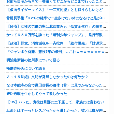
お前ら自宅から車で一番遠くてどこからどこまで行ったことある？
【仮面ライダーマイス】「十二支同盟」とも戦うらしいけど
骨延長手術「0.2％の確率で一生歩けない体になるけど足が10cm伸びます」←コスパ良すぎるだろ
【経済】女性の労働力率は北欧並みも「低賃金依存」の限界 団塊世代の完全引退で、企業が迫られる“最後の選択”
かつて６５０万部を誇った「週刊少年ジャンプ」、発行部数が初の100万部割れ
【政治】野党、消費減税を一斉批判 「給付優先」「財源示せ」
『ジャンポケ斉藤、懲役7年の求刑』←これｗｗｗｗｗｗｗｗｗｗｗｗｗｗｗｗｗｗ
明治維新後の徳川家について語る
播磨赤松氏について語る
３～１５世紀に文明が発展しなかったのは何故か？
なぜ本能寺の変で織田信長の遺体（骨）は見つからなかったのか
豊臣秀頼を生かしてやって欲しかった
【1/5】バレた。鬼彼は旦那に土下座して、家族には言わないで下さいって…。いつの間にか子供も出来ていたようで私はドン引きでした。→お前の旦那はお前にドン引きだよｗ
旦那とはずーっとレスだったから淋しかった。彼とは魔が差したというか恋に恋してしまって… 結婚してくれ！って言われたけど、それは彼が毎日色々したいだけ。やっと目が覚めた。