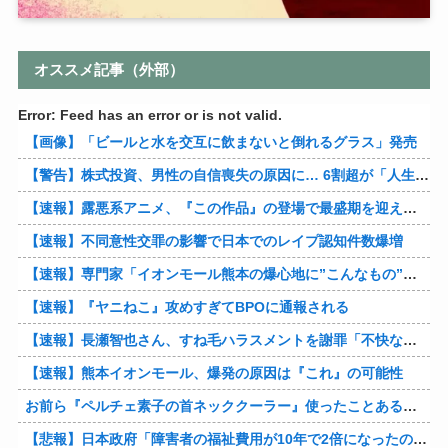
オススメ記事（外部）
Error: Feed has an error or is not valid.
【画像】「ビールと水を交互に飲まないと倒れるグラス」発売
【警告】株式投資、男性の自信喪失の原因に… 6割超が「人生の敗者」自認
【速報】露悪系アニメ、『この作品』の登場で最盛期を迎えてしまう…
【速報】不同意性交罪の影響で日本でのレイプ認知件数爆増
【速報】専門家「イオンモール熊本の爆心地に”こんなもの”があったんだけど…」
【速報】『ヤニねこ』攻めすぎてBPOに通報される
【速報】長瀬智也さん、すね毛ハラスメントを謝罪「不快な思いをさせて申し訳ありませんでした」
【速報】熊本イオンモール、爆発の原因は『これ』の可能性
お前ら『ペルチェ素子の首ネッククーラー』使ったことあるか？
【悲報】日本政府「障害者の福祉費用が10年で2倍になったので抑制します」