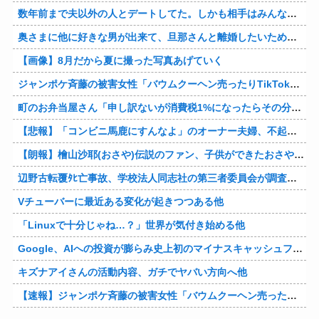
数年前まで夫以外の人とデートしてた。しかも相手はみんな夫の仕事関係の人。例えるなら夫はサッカーチームの管理栄養士、デート相手複数人は全員そのサッカーチーム選手みたいな。
奥さまに他に好きな男が出来て、旦那さんと離婚したいため旦那さんのＤＶをでっちあげて、まんまと周りを騙している話を聞いたのは、未来の鬼女たちだったｗ
【画像】8月だから夏に撮った写真あげていく
ジャンポケ斉藤の被害女性「バウムクーヘン売ったりTikTokライブしててムカついたから示談しなかった」
町のお弁当屋さん「申し訳ないが消費税1%になったらその分商品代を値上げするわ」 「うちも！」
【悲報】「コンビニ馬鹿にすんなよ」のオーナー夫婦、不起訴ｗｗｗｗｗｗｗｗ
【朗報】檜山沙耶(おさや)伝説のファン、子供ができたおさやへの正直な気持ちを語るｗ
辺野古転覆ﾀﾋ亡事故、学校法人同志社の第三者委員会が調査報告書を公表 … 安全配慮義務違反や安全管理に関する検証を妨げた組織風土の存在を指摘
Vチューバーに最近ある変化が起きつつある他
「Linuxで十分じゃね…？」世界が気付き始める他
Google、AIへの投資が膨らみ史上初のマイナスキャッシュフローに陥る他
キズナアイさんの活動内容、ガチでヤバい方向へ他
【速報】ジャンポケ斉藤の被害女性「バウムクーヘン売ったりTikTokライブしててムカついたから示談しなかった」他