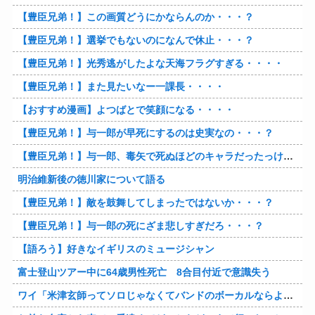
【豊臣兄弟！】この画質どうにかならんのか・・・？
【豊臣兄弟！】選挙でもないのになんで休止・・・？
【豊臣兄弟！】光秀逃がしたよな天海フラグすぎる・・・・
【豊臣兄弟！】また見たいなー一課長・・・・
【おすすめ漫画】よつばとで笑顔になる・・・・
【豊臣兄弟！】与一郎が早死にするのは史実なの・・・？
【豊臣兄弟！】与一郎、毒矢で死ぬほどのキャラだったっけ・・・・
明治維新後の徳川家について語る
【豊臣兄弟！】敵を鼓舞してしまったではないか・・・？
【豊臣兄弟！】与一郎の死にざま悲しすぎだろ・・・？
【語ろう】好きなイギリスのミュージシャン
富士登山ツアー中に64歳男性死亡 8合目付近で意識失う
ワイ「米津玄師ってソロじゃなくてバンドのボーカルならよかったよね」