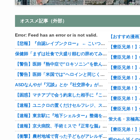
オススメ記事（外部）
Error: Feed has an error or is not valid.
【悲報】『自認レイブンクロー』 ← こいつらのタチ悪い率は異常
保健師「まずは社食で大盛り頼むの辞めてみます？」 ワイ「…食っちゃいけないものを売ってるのか？」
【警告】医師『熱中症で”ロキソニン”を飲んではいけない理由がこれ』
【警告】医師「米国では”ヘロインと同じくらいヤバい薬”が日本では平気で処方されてる」
ASDなんやが『冗談』とか『社交辞令』がマジでわからなくて怖い
【豊臣兄弟！】
【困惑】マチアプで会う約束した相手に『この返信』送ったらブロックされたんやが…
【豊臣兄弟！】
【速報】ユニクロの置くだけセルフレジ、スーパーにも導入へ
【速報】東京駅に『地下シェルター』整備を正式表明
蛍大名・京極高
【速報】京大病院、手術ミスで『正常な脳』を摘出 → 患者は自発呼吸不可能な植物状態に
【衝撃】農村地域で育った子どもがアレルギーやぜん息になりにくい『農場効果』を引き起こす細菌が判明
暇やから近くの