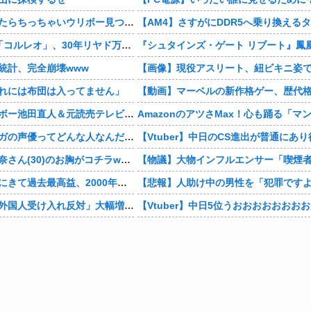
この前森に行ったらちっちゃいウリボー見つけた
4本脚の乗り物「コルレオ」、30年リヤド万博で披露へ 川崎重工が35年発売目指す
統計、完全崩壊www
れには布団は入ってません」
【芸能】レインボー池田直人＆元読売テレビ・佐藤佳奈アナが結婚
男の子「モモンガの声優ってどんな人なんだろ」→ググる
【画像】村重杏奈さん(30)のお胸がコチラwwwwwwwwwwww
デジモンがここにきて過去最高益、2000年のアニメ放送当時を上回る
【東大調査】「外国人受け入れ反対」大幅増 若い世代で多く