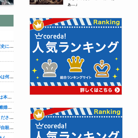
ぁ…」
織田信雄って、「織田信雄はバカ」と歴史に書かれているが今まで家が残っているんでバカではないよな？
３～１５世紀に文明が発展しなかったのは何故か？
7年も付き合ってきた彼女。『浮気相手は本気で好き、でも今の生活は壊したくない。あなたは家族で、浮気相手は恋人。それじゃ駄目なの？』人の心なんて持ってなかったｗ
山本里菜アナ、結婚生活4年半で終了！離婚コメントには疑問の声
嫁の携帯メールには、最初は「やめてください。警察に相談します」とかだったけど、最近は「昨日もすごかった。間君のが中でビクピｋ（ｒｙ」とｗ しかも羽目鳥も満載だった！
元嫁の浮気を間男の嫁に教えたら間男が自殺して、間男嫁から感謝されつつ元嫁に『いつ死ぬの？』と笑顔で言われた衝撃
【PC電源】いったい誰に見せるためにそんな所にLCD付けるのかな