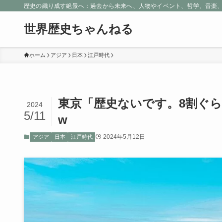
歴史の織り成す絶景へ：過去から未来へ、人物やイベント、哲学、音楽
世界歴史ちゃんねる
ホーム
アジア
日本
江戸時代
東京「歴史ないです。8割ぐ
2024
5/11
w
2024年5月12日
アジア
日本
江戸時代