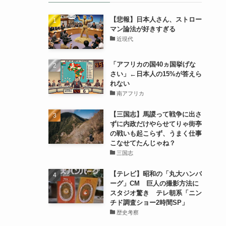
【悲報】日本人さん、ストロー
マン論法が好きすぎる
近現代
「アフリカの国40ヵ国挙げな
さい」←日本人の15%が答えら
れない
南アフリカ
【三国志】馬謖って戦争に出さ
ずに内政だけやらせてりゃ街亭
の戦いも起こらず、うまく仕事
こなせてたんじゃね？
三国志
【テレビ】昭和の「丸大ハンバ
ーグ」CM 巨人の撮影方法に
スタジオ驚き テレ朝系「ニン
チド調査ショー2時間SP」
歴史考察