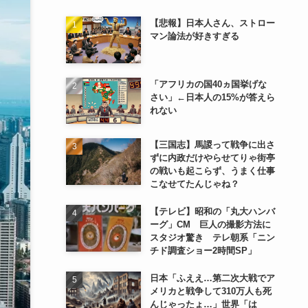
【悲報】日本人さん、ストロー
マン論法が好きすぎる
「アフリカの国40ヵ国挙げな
さい」←日本人の15%が答えら
れない
【三国志】馬謖って戦争に出さ
ずに内政だけやらせてりゃ街亭
の戦いも起こらず、うまく仕事
こなせてたんじゃね？
【テレビ】昭和の「丸大ハンバ
ーグ」CM 巨人の撮影方法に
スタジオ驚き テレ朝系「ニン
チド調査ショー2時間SP」
日本「ふええ…第二次大戦でア
メリカと戦争して310万人も死
んじゃったょ…」世界「は