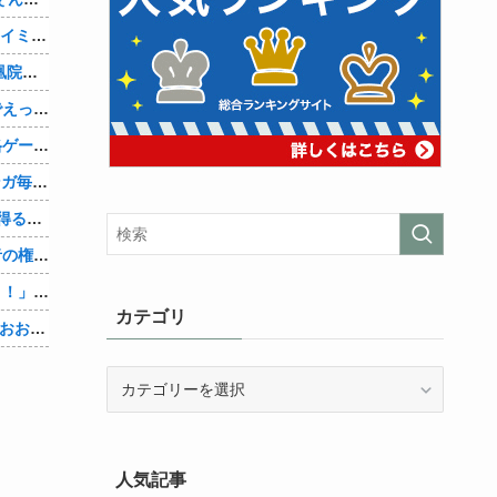
【AM4】さすがにDDR5へ乗り換えるタイミング逃し感が半端ない
『シュタインズ・ゲート リブート』鳳凰院凶真が存在しないγ（ガンマ）世界線が追加される
【画像】現役アスリート、紐ビキニ姿でえっちな肉体ボロンwww
【動画】マーベルの新作格ゲー、歴代格ゲーのパロディが多すぎて話題にwwwwwww
AmazonのアツさMax！心も踊る「マンガ毎週末セール（50%還元）」2日目襲来！他
【Vtuber】中日のCS進出が普通にあり得るセリーグ他
【物議】大物インフルエンサー「喫煙者の権利がマジで侵害されてる。いくら税金払ってるんだ」他
【悲報】人助け中の男性を「犯罪ですよ！」と責めた女性、警察が来た瞬間逃げる他
カテゴリ
【Vtuber】中日5位うおおおおおおおおおおおおおおおお他
カ
テ
ゴ
リ
人気記事