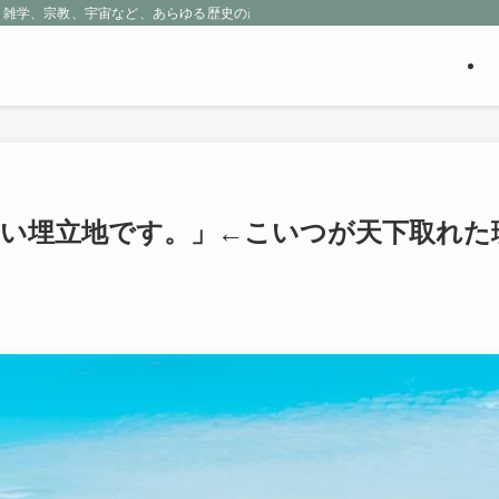
、雑学、宗教、宇宙など、あらゆる歴史の産物に包まれる魅惑の世界を探求しよう
らい埋立地です。」←こいつが天下取れた