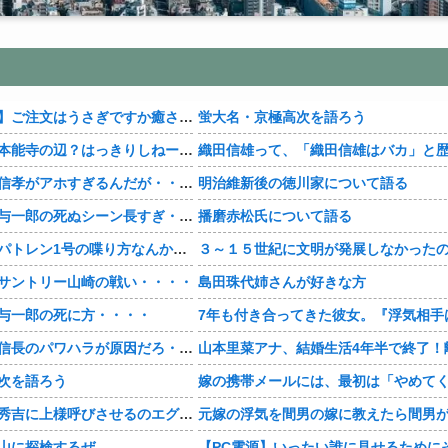
【おすすめ漫画】ご注文はうさぎですか癒される・・・・
蛍大名・京極高次を語ろう
【豊臣兄弟！】本能寺の辺？はっきりしねーなどこなんだよ・・・・
【豊臣兄弟！】信孝がアホすぎるんだが・・・・
明治維新後の徳川家について語る
【豊臣兄弟！】与一郎の死ぬシーン長すぎ・・・・
播磨赤松氏について語る
【豊臣兄弟！】パトレン1号の喋り方なんかクセになる・・・・
サントリー山崎の戦い・・・・
島田珠代姉さんが好きな方
与一郎の死に方・・・・
【豊臣兄弟！】信長のパワハラが原因だろ・・・？
次を語ろう
【豊臣兄弟！】秀吉に上様呼びさせるのエグいな・・・・
山に探検するぜ