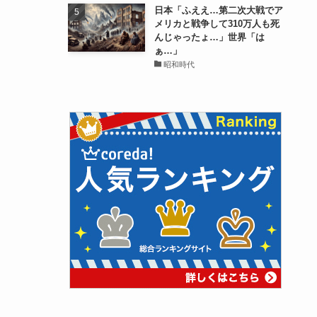
日本「ふええ…第二次大戦でア
メリカと戦争して310万人も死
んじゃったょ…」世界「は
ぁ…」
昭和時代