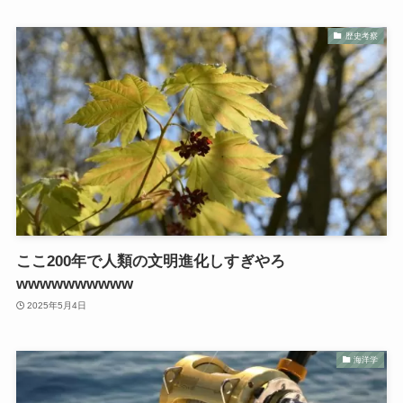
歴史考察
ここ200年で人類の文明進化しすぎやろ
wwwwwwwwww
2025年5月4日
海洋学