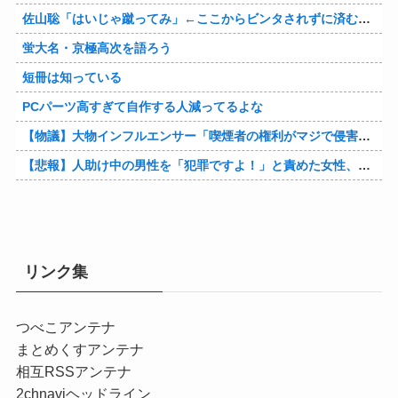
佐山聡「はいじゃ蹴ってみ」←ここからビンタされずに済む方法
蛍大名・京極高次を語ろう
短冊は知っている
PCパーツ高すぎて自作する人減ってるよな
【物議】大物インフルエンサー「喫煙者の権利がマジで侵害されてる。いくら税金払ってるんだ」他
【悲報】人助け中の男性を「犯罪ですよ！」と責めた女性、警察が来た瞬間逃げる他
リンク集
つべこアンテナ
まとめくすアンテナ
相互RSSアンテナ
2chnaviヘッドライン