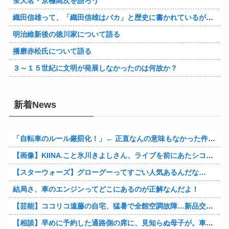
蛍大名・京極高次を語ろう
織田信雄って、「織田信雄はバカ」と歴史に書かれているが今まで家が残っているんでバカではないよな？
明治維新後の徳川家について語る
播磨赤松氏について語る
３～１５世紀に文明が発展しなかったのは何故か？
新着News
「自転車のルール厳罰化！」← 正直なんの意味もなかった件www
【画像】KIINA.こと氷川きよしさん、ライブを前にあたシコ欲全開www
【スターウォーズ】グローグーってすごい人気あるんだな…
結局さ、車のエンジンってどこにあるのが正解なんだよ！
【芸能】ココリコ遠藤の自宅、猛暑で全館空調故障…新品交換費300万円…高額費用に「高すぎる」
【相談】早めに予約した通路側の席に、見知らぬ母子が。車掌の呼びかけにも「目を閉じて無視」して居座られました。無理やり奪われた席は、結局“やったもん勝ち”になってしまうのでしょうか？