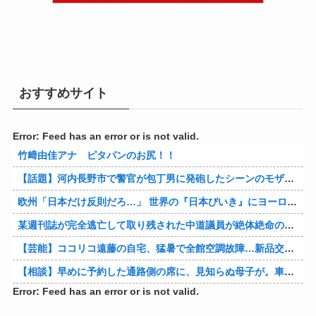
おすすめサイト
Error: Feed has an error or is not valid.
竹﨑由佳アナ ピタパンのお尻！！
【話題】河内長野市で警官が包丁男に発砲したシーンのモザ無し映像が公開される。
欧州「日本だけ反則だろ…」 世界の『日本びいき』にヨーロッパ全土から不満の声
某週刊誌が完全逃亡して取り残された中道議員が絶体絶命の窮地、「今度は宏池会に矛先を向けたか……」と節操の無さに呆れる人が続出
【芸能】ココリコ遠藤の自宅、猛暑で全館空調故障…新品交換費300万円…高額費用に「高すぎる」
【相談】早めに予約した通路側の席に、見知らぬ母子が。車掌の呼びかけにも「目を閉じて無視」して居座られました。無理やり奪われた席は、結局“やったもん勝ち”になってしまうのでしょうか？
Error: Feed has an error or is not valid.