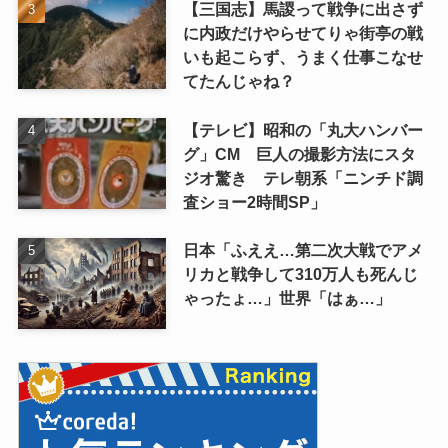
【三国志】馬謖って戦争に出さず
に内政だけやらせてりゃ街亭の戦
いも起こらず、うまく仕事こなせ
てたんじゃね？
【テレビ】昭和の「丸大ハンバー
グ」CM 巨人の撮影方法にスタ
ジオ驚き テレ朝系「ニンチド調
査ショー2時間SP」
日本「ふええ…第二次大戦でアメ
リカと戦争して310万人も死んじ
ゃったょ…」世界「はぁ…」