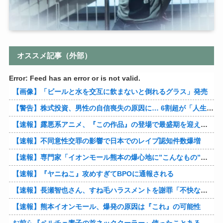
オススメ記事（外部）
Error: Feed has an error or is not valid.
【画像】「ビールと水を交互に飲まないと倒れるグラス」発売
【警告】株式投資、男性の自信喪失の原因に… 6割超が「人生の敗者」自認
【速報】露悪系アニメ、『この作品』の登場で最盛期を迎えてしまう…
【速報】不同意性交罪の影響で日本でのレイプ認知件数爆増
【速報】専門家「イオンモール熊本の爆心地に”こんなもの”があったんだけど…」
【速報】『ヤニねこ』攻めすぎてBPOに通報される
【速報】長瀬智也さん、すね毛ハラスメントを謝罪「不快な思いをさせて申し訳ありませんでした」
【速報】熊本イオンモール、爆発の原因は『これ』の可能性