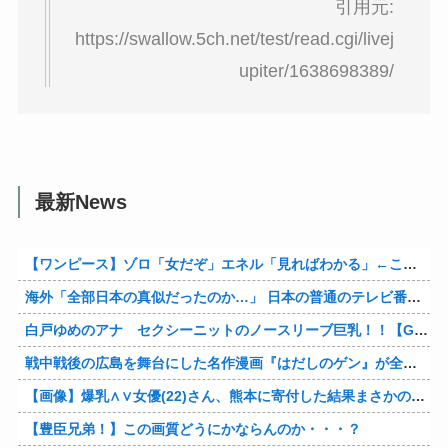
引用元:
https://swallow.5ch.net/test/read.cgi/livej
upiter/1638698389/
最新News
【ワンピース】ゾロ「女だぞ」エネル「見ればわかる」←ここ好きすぎるｗｗｗｗｗｗｗｗｗｗｗｗｗ
海外「全部日本の真似だったのか…」 日本の普通のテレビ番組が最新SNSの数十年先を行っていたと話題に
白戸ゆめのアナ セクシーニットのノースリーブ巨乳！！【GIF動画あり】
戦中戦後の広島を舞台にした名作漫画『はだしのゲン』が全巻50％オフで買える激安セール開催！！このチャンスを見逃すな！！
【画像】爆乳∧∨女優(22)さん、熊本に寄付した結果まさかの事態に・・・・・・
【豊臣兄弟！】この画質どうにかならんのか・・・？