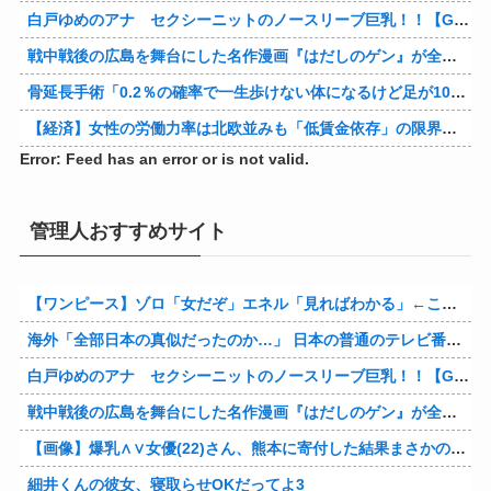
白戸ゆめのアナ セクシーニットのノースリーブ巨乳！！【GIF動画あり】
戦中戦後の広島を舞台にした名作漫画『はだしのゲン』が全巻50％オフで買える激安セール開催！！このチャンスを見逃すな！！
骨延長手術「0.2％の確率で一生歩けない体になるけど足が10cm伸びます」←コスパ良すぎるだろ
【経済】女性の労働力率は北欧並みも「低賃金依存」の限界 団塊世代の完全引退で、企業が迫られる“最後の選択”
Error: Feed has an error or is not valid.
管理人おすすめサイト
【ワンピース】ゾロ「女だぞ」エネル「見ればわかる」←ここ好きすぎるｗｗｗｗｗｗｗｗｗｗｗｗｗ
海外「全部日本の真似だったのか…」 日本の普通のテレビ番組が最新SNSの数十年先を行っていたと話題に
白戸ゆめのアナ セクシーニットのノースリーブ巨乳！！【GIF動画あり】
戦中戦後の広島を舞台にした名作漫画『はだしのゲン』が全巻50％オフで買える激安セール開催！！このチャンスを見逃すな！！
【画像】爆乳∧∨女優(22)さん、熊本に寄付した結果まさかの事態に・・・・・・
細井くんの彼女、寝取らせOKだってよ3