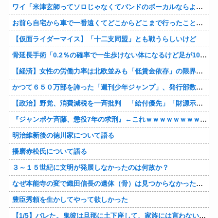
ワイ「米津玄師ってソロじゃなくてバンドのボーカルならよかったよね」
お前ら自宅から車で一番遠くてどこからどこまで行ったことある？
【仮面ライダーマイス】「十二支同盟」とも戦うらしいけど
骨延長手術「0.2％の確率で一生歩けない体になるけど足が10cm伸びます」←コスパ良すぎるだろ
【経済】女性の労働力率は北欧並みも「低賃金依存」の限界 団塊世代の完全引退で、企業が迫られる“最後の選択”
かつて６５０万部を誇った「週刊少年ジャンプ」、発行部数が初の100万部割れ
【政治】野党、消費減税を一斉批判 「給付優先」「財源示せ」
『ジャンポケ斉藤、懲役7年の求刑』←これｗｗｗｗｗｗｗｗｗｗｗｗｗｗｗｗｗｗ
明治維新後の徳川家について語る
播磨赤松氏について語る
３～１５世紀に文明が発展しなかったのは何故か？
なぜ本能寺の変で織田信長の遺体（骨）は見つからなかったのか
豊臣秀頼を生かしてやって欲しかった
【1/5】バレた。鬼彼は旦那に土下座して、家族には言わないで下さいって…。いつの間にか子供も出来ていたようで私はドン引きでした。→お前の旦那はお前にドン引きだよｗ