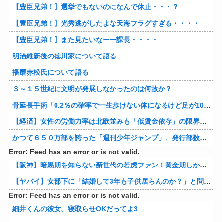
【豊臣兄弟！】選挙でもないのになんで休止・・・？
【豊臣兄弟！】光秀逃がしたよな天海フラグすぎる・・・・
【豊臣兄弟！】また見たいなー一課長・・・・
明治維新後の徳川家について語る
播磨赤松氏について語る
３～１５世紀に文明が発展しなかったのは何故か？
骨延長手術「0.2％の確率で一生歩けない体になるけど足が10cm伸びます」←コスパ良すぎるだろ
【経済】女性の労働力率は北欧並みも「低賃金依存」の限界 団塊世代の完全引退で、企業が迫られる“最後の選択”
かつて６５０万部を誇った「週刊少年ジャンプ」、発行部数が初の100万部割れ
Error: Feed has an error or is not valid.
【阪神】暗黒期を知らない新世代の若虎ファン！黄金期しか知らない現代のファン事情と驚きのリアル
【ヤバイ】女部下に「結婚して3年も子供居らんのか？」と問い詰めた結果ｗｗｗｗ 他
Error: Feed has an error or is not valid.
細井くんの彼女、寝取らせOKだってよ3