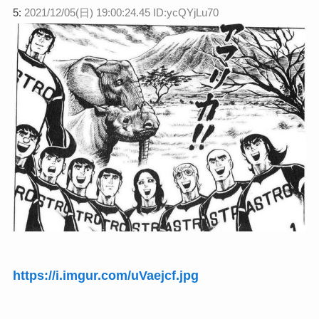
5:
2021/12/05(日) 19:00:24.45 ID:ycQYjLu70
https://i.imgur.com/uVaejcf.jpg