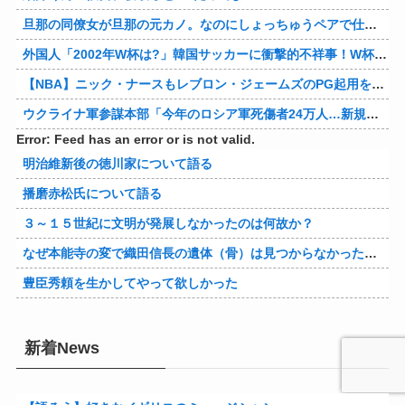
旦那の同僚女が旦那の元カノ。なのにしょっちゅうペアで仕事してて遅くまで残業したり二人で出張に行ったり。なんで「今度の出張は一人で行く」って嘘つくのかな
外国人「2002年W杯は?」韓国サッカーに衝撃的不祥事！W杯予選でレフリーへの性的接待発覚！海外騒然！【海外の反応】
【NBA】ニック・ナースもレブロン・ジェームズのPG起用を示唆か
ウクライナ軍参謀本部「今年のロシア軍死傷者24万人…新規兵力の募集規模を上回る」！
Error: Feed has an error or is not valid.
明治維新後の徳川家について語る
播磨赤松氏について語る
３～１５世紀に文明が発展しなかったのは何故か？
なぜ本能寺の変で織田信長の遺体（骨）は見つからなかったのか
豊臣秀頼を生かしてやって欲しかった
新着News