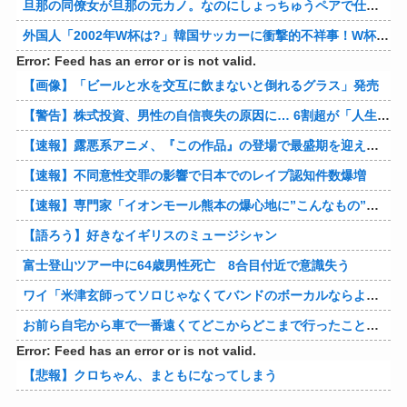
旦那の同僚女が旦那の元カノ。なのにしょっちゅうペアで仕事してて遅くまで残業したり二人で出張に行ったり。なんで「今度の出張は一人で行く」って嘘つくのかな
外国人「2002年W杯は?」韓国サッカーに衝撃的不祥事！W杯予選でレフリーへの性的接待発覚！海外騒然！【海外の反応】
Error: Feed has an error or is not valid.
【画像】「ビールと水を交互に飲まないと倒れるグラス」発売
【警告】株式投資、男性の自信喪失の原因に… 6割超が「人生の敗者」自認
【速報】露悪系アニメ、『この作品』の登場で最盛期を迎えてしまう…
【速報】不同意性交罪の影響で日本でのレイプ認知件数爆増
【速報】専門家「イオンモール熊本の爆心地に”こんなもの”があったんだけど…」
【語ろう】好きなイギリスのミュージシャン
富士登山ツアー中に64歳男性死亡 8合目付近で意識失う
ワイ「米津玄師ってソロじゃなくてバンドのボーカルならよかったよね」
お前ら自宅から車で一番遠くてどこからどこまで行ったことある？
Error: Feed has an error or is not valid.
【悲報】クロちゃん、まともになってしまう