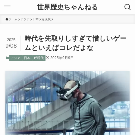
世界歴史ちゃんねる
ホーム
アジア
日本
近現代
時代を先取りしすぎて惜しいゲー
2025
9/08
ムといえばコレだよな
2025年9月9日
アジア
日本
近現代