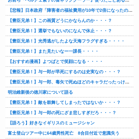
お前ら『ペルチェ素子の首ネッククーラー』使ったことあるか？
【悲報】日本政府「障害者の福祉費用が10年で2倍になったので抑制します」
【豊臣兄弟！】この画質どうにかならんのか・・・？
【豊臣兄弟！】選挙でもないのになんで休止・・・？
【豊臣兄弟！】光秀逃がしたよな天海フラグすぎる・・・・
【豊臣兄弟！】また見たいなー一課長・・・・
【おすすめ漫画】よつばとで笑顔になる・・・・
【豊臣兄弟！】与一郎が早死にするのは史実なの・・・？
【豊臣兄弟！】与一郎、毒矢で死ぬほどのキャラだったっけ・・・・
明治維新後の徳川家について語る
【豊臣兄弟！】敵を鼓舞してしまったではないか・・・？
【豊臣兄弟！】与一郎の死にざま悲しすぎだろ・・・？
【語ろう】好きなイギリスのミュージシャン
富士登山ツアー中に64歳男性死亡 8合目付近で意識失う