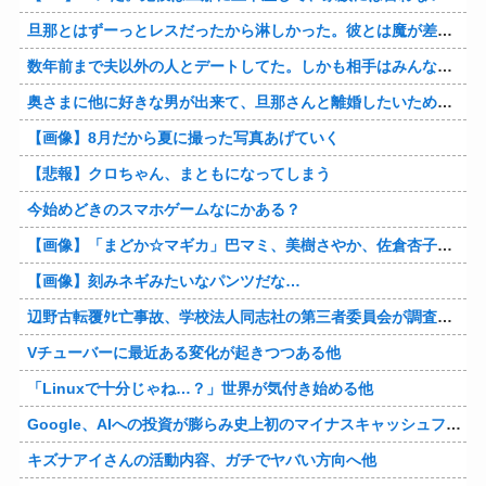
旦那とはずーっとレスだったから淋しかった。彼とは魔が差したというか恋に恋してしまって… 結婚してくれ！って言われたけど、それは彼が毎日色々したいだけ。やっと目が覚めた。
数年前まで夫以外の人とデートしてた。しかも相手はみんな夫の仕事関係の人。例えるなら夫はサッカーチームの管理栄養士、デート相手複数人は全員そのサッカーチーム選手みたいな。
奥さまに他に好きな男が出来て、旦那さんと離婚したいため旦那さんのＤＶをでっちあげて、まんまと周りを騙している話を聞いたのは、未来の鬼女たちだったｗ
【画像】8月だから夏に撮った写真あげていく
【悲報】クロちゃん、まともになってしまう
今始めどきのスマホゲームなにかある？
【画像】「まどか☆マギカ」巴マミ、美樹さやか、佐倉杏子エロすぎ放課後えんこーハメ撮りどぴゅどぴゅエチエチが最高すぎる❣
【画像】刻みネギみたいなパンツだな…
辺野古転覆ﾀﾋ亡事故、学校法人同志社の第三者委員会が調査報告書を公表 … 安全配慮義務違反や安全管理に関する検証を妨げた組織風土の存在を指摘
Vチューバーに最近ある変化が起きつつある他
「Linuxで十分じゃね…？」世界が気付き始める他
Google、AIへの投資が膨らみ史上初のマイナスキャッシュフローに陥る他
キズナアイさんの活動内容、ガチでヤバい方向へ他