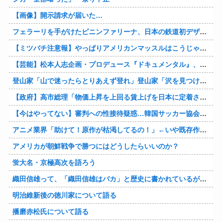
【画像】開示請求が届いた…
フェラーリを手がけたピニンファリーナ、日本の鉄道初デザイン。南海電鉄が新たな空港特急をなにわ筋線へ導入
【ミツバチ注意報】やっぱりアメリカンマッスルはこうじゃないとな・・・。ダッジが「直6ツインターボ、600馬力」の新型「チャージャー ”スーパービー”」を発表
【芸能】松本人志企画・プロデュース『ドキュメンタル』、アメリカで初の制作が決定
登山家「山で迷ったらとりあえず登れ」登山家「沢を見つけて下山しろ」←これ結局どっちが正解なの？
【政府】高市総理「物価上昇を上回る賃上げを日本に定着させる」 国家公務員月給3.51％増へ 人事院の勧告を受け
【今はやってない】審判への性接待疑惑…韓国サッカー協会が声明「現在は一切発生していない」
アニメ業界「助けて！原作が枯渇してるの！」←いや既存作品の2期やったら良いよね？
アメリカが朝鮮戦争で勝つにはどうしたらいいのか？
蛍大名・京極高次を語ろう
織田信雄って、「織田信雄はバカ」と歴史に書かれているが今まで家が残っているんでバカではないよな？
明治維新後の徳川家について語る
播磨赤松氏について語る