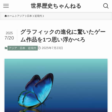
世界歴史ちゃんねる
ホーム
アジア
日本
近現代
グラフィックの進化に驚いたゲー
2025
7/20
ム作品を1つ思い浮かべろ
2025年7月23日
アジア
日本
近現代