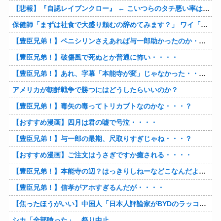
【悲報】『自認レイブンクロー』 ← こいつらのタチ悪い率は異常
保健師「まずは社食で大盛り頼むの辞めてみます？」 ワイ「…食っちゃいけないものを売ってるのか？」
【豊臣兄弟！】ペニシリンさえあれば与一郎助かったのか・・・？
【豊臣兄弟！】破傷風で死ぬとか普通に怖い・・・・
【豊臣兄弟！】あれ、字幕「本能寺が変」じゃなかった・・・？
アメリカが朝鮮戦争で勝つにはどうしたらいいのか？
【豊臣兄弟！】毒矢の毒ってトリカブトなのかな・・・？
【おすすめ漫画】四月は君の嘘で号泣・・・・
【豊臣兄弟！】与一郎の最期、尺取りすぎじゃね・・・？
【おすすめ漫画】ご注文はうさぎですか癒される・・・・
【豊臣兄弟！】本能寺の辺？はっきりしねーなどこなんだよ・・・・
【豊臣兄弟！】信孝がアホすぎるんだが・・・・
【焦ったほうがいい】中国人「日本人評論家がBYDのラッコの装備を褒めてるけど中国では基本的な装備やぞ…？」
シカ「全部喰った」 祭り中止