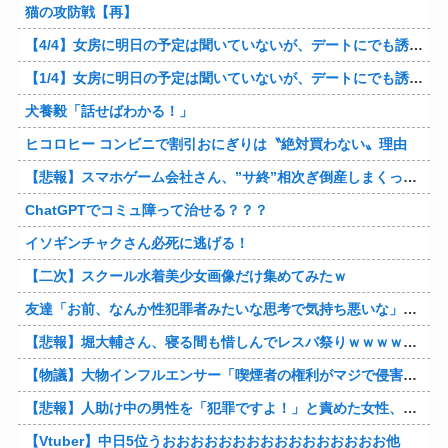
猫の攻防戦【再】
【4/4】女房に明日の予定は聞いていないが、デートにでも誘ってみる。多分断られるはずだ。間男と会うからね。はいはいどうぞ思う存分お楽しみください。そのうち地獄に落してやるわ！
【1/4】女房に明日の予定は聞いていないが、デートにでも誘ってみる。多分断られるはずだ。間男と会うからね。はいはいどうぞ思う存分お楽しみください。そのうち地獄に落してやるわ！
犬養毅「話せばわかる！」
ヒコロヒー コンビニで割引おにぎりは〝絶対買わない〟理由
【悲報】スマホゲーム会社さん、”サ終”相次ぎ倒産しまくってる模様
ChatGPTでコミュ障って治せる？？？
イソギンチャクさん必死に逃げる！
【二次】スクール水着美少女画像だけ集めてみたｗ
友達「お前、なんか性犯罪者みたいな思考で気持ち悪いな」言われたわ
【悲報】堀大輔さん、寝る間も惜しんでレスバ祭りｗｗｗｗｗｗｗｗｗｗｗｗｗｗｗｗｗｗｗｗｗｗｗｗ他
【物議】大物インフルエンサー「喫煙者の権利がマジで侵害されてる。いくら税金払ってるんだ」他
【悲報】人助け中の男性を「犯罪ですよ！」と責めた女性、警察が来た瞬間逃げる他
【Vtuber】中日5位うおおおおおおおおおおおおおおおお他