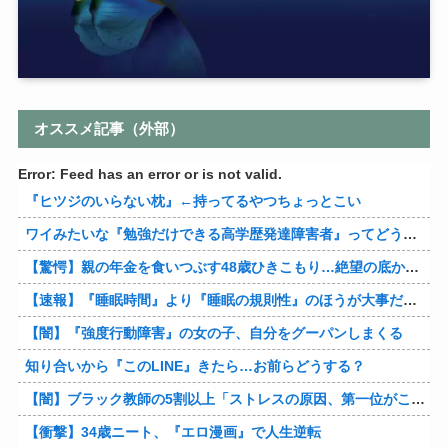
オススメ記事（外部）
Error: Feed has an error or is not valid.
『ヒツジのいらない枕』←持ってるやつちょっとこい
ワイみたいな『勉強だけできる高学歴発達障害者』ってどう生きたらいいんや？
【驚愕】親の年金を食いつぶす48歳ひきこもり…絶望の底から家族を救ったのは『障害基礎年金』だった
【速報】『睡眠時間』より『睡眠の規則性』のほうが大事だと判明
【闇】『強度行動障害』の女の子、自分をグーパンしまくる
知り合いから『このLINE』きたら…お前らどうする？
【闇】ブラック教師の5割以上「ストレスの原因、第一位がこれ」
【衝撃】34歳ニート、『エロ漫画』で人生逆転