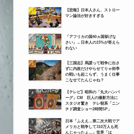
【悲報】日本人さん、ストロー
マン論法が好きすぎる
「アフリカの国40ヵ国挙げな
さい」←日本人の15%が答えら
れない
【三国志】馬謖って戦争に出さ
ずに内政だけやらせてりゃ街亭
の戦いも起こらず、うまく仕事
こなせてたんじゃね？
【テレビ】昭和の「丸大ハンバ
ーグ」CM 巨人の撮影方法に
スタジオ驚き テレ朝系「ニン
チド調査ショー2時間SP」
日本「ふええ…第二次大戦でア
メリカと戦争して310万人も死
んじゃったょ…」世界「は