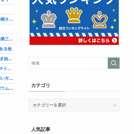
？
【画像】「まどか☆マギカ」巴マミ、美樹さやか、佐倉杏子エロすぎ放課後えんこーハメ撮りどぴゅどぴゅエチエチが最高すぎる❣
…
辺野古転覆ﾀﾋ亡事故、学校法人同志社の第三者委員会が調査報告書を公表 … 安全配慮義務違反や安全管理に関する検証を妨げた組織風土の存在を指摘
ある他
「Linuxで十分じゃね…？」世界が気付き始める他
Google、AIへの投資が膨らみ史上初のマイナスキャッシュフローに陥る他
キズナアイさんの活動内容、ガチでヤバい方向へ他
カテゴリ
【速報】ジャンポケ斉藤の被害女性「バウムクーヘン売ったりTikTokライブしててムカついたから示談しなかった」他
カ
テ
ゴ
リ
人気記事