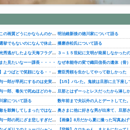
【豊臣兄弟！】この画質どうにかならんのか・・・？
明治維新後の徳川家について語る
【豊臣兄弟！】選挙でもないのになんで休止・・・？
播磨赤松氏について語る
【豊臣兄弟！】光秀逃がしたよな天海フラグすぎる・・・・
また見たいなー一課長・・・・
【おすすめ漫画】よつばとで笑顔になる・・・・
豊臣秀頼を生かしてやって欲しかった
【豊臣兄弟！】与一郎が早死にするのは史実なの・・・？
【豊臣兄弟！】与一郎、毒矢で死ぬほどのキャラだったっけ・・・・
川家について語る
【豊臣兄弟！】敵を鼓舞してしまったではないか・・・？
【豊臣兄弟！】与一郎の死にざま悲しすぎだろ・・・？
【画像】8月だから夏に撮った写真あげ
なイギリスのミュージシャン
【悲報】クロちゃん、まともになって