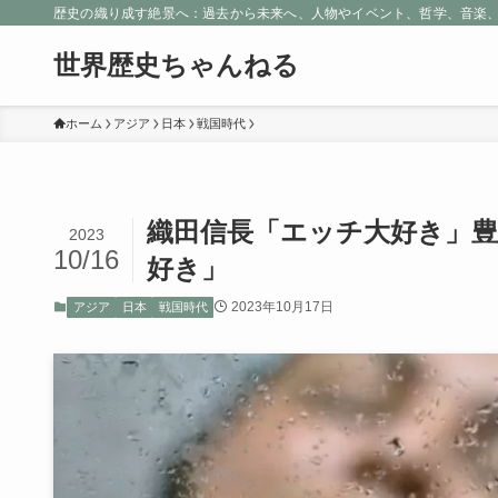
歴史の織り成す絶景へ：過去から未来へ、人物やイベント、哲学、音楽
世界歴史ちゃんねる
ホーム
アジア
日本
戦国時代
織田信長「エッチ大好き」
2023
10/16
好き」
2023年10月17日
アジア
日本
戦国時代