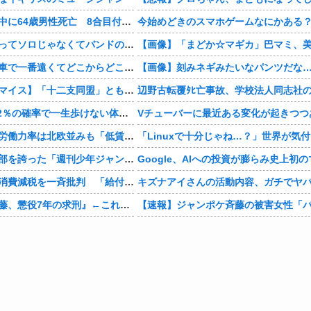
富士登山ツアー中に64歳男性死亡 8合目付近で意識失う
今始めどきのスマホゲームなにかある
ワイ「米津玄師ってソロじゃなくてバンドのボーカルならよかったよね」
お前ら自宅から車で一番遠くてどこからどこまで行ったことある？
【画像】刻みネギみたいなパンツだな
【仮面ライダーマイス】「十二支同盟」とも戦うらしいけど
骨延長手術「0.2％の確率で一生歩けない体になるけど足が10cm伸びます」←コスパ良すぎるだろ
Vチューバーに最近ある変化が起きつつ
【経済】女性の労働力率は北欧並みも「低賃金依存」の限界 団塊世代の完全引退で、企業が迫られる“最後の選択”
かつて６５０万部を誇った「週刊少年ジャンプ」、発行部数が初の100万部割れ
【政治】野党、消費減税を一斉批判 「給付優先」「財源示せ」
『ジャンポケ斉藤、懲役7年の求刑』←これｗｗｗｗｗｗｗｗｗｗｗｗｗｗｗｗｗｗ