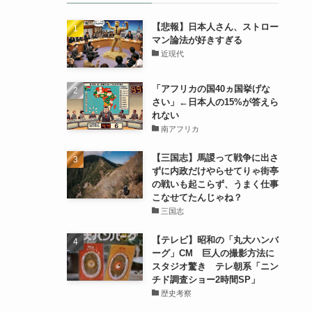
【悲報】日本人さん、ストロー
マン論法が好きすぎる
近現代
「アフリカの国40ヵ国挙げな
さい」←日本人の15%が答えら
れない
南アフリカ
【三国志】馬謖って戦争に出さ
ずに内政だけやらせてりゃ街亭
の戦いも起こらず、うまく仕事
こなせてたんじゃね？
三国志
【テレビ】昭和の「丸大ハンバ
ーグ」CM 巨人の撮影方法に
スタジオ驚き テレ朝系「ニン
チド調査ショー2時間SP」
歴史考察