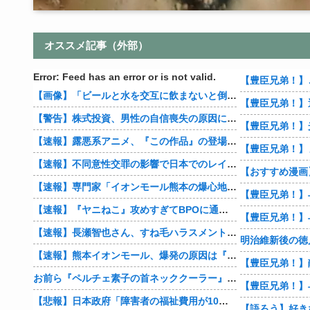
オススメ記事（外部）
Error: Feed has an error or is not valid.
【画像】「ビールと水を交互に飲まないと倒れるグラス」発売
【警告】株式投資、男性の自信喪失の原因に… 6割超が「人生の敗者」自認
【速報】露悪系アニメ、『この作品』の登場で最盛期を迎えてしまう…
【豊臣兄弟！】
【速報】不同意性交罪の影響で日本でのレイプ認知件数爆増
【速報】専門家「イオンモール熊本の爆心地に”こんなもの”があったんだけど…」
【速報】『ヤニねこ』攻めすぎてBPOに通報される
【速報】長瀬智也さん、すね毛ハラスメントを謝罪「不快な思いをさせて申し訳ありませんでした」
明治維新後の徳
【速報】熊本イオンモール、爆発の原因は『これ』の可能性
お前ら『ペルチェ素子の首ネッククーラー』使ったことあるか？
【悲報】日本政府「障害者の福祉費用が10年で2倍になったので抑制します」
【語ろう】好き