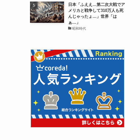
日本「ふええ…第二次大戦でア
メリカと戦争して310万人も死
んじゃったょ…」世界「は
ぁ…」
昭和時代