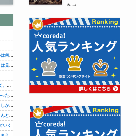
ぁ…」
３～１５世紀に文明が発展しなかったのは何故か？
なぜ本能寺の変で織田信長の遺体（骨）は見つからなかったのか
【1/5】バレた。鬼彼は旦那に土下座して、家族には言わないで下さいって…。いつの間にか子供も出来ていたようで私はドン引きでした。→お前の旦那はお前にドン引きだよｗ
旦那とはずーっとレスだったから淋しかった。彼とは魔が差したというか恋に恋してしまって… 結婚してくれ！って言われたけど、それは彼が毎日色々したいだけ。やっと目が覚めた。
数年前まで夫以外の人とデートしてた。しかも相手はみんな夫の仕事関係の人。例えるなら夫はサッカーチームの管理栄養士、デート相手複数人は全員そのサッカーチーム選手みたいな。
奥さまに他に好きな男が出来て、旦那さんと離婚したいため旦那さんのＤＶをでっちあげて、まんまと周りを騙している話を聞いたのは、未来の鬼女たちだったｗ
ていく
しまう