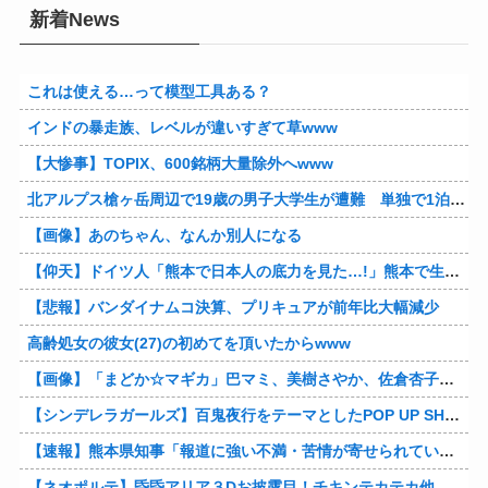
新着News
これは使える…って模型工具ある？
インドの暴走族、レベルが違いすぎて草www
【大惨事】TOPIX、600銘柄大量除外へwww
北アルプス槍ヶ岳周辺で19歳の男子大学生が遭難 単独で1泊2日の予定で入山も連絡取れず 警察が9日以降捜索予定
【画像】あのちゃん、なんか別人になる
【仰天】ドイツ人「熊本で日本人の底力を見た…!」熊本で生まれて初めて震度7の大地震を経験したドイツ人。直後、日本人たちの行動に衝撃を受けてしまう…
【悲報】バンダイナムコ決算、プリキュアが前年比大幅減少
高齢処女の彼女(27)の初めてを頂いたからwww
【画像】「まどか☆マギカ」巴マミ、美樹さやか、佐倉杏子エロすぎ放課後えんこーハメ撮りどぴゅどぴゅエチエチが最高すぎる❣
【シンデレラガールズ】百鬼夜行をテーマとしたPOP UP SHOPが東京・大阪にて開催
【速報】熊本県知事「報道に強い不満・苦情が寄せられている」→TBSの報道特集がまさにそれな件他
【ネオポルテ】昏昏アリア３Dお披露目！チキンテカテカ他