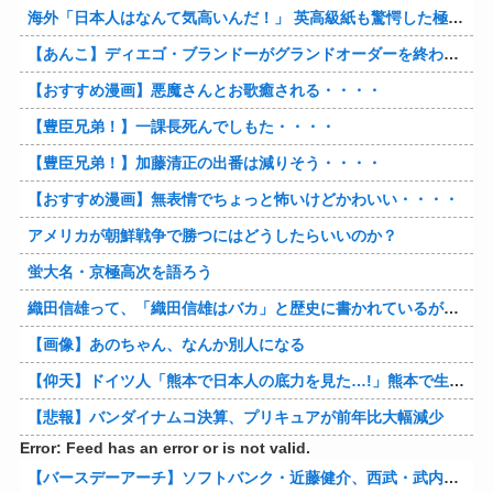
海外「日本人はなんて気高いんだ！」 英高級紙も驚愕した極限の中の日本人の姿に世界が衝撃
【あんこ】ディエゴ・ブランドーがグランドオーダーを終わらせるようです【FGO二部】 第１６６話
【おすすめ漫画】悪魔さんとお歌癒される・・・・
【豊臣兄弟！】一課長死んでしもた・・・・
【豊臣兄弟！】加藤清正の出番は減りそう・・・・
【おすすめ漫画】無表情でちょっと怖いけどかわいい・・・・
アメリカが朝鮮戦争で勝つにはどうしたらいいのか？
蛍大名・京極高次を語ろう
織田信雄って、「織田信雄はバカ」と歴史に書かれているが今まで家が残っているんでバカではないよな？
【画像】あのちゃん、なんか別人になる
【仰天】ドイツ人「熊本で日本人の底力を見た…!」熊本で生まれて初めて震度7の大地震を経験したドイツ人。直後、日本人たちの行動に衝撃を受けてしまう…
【悲報】バンダイナムコ決算、プリキュアが前年比大幅減少
Error: Feed has an error or is not valid.
【バースデーアーチ】ソフトバンク・近藤健介、西武・武内から第24号先制ソロホームラン！！！！！！！！！！！！！【西武対ソフトバンク20回戦】