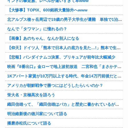
インドの暴走族、レベルが違いすぎて草www
【大惨事】TOPIX、600銘柄大量除外へwww
北アルプス槍ヶ岳周辺で19歳の男子大学生が遭難 単独で1泊2日の予定で入山も連絡取れず 警察が9日以降捜索予定
なんで「タワマン」に憧れるの？
【画像】あのちゃん、なんか別人になる
【仰天】ドイツ人「熊本で日本人の底力を見た…!」熊本で生まれて初めて震度7の大地震を経験したドイツ人。直後、日本人たちの行動に衝撃を受けてしまう…
【悲報】バンダイナムコ決算、プリキュアが前年比大幅減少
映画『8番出口』金ローで地上波初放送 二宮和也「まさかテレビにまで迷い込んでしまうとは」
1Kアパート家賃が10万円以上する時代、年金14万円前後だと賃貸の人は無理じゃね？
アメリカが朝鮮戦争で勝つにはどうしたらいいのか？
蛍大名・京極高次を語ろう
織田信雄って、「織田信雄はバカ」と歴史に書かれているが今まで家が残っているんでバカではないよな？
明治維新後の徳川家について語る
播磨赤松氏について語る