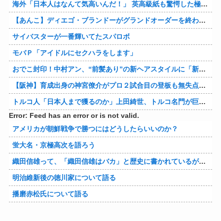
海外「日本人はなんて気高いんだ！」 英高級紙も驚愕した極限の中の日本人の姿に世界が衝撃
【あんこ】ディエゴ・ブランドーがグランドオーダーを終わらせるようです【FGO二部】 第１６６話
サイバスターが一番輝いてたスパロボ
モバＰ「アイドルにセクハラをします」
おでこ封印！中村アン、“前髪あり”の新ヘアスタイルに「新鮮でたまらん」の声【画像】
【阪神】育成出身の神宮僚介がプロ２試合目の登板も無失点 ボスラーを三振に ピンチで抑えた
トルコ人「日本人まで獲るのか」上田綺世、トルコ名門が巨額の正式オファー！現地サポが騒然！【海外の反応】
Error: Feed has an error or is not valid.
アメリカが朝鮮戦争で勝つにはどうしたらいいのか？
蛍大名・京極高次を語ろう
織田信雄って、「織田信雄はバカ」と歴史に書かれているが今まで家が残っているんでバカではないよな？
明治維新後の徳川家について語る
播磨赤松氏について語る