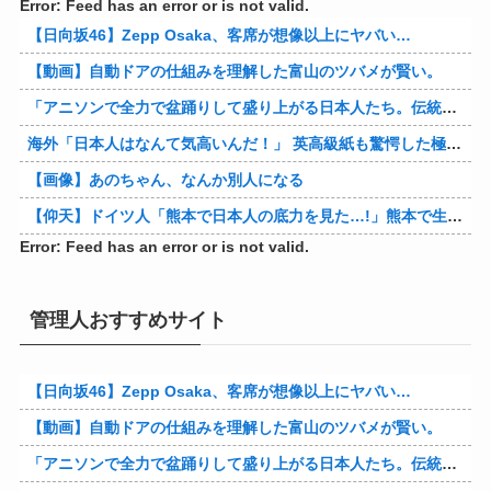
Error: Feed has an error or is not valid.
【日向坂46】Zepp Osaka、客席が想像以上にヤバい…
【動画】自動ドアの仕組みを理解した富山のツバメが賢い。
「アニソンで全力で盆踊りして盛り上がる日本人たち。伝統もオタクもこの熱量、素晴らしい」→女さんブチギレ「これを見て『日本の品格が落ちた』と思いま…
海外「日本人はなんて気高いんだ！」 英高級紙も驚愕した極限の中の日本人の姿に世界が衝撃
【画像】あのちゃん、なんか別人になる
【仰天】ドイツ人「熊本で日本人の底力を見た…!」熊本で生まれて初めて震度7の大地震を経験したドイツ人。直後、日本人たちの行動に衝撃を受けてしまう…
Error: Feed has an error or is not valid.
管理人おすすめサイト
【日向坂46】Zepp Osaka、客席が想像以上にヤバい…
【動画】自動ドアの仕組みを理解した富山のツバメが賢い。
「アニソンで全力で盆踊りして盛り上がる日本人たち。伝統もオタクもこの熱量、素晴らしい」→女さんブチギレ「これを見て『日本の品格が落ちた』と思いま…