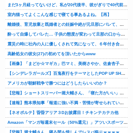
まだ3ヶ月経ってないけど、私が20代後半、彼がぎりで40代前半でＷ不倫中。計画している彼との二泊三日の旅行、早く行けるといいな♪
室内猫ってよくこんな感じで寝てる事あるよね。【再】
離婚後、育児放棄と既婚者との妊娠中絶が元旦那にバレて、養育費の支払いが止まった… 私が正社員で働くまで止めると言われてるけど、女として生きたいの。
酔って自爆してバレた… 子供の態度が変わって旦那の口から離婚って言葉が出て、急速に現実に引き戻されたっていうか、あー私本当にしちゃいけないことしてたんだなと思い知った。
震災の時に社内の人に優しくされて気になって、６年付き合った彼に別れを告げました。その時新たな好きな人に夢中で元彼はどうでもよく思えました。今ははっきり言って後悔してます…
高齢処女の彼女(27)の初めてを頂いたからwww
【画像】「まどか☆マギカ」巴マミ、美樹さやか、佐倉杏子エロすぎ放課後えんこーハメ撮りどぴゅどぴゅエチエチが最高すぎる❣
【シンデレラガールズ】百鬼夜行をテーマとしたPOP UP SHOPが東京・大阪にて開催
アメリカが朝鮮戦争で勝つにはどうしたらいいのか？
【悲報】ショートスリーパー堀大輔さん、「寝た方がいい」などと誹謗中傷され配信中に泣き出してしまう
【速報】熊本県知事「報道に強い不満・苦情が寄せられている」→TBSの報道特集がまさにそれな件他
【ネオポルテ】昏昏アリア３Dお披露目！チキンテカテカ他
Amazon「マンガ毎週末セール（50%還元）」アツいスポーツマンガ祭り最終日到来！！！他
【悲報】堀大輔さん、寝る間も惜しんでレスバ祭りｗｗｗｗｗｗｗｗｗｗｗｗｗｗｗｗｗｗｗｗｗｗｗｗ他