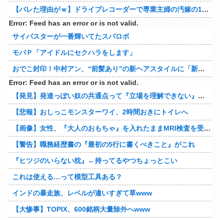
【バレた理由がｗ】ドライブレコーダーで専業主婦の汚嫁の10年越し不倫発覚！制裁の詳細がコレｗｗｗｗｗ 他
Error: Feed has an error or is not valid.
サイバスターが一番輝いてたスパロボ
モバＰ「アイドルにセクハラをします」
おでこ封印！中村アン、“前髪あり”の新ヘアスタイルに「新鮮でたまらん」の声【画像】
Error: Feed has an error or is not valid.
【発見】発達っぽい奴の共通点って『立場を理解できない』だよな
【悲報】おしっこモンスターワイ、2時間おきにトイレへ
【画像】女性、『大人のおもちゃ』を入れたままMRI検査を受けた結果 →
【警告】職務経歴書の『最初の5行に書くべきこと』がこれ
『ヒツジのいらない枕』←持ってるやつちょっとこい
これは使える…って模型工具ある？
インドの暴走族、レベルが違いすぎて草www
【大惨事】TOPIX、600銘柄大量除外へwww