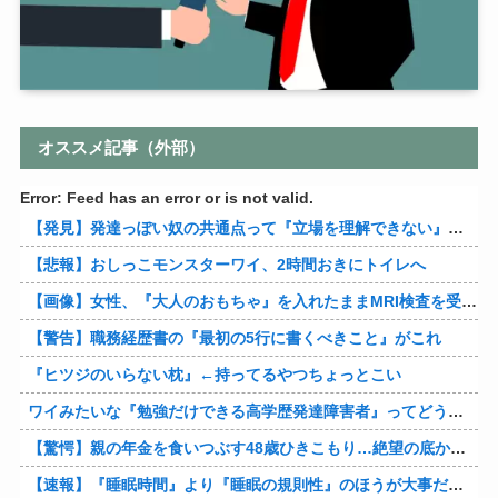
オススメ記事（外部）
Error: Feed has an error or is not valid.
【発見】発達っぽい奴の共通点って『立場を理解できない』だよな
【悲報】おしっこモンスターワイ、2時間おきにトイレへ
【画像】女性、『大人のおもちゃ』を入れたままMRI検査を受けた結果 →
【警告】職務経歴書の『最初の5行に書くべきこと』がこれ
『ヒツジのいらない枕』←持ってるやつちょっとこい
ワイみたいな『勉強だけできる高学歴発達障害者』ってどう生きたらいいんや？
【驚愕】親の年金を食いつぶす48歳ひきこもり…絶望の底から家族を救ったのは『障害基礎年金』だった
【速報】『睡眠時間』より『睡眠の規則性』のほうが大事だと判明