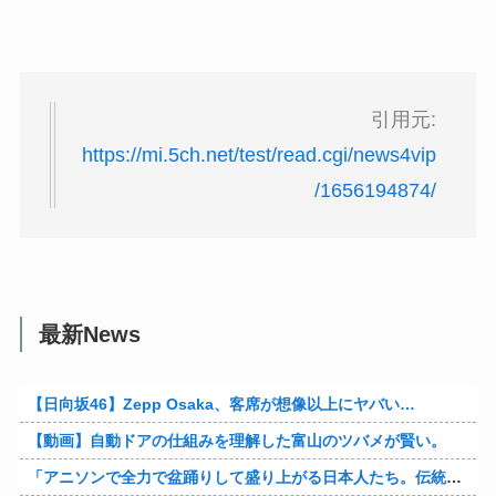
引用元:
https://mi.5ch.net/test/read.cgi/news4vip
/1656194874/
最新News
【日向坂46】Zepp Osaka、客席が想像以上にヤバい…
【動画】自動ドアの仕組みを理解した富山のツバメが賢い。
「アニソンで全力で盆踊りして盛り上がる日本人たち。伝統もオタクもこの熱量、素晴らしい」→女さんブチギレ「これを見て『日本の品格が落ちた』と思いま…