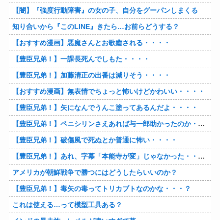
【闇】『強度行動障害』の女の子、自分をグーパンしまくる
知り合いから『このLINE』きたら…お前らどうする？
【おすすめ漫画】悪魔さんとお歌癒される・・・・
【豊臣兄弟！】一課長死んでしもた・・・・
【豊臣兄弟！】加藤清正の出番は減りそう・・・・
【おすすめ漫画】無表情でちょっと怖いけどかわいい・・・・
【豊臣兄弟！】矢になんでうんこ塗ってあるんだよ・・・・
【豊臣兄弟！】ペニシリンさえあれば与一郎助かったのか・・・？
【豊臣兄弟！】破傷風で死ぬとか普通に怖い・・・・
【豊臣兄弟！】あれ、字幕「本能寺が変」じゃなかった・・・？
アメリカが朝鮮戦争で勝つにはどうしたらいいのか？
【豊臣兄弟！】毒矢の毒ってトリカブトなのかな・・・？
これは使える…って模型工具ある？