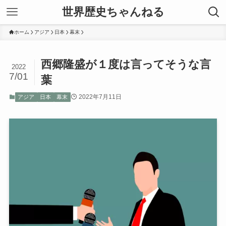
世界歴史ちゃんねる
ホーム
アジア
日本
幕末
西郷隆盛が１度は言ってそうな言
2022
7/01
葉
2022年7月11日
アジア
日本
幕末