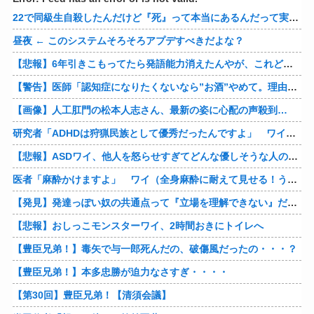
22で同級生自殺したんだけど『死』って本当にあるんだって実感して怖くなってきた
昼夜 ← このシステムそろそろアプデすべきだよな？
【悲報】6年引きこもってたら発語能力消えたんやが、これどうやって直せばええんや？
【警告】医師「認知症になりたくないなら”お酒”やめて。理由がこれ」
【画像】人工肛門の松本人志さん、最新の姿に心配の声殺到…
研究者「ADHDは狩猟民族として優秀だったんですよ」 ワイ「…おかしいですよね？」→
【悲報】ASDワイ、他人を怒らせすぎてどんな優しそうな人の怒り顔も余裕で想像できるようになってしまう
医者「麻酔かけますよ」 ワイ（全身麻酔に耐えて見せる！うおおおおおお！！！！）→
【発見】発達っぽい奴の共通点って『立場を理解できない』だよな
【悲報】おしっこモンスターワイ、2時間おきにトイレへ
【豊臣兄弟！】毒矢で与一郎死んだの、破傷風だったの・・・？
【豊臣兄弟！】本多忠勝が迫力なさすぎ・・・・
【第30回】豊臣兄弟！【清須会議】