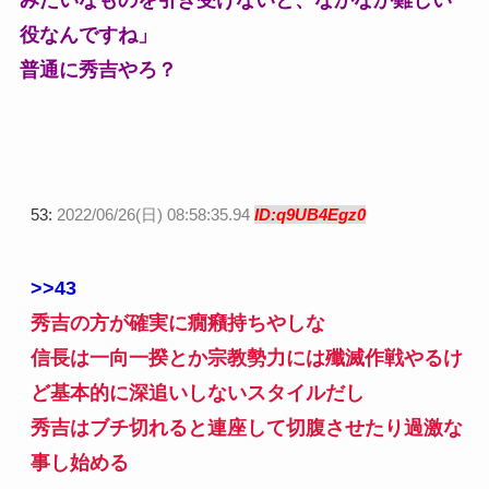
みたいなものを引き受けないと、なかなか難しい
役なんですね」
普通に秀吉やろ？
53:
2022/06/26(日) 08:58:35.94
ID:q9UB4Egz0
>>43
秀吉の方が確実に癇癪持ちやしな
信長は一向一揆とか宗教勢力には殲滅作戦やるけ
ど基本的に深追いしないスタイルだし
秀吉はブチ切れると連座して切腹させたり過激な
事し始める