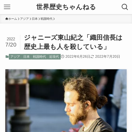
世界歴史ちゃんねる
ホーム
アジア
日本
戦国時代
ジャニーズ東山紀之「織田信長は
2022
7/20
歴史上最も人を殺している」
2022年6月26日
2022年7月20日
アジア
日本
戦国時代
近現代