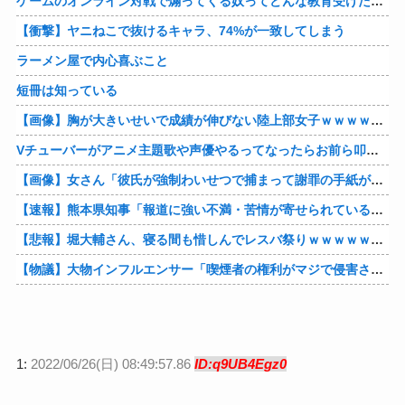
ゲームのオンライン対戦で煽ってくる奴ってどんな教育受けたんや
【衝撃】ヤニねこで抜けるキャラ、74%が一致してしまう
ラーメン屋で内心喜ぶこと
短冊は知っている
【画像】胸が大きいせいで成績が伸びない陸上部女子ｗｗｗｗｗｗｗｗｗｗｗｗ
Vチューバーがアニメ主題歌や声優やるってなったらお前ら叩くけどさ……他
【画像】女さん「彼氏が強制わいせつで捕まって謝罪の手紙が来た」ﾊﾟｼｬｯ他
【速報】熊本県知事「報道に強い不満・苦情が寄せられている」→TBSの報道特集がまさにそれな件他
【悲報】堀大輔さん、寝る間も惜しんでレスバ祭りｗｗｗｗｗｗｗｗｗｗｗｗｗｗｗｗｗｗｗｗｗｗｗｗ他
【物議】大物インフルエンサー「喫煙者の権利がマジで侵害されてる。いくら税金払ってるんだ」他
1:
2022/06/26(日) 08:49:57.86
ID:q9UB4Egz0