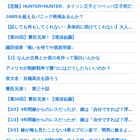
【悲報】HUNTER×HUNTER、タイソン王子とツベッバ王子死亡
JAWSを超えるパニック映画あるんか？
【話しても何もしてくれない・具体的に助けてくれない】大人に失望感 トー横に集まる若者
【第30回】豊臣兄弟！【清須会議】
織田信孝「報いを待てや筑前羽柴」
【J】なんか古典とか昔の名作って面白いんかな
アメリカが朝鮮戦争で勝つにはどうしたらいいのか？
蛍大名・京極高次を語ろう
豊臣兄弟！ 第三十話
【第30回】豊臣兄弟！【清須会議】
【3/3】4年間嫁からのレスだったが、嫁は「自分ですれば？浮気したら慰謝料貰うから！」と。でも急に子供が欲しいと迫ってきたと思ったら妊娠してたｗ 俺の方が慰謝料貰えそうだな♪
【1/3】4年間嫁からのレスだったが、嫁は「自分ですれば？浮気したら慰謝料貰うから！」と。でも急に子供が欲しいと迫ってきたと思ったら妊娠してたｗ 俺の方が慰謝料貰えそうだな♪
【3/3】嫁が俺も見たことないﾈ果エプロン姿で、間男に飯をよそってるところに遭遇！当然別れたが、家に戻るとせせこと元嫁掃除してたｗ「裸エプロンで掃除しろよ」と言ってやったわｗ