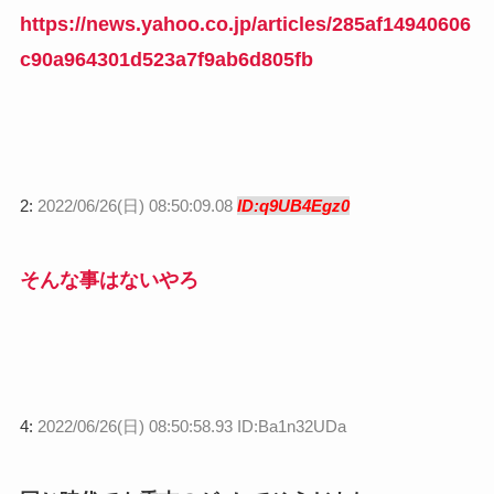
https://news.yahoo.co.jp/articles/285af14940606
c90a964301d523a7f9ab6d805fb
2:
2022/06/26(日) 08:50:09.08
ID:q9UB4Egz0
そんな事はないやろ
4:
2022/06/26(日) 08:50:58.93 ID:Ba1n32UDa