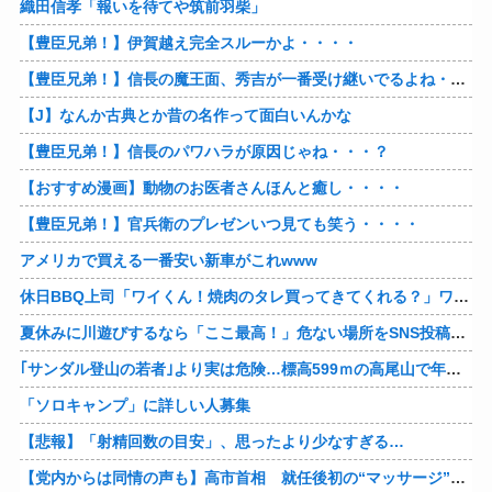
織田信孝「報いを待てや筑前羽柴」
【豊臣兄弟！】伊賀越え完全スルーかよ・・・・
【豊臣兄弟！】信長の魔王面、秀吉が一番受け継いでるよね・・・？
【J】なんか古典とか昔の名作って面白いんかな
【豊臣兄弟！】信長のパワハラが原因じゃね・・・？
【おすすめ漫画】動物のお医者さんほんと癒し・・・・
【豊臣兄弟！】官兵衛のプレゼンいつ見ても笑う・・・・
アメリカで買える一番安い新車がこれwww
休日BBQ上司「ワイくん！焼肉のタレ買ってきてくれる？」ワイ「！！？」
夏休みに川遊びするなら「ここ最高！」危ない場所をSNS投稿、水難事故が起きたら法的責任を問われる？ 福岡県八女市の星野川
｢サンダル登山の若者｣より実は危険…標高599ｍの高尾山で年間100件超の遭難事故を起こしている張本人「中高年の転倒事故」
「ソロキャンプ」に詳しい人募集
【悲報】「射精回数の目安」、思ったより少なすぎる…
【党内からは同情の声も】高市首相 就任後初の“マッサージ”報道に「疲れてるアピ？」とSNSでは一部から冷ややかな声…被災地視察“PV動画”から続く不信