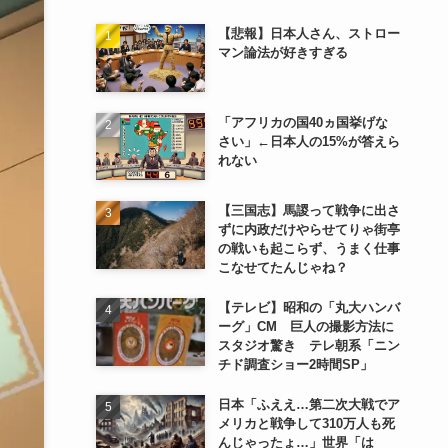
【悲報】日本人さん、ストロー
マン論法が好きすぎる
「アフリカの国40ヵ国挙げな
さい」←日本人の15%が答えら
れない
【三国志】馬謖って戦争に出さ
ずに内政だけやらせてりゃ街亭
の戦いも起こらず、うまく仕事
こなせてたんじゃね？
【テレビ】昭和の「丸大ハンバ
ーグ」CM 巨人の撮影方法に
スタジオ驚き テレ朝系「ニン
チド調査ショー2時間SP」
日本「ふええ…第二次大戦でア
メリカと戦争して310万人も死
んじゃったょ…」世界「は