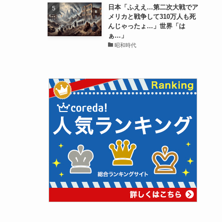
日本「ふええ…第二次大戦でア
メリカと戦争して310万人も死
んじゃったょ…」世界「は
ぁ…」
昭和時代