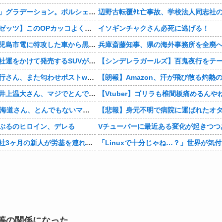
まさかの「上下」グラデーション。ポルシェが豪州75周年を祝う特別モデル「911 Turbo S Land Down Under」を発表、1951年の「見果てぬ夢」が内外装に再現
【仮面ライダーゼッツ】このOPカッコよくない？本編の展開ちゃんと反映してて完成度高いし
イソギンチャクさん必死に逃げる！
【動画あり】鹿児島市電に特攻した車から黒服3人組が車を乗り捨てて逃走
【画像】日産が社運をかけて発売するSUVがこちらです‥‥
【悲報】有吉弘行さん、また匂わせポストwwwwwwwwwwwwwwww
【衝撃】巨人・井上温大さん、マジでとんでもない事態にwww
【Vtuber】ゴリラも椎間板痛めるんや
【画像】NHK北海道さん、とんでもないマシュマロ女子をキャスターに起用してしまうwwwwwwww
ぶるのヒロイン、デレる
Vチューバーに最近ある変化が起きつつ
【マジかよ】入社3ヶ月の新人が労基を連れて来て「90連勤させられました」「労働基準法違反です」→俺「彼は30連休中ですが?」
等の関係になった