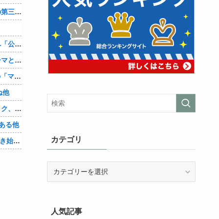
辺野古転覆ﾀﾋ亡事故、学校法人同志社の第三者委員会が調査報告書を公表 … 安全配慮義務違反や安全管理に関する検証を妨げた組織風土の存在を指摘
兵庫斎藤知事、県の海外事務所を全廃へ「公務員が海外で遊ぶためにあるだけ」
【シンデレラガールズ】百鬼夜行をテーマとしたPOP UP SHOPが東京・大阪にて開催
【朗報】Amazon、汗が飛び散る灼熱の「マンガ毎週末セール（50%還元）」を開催！他
ね他
【悲報】身元不明で病院に運ばれたオタク、待ち受けから「ラブライブ」と呼ばれるｗｗｗｗ他
ある他
カテゴリ
「Linuxで十分じゃね…？」世界が気付き始める他
カ
テ
ゴ
リ
人気記事