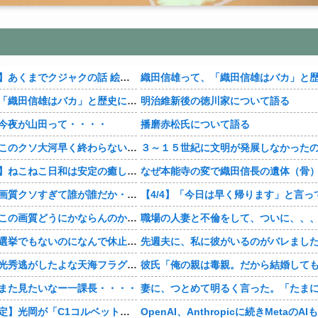
【おすすめ漫画】あくまでクジャクの話 絵が綺麗・・・・
織田信雄って、「織田信雄はバカ」と歴史に書かれているが今まで家が残っているんでバカではないよな？
明治維新後の徳川家について語る
今夜が山田って・・・・
播磨赤松氏について語る
【豊臣兄弟！】このクソ大河早く終わらないかな・・・？
【おすすめ漫画】ねこねこ日和は安定の癒し・・・・
【豊臣兄弟！】画質クソすぎて誰が誰だか・・・？
【豊臣兄弟！】この画質どうにかならんのか・・・？
職場の人妻と不倫をして、ついに、、
【豊臣兄弟！】選挙でもないのになんで休止・・・？
【豊臣兄弟！】光秀逃がしたよな天海フラグすぎる・・・・
また見たいなー一課長・・・・
【神デザイン確定】光岡が「C1コルベット風」新型オープンカーの最新ティーザー画像を公開、マツダ・ロードスターの信頼性にレトロな外観がドッキング