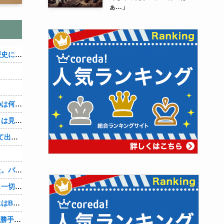
ぁ…」
織田信雄って、「織田信雄はバカ」と歴史に書かれているが今まで家が残っているんでバカではないよな？
３～１５世紀に文明が発展しなかったのは何故か？
なぜ本能寺の変で織田信長の遺体（骨）は見つからなかったのか
【4/4】「今日は早く帰ります」と言って出て行く妻が、何ヶ月ぶりだろう、見送る私に振り返って手を振っている。罪のなせる気持ちの表れなのか。今日の午後調査員から連絡が入る…
、
先週夫に、私に彼がいるのがバレました。バレ覚悟での朝帰りでしたが・・・ 私は意志を持って彼に抱かれました。その時にはもう結婚生活を終わりにする覚悟が出来ていました。
彼氏「俺の親は毒親。だから結婚しても一切関わらなくていい」私「うん」彼氏「そのかわり俺もお前の親と一切関わらない。結婚の挨拶にも行かない」私「えっ」
妻に、つとめて明るく言った。「たまにはB（俺の親友）も呼んで家で鍋でもしようか。」妻は箸を持つ手をブルブル震わせながら「何でBさんなの？」と。お前の浮気相手だからだよ！！
OpenAI、Anthropicに続きMetaのAIも勝手に他社攻撃 嘘ξけど何これ流行ってんの？