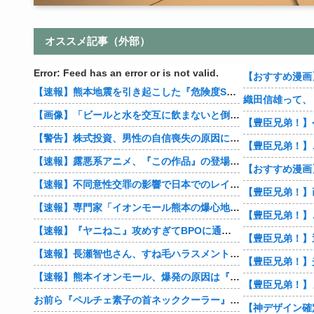
オススメ記事（外部）
Error: Feed has an error or is not valid.
【速報】熊本地震を引き起こした『危険度Sランク断層』日本のド真ん中に10カ所もあると判明
【画像】「ビールと水を交互に飲まないと倒れるグラス」発売
【豊臣兄弟！】
【警告】株式投資、男性の自信喪失の原因に… 6割超が「人生の敗者」自認
【速報】露悪系アニメ、『この作品』の登場で最盛期を迎えてしまう…
【速報】不同意性交罪の影響で日本でのレイプ認知件数爆増
【速報】専門家「イオンモール熊本の爆心地に”こんなもの”があったんだけど…」
【速報】『ヤニねこ』攻めすぎてBPOに通報される
【速報】長瀬智也さん、すね毛ハラスメントを謝罪「不快な思いをさせて申し訳ありませんでした」
【速報】熊本イオンモール、爆発の原因は『これ』の可能性
【豊臣兄弟！】
お前ら『ペルチェ素子の首ネッククーラー』使ったことあるか？