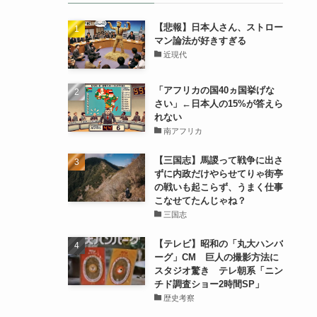
【悲報】日本人さん、ストロー
マン論法が好きすぎる
近現代
「アフリカの国40ヵ国挙げな
さい」←日本人の15%が答えら
れない
南アフリカ
【三国志】馬謖って戦争に出さ
ずに内政だけやらせてりゃ街亭
の戦いも起こらず、うまく仕事
こなせてたんじゃね？
三国志
【テレビ】昭和の「丸大ハンバ
ーグ」CM 巨人の撮影方法に
スタジオ驚き テレ朝系「ニン
チド調査ショー2時間SP」
歴史考察