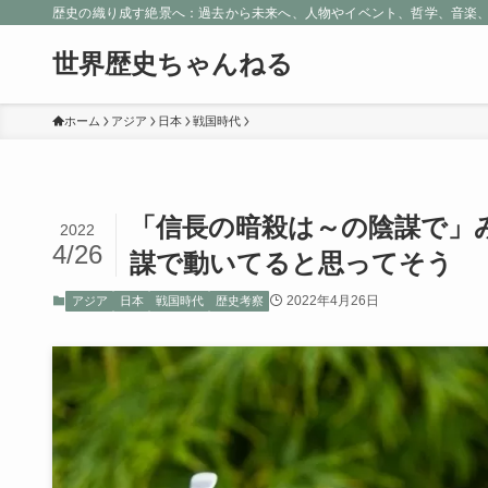
歴史の織り成す絶景へ：過去から未来へ、人物やイベント、哲学、音楽
世界歴史ちゃんねる
ホーム
アジア
日本
戦国時代
「信長の暗殺は～の陰謀で」
2022
4/26
謀で動いてると思ってそう
2022年4月26日
アジア
日本
戦国時代
歴史考察