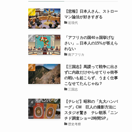
【悲報】日本人さん、ストロー
マン論法が好きすぎる
近現代
「アフリカの国40ヵ国挙げな
さい」←日本人の15%が答えら
れない
南アフリカ
【三国志】馬謖って戦争に出さ
ずに内政だけやらせてりゃ街亭
の戦いも起こらず、うまく仕事
こなせてたんじゃね？
三国志
【テレビ】昭和の「丸大ハンバ
ーグ」CM 巨人の撮影方法に
スタジオ驚き テレ朝系「ニン
チド調査ショー2時間SP」
歴史考察