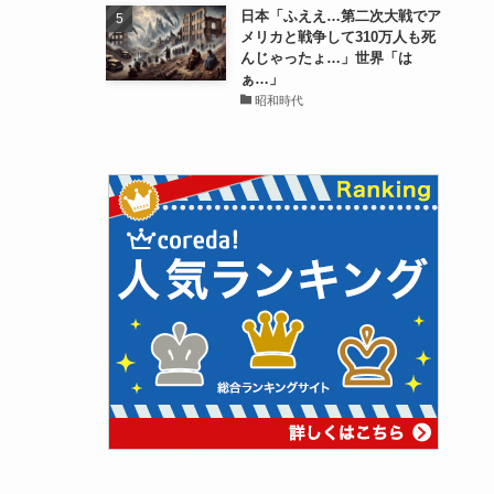
日本「ふええ…第二次大戦でア
メリカと戦争して310万人も死
んじゃったょ…」世界「は
ぁ…」
昭和時代