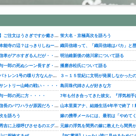
【おすすめ漫画】ご注文はうさぎですか癒される・・・・
蛍大名・京極高次を語ろう
【豊臣兄弟！】本能寺の辺？はっきりしねーなどこなんだよ・・・・
【豊臣兄弟！】信孝がアホすぎるんだが・・・・
明治維新後の徳川家について語る
【豊臣兄弟！】与一郎の死ぬシーン長すぎ・・・・
播磨赤松氏について語る
【豊臣兄弟！】パトレン1号の喋り方なんかクセになる・・・・
サントリー山崎の戦い・・・・
島田珠代姉さんが好きな方
与一郎の死に方・・・・
【豊臣兄弟！】信長のパワハラが原因だろ・・・？
次を語ろう
【豊臣兄弟！】秀吉に上様呼びさせるのエグいな・・・・
山に探検するぜ