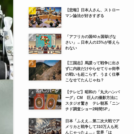
【悲報】日本人さん、ストロー
マン論法が好きすぎる
「アフリカの国40ヵ国挙げな
さい」←日本人の15%が答えら
れない
【三国志】馬謖って戦争に出さ
ずに内政だけやらせてりゃ街亭
の戦いも起こらず、うまく仕事
こなせてたんじゃね？
【テレビ】昭和の「丸大ハンバ
ーグ」CM 巨人の撮影方法に
スタジオ驚き テレ朝系「ニン
チド調査ショー2時間SP」
日本「ふええ…第二次大戦でア
メリカと戦争して310万人も死
んじゃったょ…」世界「は