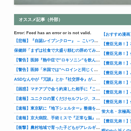
オススメ記事（外部）
Error: Feed has an error or is not valid.
【悲報】『自認レイブンクロー』 ← こいつらのタチ悪い率は異常
保健師「まずは社食で大盛り頼むの辞めてみます？」 ワイ「…食っちゃいけないものを売ってるのか？」
【警告】医師『熱中症で”ロキソニン”を飲んではいけない理由がこれ』
【警告】医師「米国では”ヘロインと同じくらいヤバい薬”が日本では平気で処方されてる」
ASDなんやが『冗談』とか『社交辞令』がマジでわからなくて怖い
【豊臣兄弟！】
【困惑】マチアプで会う約束した相手に『この返信』送ったらブロックされたんやが…
【豊臣兄弟！】
【速報】ユニクロの置くだけセルフレジ、スーパーにも導入へ
【速報】東京駅に『地下シェルター』整備を正式表明
蛍大名・京極高
【速報】京大病院、手術ミスで『正常な脳』を摘出 → 患者は自発呼吸不可能な植物状態に
【衝撃】農村地域で育った子どもがアレルギーやぜん息になりにくい『農場効果』を引き起こす細菌が判明
暇やから近くの