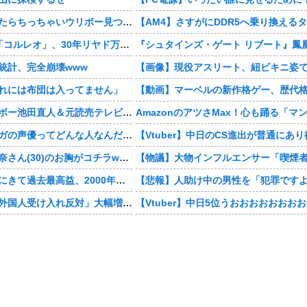
この前森に行ったらちっちゃいウリボー見つけた
4本脚の乗り物「コルレオ」、30年リヤド万博で披露へ 川崎重工が35年発売目指す
統計、完全崩壊www
れには布団は入ってません」
【芸能】レインボー池田直人＆元読売テレビ・佐藤佳奈アナが結婚
男の子「モモンガの声優ってどんな人なんだろ」→ググる
【画像】村重杏奈さん(30)のお胸がコチラwwwwwwwwwwww
デジモンがここにきて過去最高益、2000年のアニメ放送当時を上回る
【東大調査】「外国人受け入れ反対」大幅増 若い世代で多く