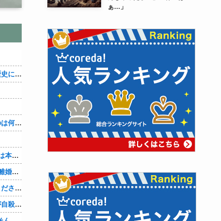
ぁ…」
織田信雄って、「織田信雄はバカ」と歴史に書かれているが今まで家が残っているんでバカではないよな？
３～１５世紀に文明が発展しなかったのは何故か？
7年も付き合ってきた彼女。『浮気相手は本気で好き、でも今の生活は壊したくない。あなたは家族で、浮気相手は恋人。それじゃ駄目なの？』人の心なんて持ってなかったｗ
山本里菜アナ、結婚生活4年半で終了！離婚コメントには疑問の声
嫁の携帯メールには、最初は「やめてください。警察に相談します」とかだったけど、最近は「昨日もすごかった。間君のが中でビクピｋ（ｒｙ」とｗ しかも羽目鳥も満載だった！
元嫁の浮気を間男の嫁に教えたら間男が自殺して、間男嫁から感謝されつつ元嫁に『いつ死ぬの？』と笑顔で言われた衝撃
【PC電源】いったい誰に見せるためにそんな所にLCD付けるのかな