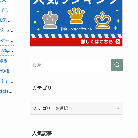
【AM4】さすがにDDR5へ乗り換えるタイミング逃し感が半端ない
『シュタインズ・ゲート リブート』鳳凰院凶真が存在しないγ（ガンマ）世界線が追加される
【画像】現役アスリート、紐ビキニ姿でえっちな肉体ボロンwww
【動画】マーベルの新作格ゲー、歴代格ゲーのパロディが多すぎて話題にwwwwwww
AmazonのアツさMax！心も踊る「マンガ毎週末セール（50%還元）」2日目襲来！他
【Vtuber】中日のCS進出が普通にあり得るセリーグ他
【物議】大物インフルエンサー「喫煙者の権利がマジで侵害されてる。いくら税金払ってるんだ」他
【悲報】人助け中の男性を「犯罪ですよ！」と責めた女性、警察が来た瞬間逃げる他
カテゴリ
【Vtuber】中日5位うおおおおおおおおおおおおおおおお他
カ
テ
ゴ
リ
人気記事