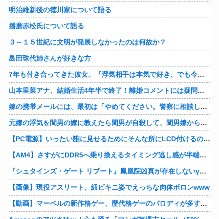
明治維新後の徳川家について語る
播磨赤松氏について語る
３～１５世紀に文明が発展しなかったのは何故か？
島田珠代姉さんが好きな方
7年も付き合ってきた彼女。『浮気相手は本気で好き、でも今の生活は壊したくない。あなたは家族で、浮気相手は恋人。それじゃ駄目なの？』人の心なんて持ってなかったｗ
山本里菜アナ、結婚生活4年半で終了！離婚コメントには疑問の声
嫁の携帯メールには、最初は「やめてください。警察に相談します」とかだったけど、最近は「昨日もすごかった。間君のが中でビクピｋ（ｒｙ」とｗ しかも羽目鳥も満載だった！
元嫁の浮気を間男の嫁に教えたら間男が自殺して、間男嫁から感謝されつつ元嫁に『いつ死ぬの？』と笑顔で言われた衝撃
【PC電源】いったい誰に見せるためにそんな所にLCD付けるのかな
【AM4】さすがにDDR5へ乗り換えるタイミング逃し感が半端ない
『シュタインズ・ゲート リブート』鳳凰院凶真が存在しないγ（ガンマ）世界線が追加される
【画像】現役アスリート、紐ビキニ姿でえっちな肉体ボロンwww
【動画】マーベルの新作格ゲー、歴代格ゲーのパロディが多すぎて話題にwwwwwww