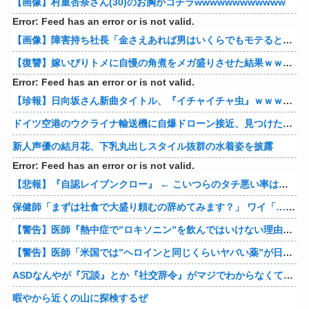
【画像】村重杏奈さん(30)のお胸がコチラwwwwwwwwwwww
Error: Feed has an error or is not valid.
【画像】障害持ち社長「金さえあれば男はいくらでもモテるという事を証明してる」
【復讐】嫁いびりトメに自慢の角煮をメガ盛りさせた結果ｗｗｗｗ 他
Error: Feed has an error or is not valid.
【珍報】日向坂さん新曲タイトル、『イチャイチャ虫』ｗｗｗ★2
ドイツ空港のウクライナ輸送機に自爆ドローン接近、見つけた空港職員が蹴り落とす…高性能プラスチック爆弾搭載！
新人声優の結月花、下乳丸出しスタイル抜群の水着姿を披露
Error: Feed has an error or is not valid.
【悲報】『自認レイブンクロー』 ← こいつらのタチ悪い率は異常
保健師「まずは社食で大盛り頼むの辞めてみます？」 ワイ「…食っちゃいけないものを売ってるのか？」
【警告】医師『熱中症で”ロキソニン”を飲んではいけない理由がこれ』
【警告】医師「米国では”ヘロインと同じくらいヤバい薬”が日本では平気で処方されてる」
ASDなんやが『冗談』とか『社交辞令』がマジでわからなくて怖い
暇やから近くの山に探検するぜ