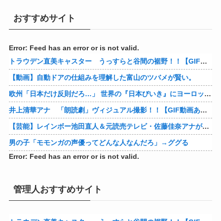
おすすめサイト
Error: Feed has an error or is not valid.
トラウデン直美キャスター うっすらと谷間の裾野！！【GIF動画あり】
【動画】自動ドアの仕組みを理解した富山のツバメが賢い。
欧州「日本だけ反則だろ…」 世界の『日本びいき』にヨーロッパ全土から不満の声
井上清華アナ 「朗読劇」ヴィジュアル撮影！！【GIF動画あり】
【芸能】レインボー池田直人＆元読売テレビ・佐藤佳奈アナが結婚
男の子「モモンガの声優ってどんな人なんだろ」→ググる
Error: Feed has an error or is not valid.
管理人おすすめサイト