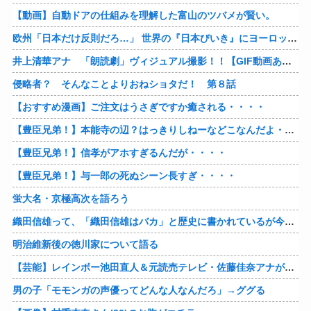
【動画】自動ドアの仕組みを理解した富山のツバメが賢い。
欧州「日本だけ反則だろ…」 世界の『日本びいき』にヨーロッパ全土から不満の声
井上清華アナ 「朗読劇」ヴィジュアル撮影！！【GIF動画あり】
侵略者？ そんなことよりおねショタだ！ 第８話
【おすすめ漫画】ご注文はうさぎですか癒される・・・・
【豊臣兄弟！】本能寺の辺？はっきりしねーなどこなんだよ・・・・
【豊臣兄弟！】信孝がアホすぎるんだが・・・・
【豊臣兄弟！】与一郎の死ぬシーン長すぎ・・・・
蛍大名・京極高次を語ろう
織田信雄って、「織田信雄はバカ」と歴史に書かれているが今まで家が残っているんでバカではないよな？
明治維新後の徳川家について語る
【芸能】レインボー池田直人＆元読売テレビ・佐藤佳奈アナが結婚
男の子「モモンガの声優ってどんな人なんだろ」→ググる