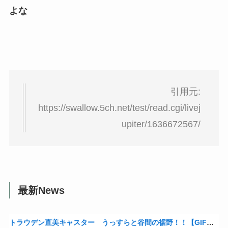
よな
引用元:
https://swallow.5ch.net/test/read.cgi/livej
upiter/1636672567/
最新News
トラウデン直美キャスター うっすらと谷間の裾野！！【GIF動画あり】