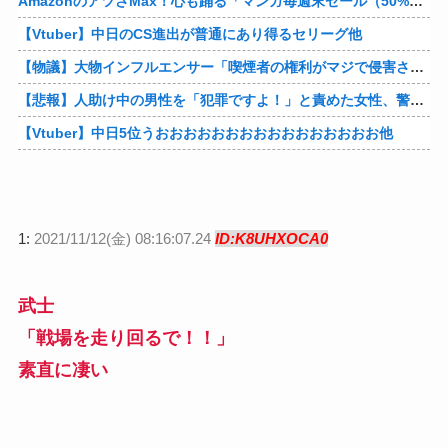
AmazonのアツさMax！心も踊る「マンガ毎週末セール（50%還元）」2日目襲来！他
【Vtuber】中日のCS進出が普通にあり得るセリーグ他
【物議】大物インフルエンサー「喫煙者の権利がマジで侵害されてる。いくら税金払ってるんだ」他
【悲報】人助け中の男性を「犯罪ですよ！」と責めた女性、警察が来た瞬間逃げる他
【Vtuber】中日5位うおおおおおおおおおおおおおおおお他
1:
2021/11/12(金) 08:16:07.24
ID:K8UHXOCA0
武士
「戦場を走り回るで！！」
素直に凄い