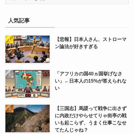
テ
ゴ
リ
人気記事
【悲報】日本人さん、ストローマ
ン論法が好きすぎる
「アフリカの国40ヵ国挙げなさ
い」←日本人の15%が答えられな
い
【三国志】馬謖って戦争に出さず
に内政だけやらせてりゃ街亭の戦
いも起こらず、うまく仕事こなせ
てたんじゃね？