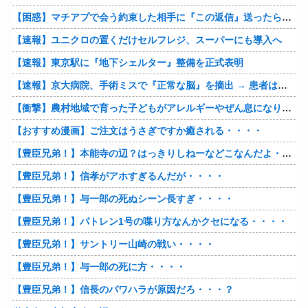
【困惑】マチアプで会う約束した相手に『この返信』送ったらブロックされたんやが…
【速報】ユニクロの置くだけセルフレジ、スーパーにも導入へ
【速報】東京駅に『地下シェルター』整備を正式表明
【速報】京大病院、手術ミスで『正常な脳』を摘出 → 患者は自発呼吸不可能な植物状態に
【衝撃】農村地域で育った子どもがアレルギーやぜん息になりにくい『農場効果』を引き起こす細菌が判明
【おすすめ漫画】ご注文はうさぎですか癒される・・・・
【豊臣兄弟！】本能寺の辺？はっきりしねーなどこなんだよ・・・・
【豊臣兄弟！】信孝がアホすぎるんだが・・・・
【豊臣兄弟！】与一郎の死ぬシーン長すぎ・・・・
【豊臣兄弟！】パトレン1号の喋り方なんかクセになる・・・・
【豊臣兄弟！】サントリー山崎の戦い・・・・
【豊臣兄弟！】与一郎の死に方・・・・
【豊臣兄弟！】信長のパワハラが原因だろ・・・？