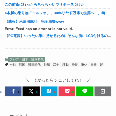
この前森に行ったらちっちゃいウリボー見つけた
4本脚の乗り物「コルレオ」、30年リヤド万博で披露へ 川崎重工が35年発売目指す
【悲報】米雇用統計、完全崩壊www
Error: Feed has an error or is not valid.
【PC電源】いったい誰に見せるためにそんな所にLCD付けるのかな
アジア
日本
戦国時代
合戦
戦国
戦国時代
戦場
武士
移動
身長
重い
重量
鎧
よかったらシェアしてね！