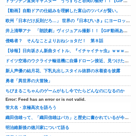
トラウデン直美キャスター うっすらと谷間の裾野！！【GIF動画あり】
【動画】自動ドアの仕組みを理解した富山のツバメが賢い。
欧州「日本だけ反則だろ…」 世界の『日本びいき』にヨーロッパ全土から不満の声
井上清華アナ 「朗読劇」ヴィジュアル撮影！！【GIF動画あり】
侵略者？ そんなことよりおねショタだ！ 第８話
【珍報】日向坂さん新曲タイトル、『イチャイチャ虫』ｗｗｗ★2
ドイツ空港のウクライナ輸送機に自爆ドローン接近、見つけた空港職員が蹴り落とす…高性能プラスチック爆弾搭載！
新人声優の結月花、下乳丸出しスタイル抜群の水着姿を披露
勇者「異世界の大冒険」
ちびまるこちゃんのゲームがもし今でたらどんなのになるのか
Error: Feed has an error or is not valid.
蛍大名・京極高次を語ろう
織田信雄って、「織田信雄はバカ」と歴史に書かれているが今まで家が残っているんでバカではないよな？
明治維新後の徳川家について語る