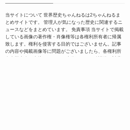
当サイトについて 世界歴史ちゃんねるは2ちゃんねるま
とめサイトです。 管理人が気になった歴史に関連するニ
ュースなどをまとめています。 免責事項 当サイトで掲載
している画像の著作権・肖像権等は各権利所有者に帰属
致します。権利を侵害する目的ではございません。記事
の内容や掲載画像等に問題がございましたら、各権利所
有者様本人が直接メールでご連絡下さい。確認後、対応
させて頂きます。
TOP
About
お問い合わせ
雑学
歴史考察
古代生物
古代文明・国家
美術・芸術史
アジア
ヨーロッパ
北アメリカ
南アメリカ
オセアニア
アフリカ
宇宙
考古学
宗教・神話
哲学
©
世界歴史ちゃんねる.