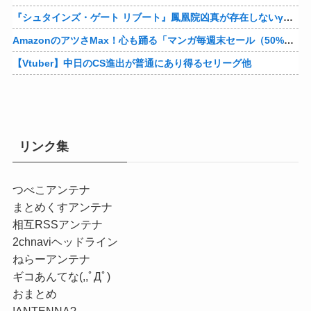
『シュタインズ・ゲート リブート』鳳凰院凶真が存在しないγ（ガンマ）世界線が追加される
AmazonのアツさMax！心も踊る「マンガ毎週末セール（50%還元）」2日目襲来！他
【Vtuber】中日のCS進出が普通にあり得るセリーグ他
リンク集
つべこアンテナ
まとめくすアンテナ
相互RSSアンテナ
2chnaviヘッドライン
ねらーアンテナ
ギコあんてな(,,ﾟДﾟ)
おまとめ
!ANTENNA?