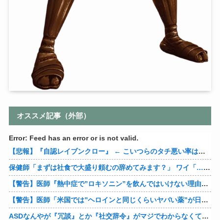
オススメ記事（外部）
Error: Feed has an error or is not valid.
【悲報】『自認レイブンクロー』 ← こいつらのタチ悪い率は異常
保健師「まずは社食で大盛り頼むの辞めてみます？」 ワイ「…食っちゃいけないものを売ってるのか？」
【警告】医師『熱中症で”ロキソニン”を飲んではいけない理由がこれ』
【警告】医師「米国では”ヘロインと同じくらいヤバい薬”が日本では平気で処方されてる」
ASDなんやが『冗談』とか『社交辞令』がマジでわからなくて怖い