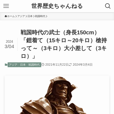
世界歴史ちゃんねる
ホーム
アジア
日本
戦国時代
戦国時代の武士（身長150cm）
「鎧着て（15キロ～20キロ）槍持
2024
3/04
って～（3キロ）大小差して（3キ
ロ）」
2021年11月22日
2024年3月4日
アジア
日本
戦国時代