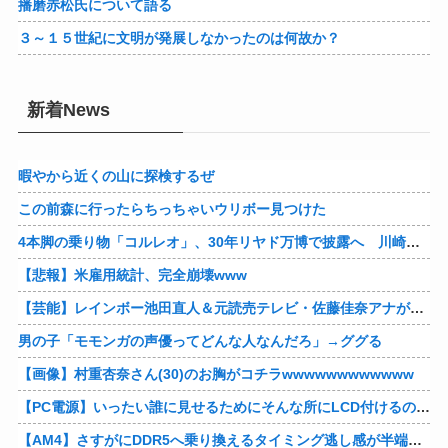
播磨赤松氏について語る
３～１５世紀に文明が発展しなかったのは何故か？
新着News
暇やから近くの山に探検するぜ
この前森に行ったらちっちゃいウリボー見つけた
4本脚の乗り物「コルレオ」、30年リヤド万博で披露へ 川崎重工が35年発売目指す
【悲報】米雇用統計、完全崩壊www
【芸能】レインボー池田直人＆元読売テレビ・佐藤佳奈アナが結婚
男の子「モモンガの声優ってどんな人なんだろ」→ググる
【画像】村重杏奈さん(30)のお胸がコチラwwwwwwwwwwww
【PC電源】いったい誰に見せるためにそんな所にLCD付けるのかな
【AM4】さすがにDDR5へ乗り換えるタイミング逃し感が半端ない