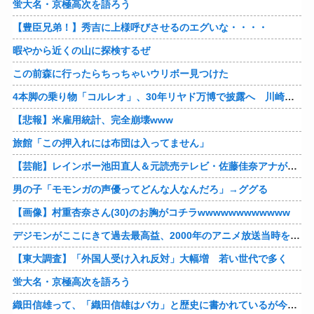
蛍大名・京極高次を語ろう
【豊臣兄弟！】秀吉に上様呼びさせるのエグいな・・・・
暇やから近くの山に探検するぜ
この前森に行ったらちっちゃいウリボー見つけた
4本脚の乗り物「コルレオ」、30年リヤド万博で披露へ 川崎重工が35年発売目指す
【悲報】米雇用統計、完全崩壊www
旅館「この押入れには布団は入ってません」
【芸能】レインボー池田直人＆元読売テレビ・佐藤佳奈アナが結婚
男の子「モモンガの声優ってどんな人なんだろ」→ググる
【画像】村重杏奈さん(30)のお胸がコチラwwwwwwwwwwww
デジモンがここにきて過去最高益、2000年のアニメ放送当時を上回る
【東大調査】「外国人受け入れ反対」大幅増 若い世代で多く
蛍大名・京極高次を語ろう
織田信雄って、「織田信雄はバカ」と歴史に書かれているが今まで家が残っているんでバカではないよな？