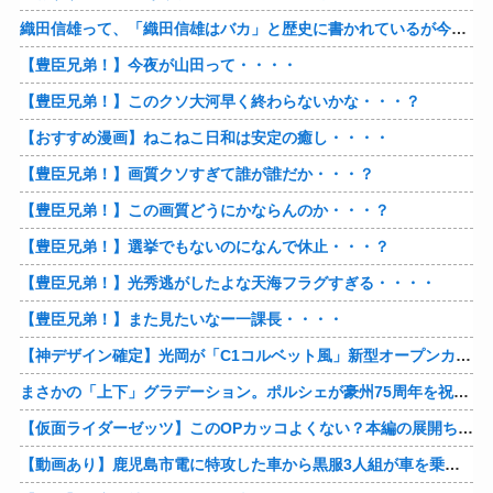
織田信雄って、「織田信雄はバカ」と歴史に書かれているが今まで家が残っているんでバカではないよな？
【豊臣兄弟！】今夜が山田って・・・・
【豊臣兄弟！】このクソ大河早く終わらないかな・・・？
【おすすめ漫画】ねこねこ日和は安定の癒し・・・・
【豊臣兄弟！】画質クソすぎて誰が誰だか・・・？
【豊臣兄弟！】この画質どうにかならんのか・・・？
【豊臣兄弟！】選挙でもないのになんで休止・・・？
【豊臣兄弟！】光秀逃がしたよな天海フラグすぎる・・・・
【豊臣兄弟！】また見たいなー一課長・・・・
【神デザイン確定】光岡が「C1コルベット風」新型オープンカーの最新ティーザー画像を公開、マツダ・ロードスターの信頼性にレトロな外観がドッキング
まさかの「上下」グラデーション。ポルシェが豪州75周年を祝う特別モデル「911 Turbo S Land Down Under」を発表、1951年の「見果てぬ夢」が内外装に再現
【仮面ライダーゼッツ】このOPカッコよくない？本編の展開ちゃんと反映してて完成度高いし
【動画あり】鹿児島市電に特攻した車から黒服3人組が車を乗り捨てて逃走