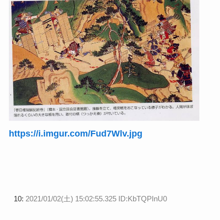
https://i.imgur.com/Fud7Wlv.jpg
10:
2021/01/02(土) 15:02:55.325 ID:KbTQPInU0