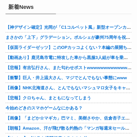
新着News
【神デザイン確定】光岡が「C1コルベット風」新型オープンカーの最新ティーザー画像を公開、マツダ・ロードスターの信頼性にレトロな外観がドッキング
まさかの「上下」グラデーション。ポルシェが豪州75周年を祝う特別モデル「911 Turbo S Land Down Under」を発表、1951年の「見果てぬ夢」が内外装に再現
【仮面ライダーゼッツ】このOPカッコよくない？本編の展開ちゃんと反映してて完成度高いし
【動画あり】鹿児島市電に特攻した車から黒服3人組が車を乗り捨てて逃走
【悲報】有吉弘行さん、また匂わせポストwwwwwwwwwwwwwwww
【衝撃】巨人・井上温大さん、マジでとんでもない事態にwww
【画像】NHK北海道さん、とんでもないマシュマロ女子をキャスターに起用してしまうwwwwwwww
【悲報】クロちゃん、まともになってしまう
今始めどきのスマホゲームなにかある？
【画像】「まどか☆マギカ」巴マミ、美樹さやか、佐倉杏子エロすぎ放課後えんこーハメ撮りどぴゅどぴゅエチエチが最高すぎる❣
【朗報】Amazon、汗が飛び散る灼熱の「マンガ毎週末セール（50%還元）」を開催！他