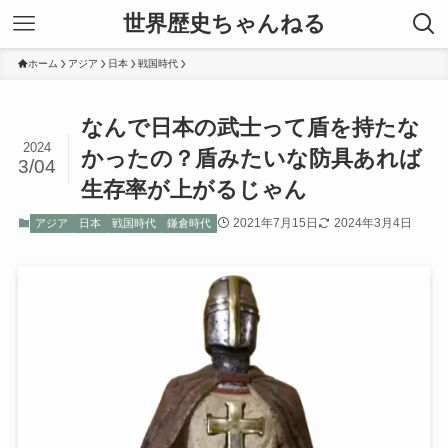
世界歴史ちゃんねる
ホーム
アジア
日本
戦国時代
なんで日本の武士って盾を持たな
2024
かったの？盾みたいな防具あれば
3/04
生存率が上がるじゃん
2021年7月15日
2024年3月4日
アジア
日本
戦国時代
鎌倉時代