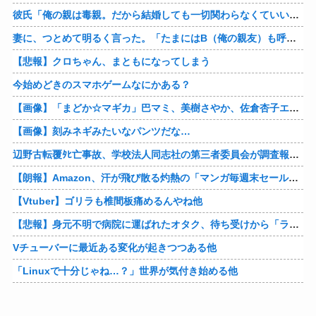
彼氏「俺の親は毒親。だから結婚しても一切関わらなくていい」私「うん」彼氏「そのかわり俺もお前の親と一切関わらない。結婚の挨拶にも行かない」私「えっ」
妻に、つとめて明るく言った。「たまにはB（俺の親友）も呼んで家で鍋でもしようか。」妻は箸を持つ手をブルブル震わせながら「何でBさんなの？」と。お前の浮気相手だからだよ！！
【悲報】クロちゃん、まともになってしまう
今始めどきのスマホゲームなにかある？
【画像】「まどか☆マギカ」巴マミ、美樹さやか、佐倉杏子エロすぎ放課後えんこーハメ撮りどぴゅどぴゅエチエチが最高すぎる❣
【画像】刻みネギみたいなパンツだな…
辺野古転覆ﾀﾋ亡事故、学校法人同志社の第三者委員会が調査報告書を公表 … 安全配慮義務違反や安全管理に関する検証を妨げた組織風土の存在を指摘
【朗報】Amazon、汗が飛び散る灼熱の「マンガ毎週末セール（50%還元）」を開催！他
【Vtuber】ゴリラも椎間板痛めるんやね他
【悲報】身元不明で病院に運ばれたオタク、待ち受けから「ラブライブ」と呼ばれるｗｗｗｗ他
Vチューバーに最近ある変化が起きつつある他
「Linuxで十分じゃね…？」世界が気付き始める他