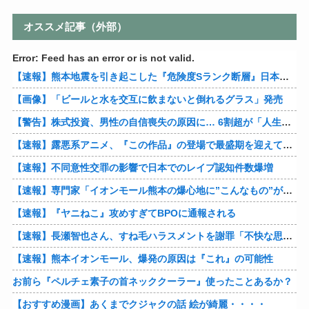
オススメ記事（外部）
Error: Feed has an error or is not valid.
【速報】熊本地震を引き起こした『危険度Sランク断層』日本のド真ん中に10カ所もあると判明
【画像】「ビールと水を交互に飲まないと倒れるグラス」発売
【警告】株式投資、男性の自信喪失の原因に… 6割超が「人生の敗者」自認
【速報】露悪系アニメ、『この作品』の登場で最盛期を迎えてしまう…
【速報】不同意性交罪の影響で日本でのレイプ認知件数爆増
【速報】専門家「イオンモール熊本の爆心地に”こんなもの”があったんだけど…」
【速報】『ヤニねこ』攻めすぎてBPOに通報される
【速報】長瀬智也さん、すね毛ハラスメントを謝罪「不快な思いをさせて申し訳ありませんでした」
【速報】熊本イオンモール、爆発の原因は『これ』の可能性
お前ら『ペルチェ素子の首ネッククーラー』使ったことあるか？
【おすすめ漫画】あくまでクジャクの話 絵が綺麗・・・・