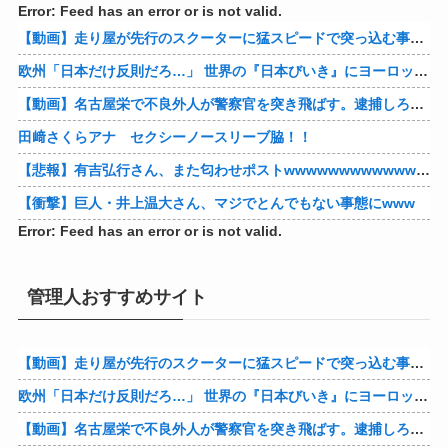
Error: Feed has an error or is not valid.
【動画】走り屋が先行のスクーターに猛スピードで突っ込む事故。
欧州「日本だけ反則だろ…」 世界の『日本びいき』にヨーロッパ全土から不満の声
【動画】名古屋栄で不良外人が警察官を突き飛ばす。逮捕しろやｗｗｗ
田﨑さくらアナ セクシーノースリーブ脇！！
【悲報】有吉弘行さん、また匂わせポストwwwwwwwwwwwwwwww
【衝撃】巨人・井上温大さん、マジでとんでもない事態にwww
Error: Feed has an error or is not valid.
管理人おすすめサイト
【動画】走り屋が先行のスクーターに猛スピードで突っ込む事故。
欧州「日本だけ反則だろ…」 世界の『日本びいき』にヨーロッパ全土から不満の声
【動画】名古屋栄で不良外人が警察官を突き飛ばす。逮捕しろやｗｗｗ