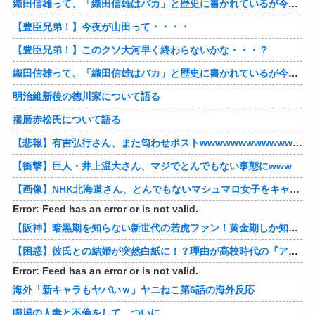
織田信雄って、「織田信雄はバカ」と歴史に書かれているが今まで家が残っているんでバカではないよな？
【豊臣兄弟！】今夜が山田って・・・・
【豊臣兄弟！】このクソ大河早く終わらないかな・・・？
織田信雄って、「織田信雄はバカ」と歴史に書かれているが今まで家が残っているんでバカではないよな？
明治維新後の徳川家について語る
播磨赤松氏について語る
【悲報】有吉弘行さん、また匂わせポストwwwwwwwwwwwwwwww
【衝撃】巨人・井上温大さん、マジでとんでもない事態にwww
【画像】NHK北海道さん、とんでもないマシュマロ女子をキャスターに起用してしまうwwwwwwww
Error: Feed has an error or is not valid.
【阪神】暗黒期を知らない新世代の若虎ファン！黄金期しか知らない現代のファン事情と驚きのリアル
【困惑】彼氏との結婚が突然白紙に！？理由が高校時代の『アレ』だったｗｗｗｗ 他
Error: Feed has an error or is not valid.
海外「新キャラもヤバいｗ」ヤニねこ第6話の海外反応
職場の人妻と不倫をして、ついに、、、