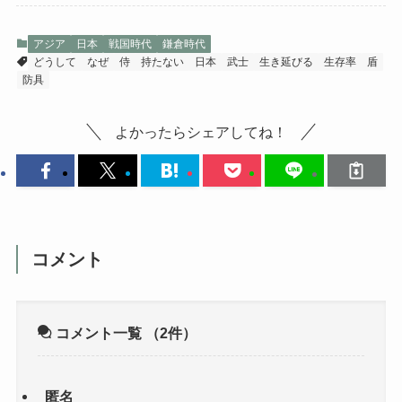
アジア
日本
戦国時代
鎌倉時代
どうして
なぜ
侍
持たない
日本
武士
生き延びる
生存率
盾
防具
よかったらシェアしてね！
コメント
コメント一覧
（2件）
匿名