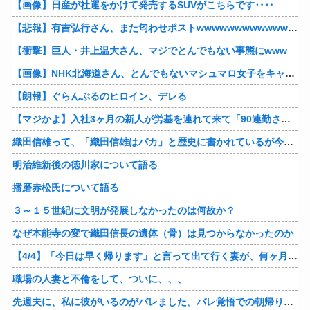
【画像】日産が社運をかけて発売するSUVがこちらです‥‥
【悲報】有吉弘行さん、また匂わせポストwwwwwwwwwwwwwwww
【衝撃】巨人・井上温大さん、マジでとんでもない事態にwww
【画像】NHK北海道さん、とんでもないマシュマロ女子をキャスターに起用してしまうwwwwwwww
【朗報】ぐらんぶるのヒロイン、デレる
【マジかよ】入社3ヶ月の新人が労基を連れて来て「90連勤させられました」「労働基準法違反です」→俺「彼は30連休中ですが?」
織田信雄って、「織田信雄はバカ」と歴史に書かれているが今まで家が残っているんでバカではないよな？
明治維新後の徳川家について語る
播磨赤松氏について語る
３～１５世紀に文明が発展しなかったのは何故か？
なぜ本能寺の変で織田信長の遺体（骨）は見つからなかったのか
【4/4】「今日は早く帰ります」と言って出て行く妻が、何ヶ月ぶりだろう、見送る私に振り返って手を振っている。罪のなせる気持ちの表れなのか。今日の午後調査員から連絡が入る…
職場の人妻と不倫をして、ついに、、、
先週夫に、私に彼がいるのがバレました。バレ覚悟での朝帰りでしたが・・・ 私は意志を持って彼に抱かれました。その時にはもう結婚生活を終わりにする覚悟が出来ていました。