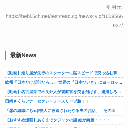
引用元:
https://hebi.5ch.net/test/read.cgi/news4vip/1609566
937/
最新News
【動画】走り屋が先行のスクーターに猛スピードで突っ込む事故。
欧州「日本だけ反則だろ…」 世界の『日本びいき』にヨーロッパ全土から不満の声
【動画】名古屋栄で不良外人が警察官を突き飛ばす。逮捕しろやｗｗｗ
田﨑さくらアナ セクシーノースリーブ脇！！
「悪の組織にち●ぽ怪人に改造されたやる夫のお話」 その３
【おすすめ漫画】あくまでクジャクの話 絵が綺麗・・・・