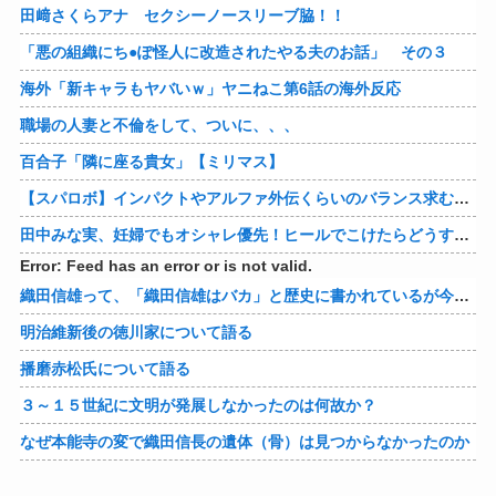
田﨑さくらアナ セクシーノースリーブ脇！！
「悪の組織にち●ぽ怪人に改造されたやる夫のお話」 その３
海外「新キャラもヤバいｗ」ヤニねこ第6話の海外反応
職場の人妻と不倫をして、ついに、、、
百合子「隣に座る貴女」【ミリマス】
【スパロボ】インパクトやアルファ外伝くらいのバランス求む！！ → インパクトも最終的にはコアブースターで雑魚は一撃で倒せてたけどね
田中みな実、妊婦でもオシャレ優先！ヒールでこけたらどうすんのｗ
Error: Feed has an error or is not valid.
織田信雄って、「織田信雄はバカ」と歴史に書かれているが今まで家が残っているんでバカではないよな？
明治維新後の徳川家について語る
播磨赤松氏について語る
３～１５世紀に文明が発展しなかったのは何故か？
なぜ本能寺の変で織田信長の遺体（骨）は見つからなかったのか