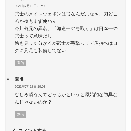
2021年7月15日 21:47
武士のメインウェポンは弓なんだよなぁ、刀どこ
ろか槍もまず使わん
今川義元の異名、「海道一の弓取り」は日本一の
武士って意味だし
絵も見りゃ分かるが武士が弓撃ってて盾持ちはロ
クに具足も装備してない
返信
匿名
2021年7月18日 16:05
むしろ盾なんてどっちかというと原始的な防具な
んじゃないのか？
返信
コメントする