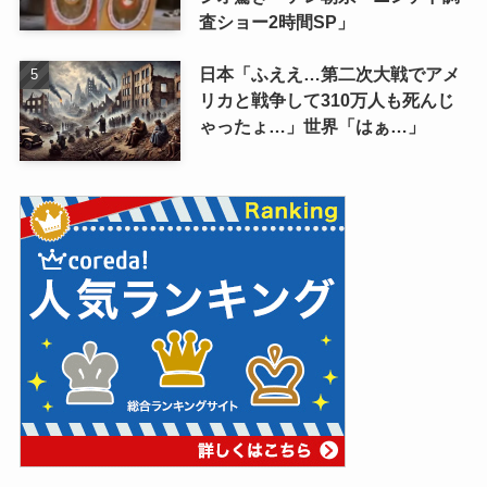
査ショー2時間SP」
日本「ふええ…第二次大戦でアメ
リカと戦争して310万人も死んじ
ゃったょ…」世界「はぁ…」