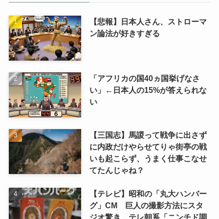
【悲報】日本人さん、ストローマ
ン論法が好きすぎる
「アフリカの国40ヵ国挙げなさ
い」←日本人の15%が答えられな
い
【三国志】馬謖って戦争に出さず
に内政だけやらせてりゃ街亭の戦
いも起こらず、うまく仕事こなせ
てたんじゃね？
【テレビ】昭和の「丸大ハンバー
グ」CM 巨人の撮影方法にスタ
ジオ驚き テレ朝系「ニンチド調