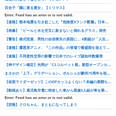
百合子「隣に座る貴女」【ミリマス】
Error: Feed has an error or is not valid.
【速報】熊本地震を引き起こした『危険度Sランク断層』日本のド真ん中に10カ所もあると判明
【画像】「ビールと水を交互に飲まないと倒れるグラス」発売
【警告】株式投資、男性の自信喪失の原因に… 6割超が「人生の敗者」自認
【速報】露悪系アニメ、『この作品』の登場で最盛期を迎えてしまう…
【速報】不同意性交罪の影響で日本でのレイプ認知件数爆増
【神デザイン確定】光岡が「C1コルベット風」新型オープンカーの最新ティーザー画像を公開、マツダ・ロードスターの信頼性にレトロな外観がドッキング
まさかの「上下」グラデーション。ポルシェが豪州75周年を祝う特別モデル「911 Turbo S Land Down Under」を発表、1951年の「見果てぬ夢」が内外装に再現
【仮面ライダーゼッツ】このOPカッコよくない？本編の展開ちゃんと反映してて完成度高いし
【動画あり】鹿児島市電に特攻した車から黒服3人組が車を乗り捨てて逃走
Error: Feed has an error or is not valid.
【悲報】クロちゃん、まともになってしまう