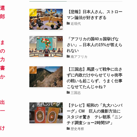
選
【悲報】日本人さん、ストロー
郎
マン論法が好きすぎる
近現代
「アフリカの国40ヵ国挙げな
ま
さい」←日本人の15%が答えら
れない
の
南アフリカ
力
書
【三国志】馬謖って戦争に出さ
ずに内政だけやらせてりゃ街亭
か
の戦いも起こらず、うまく仕事
こなせてたんじゃね？
三国志
出
【テレビ】昭和の「丸大ハンバ
一
ーグ」CM 巨人の撮影方法に
スタジオ驚き テレ朝系「ニン
チド調査ショー2時間SP」
け
歴史考察