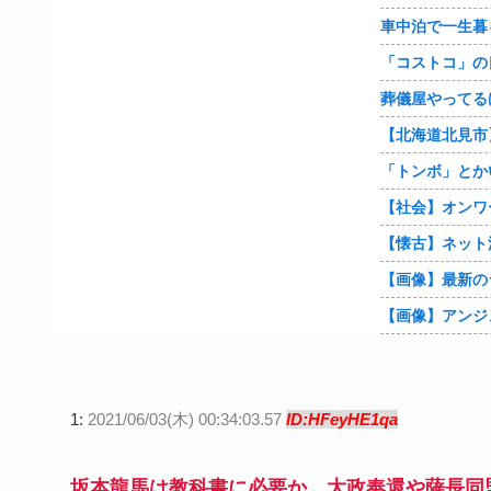
車中泊で一生暮
「コストコ」の
「トンボ」とか
【画像】最新の
1:
2021/06/03(木) 00:34:03.57
ID:HFeyHE1qa
坂本龍馬は教科書に必要か 大政奉還や薩長同