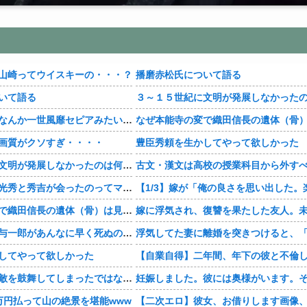
山崎ってウイスキーの・・・？
播磨赤松氏について語る
いて語る
【豊臣兄弟！】なんか一世風靡セピアみたいじゃね・・・？
画質がクソすぎ・・・・
豊臣秀頼を生かしてやって欲しかった
３～１５世紀に文明が発展しなかったのは何故か？
古文・漢文は高校の授業科目から外す
【豊臣兄弟！】光秀と秀吉が会ったのってマジ・・・？
なぜ本能寺の変で織田信長の遺体（骨）は見つからなかったのか
【豊臣兄弟！】与一郎があんなに早く死ぬの史実・・・？
してやって欲しかった
【豊臣兄弟！】敵を鼓舞してしまったではないか！って・・・・
万円払って山の絶景を堪能www