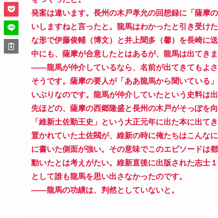
発案は違います。長州の木戸孝允の回想録に「薩摩の
いしますねと言ったと。龍馬はわかったと引き受けた
な形で伊藤俊輔（博文）と井上聞多（馨）を長崎に送
中にも、薩摩が合意したとはあるが、龍馬は出てきま
――龍馬が仲介しているなら、名前が出てきてもよさ
そうです。薩摩の要人が「ああ龍馬から聞いている」
いぶりなのです。龍馬が仲介していたという史料は出
先ほどの、薩摩の西郷隆盛と長州の木戸がそっぽを向
「維新土佐勤王史」という大正元年に出た本に出てき
置かれていた土佐閥が、維新の時に俺たちはこんなに
に書いた側面が強い。その意味でこのエピソードは都
動いたとは考えがたい。維新直後に出版された志士１
として誰も龍馬を思い出さなかったのです。
――龍馬の功績は、判然としていないと。