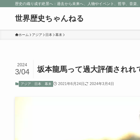
歴史の織り成す絶景へ：過去から未来へ、人物やイベント、哲学、音楽
世界歴史ちゃんねる
ホーム
アジア
日本
幕末
2024
坂本龍馬って過大評価されれ
3/04
2021年6月24日
2024年3月4日
アジア
日本
幕末