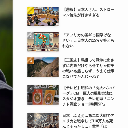
【悲報】日本人さん、ストロー
マン論法が好きすぎる
「アフリカの国40ヵ国挙げな
さい」←日本人の15%が答えら
れない
【三国志】馬謖って戦争に出さ
ずに内政だけやらせてりゃ街亭
の戦いも起こらず、うまく仕事
こなせてたんじゃね？
【テレビ】昭和の「丸大ハンバ
ーグ」CM 巨人の撮影方法に
スタジオ驚き テレ朝系「ニン
チド調査ショー2時間SP」
日本「ふええ…第二次大戦でア
メリカと戦争して310万人も死
んじゃったょ…」世界「は