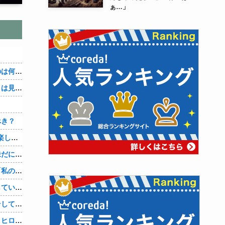
ぁ…」
３～１５世紀に文明が発展しなかったのは何故か？
なぜ本能寺の変で織田信長の遺体（骨）は見つからなかったのか
べき？
【1/3】嫁が「俺の良さを思い出した。楽しかった思い出が忘れられないから間男の申し出を断った。お互い歩み寄ってやり直そう。」と手を握ってくる。どうやら間男に捨てられたようだｗ
嫁に浮気され、復讐を果たした友人。未だに再婚していない。「裏切られるくらいなら、最初からしないほうがマシだ」それ聞いて、なんか泣けちまった…
浮気してた妻に離婚を突きつけると、「私の人生はどうなるのよぉ！」とｗ これが妻の最後のセリフだったとさｗｗ
【自業自得】二年間、年下の彼と不倫していましたが、結局は騙されていて彼はお金だけが目的でした。結局主人にもバレて家を追い出されました。彼に復讐したいです。
妊娠しました。彼には奥様がいます。そして私にも夫がいます。彼と一緒になりたかった… 今は何も無かった顔をして生きています。せっかく授かった初めての子供を杀殳しておきながら
【二次エロ】彼女、お借りします画像、ヒロイン全員かわいすぎる件ｗ