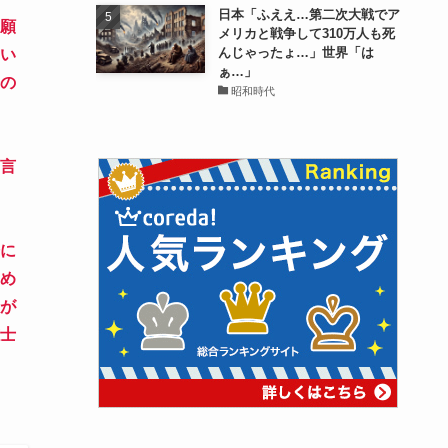
日本「ふええ…第二次大戦でア
願
メリカと戦争して310万人も死
んじゃったょ…」世界「は
い
ぁ…」
の
昭和時代
言
に
め
が
士