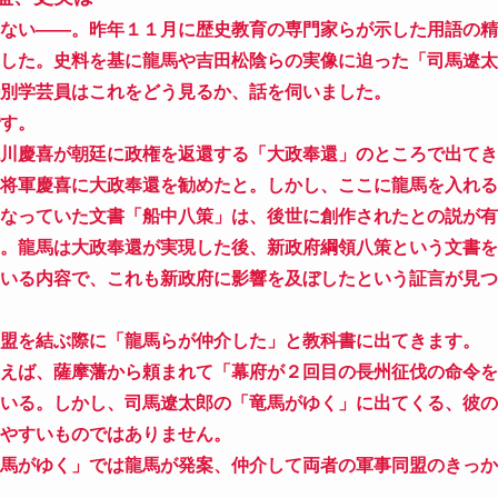
ない――。昨年１１月に歴史教育の専門家らが示した用語の精
した。史料を基に龍馬や吉田松陰らの実像に迫った「司馬遼太
別学芸員はこれをどう見るか、話を伺いました。
す。
川慶喜が朝廷に政権を返還する「大政奉還」のところで出てき
将軍慶喜に大政奉還を勧めたと。しかし、ここに龍馬を入れる
なっていた文書「船中八策」は、後世に創作されたとの説が有
。龍馬は大政奉還が実現した後、新政府綱領八策という文書を
いる内容で、これも新政府に影響を及ぼしたという証言が見つ
盟を結ぶ際に「龍馬らが仲介した」と教科書に出てきます。
えば、薩摩藩から頼まれて「幕府が２回目の長州征伐の命令を
いる。しかし、司馬遼太郎の「竜馬がゆく」に出てくる、彼の
やすいものではありません。
馬がゆく」では龍馬が発案、仲介して両者の軍事同盟のきっか