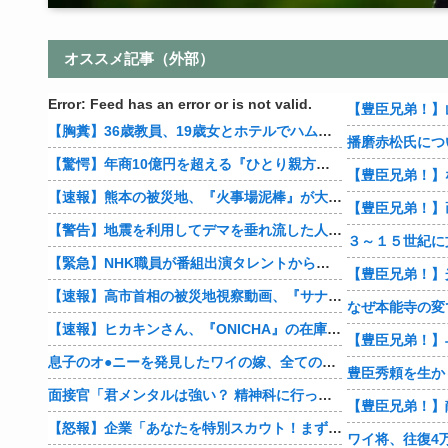
オススメ記事（外部）
Error: Feed has an error or is not valid.
【豊臣兄弟！】
【胸糞】36歳教員、19歳女とホテルでハムスター25匹を踏み潰すなどして逮捕
播磨赤松氏につ
【驚愕】年商10億円を超える『ひとり親方』が激増 Mac miniを大量購入しAIを従業員に
【速報】熊本の被災地、『火事場泥棒』が大暴れ…
【豊臣兄弟！】
【警告】地震を利用してデマを垂れ流した人間、悲惨な末路を迎える…
【緊急】NHK職員が番組出演タレントから性被害 PTSDを発症し休職へ
【速報】高市首相の被災地視察動画、『サナのプロモーションビデオ』すぎて炎上
【速報】ヒカキンさん、『ONICHA』の在庫1万4400本を熊本県に発送
息子のオ●ニーを発見したワイの嫁、全ての対応を間違えてしまう…
豊臣秀頼を生か
面接官「君メンタルは強い？ 精神科に行った事は？ そういう薬飲んでたりしない？」→
【怒報】企業「あなたを特別スカウト！まずはカジュアル面談をしませんか？」 ワイ「ん？話だけでも聞いてやるか…」→
ワイ将、往復4