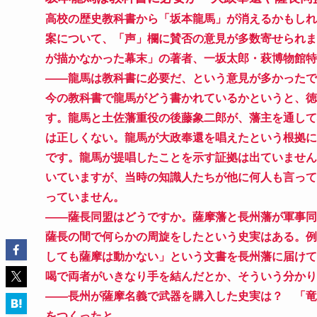
高校の歴史教科書から「坂本龍馬」が消えるかもしれ
案について、「声」欄に賛否の意見が多数寄せられま
が描かなかった幕末」の著者、一坂太郎・萩博物館特
――龍馬は教科書に必要だ、という意見が多かったで
今の教科書で龍馬がどう書かれているかというと、徳
す。龍馬と土佐藩重役の後藤象二郎が、藩主を通して
は正しくない。龍馬が大政奉還を唱えたという根拠に
です。龍馬が提唱したことを示す証拠は出ていません
いていますが、当時の知識人たちが他に何人も言って
っていません。
――薩長同盟はどうですか。薩摩藩と長州藩が軍事同
薩長の間で何らかの周旋をしたという史実はある。例
しても薩摩は動かない」という文書を長州藩に届けて
喝で両者がいきなり手を結んだとか、そういう分かり
――長州が薩摩名義で武器を購入した史実は？ 「竜
をつくったと。