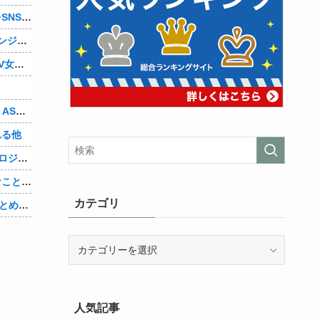
【ハゲ速報】イケおぢさん、若い女子をSNSで募集した結果（画像あり）
◆Jリーグ◆松木安太郎、監督再チャレンジに意欲「一応ライセンスも持っているので」 ヴェルディ川崎の監督時代には2連覇を達成
【エロ板まとめ】エッチしたことあるAV女優教えろ
【mekPark】由比河ひなみ、初ASMR！ASMRの伸び代あるよ他
れる他
【Vtuber】新世代VTuber事務所「ウラロジゲームカンパニー」より、ゲームの世界から“逆異世界転生”した5名が8月19日にデビュー！他
【速報】北村晴男、無双状態「不思議なことに、緊縮派の多くは親中派に繋がる。「日本弱体化議連」でも旗揚げされたら如何？」他
カテゴリ
【X VORDER RUNWAY】最新情報総まとめ&新情報解禁！スペシャル番組！星川「ヘソは出したい」他
カ
テ
ゴ
リ
人気記事