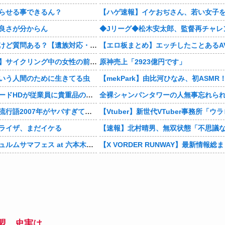
らせる事できるん？
良さが分からん
葬儀屋やってるけど質問ある？【遺族対応・夜勤】
【北海道北見市】サイクリング中の女性の前にクマが突然飛び出す！ビックリしたのか慌てて森に戻る
原神売上「2923億円です」
いう人間のために生きてる虫
【社会】オンワードHDが従業員に貴重品の常時携行を義務付け 熊本地震被災を受けて
全裸シャンパンタワーの人無事忘れら
【懐古】ネット流行語2007年がヤバすぎてワロッタァｗｗｗｗｗｗｗｗ
ライザ、まだイケる
【画像】アンジュルムサマフェス at 六本木の客層がヤバイ・・・
盟、史実は