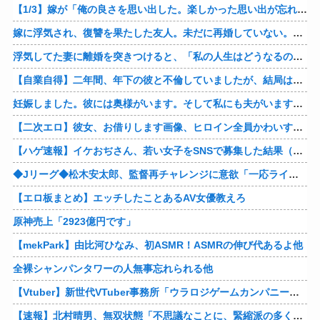
【1/3】嫁が「俺の良さを思い出した。楽しかった思い出が忘れられないから間男の申し出を断った。お互い歩み寄ってやり直そう。」と手を握ってくる。どうやら間男に捨てられたようだｗ
嫁に浮気され、復讐を果たした友人。未だに再婚していない。「裏切られるくらいなら、最初からしないほうがマシだ」それ聞いて、なんか泣けちまった…
浮気してた妻に離婚を突きつけると、「私の人生はどうなるのよぉ！」とｗ これが妻の最後のセリフだったとさｗｗ
【自業自得】二年間、年下の彼と不倫していましたが、結局は騙されていて彼はお金だけが目的でした。結局主人にもバレて家を追い出されました。彼に復讐したいです。
妊娠しました。彼には奥様がいます。そして私にも夫がいます。彼と一緒になりたかった… 今は何も無かった顔をして生きています。せっかく授かった初めての子供を杀殳しておきながら
【二次エロ】彼女、お借りします画像、ヒロイン全員かわいすぎる件ｗ
【ハゲ速報】イケおぢさん、若い女子をSNSで募集した結果（画像あり）
◆Jリーグ◆松木安太郎、監督再チャレンジに意欲「一応ライセンスも持っているので」 ヴェルディ川崎の監督時代には2連覇を達成
【エロ板まとめ】エッチしたことあるAV女優教えろ
原神売上「2923億円です」
【mekPark】由比河ひなみ、初ASMR！ASMRの伸び代あるよ他
全裸シャンパンタワーの人無事忘れられる他
【Vtuber】新世代VTuber事務所「ウラロジゲームカンパニー」より、ゲームの世界から“逆異世界転生”した5名が8月19日にデビュー！他
【速報】北村晴男、無双状態「不思議なことに、緊縮派の多くは親中派に繋がる。「日本弱体化議連」でも旗揚げされたら如何？」他