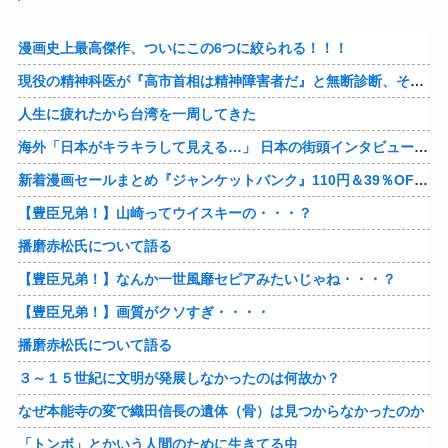
漫画史上最高傑作、ついにこの6つに絞られる！！！
現役の精神科医が『高市首相は精神障害者だ』と無断診断、その結果に左派が歓喜した様子を見せており……
人生に疲れたから台湾を一周してきた
海外「日本がキラキラして見える…」 日本の街頭インタビューに登場した女子高生4人組がエモすぎると話題に
新着漫画セールまとめ『ジャンケットバンク』110円＆39％OFF！『クレヨンしんちゃん』はなんと各33円に！
【豊臣兄弟！】山崎ってウイスキーの・・・？
播磨赤松氏について語る
【豊臣兄弟！】なんか一世風靡セピアみたいじゃね・・・？
【豊臣兄弟！】画質がクソすぎ・・・・
播磨赤松氏について語る
３～１５世紀に文明が発展しなかったのは何故か？
なぜ本能寺の変で織田信長の遺体（骨）は見つからなかったのか
「トンボ」とかいう人間のために生きてる虫