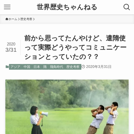
世界歴史ちゃんねる
ホーム
歴史考察
前から思ってたんやけど、遣隋使
2020
って実際どうやってコミュニケー
3/31
ションとっていたの？？
2020年3月31日
アジア
中国
日本
隋
飛鳥時代
歴史考察