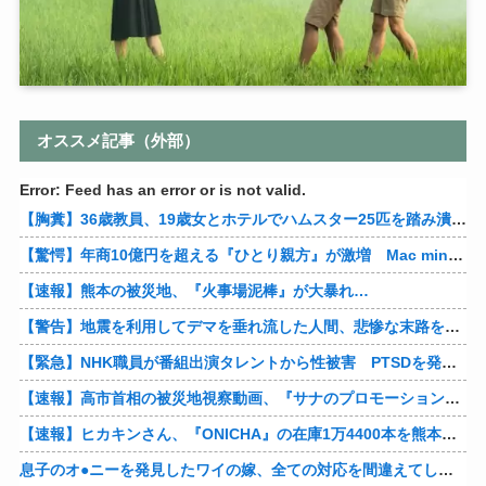
オススメ記事（外部）
Error: Feed has an error or is not valid.
【胸糞】36歳教員、19歳女とホテルでハムスター25匹を踏み潰すなどして逮捕
【驚愕】年商10億円を超える『ひとり親方』が激増 Mac miniを大量購入しAIを従業員に
【速報】熊本の被災地、『火事場泥棒』が大暴れ…
【警告】地震を利用してデマを垂れ流した人間、悲惨な末路を迎える…
【緊急】NHK職員が番組出演タレントから性被害 PTSDを発症し休職へ
【速報】高市首相の被災地視察動画、『サナのプロモーションビデオ』すぎて炎上
【速報】ヒカキンさん、『ONICHA』の在庫1万4400本を熊本県に発送
息子のオ●ニーを発見したワイの嫁、全ての対応を間違えてしまう…