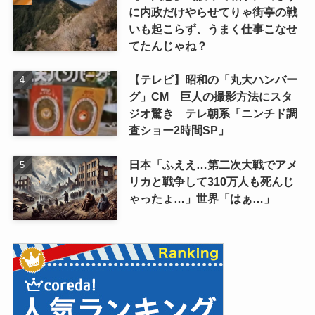
に内政だけやらせてりゃ街亭の戦
いも起こらず、うまく仕事こなせ
てたんじゃね？
【テレビ】昭和の「丸大ハンバー
グ」CM 巨人の撮影方法にスタ
ジオ驚き テレ朝系「ニンチド調
査ショー2時間SP」
日本「ふええ…第二次大戦でアメ
リカと戦争して310万人も死んじ
ゃったょ…」世界「はぁ…」