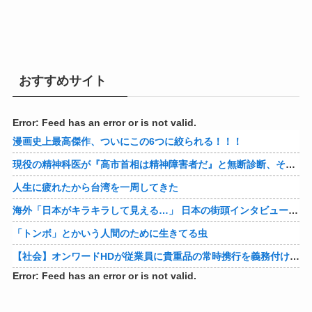
おすすめサイト
Error: Feed has an error or is not valid.
漫画史上最高傑作、ついにこの6つに絞られる！！！
現役の精神科医が『高市首相は精神障害者だ』と無断診断、その結果に左派が歓喜した様子を見せており……
人生に疲れたから台湾を一周してきた
海外「日本がキラキラして見える…」 日本の街頭インタビューに登場した女子高生4人組がエモすぎると話題に
「トンボ」とかいう人間のために生きてる虫
【社会】オンワードHDが従業員に貴重品の常時携行を義務付け 熊本地震被災を受けて
Error: Feed has an error or is not valid.