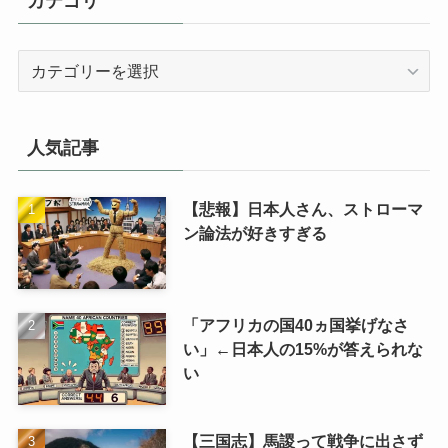
カテゴリ
カ
テ
ゴ
リ
人気記事
【悲報】日本人さん、ストローマ
ン論法が好きすぎる
「アフリカの国40ヵ国挙げなさ
い」←日本人の15%が答えられな
い
【三国志】馬謖って戦争に出さず