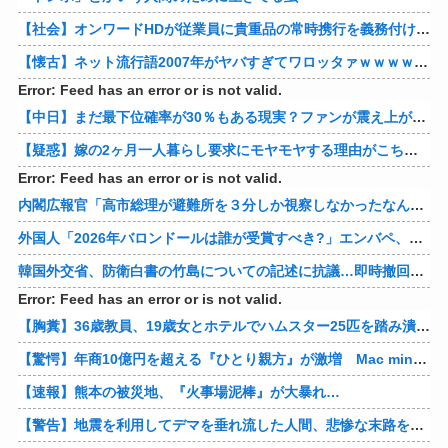
【社会】オンワードHDが従業員に貴重品の常時携行を義務付け 熊本地震被災を受けて
【懐古】ネット流行語2007年がヤバすぎてワロッタァｗｗｗｗｗｗｗｗ
Error: Feed has an error or is not valid.
【中日】まだ最下位確率が30％もある現実？ファンが震え上がる夏の風物詩と自虐ネタの嵐
【疑惑】嫁の2ヶ月一人暮らし要求にモヤモヤする理由がこちらwww 他
Error: Feed has an error or is not valid.
内閣広報官「高市総理が避難所を３分しか視察しなかったなんてデマ！50分いたぞ😡」 →しかし事実上の視察は数分で正解
外国人「2026年バロンドールは誰が受賞すべき?」エンバペ、今季無冠でも初受賞か!?海外ファンが考える本命とは!?【海外の反応】
韓国外交省、防衛白書の竹島についての記述に抗議…即時撤回要求、日本公使呼び出す！
Error: Feed has an error or is not valid.
【胸糞】36歳教員、19歳女とホテルでハムスター25匹を踏み潰すなどして逮捕
【驚愕】年商10億円を超える『ひとり親方』が激増 Mac miniを大量購入しAIを従業員に
【速報】熊本の被災地、『火事場泥棒』が大暴れ…
【警告】地震を利用してデマを垂れ流した人間、悲惨な末路を迎える…