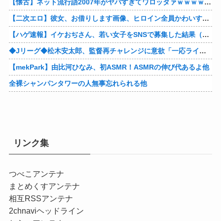
【懐古】ネット流行語2007年がヤバすぎてワロッタァｗｗｗｗｗｗｗｗ
【二次エロ】彼女、お借りします画像、ヒロイン全員かわいすぎる件ｗ
【ハゲ速報】イケおぢさん、若い女子をSNSで募集した結果（画像あり）
◆Jリーグ◆松木安太郎、監督再チャレンジに意欲「一応ライセンスも持っているので」 ヴェルディ川崎の監督時代には2連覇を達成
【mekPark】由比河ひなみ、初ASMR！ASMRの伸び代あるよ他
全裸シャンパンタワーの人無事忘れられる他
リンク集
つべこアンテナ
まとめくすアンテナ
相互RSSアンテナ
2chnaviヘッドライン