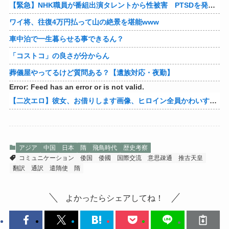
【緊急】NHK職員が番組出演タレントから性被害 PTSDを発症し休職へ
ワイ将、往復4万円払って山の絶景を堪能www
車中泊で一生暮らせる事できるん？
「コストコ」の良さが分からん
葬儀屋やってるけど質問ある？【遺族対応・夜勤】
Error: Feed has an error or is not valid.
【二次エロ】彼女、お借りします画像、ヒロイン全員かわいすぎる件ｗ
アジア
中国
日本
隋
飛鳥時代
歴史考察
コミュニケーション
倭国
倭國
国際交流
意思疎通
推古天皇
翻訳
通訳
遣隋使
隋
よかったらシェアしてね！