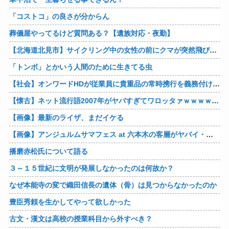
「コストコ」の良さが分からん
葬儀屋やってるけど質問ある？【遺族対応・夜勤】
【北海道北見市】サイクリング中の女性の前にクマが突然飛び出す！ビックリしたのか慌てて森に戻る
「トンボ」とかいう人間のために生きてる虫
【社会】オンワードHDが従業員に貴重品の常時携行を義務付け 熊本地震被災を受けて
【懐古】ネット流行語2007年がヤバすぎてワロッタァｗｗｗｗｗｗｗｗ
【画像】最新のライザ、まだイケる
【画像】アンジュルムサマフェス at 六本木の客層がヤバイ・・・
播磨赤松氏について語る
３～１５世紀に文明が発展しなかったのは何故か？
なぜ本能寺の変で織田信長の遺体（骨）は見つからなかったのか
豊臣秀頼を生かしてやって欲しかった
古文・漢文は高校の授業科目から外すべき？