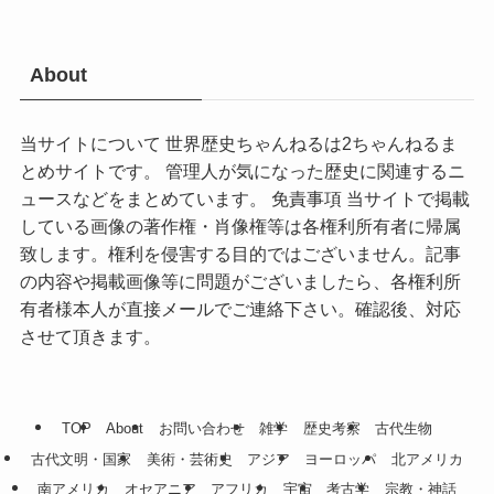
About
当サイトについて 世界歴史ちゃんねるは2ちゃんねるま
とめサイトです。 管理人が気になった歴史に関連するニ
ュースなどをまとめています。 免責事項 当サイトで掲載
している画像の著作権・肖像権等は各権利所有者に帰属
致します。権利を侵害する目的ではございません。記事
の内容や掲載画像等に問題がございましたら、各権利所
有者様本人が直接メールでご連絡下さい。確認後、対応
させて頂きます。
TOP
About
お問い合わせ
雑学
歴史考察
古代生物
古代文明・国家
美術・芸術史
アジア
ヨーロッパ
北アメリカ
南アメリカ
オセアニア
アフリカ
宇宙
考古学
宗教・神話