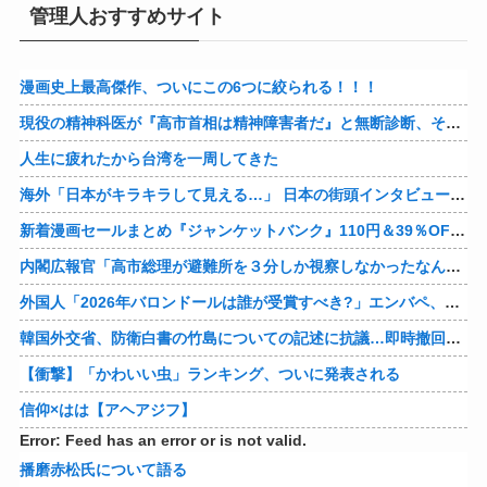
管理人おすすめサイト
漫画史上最高傑作、ついにこの6つに絞られる！！！
現役の精神科医が『高市首相は精神障害者だ』と無断診断、その結果に左派が歓喜した様子を見せており……
人生に疲れたから台湾を一周してきた
海外「日本がキラキラして見える…」 日本の街頭インタビューに登場した女子高生4人組がエモすぎると話題に
新着漫画セールまとめ『ジャンケットバンク』110円＆39％OFF！『クレヨンしんちゃん』はなんと各33円に！
内閣広報官「高市総理が避難所を３分しか視察しなかったなんてデマ！50分いたぞ😡」 →しかし事実上の視察は数分で正解
外国人「2026年バロンドールは誰が受賞すべき?」エンバペ、今季無冠でも初受賞か!?海外ファンが考える本命とは!?【海外の反応】
韓国外交省、防衛白書の竹島についての記述に抗議…即時撤回要求、日本公使呼び出す！
【衝撃】「かわいい虫」ランキング、ついに発表される
信仰×はは【アヘアジフ】
Error: Feed has an error or is not valid.
播磨赤松氏について語る