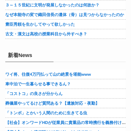
３～１５世紀に文明が発展しなかったのは何故か？
なぜ本能寺の変で織田信長の遺体（骨）は見つからなかったのか
豊臣秀頼を生かしてやって欲しかった
古文・漢文は高校の授業科目から外すべき？
新着News
ワイ将、往復4万円払って山の絶景を堪能www
車中泊で一生暮らせる事できるん？
「コストコ」の良さが分からん
葬儀屋やってるけど質問ある？【遺族対応・夜勤】
「トンボ」とかいう人間のために生きてる虫
【社会】オンワードHDが従業員に貴重品の常時携行を義務付け 熊本地震被災を受けて