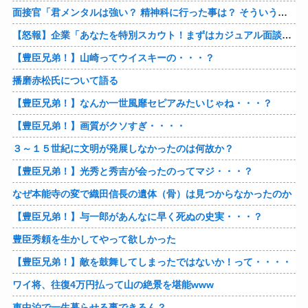
面接官「君メンタルは強い？ 精神科に行った事は？ そういう薬飲んでたりしない？」→
【怒報】企業「あなたを特別スカウト！まずはカジュアル面談をしませんか？」 ワイ「ん？話だけでも聞いてやるか…」→
【豊臣兄弟！】山崎ってウイスキーの・・・？
播磨赤松氏について語る
【豊臣兄弟！】なんか一世風靡セピアみたいじゃね・・・？
【豊臣兄弟！】画質がクソすぎ・・・・
３～１５世紀に文明が発展しなかったのは何故か？
【豊臣兄弟！】光秀と秀吉が会ったのってマジ・・・？
なぜ本能寺の変で織田信長の遺体（骨）は見つからなかったのか
【豊臣兄弟！】与一郎があんなに早く死ぬの史実・・・？
豊臣秀頼を生かしてやって欲しかった
【豊臣兄弟！】敵を鼓舞してしまったではないか！って・・・・
ワイ将、往復4万円払って山の絶景を堪能www
車中泊で一生暮らせる事できるん？