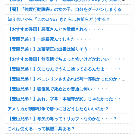
【闇】『強度行動障害』の女の子、自分をグーパンしまくる
知り合いから『このLINE』きたら…お前らどうする？
【おすすめ漫画】悪魔さんとお歌癒される・・・・
【豊臣兄弟！】一課長死んでしもた・・・・
【豊臣兄弟！】加藤清正の出番は減りそう・・・・
【おすすめ漫画】無表情でちょっと怖いけどかわいい・・・・
【豊臣兄弟！】矢になんでうんこ塗ってあるんだよ・・・・
【豊臣兄弟！】ペニシリンさえあれば与一郎助かったのか・・・？
【豊臣兄弟！】破傷風で死ぬとか普通に怖い・・・・
【豊臣兄弟！】あれ、字幕「本能寺が変」じゃなかった・・・？
アメリカが朝鮮戦争で勝つにはどうしたらいいのか？
【豊臣兄弟！】毒矢の毒ってトリカブトなのかな・・・？
これは使える…って模型工具ある？