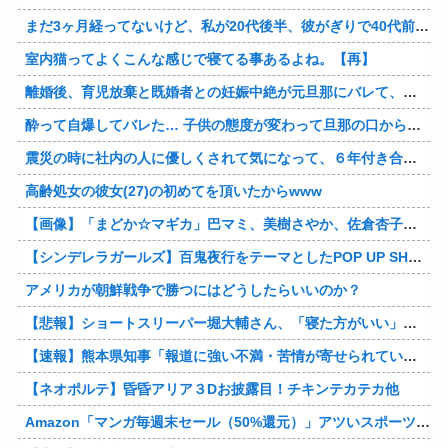
まだ3ヶ月経ってないけど、私が20代後半、彼がぎりで40代前半でＷ不倫中。計画している彼との二泊三日の旅行、早く行けるといいな♪
室内猫ってよくこんな感じで寝てる事あるよね。【再】
離婚後、育児放棄と既婚者との妊娠中絶が元旦那にバレて、養育費の支払いが止まった… 私が正社員で働くまで止めると言われてるけど、女として生きたいの。
酔って自爆してバレた… 子供の態度が変わって旦那の口から離婚って言葉が出て、急速に現実に引き戻されたっていうか、あー私本当にしちゃいけないことしてたんだなと思い知った。
震災の時に社内の人に優しくされて気になって、６年付き合った彼に別れを告げました。その時新たな好きな人に夢中で元彼はどうでもよく思えました。今ははっきり言って後悔してます…
高齢処女の彼女(27)の初めてを頂いたからwww
【画像】「まどか☆マギカ」巴マミ、美樹さやか、佐倉杏子エロすぎ放課後えんこーハメ撮りどぴゅどぴゅエチエチが最高すぎる❣
【シンデレラガールズ】百鬼夜行をテーマとしたPOP UP SHOPが東京・大阪にて開催
アメリカが朝鮮戦争で勝つにはどうしたらいいのか？
【悲報】ショートスリーパー堀大輔さん、「寝た方がいい」などと誹謗中傷され配信中に泣き出してしまう
【速報】熊本県知事「報道に強い不満・苦情が寄せられている」→TBSの報道特集がまさにそれな件他
【ネオポルテ】昏昏アリア３Dお披露目！チキンテカテカ他
Amazon「マンガ毎週末セール（50%還元）」アツいスポーツマンガ祭り最終日到来！！！他