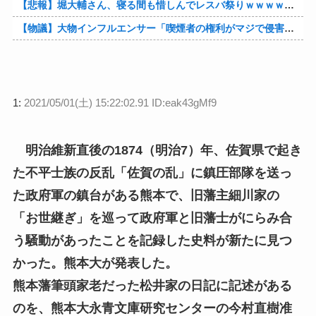
【悲報】堀大輔さん、寝る間も惜しんでレスバ祭りｗｗｗｗｗｗｗｗｗｗｗｗｗｗｗｗｗｗｗｗｗｗｗｗ他
【物議】大物インフルエンサー「喫煙者の権利がマジで侵害されてる。いくら税金払ってるんだ」他
1:
2021/05/01(土) 15:22:02.91 ID:eak43gMf9
明治維新直後の1874（明治7）年、佐賀県で起き
た不平士族の反乱「佐賀の乱」に鎮圧部隊を送っ
た政府軍の鎮台がある熊本で、旧藩主細川家の
「お世継ぎ」を巡って政府軍と旧藩士がにらみ合
う騒動があったことを記録した史料が新たに見つ
かった。熊本大が発表した。
熊本藩筆頭家老だった松井家の日記に記述がある
のを、熊本大永青文庫研究センターの今村直樹准