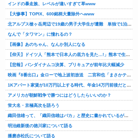
インドの暴走族、レベルが違いすぎて草www
【大惨事】TOPIX、600銘柄大量除外へwww
北アルプス槍ヶ岳周辺で19歳の男子大学生が遭難 単独で1泊2日の予定で入山も連絡取れず 警察が9日以降捜索予定
なんで「タワマン」に憧れるの？
【画像】あのちゃん、なんか別人になる
【仰天】ドイツ人「熊本で日本人の底力を見た…!」熊本で生まれて初めて震度7の大地震を経験したドイツ人。直後、日本人たちの行動に衝撃を受けてしまう…
【悲報】バンダイナムコ決算、プリキュアが前年比大幅減少
映画『8番出口』金ローで地上波初放送 二宮和也「まさかテレビにまで迷い込んでしまうとは」
1Kアパート家賃が10万円以上する時代、年金14万円前後だと賃貸の人は無理じゃね？
アメリカが朝鮮戦争で勝つにはどうしたらいいのか？
蛍大名・京極高次を語ろう
織田信雄って、「織田信雄はバカ」と歴史に書かれているが今まで家が残っているんでバカではないよな？
明治維新後の徳川家について語る
播磨赤松氏について語る