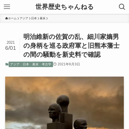
世界歴史ちゃんねる
ホーム
アジア
日本
幕末
明治維新の佐賀の乱、細川家嫡男
2021
の身柄を巡る政府軍と旧熊本藩士
6/01
の間の騒動を新史料で確認
2021年6月3日
アジア
日本
幕末
考古学