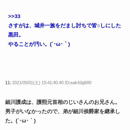
>>33
さすがは、城井一族をだまし討ちで皆○しにした
黒田。
やることが汚い。(´･ω･｀)
11:
2021/05/01(土) 15:41:40.40 ID:eak43gMf0
細川護成は、護熙元首相のじいさんのお兄さん。
男子がいなかったので、弟が細川侯爵家を継承し
た。(´･ω･｀)