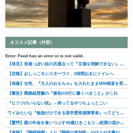
オススメ記事（外部）
Error: Feed has an error or is not valid.
【発見】発達っぽい奴の共通点って『立場を理解できない』だよな
【悲報】おしっこモンスターワイ、2時間おきにトイレへ
【画像】女性、『大人のおもちゃ』を入れたままMRI検査を受けた結果 →
【警告】職務経歴書の『最初の5行に書くべきこと』がこれ
『ヒツジのいらない枕』←持ってるやつちょっとこい
ワイみたいな『勉強だけできる高学歴発達障害者』ってどう生きたらいいんや？
【驚愕】親の年金を食いつぶす48歳ひきこもり…絶望の底から家族を救ったのは『障害基礎年金』だった
【速報】『睡眠時間』より『睡眠の規則性』のほうが大事だと判明