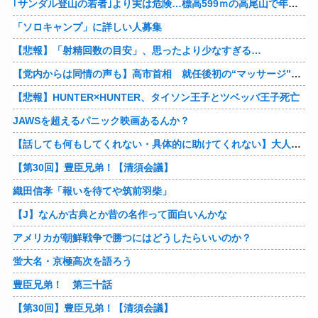
｢サンダル登山の若者｣より実は危険…標高599ｍの高尾山で年間100件超の遭難事故を起こしている張本人「中高年の転倒事故」
「ソロキャンプ」に詳しい人募集
【悲報】「射精回数の目安」、思ったより少なすぎる…
【党内からは同情の声も】高市首相 就任後初の“マッサージ”報道に「疲れてるアピ？」とSNSでは一部から冷ややかな声…被災地視察“PV動画”から続く不信
【悲報】HUNTER×HUNTER、タイソン王子とツベッバ王子死亡
JAWSを超えるパニック映画あるんか？
【話しても何もしてくれない・具体的に助けてくれない】大人に失望感 トー横に集まる若者
【第30回】豊臣兄弟！【清須会議】
織田信孝「報いを待てや筑前羽柴」
【J】なんか古典とか昔の名作って面白いんかな
アメリカが朝鮮戦争で勝つにはどうしたらいいのか？
蛍大名・京極高次を語ろう
豊臣兄弟！ 第三十話
【第30回】豊臣兄弟！【清須会議】