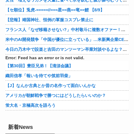
女性「増えるワカメを大量に食べて水を飲むと腹が膨らむって本当？実際にやってみるわ」 → 腹がどんどん膨らんで… うわぁあああああああ
【セ順位】兎虎-=====//===星==燕==竜==鯉 【8/9】
【悲報】靖国神社、恒例の軍服コスプレ禁止に
フランス人「なぜ移籍させない?」中村敬斗に複数オファー！ランスが46億円要求でまさかの残留の可能性浮上！現地サポの本音がこれ！【海外の反応】
米中のAI開発競争「中国が優位に立っている」…米新興企業CEOが予測！
今日の乃木中で設楽と吉田のマンツーマン卒業対談やるよな？ やってくれよ。やってくださいお願いします。
Error: Feed has an error or is not valid.
【第30回】豊臣兄弟！【清須会議】
織田信孝「報いを待てや筑前羽柴」
【J】なんか古典とか昔の名作って面白いんかな
アメリカが朝鮮戦争で勝つにはどうしたらいいのか？
蛍大名・京極高次を語ろう
新着News