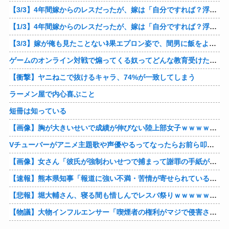
【3/3】4年間嫁からのレスだったが、嫁は「自分ですれば？浮気したら慰謝料貰うから！」と。でも急に子供が欲しいと迫ってきたと思ったら妊娠してたｗ 俺の方が慰謝料貰えそうだな♪
【1/3】4年間嫁からのレスだったが、嫁は「自分ですれば？浮気したら慰謝料貰うから！」と。でも急に子供が欲しいと迫ってきたと思ったら妊娠してたｗ 俺の方が慰謝料貰えそうだな♪
【3/3】嫁が俺も見たことないﾈ果エプロン姿で、間男に飯をよそってるところに遭遇！当然別れたが、家に戻るとせせこと元嫁掃除してたｗ「裸エプロンで掃除しろよ」と言ってやったわｗ
ゲームのオンライン対戦で煽ってくる奴ってどんな教育受けたんや
【衝撃】ヤニねこで抜けるキャラ、74%が一致してしまう
ラーメン屋で内心喜ぶこと
短冊は知っている
【画像】胸が大きいせいで成績が伸びない陸上部女子ｗｗｗｗｗｗｗｗｗｗｗｗ
Vチューバーがアニメ主題歌や声優やるってなったらお前ら叩くけどさ……他
【画像】女さん「彼氏が強制わいせつで捕まって謝罪の手紙が来た」ﾊﾟｼｬｯ他
【速報】熊本県知事「報道に強い不満・苦情が寄せられている」→TBSの報道特集がまさにそれな件他
【悲報】堀大輔さん、寝る間も惜しんでレスバ祭りｗｗｗｗｗｗｗｗｗｗｗｗｗｗｗｗｗｗｗｗｗｗｗｗ他
【物議】大物インフルエンサー「喫煙者の権利がマジで侵害されてる。いくら税金払ってるんだ」他