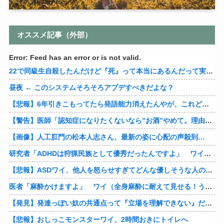
オススメ記事（外部）
Error: Feed has an error or is not valid.
22で同級生自殺したんだけど『死』って本当にあるんだって実感して怖くなってきた
昼夜 ← このシステムそろそろアプデすべきだよな？
【悲報】6年引きこもってたら発語能力消えたんやが、これどうやって直せばええんや？
【警告】医師「認知症になりたくないなら”お酒”やめて。理由がこれ」
【画像】人工肛門の松本人志さん、最新の姿に心配の声殺到…
研究者「ADHDは狩猟民族として優秀だったんですよ」 ワイ「…おかしいですよね？」→
【悲報】ASDワイ、他人を怒らせすぎてどんな優しそうな人の怒り顔も余裕で想像できるようになってしまう
医者「麻酔かけますよ」 ワイ（全身麻酔に耐えて見せる！うおおおおおお！！！！）→
【発見】発達っぽい奴の共通点って『立場を理解できない』だよな
【悲報】おしっこモンスターワイ、2時間おきにトイレへ