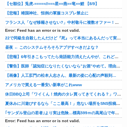
【セ順位】兎虎-=====//===星==燕==竜==鯉 【8/9】
【悲報】靖国神社、恒例の軍服コスプレ禁止に
フランス人「なぜ移籍させない?」中村敬斗に複数オファー！ランスが46億円要求でまさかの残留の可能性浮上！現地サポの本音がこれ！【海外の反応】
Error: Feed has an error or is not valid.
22で同級生自殺したんだけど『死』って本当にあるんだって実感して怖くなってきた
昼夜 ← このシステムそろそろアプデすべきだよな？
【悲報】6年引きこもってたら発語能力消えたんやが、これどうやって直せばええんや？
【警告】医師「認知症になりたくないなら”お酒”やめて。理由がこれ」
【画像】人工肛門の松本人志さん、最新の姿に心配の声殺到…
アメリカで買える一番安い新車がこれwww
休日BBQ上司「ワイくん！焼肉のタレ買ってきてくれる？」ワイ「！！？」
夏休みに川遊びするなら「ここ最高！」危ない場所をSNS投稿、水難事故が起きたら法的責任を問われる？ 福岡県八女市の星野川
｢サンダル登山の若者｣より実は危険…標高599ｍの高尾山で年間100件超の遭難事故を起こしている張本人「中高年の転倒事故」
Error: Feed has an error or is not valid.