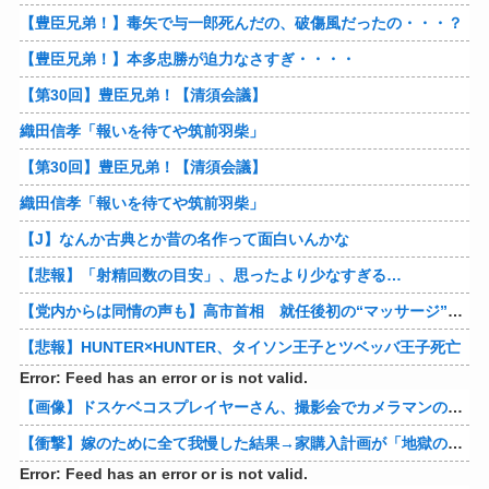
【豊臣兄弟！】毒矢で与一郎死んだの、破傷風だったの・・・？
【豊臣兄弟！】本多忠勝が迫力なさすぎ・・・・
【第30回】豊臣兄弟！【清須会議】
織田信孝「報いを待てや筑前羽柴」
【第30回】豊臣兄弟！【清須会議】
織田信孝「報いを待てや筑前羽柴」
【J】なんか古典とか昔の名作って面白いんかな
【悲報】「射精回数の目安」、思ったより少なすぎる…
【党内からは同情の声も】高市首相 就任後初の“マッサージ”報道に「疲れてるアピ？」とSNSでは一部から冷ややかな声…被災地視察“PV動画”から続く不信
【悲報】HUNTER×HUNTER、タイソン王子とツベッバ王子死亡
Error: Feed has an error or is not valid.
【画像】ドスケベコスプレイヤーさん、撮影会でカメラマンのエッチな要求に答え過ぎてしまうww
【衝撃】嫁のために全て我慢した結果→家購入計画が「地獄の一幕」に…その理由が痛すぎるｗｗｗ 他
Error: Feed has an error or is not valid.