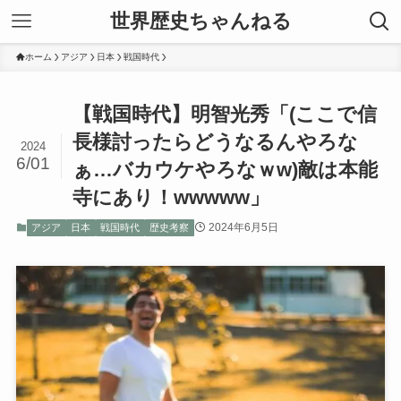
世界歴史ちゃんねる
ホーム
アジア
日本
戦国時代
【戦国時代】明智光秀「(ここで信
長様討ったらどうなるんやろな
2024
6/01
ぁ…バカウケやろなｗw)敵は本能
寺にあり！wwwww」
2024年6月5日
アジア
日本
戦国時代
歴史考察