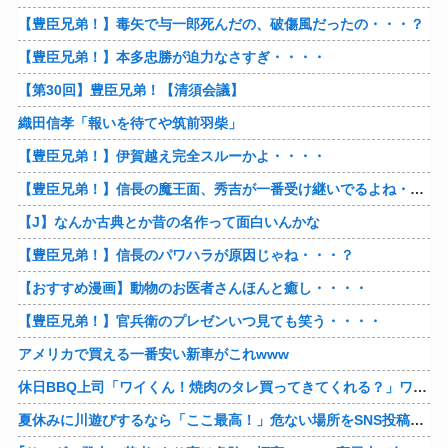
【豊臣兄弟！】毒矢で与一郎死んだの、破傷風だったの・・・？
【豊臣兄弟！】本多忠勝が迫力なさすぎ・・・・
【第30回】豊臣兄弟！【清須会議】
織田信孝「報いを待てや筑前羽柴」
【豊臣兄弟！】伊賀越え完全スルーかよ・・・・
【豊臣兄弟！】信長の魔王面、秀吉が一番受け継いでるよね・・・？
【J】なんか古典とか昔の名作って面白いんかな
【豊臣兄弟！】信長のパワハラが原因じゃね・・・？
【おすすめ漫画】動物のお医者さんほんと癒し・・・・
【豊臣兄弟！】官兵衛のプレゼンいつ見ても笑う・・・・
アメリカで買える一番安い新車がこれwww
休日BBQ上司「ワイくん！焼肉のタレ買ってきてくれる？」ワイ「！！？」
夏休みに川遊びするなら「ここ最高！」危ない場所をSNS投稿、水難事故が起きたら法的責任を問われる？ 福岡県八女市の星野川