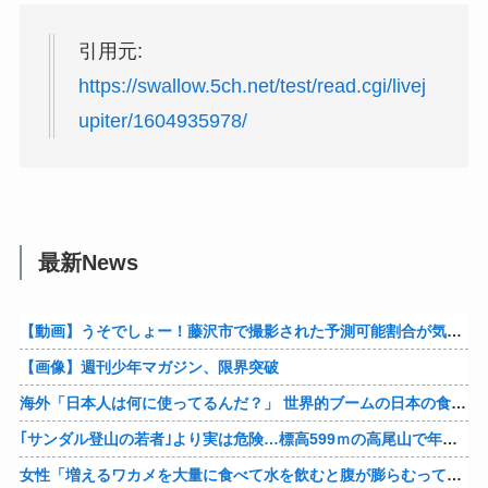
引用元:
https://swallow.5ch.net/test/read.cgi/livej
upiter/1604935978/
最新News
【動画】うそでしょー！藤沢市で撮影された予測可能割合が気になる事故のドラレコ。
【画像】週刊少年マガジン、限界突破
海外「日本人は何に使ってるんだ？」 世界的ブームの日本の食品、買ってみたものの使い道が分からない外国人が続出
｢サンダル登山の若者｣より実は危険…標高599ｍの高尾山で年間100件超の遭難事故を起こしている張本人「中高年の転倒事故」
女性「増えるワカメを大量に食べて水を飲むと腹が膨らむって本当？実際にやってみるわ」 → 腹がどんどん膨らんで… うわぁあああああああ