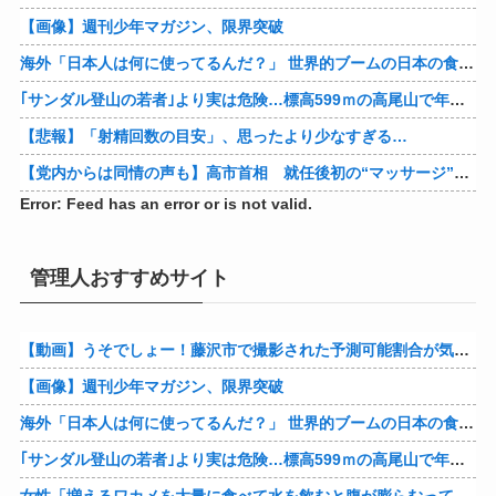
【画像】週刊少年マガジン、限界突破
海外「日本人は何に使ってるんだ？」 世界的ブームの日本の食品、買ってみたものの使い道が分からない外国人が続出
｢サンダル登山の若者｣より実は危険…標高599ｍの高尾山で年間100件超の遭難事故を起こしている張本人「中高年の転倒事故」
【悲報】「射精回数の目安」、思ったより少なすぎる…
【党内からは同情の声も】高市首相 就任後初の“マッサージ”報道に「疲れてるアピ？」とSNSでは一部から冷ややかな声…被災地視察“PV動画”から続く不信
Error: Feed has an error or is not valid.
管理人おすすめサイト
【動画】うそでしょー！藤沢市で撮影された予測可能割合が気になる事故のドラレコ。
【画像】週刊少年マガジン、限界突破
海外「日本人は何に使ってるんだ？」 世界的ブームの日本の食品、買ってみたものの使い道が分からない外国人が続出
｢サンダル登山の若者｣より実は危険…標高599ｍの高尾山で年間100件超の遭難事故を起こしている張本人「中高年の転倒事故」