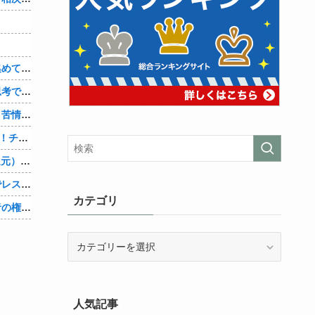
【二次】スクール水着美少女画像だけ集めてみたｗ
友達「お前、なんか性犯罪者みたいな思考で気持ち悪いな」言われたわ
【速報】熊本県知事「報道に強い不満・苦情が寄せられている」→TBSの報道特集がまさにそれな件他
【ネオポルテ】昏昏アリア３Dお披露目！チキンテカテカ他
Amazon「マンガ毎週末セール（50%還元）」アツいスポーツマンガ祭り最終日到来！！！他
【悲報】堀大輔さん、寝る間も惜しんでレスバ祭りｗｗｗｗｗｗｗｗｗｗｗｗｗｗｗｗｗｗｗｗｗｗｗｗ他
カテゴリ
【物議】大物インフルエンサー「喫煙者の権利がマジで侵害されてる。いくら税金払ってるんだ」他
カ
テ
ゴ
リ
人気記事