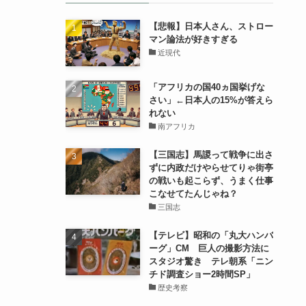
【悲報】日本人さん、ストロー
マン論法が好きすぎる
近現代
「アフリカの国40ヵ国挙げな
さい」←日本人の15%が答えら
れない
南アフリカ
【三国志】馬謖って戦争に出さ
ずに内政だけやらせてりゃ街亭
の戦いも起こらず、うまく仕事
こなせてたんじゃね？
三国志
【テレビ】昭和の「丸大ハンバ
ーグ」CM 巨人の撮影方法に
スタジオ驚き テレ朝系「ニン
チド調査ショー2時間SP」
歴史考察