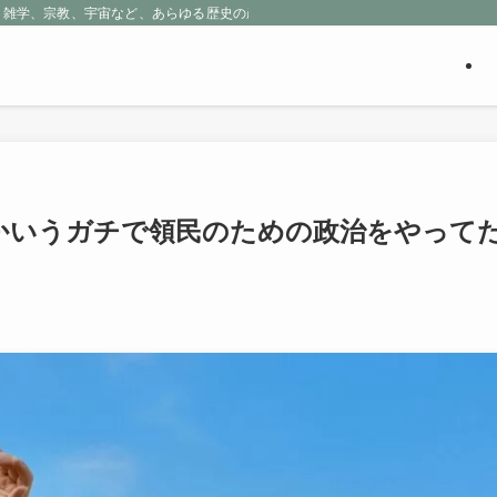
、雑学、宗教、宇宙など、あらゆる歴史の産物に包まれる魅惑の世界を探求しよう
かいうガチで領民のための政治をやって