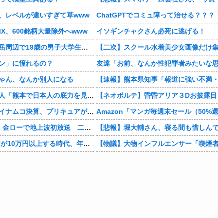
、レベルが違いすぎて草www
ChatGPTでコミュ障って治せる？？？
IX、600銘柄大量除外へwww
イソギンチャクさん必死に逃げる！
北アルプス槍ヶ岳周辺で19歳の男子大学生が遭難 単独で1泊2日の予定で入山も連絡取れず 警察が9日以降捜索予定
ン」に憧れるの？
ゃん、なんか別人になる
【仰天】ドイツ人「熊本で日本人の底力を見た…!」熊本で生まれて初めて震度7の大地震を経験したドイツ人。直後、日本人たちの行動に衝撃を受けてしまう…
【悲報】バンダイナムコ決算、プリキュアが前年比大幅減少
映画『8番出口』金ローで地上波初放送 二宮和也「まさかテレビにまで迷い込んでしまうとは」
1Kアパート家賃が10万円以上する時代、年金14万円前後だと賃貸の人は無理じゃね？