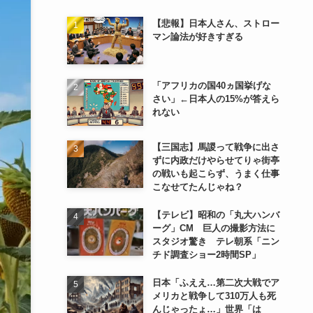
【悲報】日本人さん、ストロー
マン論法が好きすぎる
「アフリカの国40ヵ国挙げな
さい」←日本人の15%が答えら
れない
【三国志】馬謖って戦争に出さ
ずに内政だけやらせてりゃ街亭
の戦いも起こらず、うまく仕事
こなせてたんじゃね？
【テレビ】昭和の「丸大ハンバ
ーグ」CM 巨人の撮影方法に
スタジオ驚き テレ朝系「ニン
チド調査ショー2時間SP」
日本「ふええ…第二次大戦でア
メリカと戦争して310万人も死
んじゃったょ…」世界「は