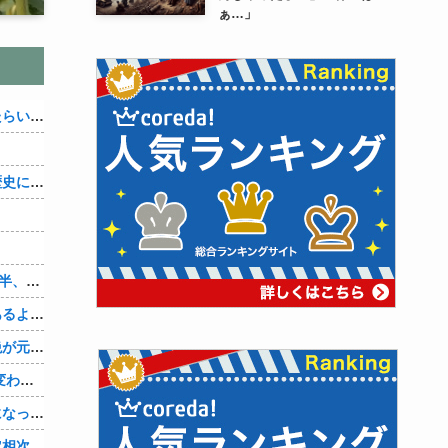
ぁ…」
アメリカが朝鮮戦争で勝つにはどうしたらいいのか？
織田信雄って、「織田信雄はバカ」と歴史に書かれているが今まで家が残っているんでバカではないよな？
まだ3ヶ月経ってないけど、私が20代後半、彼がぎりで40代前半でＷ不倫中。計画している彼との二泊三日の旅行、早く行けるといいな♪
室内猫ってよくこんな感じで寝てる事あるよね。【再】
離婚後、育児放棄と既婚者との妊娠中絶が元旦那にバレて、養育費の支払いが止まった… 私が正社員で働くまで止めると言われてるけど、女として生きたいの。
酔って自爆してバレた… 子供の態度が変わって旦那の口から離婚って言葉が出て、急速に現実に引き戻されたっていうか、あー私本当にしちゃいけないことしてたんだなと思い知った。
震災の時に社内の人に優しくされて気になって、６年付き合った彼に別れを告げました。その時新たな好きな人に夢中で元彼はどうでもよく思えました。今ははっきり言って後悔してます…
【悲報】スマホゲーム会社さん、”サ終”相次ぎ倒産しまくってる模様