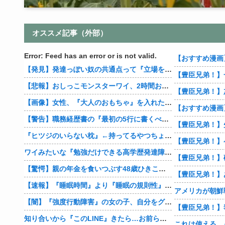
オススメ記事（外部）
Error: Feed has an error or is not valid.
【発見】発達っぽい奴の共通点って『立場を理解できない』だよな
【豊臣兄弟！】
【悲報】おしっこモンスターワイ、2時間おきにトイレへ
【画像】女性、『大人のおもちゃ』を入れたままMRI検査を受けた結果 →
【警告】職務経歴書の『最初の5行に書くべきこと』がこれ
『ヒツジのいらない枕』←持ってるやつちょっとこい
ワイみたいな『勉強だけできる高学歴発達障害者』ってどう生きたらいいんや？
【驚愕】親の年金を食いつぶす48歳ひきこもり…絶望の底から家族を救ったのは『障害基礎年金』だった
【速報】『睡眠時間』より『睡眠の規則性』のほうが大事だと判明
【闇】『強度行動障害』の女の子、自分をグーパンしまくる
知り合いから『このLINE』きたら…お前らどうする？
これは使える…