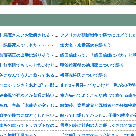
【おすすめ漫画】悪魔さんとお歌癒される・・・・
一課長死んでしもた・・・・
蛍大名・京極高次を語ろう
【豊臣兄弟！】加藤清正の出番は減りそう・・・・
【おすすめ漫画】無表情でちょっと怖いけどかわいい・・・・
明治維新後の徳川家について語る
【豊臣兄弟！】矢になんでうんこ塗ってあるんだよ・・・・
播磨赤松氏について語る
【豊臣兄弟！】ペニシリンさえあれば与一郎助かったのか・・・？
【豊臣兄弟！】破傷風で死ぬとか普通に怖い・・・・
【豊臣兄弟！】あれ、字幕「本能寺が変」じゃなかった・・・？
アメリカが朝鮮戦争で勝つにはどうしたらいいのか？
【豊臣兄弟！】毒矢の毒ってトリカブトなのかな・・・？
って模型工具ある？