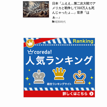
日本「ふええ…第二次大戦でア
メリカと戦争して310万人も死
んじゃったょ…」世界「は
ぁ…」
昭和時代