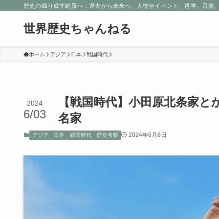
歴史の織り成す絶景へ：過去から未来へ、人物やイベント、哲学、音楽
世界歴史ちゃんねる
ホーム
アジア
日本
戦国時代
【戦国時代】小田原北条家と
2024
6/03
名家
2024年6月8日
アジア
日本
戦国時代
歴史考察