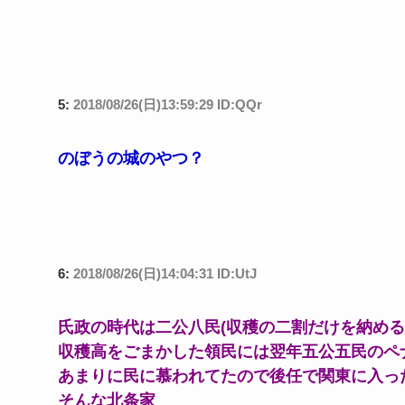
5:
2018/08/26(日)13:59:29 ID:QQr
のぼうの城のやつ？
6:
2018/08/26(日)14:04:31 ID:UtJ
氏政の時代は二公八民(収穫の二割だけを納める
収穫高をごまかした領民には翌年五公五民のペ
あまりに民に慕われてたので後任で関東に入っ
そんな北条家