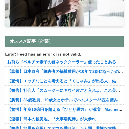
オススメ記事（外部）
Error: Feed has an error or is not valid.
お前ら『ペルチェ素子の首ネッククーラー』使ったことあるか？
【悲報】日本政府「障害者の福祉費用が10年で2倍になったので抑制します」
【驚愕】エッチなことを考えると『くしゃみ』が出る人、結構いると判明
【警告】社会人「スムージーにキウイ皮ごと入れよ。これ美容にいいんだよね〜」→ 結果…
【胸糞】36歳教員、19歳女とホテルでハムスター25匹を踏み潰すなどして逮捕
【驚愕】年商10億円を超える『ひとり親方』が激増 Mac miniを大量購入しAIを従業員に
【速報】熊本の被災地、『火事場泥棒』が大暴れ…
【警告】地震を利用してデマを垂れ流した人間、悲惨な末路を迎える…