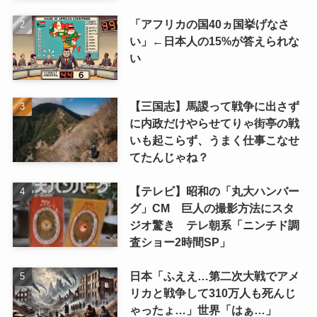
「アフリカの国40ヵ国挙げなさ
い」←日本人の15%が答えられな
い
【三国志】馬謖って戦争に出さず
に内政だけやらせてりゃ街亭の戦
いも起こらず、うまく仕事こなせ
てたんじゃね？
【テレビ】昭和の「丸大ハンバー
グ」CM 巨人の撮影方法にスタ
ジオ驚き テレ朝系「ニンチド調
査ショー2時間SP」
日本「ふええ…第二次大戦でアメ
リカと戦争して310万人も死んじ
ゃったょ…」世界「はぁ…」