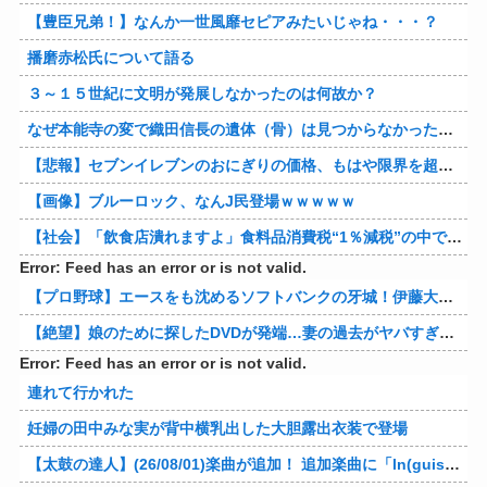
【豊臣兄弟！】なんか一世風靡セピアみたいじゃね・・・？
播磨赤松氏について語る
３～１５世紀に文明が発展しなかったのは何故か？
なぜ本能寺の変で織田信長の遺体（骨）は見つからなかったのか
【悲報】セブンイレブンのおにぎりの価格、もはや限界を超える
【画像】ブルーロック、なんJ民登場ｗｗｗｗｗ
【社会】「飲食店潰れますよ」食料品消費税“1％減税”の中で上がる懸念 外食は10％で“9％”差に…一方で対象の弁当店でも悲痛な声「値下げできない…」
Error: Feed has an error or is not valid.
【プロ野球】エースをも沈めるソフトバンクの牙城！伊藤大海の対ホークス防御率から見るパリーグの厳しさ
【絶望】娘のために探したDVDが発端…妻の過去がヤバすぎてメンタル崩壊ｗｗｗｗ 他
Error: Feed has an error or is not valid.
連れて行かれた
妊婦の田中みな実が背中横乳出した大胆露出衣装で登場
【太鼓の達人】(26/08/01)楽曲が追加！ 追加楽曲に「ln(guis・tics) / Sephid」「Remnath / ぺのれり」の2曲が登場！！