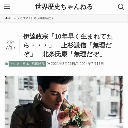
世界歴史ちゃんねる
ホーム
アジア
日本
戦国時代
伊達政宗「10年早く生まれてた
2024
ら・・・」 上杉謙信「無理だ
7/17
ぞ」 北条氏康「無理だぞ」
2021年2月26日
2024年7月17日
アジア
日本
戦国時代