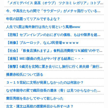
「メガミデバイス 皇巫（オウブ） ツクヨミ レガリア」コトブキヤデビュー…
今、中高生たちの間で「サウダージ」がメチャ流行っているらしい
年収の話題ってリアルでするよな？
人生で1度は海外旅行は当たり前という風潮www
【悲報】セブンイレブンのおにぎりの価格、もはや限界を超える
【画像】ブルーロック、なんJ民登場ｗｗｗｗｗ
【社会】「飲食店潰れますよ」食料品消費税“1％減税”の中で上がる懸念 外食は10％で“9％”差に…一方で対象の弁当店でも悲痛な声「値下げできない…」
【速報】ME:I新曲の売上がヤバすぎる結果に・・・
【衝撃】0歳児を玄関に置き去りにし旅行に行く弟夫婦「旅行中、1ヶ月世話しろw」18年後に返せと言われ「お前らの子供、捨てたよ?」「は!?」
播磨赤松氏について語る
３～１５世紀に文明が発展しなかったのは何故か？
なぜ本能寺の変で織田信長の遺体（骨）は見つからなかったのか
豊臣秀頼を生かしてやって欲しかった
古文・漢文は高校の授業科目から外すべき？