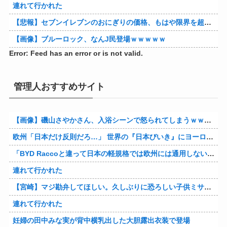
連れて行かれた
【悲報】セブンイレブンのおにぎりの価格、もはや限界を超える
【画像】ブルーロック、なんJ民登場ｗｗｗｗｗ
Error: Feed has an error or is not valid.
管理人おすすめサイト
【画像】磯山さやかさん、入浴シーンで怒られてしまうｗｗｗｗｗｗ
欧州「日本だけ反則だろ…」 世界の『日本びいき』にヨーロッパ全土から不満の声
「BYD Raccoと違って日本の軽規格では欧州には通用しない」と自動車系ライターが示唆、だが速攻で反例を提示されて即落ち二コマ状態に……
連れて行かれた
【宮崎】マジ勘弁してほしい。久しぶりに恐ろしい子供ミサイルを見た。
連れて行かれた
妊婦の田中みな実が背中横乳出した大胆露出衣装で登場