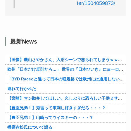
ter/1504059873/
最新News
【画像】磯山さやかさん、入浴シーンで怒られてしまうｗｗｗｗｗｗ
欧州「日本だけ反則だろ…」 世界の『日本びいき』にヨーロッパ全土から不満の声
「BYD Raccoと違って日本の軽規格では欧州には通用しない」と自動車系ライターが示唆、だが速攻で反例を提示されて即落ち二コマ状態に……
連れて行かれた
【宮崎】マジ勘弁してほしい。久しぶりに恐ろしい子供ミサイルを見た。
【豊臣兄弟！】秀吉って串刺し好きすぎだろ・・・？
【豊臣兄弟！】山崎ってウイスキーの・・・？
播磨赤松氏について語る