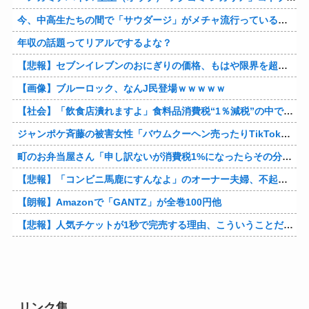
今、中高生たちの間で「サウダージ」がメチャ流行っているらしい
年収の話題ってリアルでするよな？
【悲報】セブンイレブンのおにぎりの価格、もはや限界を超える
【画像】ブルーロック、なんJ民登場ｗｗｗｗｗ
【社会】「飲食店潰れますよ」食料品消費税“1％減税”の中で上がる懸念 外食は10％で“9％”差に…一方で対象の弁当店でも悲痛な声「値下げできない…」
ジャンポケ斉藤の被害女性「バウムクーヘン売ったりTikTokライブしててムカついたから示談しなかった」
町のお弁当屋さん「申し訳ないが消費税1%になったらその分商品代を値上げするわ」 「うちも！」
【悲報】「コンビニ馬鹿にすんなよ」のオーナー夫婦、不起訴ｗｗｗｗｗｗｗｗ
【朗報】Amazonで「GANTZ」が全巻100円他
【悲報】人気チケットが1秒で完売する理由、こういうことだったｗｗｗｗ他
リンク集