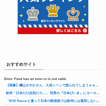
おすすめサイト
Error: Feed has an error or is not valid.
【画像】磯山さやかさん、入浴シーンで怒られてしまうｗｗｗｗｗｗ
欧州「日本だけ反則だろ…」 世界の『日本びいき』にヨーロッパ全土から不満の声
「BYD Raccoと違って日本の軽規格では欧州には通用しない」と自動車系ライターが示唆、だが速攻で反例を提示されて即落ち二コマ状態に……