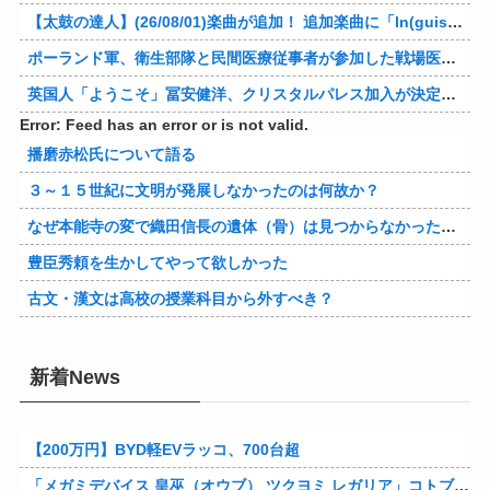
【太鼓の達人】(26/08/01)楽曲が追加！ 追加楽曲に「ln(guis・tics) / Sephid」「Remnath / ぺのれり」の2曲が登場！！
ポーランド軍、衛生部隊と民間医療従事者が参加した戦場医療訓練を実施！
英国人「ようこそ」冨安健洋、クリスタルパレス加入が決定的に！メディカル検査をパス！現地サポが歓迎！アーセナルファンも祝福！【海外の反応】
Error: Feed has an error or is not valid.
播磨赤松氏について語る
３～１５世紀に文明が発展しなかったのは何故か？
なぜ本能寺の変で織田信長の遺体（骨）は見つからなかったのか
豊臣秀頼を生かしてやって欲しかった
古文・漢文は高校の授業科目から外すべき？
新着News
【200万円】BYD軽EVラッコ、700台超
「メガミデバイス 皇巫（オウブ） ツクヨミ レガリア」コトブキヤデビュー…