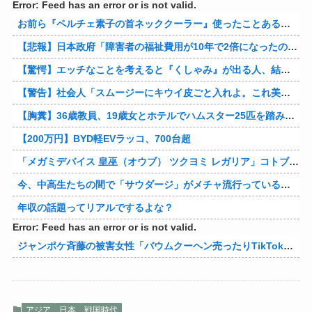
Error: Feed has an error or is not valid.
お前ら『ペルチェ素子の首ネッククーラー』使ったことあるか？
【悲報】日本政府「障害者の福祉費用が10年で2倍になったので抑制します」
【驚愕】エッチなことを考えると『くしゃみ』が出る人、結構いると判明
【警告】社会人「スムージーにキウイ皮ごと入れよ。これ美容にいいんだよね〜」→ 結果…
【胸糞】36歳教員、19歳女とホテルでハムスター25匹を踏み潰すなどして逮捕
【200万円】BYD軽EVラッコ、700台超
「メガミデバイス 皇巫（オウブ） ツクヨミ レガリア」コトブキヤデビュー…
今、中高生たちの間で「サウダージ」がメチャ流行っているらしい
年収の話題ってリアルでするよな？
Error: Feed has an error or is not valid.
ジャンポケ斉藤の被害女性「バウムクーヘン売ったりTikTokライブしててムカついたから示談しなかった」
アジア
日本
戦国時代