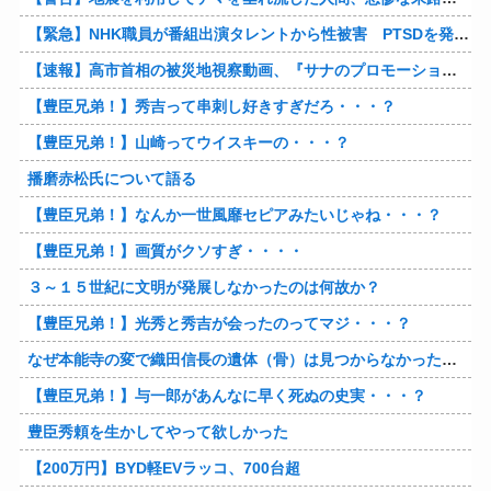
【緊急】NHK職員が番組出演タレントから性被害 PTSDを発症し休職へ
【速報】高市首相の被災地視察動画、『サナのプロモーションビデオ』すぎて炎上
【豊臣兄弟！】秀吉って串刺し好きすぎだろ・・・？
【豊臣兄弟！】山崎ってウイスキーの・・・？
播磨赤松氏について語る
【豊臣兄弟！】なんか一世風靡セピアみたいじゃね・・・？
【豊臣兄弟！】画質がクソすぎ・・・・
３～１５世紀に文明が発展しなかったのは何故か？
【豊臣兄弟！】光秀と秀吉が会ったのってマジ・・・？
なぜ本能寺の変で織田信長の遺体（骨）は見つからなかったのか
【豊臣兄弟！】与一郎があんなに早く死ぬの史実・・・？
豊臣秀頼を生かしてやって欲しかった
【200万円】BYD軽EVラッコ、700台超