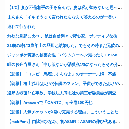
【1/2】妻が不倫相手の子を産んだ。妻は私が知らないと思っている。遠方のため会うのは年に数回程度だが、今も不倫相手とは切れていない。そしてまもなく妻は不倫相手に会いに行く…
まんさん「イキそうって言われたらなんて答えるのが一番いい？」
連れて行かれた
無欲な旦那に比べ 、彼は自信満々で野心家。ポジティブな彼に惹かれバイト後や休みの日に会うようになり、男女の関係になるまで時間はいらなかった… だが彼はただのバカだったｗ
21歳の時に3歳年上の旦那と結婚した。でもその時まだ元彼のこと忘れられなくて、元彼の再アタックに負けて浮気しちゃって… でも結局ばれて旦那の辛そうな姿見て初めて後悔した…
ジャンポケ斉藤の被害女性「バウムクーヘン売ったりTikTokライブしててムカついたから示談しなかった」
町のお弁当屋さん「申し訳ないが消費税1%になったらその分商品代を値上げするわ」 「うちも！」
【悲報】「コンビニ馬鹿にすんなよ」のオーナー夫婦、不起訴ｗｗｗｗｗｗｗｗ
【朗報】檜山沙耶(おさや)伝説のファン、子供ができたおさやへの正直な気持ちを語るｗ
辺野古転覆ﾀﾋ亡事故、学校法人同志社の第三者委員会が調査報告書を公表 … 安全配慮義務違反や安全管理に関する検証を妨げた組織風土の存在を指摘
【朗報】Amazonで「GANTZ」が全巻100円他
【悲報】人気チケットが1秒で完売する理由、こういうことだったｗｗｗｗ他
【mekPark】由比河ひなみ、初ASMR！ASMRの伸び代あるよ他