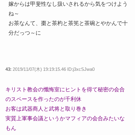
嫁からは甲斐性なし扱いされるから気をつけよう
ね～
お茶なんて、棗と茶杓と茶筅と茶碗とやかんで十
分だっつ～に
43:
2019/11/07(木) 19:19:15.46 ID:j3xcSJwa0
キリスト教会の懺悔室にヒントを得て秘密の会合
のスペースを作ったのが千利休
お客は武器商人と武将と取り巻き
実質上軍事会議というかマフィアの会合みたいな
もん