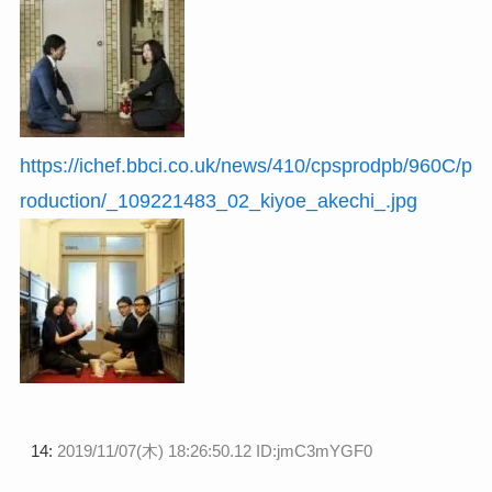
https://ichef.bbci.co.uk/news/410/cpsprodpb/960C/p
roduction/_109221483_02_kiyoe_akechi_.jpg
14:
2019/11/07(木) 18:26:50.12 ID:jmC3mYGF0