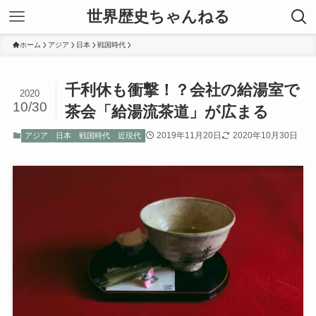
世界歴史ちゃんねる
ホーム
アジア
日本
戦国時代
千利休も衝撃！？会社の給湯室で
2020
10/30
茶会「給湯流茶道」が広まる
2019年11月20日
2020年10月30日
アジア
日本
戦国時代
近現代