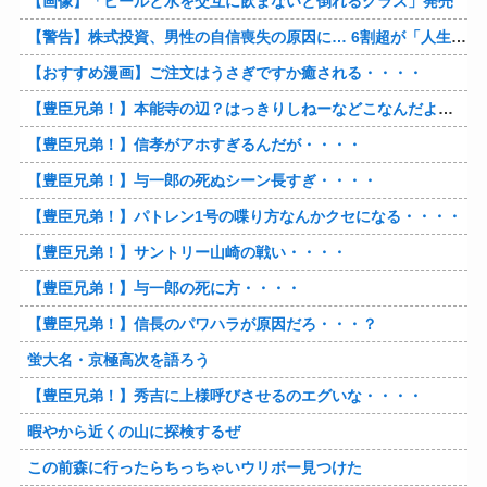
【画像】「ビールと水を交互に飲まないと倒れるグラス」発売
【警告】株式投資、男性の自信喪失の原因に… 6割超が「人生の敗者」自認
【おすすめ漫画】ご注文はうさぎですか癒される・・・・
【豊臣兄弟！】本能寺の辺？はっきりしねーなどこなんだよ・・・・
【豊臣兄弟！】信孝がアホすぎるんだが・・・・
【豊臣兄弟！】与一郎の死ぬシーン長すぎ・・・・
【豊臣兄弟！】パトレン1号の喋り方なんかクセになる・・・・
【豊臣兄弟！】サントリー山崎の戦い・・・・
【豊臣兄弟！】与一郎の死に方・・・・
【豊臣兄弟！】信長のパワハラが原因だろ・・・？
蛍大名・京極高次を語ろう
【豊臣兄弟！】秀吉に上様呼びさせるのエグいな・・・・
暇やから近くの山に探検するぜ
この前森に行ったらちっちゃいウリボー見つけた