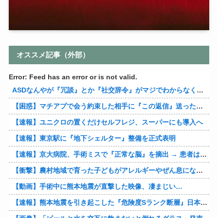
オススメ記事（外部）
Error: Feed has an error or is not valid.
ASDなんやが『冗談』とか『社交辞令』がマジでわからなくて怖い
【困惑】マチアプで会う約束した相手に『この返信』送ったらブロックされたんやが…
【速報】ユニクロの置くだけセルフレジ、スーパーにも導入へ
【速報】東京駅に『地下シェルター』整備を正式表明
【速報】京大病院、手術ミスで『正常な脳』を摘出 → 患者は自発呼吸不可能な植物状態に
【衝撃】農村地域で育った子どもがアレルギーやぜん息になりにくい『農場効果』を引き起こす細菌が判明
【動画】手術中に熊本地震が直撃した映像、凄まじい…
【速報】熊本地震を引き起こした『危険度Sランク断層』日本のド真ん中に10カ所もあると判明