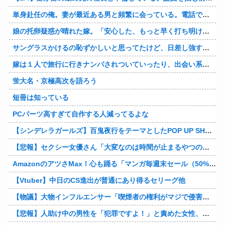
単身赴任の俺。妻が最近ある男と頻繁に会っている。電話で問い詰めた。「好きなのはアナタ、でも会えないのがツライ、寂しいから・・・」妻は、その男と不倫関係に発展した様だ…
娘の托卵疑惑が晴れた嫁。「安心した、もっと早く打ち明けて鑑定しておけばよかった」と。そして「今度こそ家族三人で幸せになりたい」と言い出した！！ごめんこうむるわｗｗ
サングラスかけるの恥ずかしいと思ってたけど、日差し強すぎてサングラスかけ始めたわ
嫁は１人で旅行に行きナンパされついていったり、出会い系で知り合った男と会ったりした。しかも酔っていて避妊もしてなかった。そしてやはり自分には夫しかいないと思ったんだとｗ
蛍大名・京極高次を語ろう
短冊は知っている
PCパーツ高すぎて自作する人減ってるよな
【シンデレラガールズ】百鬼夜行をテーマとしたPOP UP SHOPが東京・大阪にて開催
【悲報】セクシー女優さん「大変なのは時間が止まるやつの撮影」←ばらしてしまうｗ
AmazonのアツさMax！心も踊る「マンガ毎週末セール（50%還元）」2日目襲来！他
【Vtuber】中日のCS進出が普通にあり得るセリーグ他
【物議】大物インフルエンサー「喫煙者の権利がマジで侵害されてる。いくら税金払ってるんだ」他
【悲報】人助け中の男性を「犯罪ですよ！」と責めた女性、警察が来た瞬間逃げる他