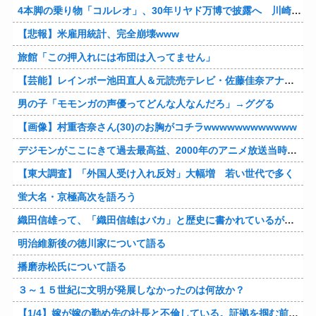
4本脚の乗り物「コルレオ」、30年リヤド万博で披露へ 川崎重工が35年発売目指す
【悲報】米雇用統計、完全崩壊www
旅館「この押入れには布団は入ってません」
【芸能】レインボー池田直人＆元読売テレビ・佐藤佳奈アナが結婚
男の子「モモンガの声優ってどんな人なんだろ」→ググる
【画像】村重杏奈さん(30)のお胸がコチラwwwwwwwwwwww
デジモンがここにきて過去最高益、2000年のアニメ放送当時を上回る
【東大調査】「外国人受け入れ反対」大幅増 若い世代で多く
蛍大名・京極高次を語ろう
織田信雄って、「織田信雄はバカ」と歴史に書かれているが今まで家が残っているんでバカではないよな？
明治維新後の徳川家について語る
播磨赤松氏について語る
３～１５世紀に文明が発展しなかったのは何故か？
【1/4】嫁が嫁の勤め先の社長と不倫している。証拠を掴む前に嫁から離婚を切り出されたので、ハッタリかまして証拠を握っているフリしたら、向こうから示談話を振ってきたｗ