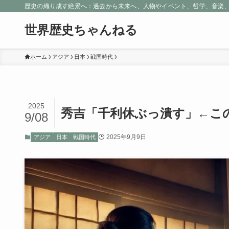
歴史の織り成す絶景へ：過去から未来へ、人物やイベント、哲学、音楽
世界歴史ちゃんねる
ホーム
アジア
日本
戦国時代
2025
秀吉「千利休ぶっ潰す」←こ
9/08
2025年9月9日
アジア
日本
戦国時代