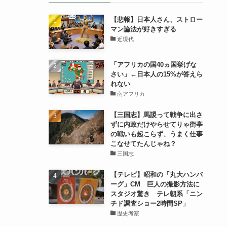
【悲報】日本人さん、ストロー
マン論法が好きすぎる
近現代
「アフリカの国40ヵ国挙げな
さい」←日本人の15%が答えら
れない
南アフリカ
【三国志】馬謖って戦争に出さ
ずに内政だけやらせてりゃ街亭
の戦いも起こらず、うまく仕事
こなせてたんじゃね？
三国志
【テレビ】昭和の「丸大ハンバ
ーグ」CM 巨人の撮影方法に
スタジオ驚き テレ朝系「ニン
チド調査ショー2時間SP」
歴史考察