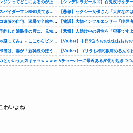
結局さ、車のエンジンってどこにあるのが正解なんだよ！
【感想まとめ】スパイダーマンBND見てきたよ
【芸能】ココリコ遠藤の自宅、猛暑で全館空調故障…新品交換費300万円…高額費用に「高すぎる」
【相談】早めに予約した通路側の席に、見知らぬ母子が。車掌の呼びかけにも「目を閉じて無視」して居座られました。無理やり奪われた席は、結局“やったもん勝ち”になってしまうのでしょうか？
佐山聡「はいじゃ蹴ってみ」←ここからビンタされずに済む方法
【お金】お盆の帰省は、妻が「新幹線のほうが楽」と譲りません。東京から大阪まで家族4人だと往復「10万円」近くかかるため、私は車で節約したいのですが、実際の費用はどれくらい違うのでしょうか？
【Vtuber】ゴリラも椎間板痛めるんや
カとかいう人気キャラｗｗｗｗ
Vチューバーに最近ある変化が起きつつ
こわいよね