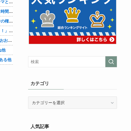
【シンデレラガールズ】百鬼夜行をテーマとしたPOP UP SHOPが東京・大阪にて開催
【悲報】セクシー女優さん「大変なのは時間が止まるやつの撮影」←ばらしてしまうｗ
【物議】大物インフルエンサー「喫煙者の権利がマジで侵害されてる。いくら税金払ってるんだ」他
【悲報】人助け中の男性を「犯罪ですよ！」と責めた女性、警察が来た瞬間逃げる他
【Vtuber】中日5位うおおおおおおおおおおおおおおおお他
ね他
ある他
カテゴリ
カ
テ
ゴ
リ
人気記事