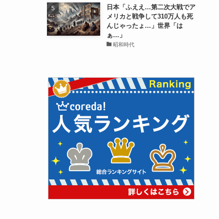
日本「ふええ…第二次大戦でア
メリカと戦争して310万人も死
んじゃったょ…」世界「は
ぁ…」
昭和時代