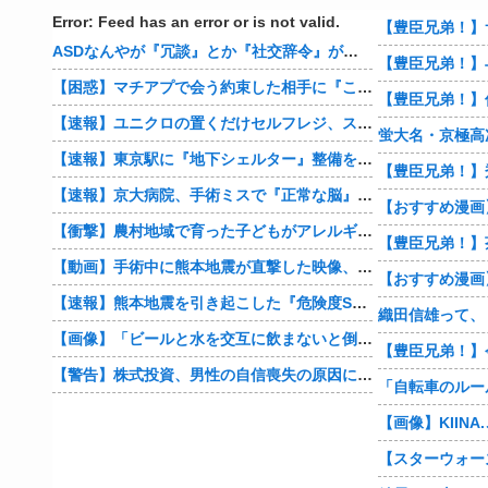
Error: Feed has an error or is not valid.
【豊臣兄弟！】
ASDなんやが『冗談』とか『社交辞令』がマジでわからなくて怖い
【豊臣兄弟！】
【困惑】マチアプで会う約束した相手に『この返信』送ったらブロックされたんやが…
【速報】ユニクロの置くだけセルフレジ、スーパーにも導入へ
蛍大名・京極高
【速報】東京駅に『地下シェルター』整備を正式表明
【速報】京大病院、手術ミスで『正常な脳』を摘出 → 患者は自発呼吸不可能な植物状態に
【衝撃】農村地域で育った子どもがアレルギーやぜん息になりにくい『農場効果』を引き起こす細菌が判明
【豊臣兄弟！】
【動画】手術中に熊本地震が直撃した映像、凄まじい…
【速報】熊本地震を引き起こした『危険度Sランク断層』日本のド真ん中に10カ所もあると判明
【画像】「ビールと水を交互に飲まないと倒れるグラス」発売
【豊臣兄弟！】
【警告】株式投資、男性の自信喪失の原因に… 6割超が「人生の敗者」自認