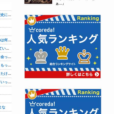
ぁ…」
織田信雄って、「織田信雄はバカ」と歴史に書かれているが今まで家が残っているんでバカではないよな？
３～１５世紀に文明が発展しなかったのは何故か？
【1/4】嫁が嫁の勤め先の社長と不倫している。証拠を掴む前に嫁から離婚を切り出されたので、ハッタリかまして証拠を握っているフリしたら、向こうから示談話を振ってきたｗ
単身赴任の俺。妻が最近ある男と頻繁に会っている。電話で問い詰めた。「好きなのはアナタ、でも会えないのがツライ、寂しいから・・・」妻は、その男と不倫関係に発展した様だ…
娘の托卵疑惑が晴れた嫁。「安心した、もっと早く打ち明けて鑑定しておけばよかった」と。そして「今度こそ家族三人で幸せになりたい」と言い出した！！ごめんこうむるわｗｗ
サングラスかけるの恥ずかしいと思ってたけど、日差し強すぎてサングラスかけ始めたわ
嫁は１人で旅行に行きナンパされついていったり、出会い系で知り合った男と会ったりした。しかも酔っていて避妊もしてなかった。そしてやはり自分には夫しかいないと思ったんだとｗ
よな