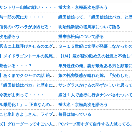
サントリー山崎の戦い・・・・
蛍大名・京極高次を語ろう
与一郎の死に方・・・・
【豊臣兄弟！】信長のパワハラが原因だろ・・・？
明治維新後の徳川家について語る
次を語ろう
播磨赤松氏について語る
【豊臣兄弟！】秀吉に上様呼びさせるのエグいな・・・・
【おすすめ漫画】メイドラゴントールの尻尾もふもふ・・・・
茶会いる・・・？
【おすすめ漫画】あくまでクジャクの話 絵が綺麗・・・・
織田信雄って、「織田信雄はバカ」と歴史に書かれているが今まで家が残っているんでバカではないよな？
今夜が山田って・・・・
「自転車のルール厳罰化！」← 正直なんの意味もなかった件www
蛍大名・京極高次を語ろう
【画像】KIINA.こと氷川きよしさん、ライブを前にあたシコ欲全開www
短冊は知っている
【スターウォーズ】グローグーってすごい人気あるんだな…
PCパーツ高すぎて自作する人減ってる