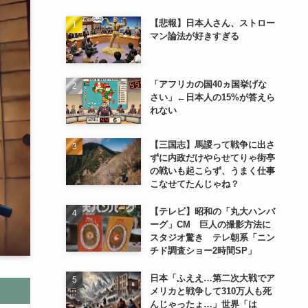
【悲報】日本人さん、ストロー
マン論法が好きすぎる
「アフリカの国40ヵ国挙げな
さい」←日本人の15%が答えら
れない
【三国志】馬謖って戦争に出さ
ずに内政だけやらせてりゃ街亭
の戦いも起こらず、うまく仕事
こなせてたんじゃね？
【テレビ】昭和の「丸大ハンバ
ーグ」CM 巨人の撮影方法に
スタジオ驚き テレ朝系「ニン
チド調査ショー2時間SP」
日本「ふええ…第二次大戦でア
メリカと戦争して310万人も死
んじゃったょ…」世界「は