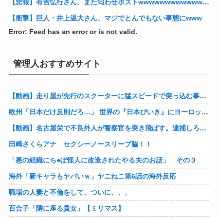
【悲報】有吉弘行さん、また匂わせポストwwwwwwwwwwwwwwww
【衝撃】巨人・井上温大さん、マジでとんでもない事態にwww
Error: Feed has an error or is not valid.
管理人おすすめサイト
【動画】走り屋が先行のスクーターに猛スピードで突っ込む事故。
欧州「日本だけ反則だろ…」 世界の『日本びいき』にヨーロッパ全土から不満の声
【動画】名古屋栄で不良外人が警察官を突き飛ばす。逮捕しろやｗｗｗ
田﨑さくらアナ セクシーノースリーブ脇！！
「悪の組織にち●ぽ怪人に改造されたやる夫のお話」 その３
海外「新キャラもヤバいｗ」ヤニねこ第6話の海外反応
職場の人妻と不倫をして、ついに、、、
百合子「隣に座る貴女」【ミリマス】