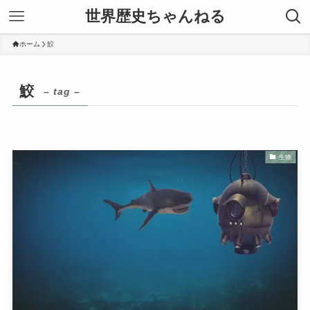
世界歴史ちゃんねる
ホーム
鮫
鮫
– tag –
生物