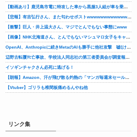
【動画あり】鹿児島市電に特攻した車から黒服3人組が車を乗り捨てて逃走
【悲報】有吉弘行さん、また匂わせポストwwwwwwwwwwwwwwww
【衝撃】巨人・井上温大さん、マジでとんでもない事態にwww
【画像】NHK北海道さん、とんでもないマシュマロ女子をキャスターに起用してしまうwwwwwwww
OpenAI、Anthropicに続きMetaのAIも勝手に他社攻撃 嘘ξけど何これ流行ってんの？
辺野古転覆ﾀﾋ亡事故、学校法人同志社の第三者委員会が調査報告書を公表 … 安全配慮義務違反や安全管理に関する検証を妨げた組織風土の存在を指摘
イソギンチャクさん必死に逃げる！
【朗報】Amazon、汗が飛び散る灼熱の「マンガ毎週末セール（50%還元）」を開催！他
【Vtuber】ゴリラも椎間板痛めるんやね他
リンク集