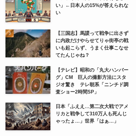
い」←日本人の15%が答えられな
い
【三国志】馬謖って戦争に出さず
に内政だけやらせてりゃ街亭の戦
いも起こらず、うまく仕事こなせ
てたんじゃね？
【テレビ】昭和の「丸大ハンバー
グ」CM 巨人の撮影方法にスタ
ジオ驚き テレ朝系「ニンチド調
査ショー2時間SP」
日本「ふええ…第二次大戦でアメ
リカと戦争して310万人も死んじ
ゃったょ…」世界「はぁ…」