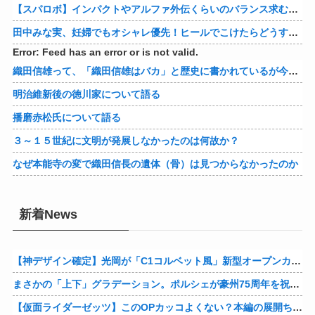
【スパロボ】インパクトやアルファ外伝くらいのバランス求む！！ → インパクトも最終的にはコアブースターで雑魚は一撃で倒せてたけどね
田中みな実、妊婦でもオシャレ優先！ヒールでこけたらどうすんのｗ
Error: Feed has an error or is not valid.
織田信雄って、「織田信雄はバカ」と歴史に書かれているが今まで家が残っているんでバカではないよな？
明治維新後の徳川家について語る
播磨赤松氏について語る
３～１５世紀に文明が発展しなかったのは何故か？
なぜ本能寺の変で織田信長の遺体（骨）は見つからなかったのか
新着News
【神デザイン確定】光岡が「C1コルベット風」新型オープンカーの最新ティーザー画像を公開、マツダ・ロードスターの信頼性にレトロな外観がドッキング
まさかの「上下」グラデーション。ポルシェが豪州75周年を祝う特別モデル「911 Turbo S Land Down Under」を発表、1951年の「見果てぬ夢」が内外装に再現
【仮面ライダーゼッツ】このOPカッコよくない？本編の展開ちゃんと反映してて完成度高いし