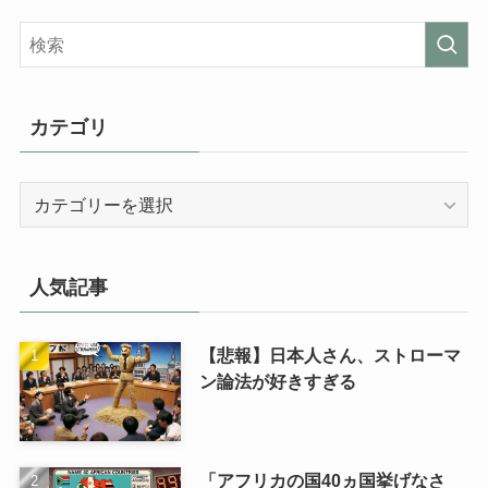
カテゴリ
カ
テ
ゴ
リ
人気記事
【悲報】日本人さん、ストローマ
ン論法が好きすぎる
「アフリカの国40ヵ国挙げなさ