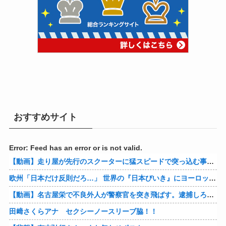
おすすめサイト
Error: Feed has an error or is not valid.
【動画】走り屋が先行のスクーターに猛スピードで突っ込む事故。
欧州「日本だけ反則だろ…」 世界の『日本びいき』にヨーロッパ全土から不満の声
【動画】名古屋栄で不良外人が警察官を突き飛ばす。逮捕しろやｗｗｗ
田﨑さくらアナ セクシーノースリーブ脇！！