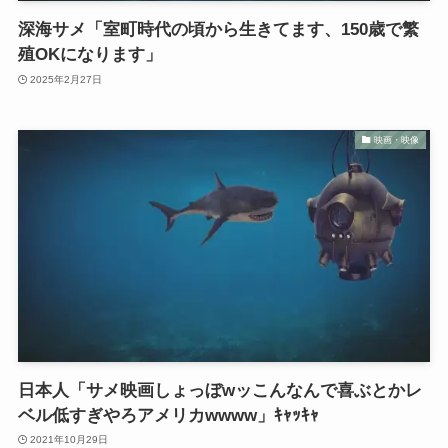
深海サメ「室町時代の頃から生きてます、150歳で繁
殖OKになります」
2025年2月27日
映画・映像
日本人「サメ映画しょっぼwッこんなんで喜ぶとかレ
ベル低すぎやろアメリカwwww」ｷｬｯｷｬ
2021年10月29日