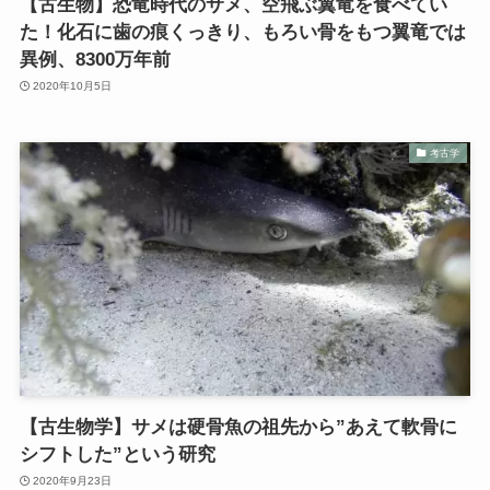
【古生物】恐竜時代のサメ、空飛ぶ翼竜を食べてい
た！化石に歯の痕くっきり、もろい骨をもつ翼竜では
異例、8300万年前
2020年10月5日
考古学
【古生物学】サメは硬骨魚の祖先から”あえて軟骨に
シフトした”という研究
2020年9月23日