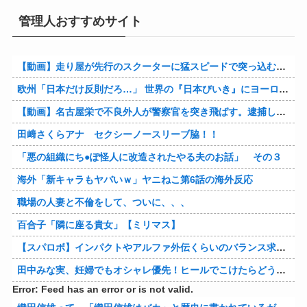
管理人おすすめサイト
【動画】走り屋が先行のスクーターに猛スピードで突っ込む事故。
欧州「日本だけ反則だろ…」 世界の『日本びいき』にヨーロッパ全土から不満の声
【動画】名古屋栄で不良外人が警察官を突き飛ばす。逮捕しろやｗｗｗ
田﨑さくらアナ セクシーノースリーブ脇！！
「悪の組織にち●ぽ怪人に改造されたやる夫のお話」 その３
海外「新キャラもヤバいｗ」ヤニねこ第6話の海外反応
職場の人妻と不倫をして、ついに、、、
百合子「隣に座る貴女」【ミリマス】
【スパロボ】インパクトやアルファ外伝くらいのバランス求む！！ → インパクトも最終的にはコアブースターで雑魚は一撃で倒せてたけどね
田中みな実、妊婦でもオシャレ優先！ヒールでこけたらどうすんのｗ
Error: Feed has an error or is not valid.