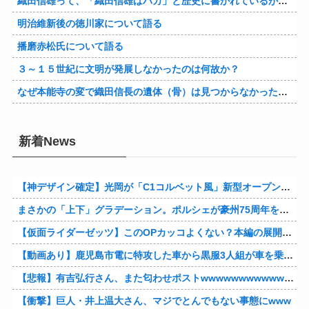
織田信雄って、「織田信雄はバカ」と歴史に書かれているが今まで家が残っているんでバカではないよな？
明治維新後の徳川家について語る
播磨赤松氏について語る
３～１５世紀に文明が発展しなかったのは何故か？
なぜ本能寺の変で織田信長の遺体（骨）は見つからなかったのか
新着News
【神デザイン確定】光岡が「C1コルベット風」新型オープンカーの最新ティーザー画像を公開、マツダ・ロードスターの信頼性にレトロな外観がドッキング
まさかの「上下」グラデーション。ポルシェが豪州75周年を祝う特別モデル「911 Turbo S Land Down Under」を発表、1951年の「見果てぬ夢」が内外装に再現
【仮面ライダーゼッツ】このOPカッコよくない？本編の展開ちゃんと反映してて完成度高いし
【動画あり】鹿児島市電に特攻した車から黒服3人組が車を乗り捨てて逃走
【悲報】有吉弘行さん、また匂わせポストwwwwwwwwwwwwwwww
【衝撃】巨人・井上温大さん、マジでとんでもない事態にwww