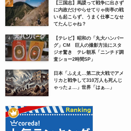
【三国志】馬謖って戦争に出さず
に内政だけやらせてりゃ街亭の戦
いも起こらず、うまく仕事こなせ
てたんじゃね？
【テレビ】昭和の「丸大ハンバー
グ」CM 巨人の撮影方法にスタ
ジオ驚き テレ朝系「ニンチド調
査ショー2時間SP」
日本「ふええ…第二次大戦でアメ
リカと戦争して310万人も死んじ
ゃったょ…」世界「はぁ…」