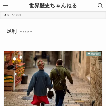
世界歴史ちゃんねる
ホーム
足利
足利
– tag –
歴史考察