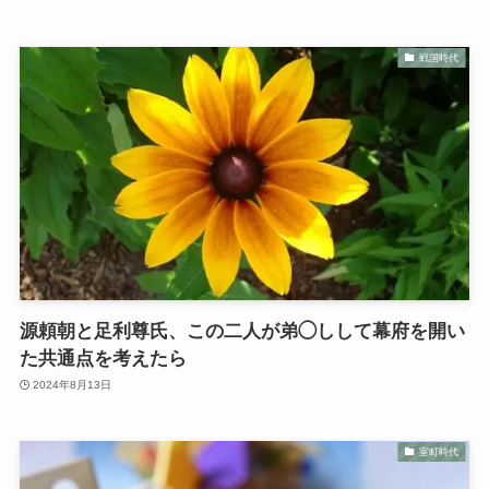
戦国時代
源頼朝と足利尊氏、この二人が弟◯しして幕府を開い
た共通点を考えたら
2024年8月13日
室町時代