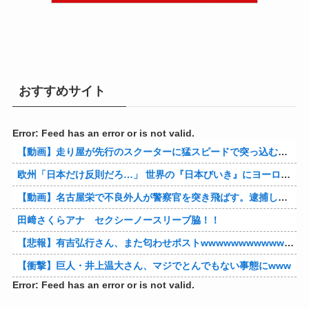
おすすめサイト
Error: Feed has an error or is not valid.
【動画】走り屋が先行のスクーターに猛スピードで突っ込む事故。
欧州「日本だけ反則だろ…」 世界の『日本びいき』にヨーロッパ全土から不満の声
【動画】名古屋栄で不良外人が警察官を突き飛ばす。逮捕しろやｗｗｗ
田﨑さくらアナ セクシーノースリーブ脇！！
【悲報】有吉弘行さん、また匂わせポストwwwwwwwwwwwwwwww
【衝撃】巨人・井上温大さん、マジでとんでもない事態にwww
Error: Feed has an error or is not valid.