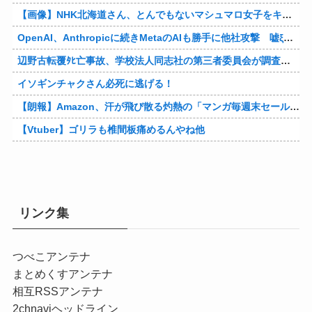
【画像】NHK北海道さん、とんでもないマシュマロ女子をキャスターに起用してしまうwwwwwwww
OpenAI、Anthropicに続きMetaのAIも勝手に他社攻撃 嘘ξけど何これ流行ってんの？
辺野古転覆ﾀﾋ亡事故、学校法人同志社の第三者委員会が調査報告書を公表 … 安全配慮義務違反や安全管理に関する検証を妨げた組織風土の存在を指摘
イソギンチャクさん必死に逃げる！
【朗報】Amazon、汗が飛び散る灼熱の「マンガ毎週末セール（50%還元）」を開催！他
【Vtuber】ゴリラも椎間板痛めるんやね他
リンク集
つべこアンテナ
まとめくすアンテナ
相互RSSアンテナ
2chnaviヘッドライン