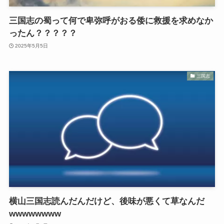
三国志の蜀って何で卑弥呼がおる倭に救援を求めなか
ったん？？？？？
2025年5月5日
三国志
横山三国志読んだんだけど、後味が悪くて草なんだ
wwwwwwww