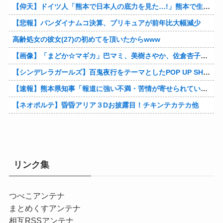
【仰天】ドイツ人「熊本で日本人の底力を見た…!」熊本で生まれて初めて震度7の大地震を経験したドイツ人。直後、日本人たちの行動に衝撃を受けてしまう…
【悲報】バンダイナムコ決算、プリキュアが前年比大幅減少
高齢処女の彼女(27)の初めてを頂いたからwww
【画像】「まどか☆マギカ」巴マミ、美樹さやか、佐倉杏子エロすぎ放課後えんこーハメ撮りどぴゅどぴゅエチエチが最高すぎる❣
【シンデレラガールズ】百鬼夜行をテーマとしたPOP UP SHOPが東京・大阪にて開催
【速報】熊本県知事「報道に強い不満・苦情が寄せられている」→TBSの報道特集がまさにそれな件他
【ネオポルテ】昏昏アリア３Dお披露目！チキンテカテカ他
リンク集
つべこアンテナ
まとめくすアンテナ
相互RSSアンテナ