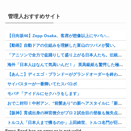
管理人おすすめサイト
【日向坂46】Zepp Osaka、客席が想像以上にヤバい…
【動画】自動ドアの仕組みを理解した富山のツバメが賢い。
「アニソンで全力で盆踊りして盛り上がる日本人たち。伝統もオタクもこの熱量、素晴らしい」→女さんブチギレ「これを見て『日本の品格が落ちた』と思いま…
海外「日本人はなんて気高いんだ！」 英高級紙も驚愕した極限の中の日本人の姿に世界が衝撃
【あんこ】ディエゴ・ブランドーがグランドオーダーを終わらせるようです【FGO二部】 第１６６話
サイバスターが一番輝いてたスパロボ
モバＰ「アイドルにセクハラをします」
おでこ封印！中村アン、“前髪あり”の新ヘアスタイルに「新鮮でたまらん」の声【画像】
【阪神】育成出身の神宮僚介がプロ２試合目の登板も無失点 ボスラーを三振に ピンチで抑えた
トルコ人「日本人まで獲るのか」上田綺世、トルコ名門が巨額の正式オファー！現地サポが騒然！【海外の反応】
Error: Feed has an error or is not valid.