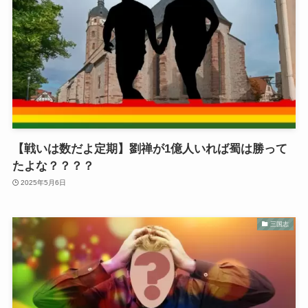
【戦いは数だよ定期】劉禅が1億人いれば蜀は勝って
たよな？？？？
2025年5月6日
三国志