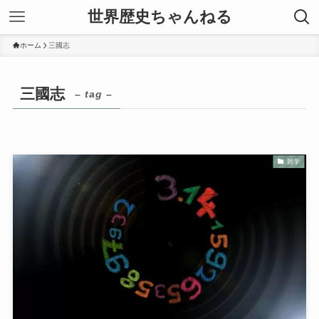
世界歴史ちゃんねる
ホーム
三國志
三國志
– tag –
雑学