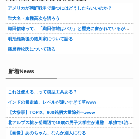
アメリカが朝鮮戦争で勝つにはどうしたらいいのか？
蛍大名・京極高次を語ろう
織田信雄って、「織田信雄はバカ」と歴史に書かれているが今まで家が残っているんでバカではないよな？
明治維新後の徳川家について語る
播磨赤松氏について語る
新着News
これは使える…って模型工具ある？
インドの暴走族、レベルが違いすぎて草www
【大惨事】TOPIX、600銘柄大量除外へwww
北アルプス槍ヶ岳周辺で19歳の男子大学生が遭難 単独で1泊2日の予定で入山も連絡取れず 警察が9日以降捜索予定
【画像】あのちゃん、なんか別人になる