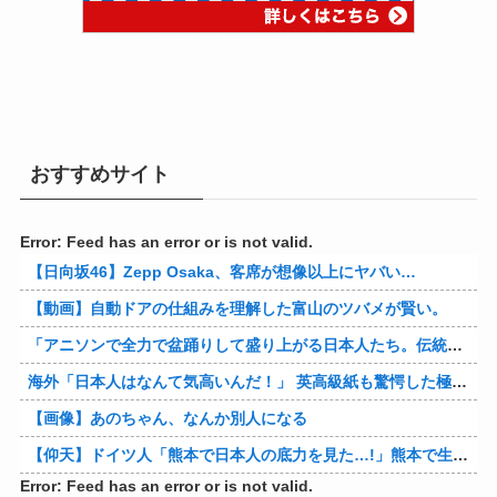
おすすめサイト
Error: Feed has an error or is not valid.
【日向坂46】Zepp Osaka、客席が想像以上にヤバい…
【動画】自動ドアの仕組みを理解した富山のツバメが賢い。
「アニソンで全力で盆踊りして盛り上がる日本人たち。伝統もオタクもこの熱量、素晴らしい」→女さんブチギレ「これを見て『日本の品格が落ちた』と思いま…
海外「日本人はなんて気高いんだ！」 英高級紙も驚愕した極限の中の日本人の姿に世界が衝撃
【画像】あのちゃん、なんか別人になる
【仰天】ドイツ人「熊本で日本人の底力を見た…!」熊本で生まれて初めて震度7の大地震を経験したドイツ人。直後、日本人たちの行動に衝撃を受けてしまう…
Error: Feed has an error or is not valid.