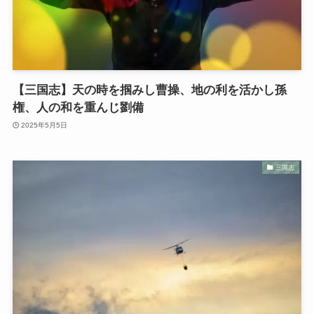
【三国志】天の時を掴みし曹操、地の利を活かし孫
権、人の和を重んじ劉備
2025年5月5日
三国志