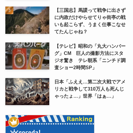
【三国志】馬謖って戦争に出さず
に内政だけやらせてりゃ街亭の戦
いも起こらず、うまく仕事こなせ
てたんじゃね？
【テレビ】昭和の「丸大ハンバー
グ」CM 巨人の撮影方法にスタ
ジオ驚き テレ朝系「ニンチド調
査ショー2時間SP」
日本「ふええ…第二次大戦でアメ
リカと戦争して310万人も死んじ
ゃったょ…」世界「はぁ…」