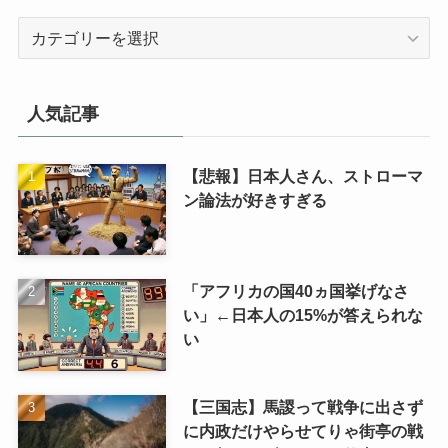
カ
テ
ゴ
リ
人気記事
【悲報】日本人さん、ストローマ
ン論法が好きすぎる
「アフリカの国40ヵ国挙げなさ
い」←日本人の15%が答えられな
い
【三国志】馬謖って戦争に出さず
に内政だけやらせてりゃ街亭の戦