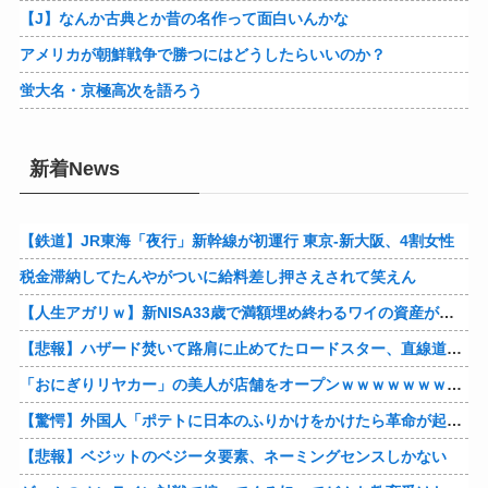
【J】なんか古典とか昔の名作って面白いんかな
アメリカが朝鮮戦争で勝つにはどうしたらいいのか？
蛍大名・京極高次を語ろう
新着News
【鉄道】JR東海「夜行」新幹線が初運行 東京-新大阪、4割女性
税金滞納してたんやがついに給料差し押さえされて笑えん
【人生アガリｗ】新NISA33歳で満額埋め終わるワイの資産がこちらァ！！！！！！！！！！
【悲報】ハザード焚いて路肩に止めてたロードスター、直線道路なのに容赦なく突っ込まれる
「おにぎりリヤカー」の美人が店舗をオープンｗｗｗｗｗｗｗｗｗｗｗｗ
【驚愕】外国人「ポテトに日本のふりかけをかけたら革命が起きた」→世界中で中毒者が続出w
【悲報】ベジットのベジータ要素、ネーミングセンスしかない