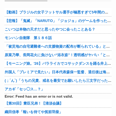
【動画】ブラジルの女子フットサル選手が極悪すぎて5年間の出場停止処分に。
【悲報】「鬼滅」「NARUTO」「ジョジョ」のゲームを作った会社の取締役、ジャンプ垢にブロックされてしまうｗｗｗｗ
こいつは本物の天才だと思ったやつに会ったことある？
モンハン自衛隊 第１８６話
「被災地の自宅避難者への支援物資の配布が断られている」とあっち系が猛批判、『至れり尽くせり』の実態はこれだ！と訴えており……
原菜乃華、長岡花火に負けない“浴衣姿”！透明感がヤバい「とびきりに綺麗です…！」【画像】
【モーニング娘。'26】バラライカでコサックダンスを踊る井上春華、めっちゃ上手い
外国人「プレミアで見たい」日本代表森保一監督、退任後は海外クラブの監督挑戦か!?「視野には入れています」制度上は欧州での監督就任が可能【海外の反応】
(；´ん`)「うちの兄貴、戒名を最安でお願いしたら三文字だったわ」
アカギ「セッ◯ス…？」
Error: Feed has an error or is not valid.
【第30回】豊臣兄弟！【清須会議】
織田信孝「報いを待てや筑前羽柴」