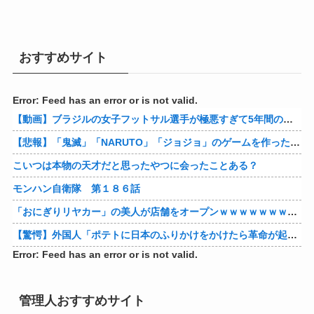
おすすめサイト
Error: Feed has an error or is not valid.
【動画】ブラジルの女子フットサル選手が極悪すぎて5年間の出場停止処分に。
【悲報】「鬼滅」「NARUTO」「ジョジョ」のゲームを作った会社の取締役、ジャンプ垢にブロックされてしまうｗｗｗｗ
こいつは本物の天才だと思ったやつに会ったことある？
モンハン自衛隊 第１８６話
「おにぎりリヤカー」の美人が店舗をオープンｗｗｗｗｗｗｗｗｗｗｗｗ
【驚愕】外国人「ポテトに日本のふりかけをかけたら革命が起きた」→世界中で中毒者が続出w
Error: Feed has an error or is not valid.
管理人おすすめサイト