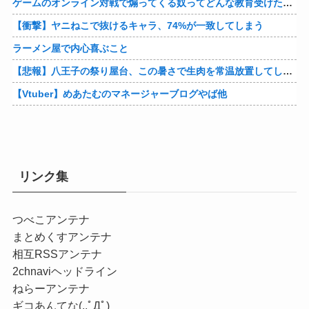
ゲームのオンライン対戦で煽ってくる奴ってどんな教育受けたんや
【衝撃】ヤニねこで抜けるキャラ、74%が一致してしまう
ラーメン屋で内心喜ぶこと
【悲報】八王子の祭り屋台、この暑さで生肉を常温放置してしまう…？他
【Vtuber】めあたむのマネージャーブログやば他
リンク集
つべこアンテナ
まとめくすアンテナ
相互RSSアンテナ
2chnaviヘッドライン
ねらーアンテナ
ギコあんてな(,,ﾟДﾟ)