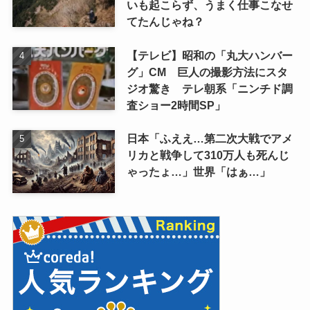
いも起こらず、うまく仕事こなせ
てたんじゃね？
【テレビ】昭和の「丸大ハンバー
グ」CM 巨人の撮影方法にスタ
ジオ驚き テレ朝系「ニンチド調
査ショー2時間SP」
日本「ふええ…第二次大戦でアメ
リカと戦争して310万人も死んじ
ゃったょ…」世界「はぁ…」