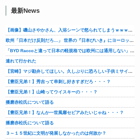
最新News
【画像】磯山さやかさん、入浴シーンで怒られてしまうｗｗｗｗｗｗ
欧州「日本だけ反則だろ…」 世界の『日本びいき』にヨーロッパ全土から不満の声
「BYD Raccoと違って日本の軽規格では欧州には通用しない」と自動車系ライターが示唆、だが速攻で反例を提示されて即落ち二コマ状態に……
連れて行かれた
【宮崎】マジ勘弁してほしい。久しぶりに恐ろしい子供ミサイルを見た。
【豊臣兄弟！】秀吉って串刺し好きすぎだろ・・・？
【豊臣兄弟！】山崎ってウイスキーの・・・？
播磨赤松氏について語る
【豊臣兄弟！】なんか一世風靡セピアみたいじゃね・・・？
播磨赤松氏について語る
３～１５世紀に文明が発展しなかったのは何故か？