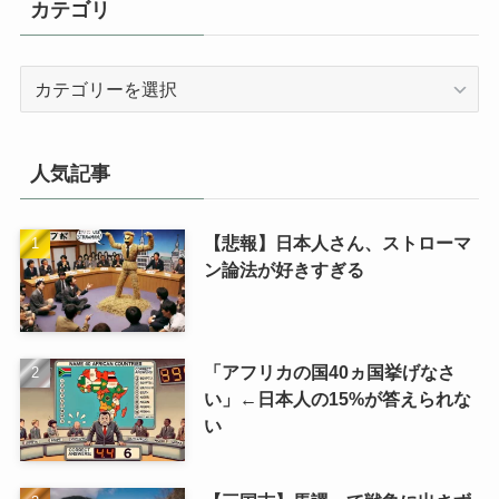
カテゴリ
カ
テ
ゴ
リ
人気記事
【悲報】日本人さん、ストローマ
ン論法が好きすぎる
「アフリカの国40ヵ国挙げなさ
い」←日本人の15%が答えられな
い