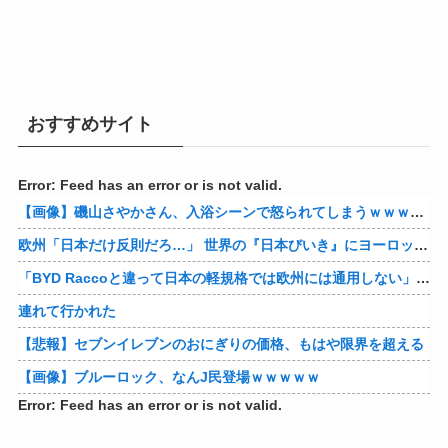
おすすめサイト
Error: Feed has an error or is not valid.
【画像】磯山さやかさん、入浴シーンで怒られてしまうｗｗｗｗｗｗ
欧州「日本だけ反則だろ…」 世界の『日本びいき』にヨーロッパ全土から不満の声
「BYD Raccoと違って日本の軽規格では欧州には通用しない」と自動車系ライターが示唆、だが速攻で反例を提示されて即落ち二コマ状態に……
連れて行かれた
【悲報】セブンイレブンのおにぎりの価格、もはや限界を超える
【画像】ブルーロック、なんJ民登場ｗｗｗｗｗ
Error: Feed has an error or is not valid.