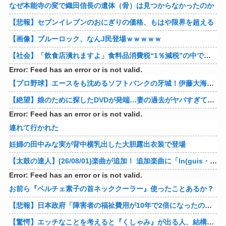
なぜ本能寺の変で織田信長の遺体（骨）は見つからなかったのか
【悲報】セブンイレブンのおにぎりの価格、もはや限界を超える
【画像】ブルーロック、なんJ民登場ｗｗｗｗｗ
【社会】「飲食店潰れますよ」食料品消費税“1％減税”の中で上がる懸念 外食は10％で“9％”差に…一方で対象の弁当店でも悲痛な声「値下げできない…」
Error: Feed has an error or is not valid.
【プロ野球】エースをも沈めるソフトバンクの牙城！伊藤大海の対ホークス防御率から見るパリーグの厳しさ
【絶望】娘のために探したDVDが発端…妻の過去がヤバすぎてメンタル崩壊ｗｗｗｗ 他
Error: Feed has an error or is not valid.
連れて行かれた
妊婦の田中みな実が背中横乳出した大胆露出衣装で登場
【太鼓の達人】(26/08/01)楽曲が追加！ 追加楽曲に「ln(guis・tics) / Sephid」「Remnath / ぺのれり」の2曲が登場！！
Error: Feed has an error or is not valid.
お前ら『ペルチェ素子の首ネッククーラー』使ったことあるか？
【悲報】日本政府「障害者の福祉費用が10年で2倍になったので抑制します」
【驚愕】エッチなことを考えると『くしゃみ』が出る人、結構いると判明