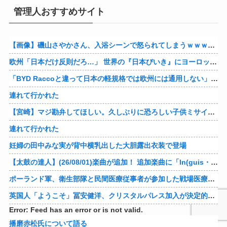
管理人おすすめサイト
【画像】磯山さやかさん、入浴シーンで怒られてしまうｗｗｗｗｗｗ
欧州「日本だけ反則だろ…」 世界の『日本びいき』にヨーロッパ全土から不満の声
「BYD Raccoと違って日本の軽規格では欧州には通用しない」と自動車系ライターが示唆、だが速攻で反例を提示されて即落ち二コマ状態に……
連れて行かれた
【宮崎】マジ勘弁してほしい。久しぶりに恐ろしい子供ミサイルを見た。
連れて行かれた
妊婦の田中みな実が背中横乳出した大胆露出衣装で登場
【太鼓の達人】(26/08/01)楽曲が追加！ 追加楽曲に「ln(guis・tics) / Sephid」「Remnath / ぺのれり」の2曲が登場！！
ポーランド軍、衛生部隊と民間医療従事者が参加した戦場医療訓練を実施！
英国人「ようこそ」冨安健洋、クリスタルパレス加入が決定的に！メディカル検査をパス！現地サポが歓迎！アーセナルファンも祝福！【海外の反応】
Error: Feed has an error or is not valid.
播磨赤松氏について語る