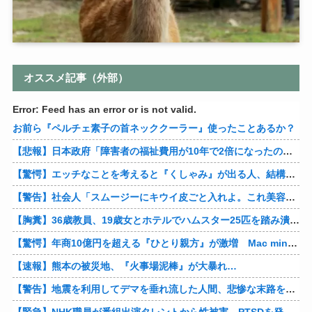
オススメ記事（外部）
Error: Feed has an error or is not valid.
お前ら『ペルチェ素子の首ネッククーラー』使ったことあるか？
【悲報】日本政府「障害者の福祉費用が10年で2倍になったので抑制します」
【驚愕】エッチなことを考えると『くしゃみ』が出る人、結構いると判明
【警告】社会人「スムージーにキウイ皮ごと入れよ。これ美容にいいんだよね〜」→ 結果…
【胸糞】36歳教員、19歳女とホテルでハムスター25匹を踏み潰すなどして逮捕
【驚愕】年商10億円を超える『ひとり親方』が激増 Mac miniを大量購入しAIを従業員に
【速報】熊本の被災地、『火事場泥棒』が大暴れ…
【警告】地震を利用してデマを垂れ流した人間、悲惨な末路を迎える…