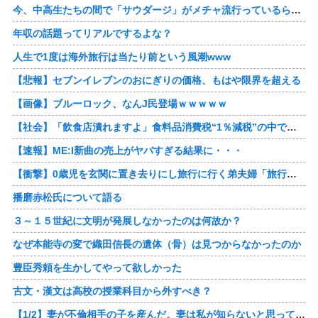
今、中高生たちの間で「サウダージ」がメチャ流行っているらしい
年収の話題ってリアルでするよな？
人生で1度は海外旅行は当たり前という風潮www
【悲報】セブンイレブンのおにぎりの価格、もはや限界を超える
【画像】ブルーロック、なんJ民登場ｗｗｗｗｗ
【社会】「飲食店潰れますよ」食料品消費税“1％減税”の中で上がる懸念 外食は10％で“9％”差に…一方で対象の弁当店でも悲痛な声「値下げできない…」
【速報】ME:I新曲の売上がヤバすぎる結果に・・・
【衝撃】0歳児を玄関に置き去りにし旅行に行く弟夫婦「旅行中、1ヶ月世話しろw」18年後に返せと言われ「お前らの子供、捨てたよ?」「は!?」
播磨赤松氏について語る
３～１５世紀に文明が発展しなかったのは何故か？
なぜ本能寺の変で織田信長の遺体（骨）は見つからなかったのか
豊臣秀頼を生かしてやって欲しかった
古文・漢文は高校の授業科目から外すべき？
【1/2】妻が不倫相手の子を産んだ。妻は私が知らないと思っている。遠方のため会うのは年に数回程度だが、今も不倫相手とは切れていない。そしてまもなく妻は不倫相手に会いに行く…