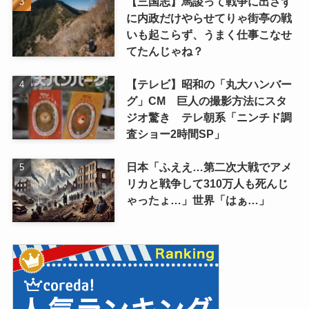
【三国志】馬謖って戦争に出さず
に内政だけやらせてりゃ街亭の戦
いも起こらず、うまく仕事こなせ
てたんじゃね？
【テレビ】昭和の「丸大ハンバー
グ」CM 巨人の撮影方法にスタ
ジオ驚き テレ朝系「ニンチド調
査ショー2時間SP」
日本「ふええ…第二次大戦でアメ
リカと戦争して310万人も死んじ
ゃったょ…」世界「はぁ…」