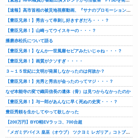
【緊急】NHK職員が番組出演タレントから性被害 PTSDを発症し休職へ
【速報】高市首相の被災地視察動画、『サナのプロモーションビデオ』すぎて炎上
【豊臣兄弟！】秀吉って串刺し好きすぎだろ・・・？
【豊臣兄弟！】山崎ってウイスキーの・・・？
播磨赤松氏について語る
【豊臣兄弟！】なんか一世風靡セピアみたいじゃね・・・？
【豊臣兄弟！】画質がクソすぎ・・・・
３～１５世紀に文明が発展しなかったのは何故か？
【豊臣兄弟！】光秀と秀吉が会ったのってマジ・・・？
なぜ本能寺の変で織田信長の遺体（骨）は見つからなかったのか
【豊臣兄弟！】与一郎があんなに早く死ぬの史実・・・？
豊臣秀頼を生かしてやって欲しかった
【200万円】BYD軽EVラッコ、700台超
「メガミデバイス 皇巫（オウブ） ツクヨミ レガリア」コトブキヤデビュー…