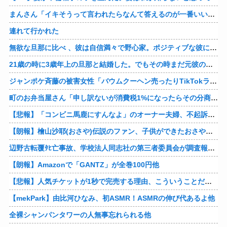
まんさん「イキそうって言われたらなんて答えるのが一番いい？」
連れて行かれた
無欲な旦那に比べ 、彼は自信満々で野心家。ポジティブな彼に惹かれバイト後や休みの日に会うようになり、男女の関係になるまで時間はいらなかった… だが彼はただのバカだったｗ
21歳の時に3歳年上の旦那と結婚した。でもその時まだ元彼のこと忘れられなくて、元彼の再アタックに負けて浮気しちゃって… でも結局ばれて旦那の辛そうな姿見て初めて後悔した…
ジャンポケ斉藤の被害女性「バウムクーヘン売ったりTikTokライブしててムカついたから示談しなかった」
町のお弁当屋さん「申し訳ないが消費税1%になったらその分商品代を値上げするわ」 「うちも！」
【悲報】「コンビニ馬鹿にすんなよ」のオーナー夫婦、不起訴ｗｗｗｗｗｗｗｗ
【朗報】檜山沙耶(おさや)伝説のファン、子供ができたおさやへの正直な気持ちを語るｗ
辺野古転覆ﾀﾋ亡事故、学校法人同志社の第三者委員会が調査報告書を公表 … 安全配慮義務違反や安全管理に関する検証を妨げた組織風土の存在を指摘
【朗報】Amazonで「GANTZ」が全巻100円他
【悲報】人気チケットが1秒で完売する理由、こういうことだったｗｗｗｗ他
【mekPark】由比河ひなみ、初ASMR！ASMRの伸び代あるよ他
全裸シャンパンタワーの人無事忘れられる他