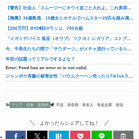
【警告】社会人「スムージーにキウイ皮ごと入れよ。これ美容にいいんだよね〜」→ 結果…
【胸糞】36歳教員、19歳女とホテルでハムスター25匹を踏み潰すなどして逮捕
【200万円】BYD軽EVラッコ、700台超
「メガミデバイス 皇巫（オウブ） ツクヨミ レガリア」コトブキヤデビュー…
今、中高生たちの間で「サウダージ」がメチャ流行っているらしい
年収の話題ってリアルでするよな？
Error: Feed has an error or is not valid.
ジャンポケ斉藤の被害女性「バウムクーヘン売ったりTikTokライブしててムカついたから示談しなかった」
アジア
日本
近現代
不在
奈良県
有名人
有名企業
状況
よかったらシェアしてね！