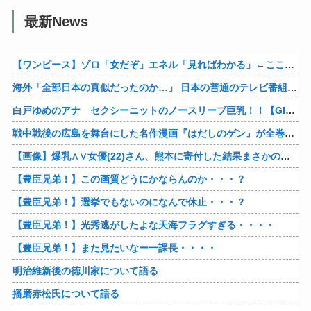
最新News
【ワンピース】ゾロ「女だぞ」エネル「見ればわかる」←ここ好きすぎるｗｗｗｗｗｗｗｗｗｗｗｗｗ
海外「全部日本の真似だったのか…」 日本の普通のテレビ番組が最新SNSの数十年先を行っていたと話題に
白戸ゆめのアナ セクシーニットのノースリーブ巨乳！！【GIF動画あり】
戦中戦後の広島を舞台にした名作漫画『はだしのゲン』が全巻50％オフで買える激安セール開催！！このチャンスを見逃すな！！
【画像】爆乳∧∨女優(22)さん、熊本に寄付した結果まさかの事態に・・・・・・
【豊臣兄弟！】この画質どうにかならんのか・・・？
【豊臣兄弟！】選挙でもないのになんで休止・・・？
【豊臣兄弟！】光秀逃がしたよな天海フラグすぎる・・・・
【豊臣兄弟！】また見たいなー一課長・・・・
明治維新後の徳川家について語る
播磨赤松氏について語る