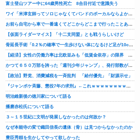
富士登山ツアー中に64歳男性死亡 8合目付近で意識失う
ワイ「米津玄師ってソロじゃなくてバンドのボーカルならよかったよね」
お前ら自宅から車で一番遠くてどこからどこまで行ったことある？
【仮面ライダーマイス】「十二支同盟」とも戦うらしいけど
骨延長手術「0.2％の確率で一生歩けない体になるけど足が10cm伸びます」←コスパ良すぎるだろ
【経済】女性の労働力率は北欧並みも「低賃金依存」の限界 団塊世代の完全引退で、企業が迫られる“最後の選択”
かつて６５０万部を誇った「週刊少年ジャンプ」、発行部数が初の100万部割れ
【政治】野党、消費減税を一斉批判 「給付優先」「財源示せ」
『ジャンポケ斉藤、懲役7年の求刑』←これｗｗｗｗｗｗｗｗｗｗｗｗｗｗｗｗｗｗ
明治維新後の徳川家について語る
播磨赤松氏について語る
３～１５世紀に文明が発展しなかったのは何故か？
なぜ本能寺の変で織田信長の遺体（骨）は見つからなかったのか
豊臣秀頼を生かしてやって欲しかった