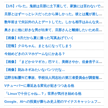
【1/5】バレた。鬼彼は旦那に土下座して、家族には言わないで下さいって…。いつの間にか子供も出来ていたようで私はドン引きでした。→お前の旦那はお前にドン引きだよｗ
旦那とはずーっとレスだったから淋しかった。彼とは魔が差したというか恋に恋してしまって… 結婚してくれ！って言われたけど、それは彼が毎日色々したいだけ。やっと目が覚めた。
数年前まで夫以外の人とデートしてた。しかも相手はみんな夫の仕事関係の人。例えるなら夫はサッカーチームの管理栄養士、デート相手複数人は全員そのサッカーチーム選手みたいな。
奥さまに他に好きな男が出来て、旦那さんと離婚したいため旦那さんのＤＶをでっちあげて、まんまと周りを騙している話を聞いたのは、未来の鬼女たちだったｗ
【画像】8月だから夏に撮った写真あげていく
【悲報】クロちゃん、まともになってしまう
今始めどきのスマホゲームなにかある？
【画像】「まどか☆マギカ」巴マミ、美樹さやか、佐倉杏子エロすぎ放課後えんこーハメ撮りどぴゅどぴゅエチエチが最高すぎる❣
【画像】刻みネギみたいなパンツだな…
辺野古転覆ﾀﾋ亡事故、学校法人同志社の第三者委員会が調査報告書を公表 … 安全配慮義務違反や安全管理に関する検証を妨げた組織風土の存在を指摘
Vチューバーに最近ある変化が起きつつある他
「Linuxで十分じゃね…？」世界が気付き始める他
Google、AIへの投資が膨らみ史上初のマイナスキャッシュフローに陥る他