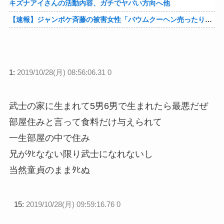
キズナアイさんの活動内容、ガチでヤバい方向へ他
【速報】ジャンポケ斉藤の被害女性「バウムクーヘン売ったりTikTokライブしててムカついたから示談しなかった」他
1:
2019/10/28(月) 08:56:06.31 0
武士の家に生まれて5男6男で生まれたら最悪だぜ
部屋住みと言って食料だけ与えられて
一生部屋の中で住み
兄がﾀﾋなない限り武士になれないし
当然童貞のままﾀﾋぬ
15:
2019/10/28(月) 09:59:16.76 0