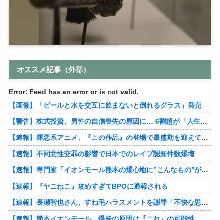
オススメ記事（外部）
Error: Feed has an error or is not valid.
【画像】「ビールと水を交互に飲まないと倒れるグラス」発売
【警告】株式投資、男性の自信喪失の原因に… 6割超が「人生の敗者」自認
【速報】露悪系アニメ、『この作品』の登場で最盛期を迎えてしまう…
【速報】不同意性交罪の影響で日本でのレイプ認知件数爆増
【速報】専門家「イオンモール熊本の爆心地に”こんなもの”があったんだけど…」
【速報】『ヤニねこ』攻めすぎてBPOに通報される
【速報】長瀬智也さん、すね毛ハラスメントを謝罪「不快な思いをさせて申し訳ありませんでした」
【速報】熊本イオンモール、爆発の原因は『これ』の可能性