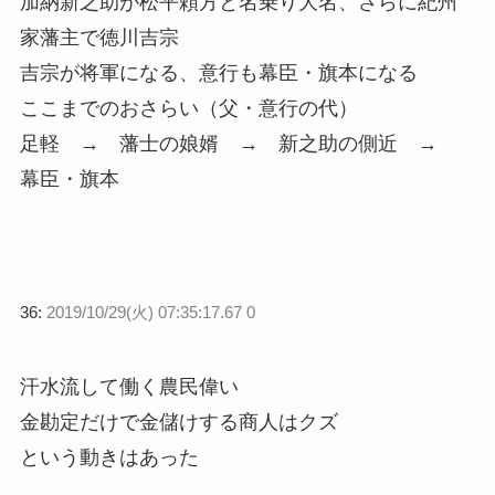
加納新之助が松平頼方と名乗り大名、さらに紀州
家藩主で徳川吉宗
吉宗が将軍になる、意行も幕臣・旗本になる
ここまでのおさらい（父・意行の代）
足軽 → 藩士の娘婿 → 新之助の側近 →
幕臣・旗本
36:
2019/10/29(火) 07:35:17.67 0
汗水流して働く農民偉い
金勘定だけで金儲けする商人はクズ
という動きはあった