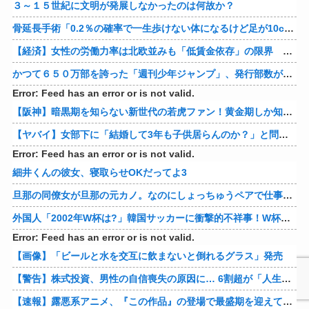
３～１５世紀に文明が発展しなかったのは何故か？
骨延長手術「0.2％の確率で一生歩けない体になるけど足が10cm伸びます」←コスパ良すぎるだろ
【経済】女性の労働力率は北欧並みも「低賃金依存」の限界 団塊世代の完全引退で、企業が迫られる“最後の選択”
かつて６５０万部を誇った「週刊少年ジャンプ」、発行部数が初の100万部割れ
Error: Feed has an error or is not valid.
【阪神】暗黒期を知らない新世代の若虎ファン！黄金期しか知らない現代のファン事情と驚きのリアル
【ヤバイ】女部下に「結婚して3年も子供居らんのか？」と問い詰めた結果ｗｗｗｗ 他
Error: Feed has an error or is not valid.
細井くんの彼女、寝取らせOKだってよ3
旦那の同僚女が旦那の元カノ。なのにしょっちゅうペアで仕事してて遅くまで残業したり二人で出張に行ったり。なんで「今度の出張は一人で行く」って嘘つくのかな
外国人「2002年W杯は?」韓国サッカーに衝撃的不祥事！W杯予選でレフリーへの性的接待発覚！海外騒然！【海外の反応】
Error: Feed has an error or is not valid.
【画像】「ビールと水を交互に飲まないと倒れるグラス」発売
【警告】株式投資、男性の自信喪失の原因に… 6割超が「人生の敗者」自認
【速報】露悪系アニメ、『この作品』の登場で最盛期を迎えてしまう…