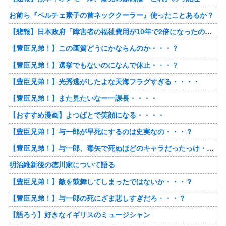
お前ら『ペルチェ素子の首ネッククーラー』使ったことあるか？
【悲報】日本政府「障害者の福祉費用が10年で2倍になったので抑制します」
【豊臣兄弟！】この画質どうにかならんのか・・・？
【豊臣兄弟！】選挙でもないのになんで休止・・・？
【豊臣兄弟！】光秀逃がしたよな天海フラグすぎる・・・・
【豊臣兄弟！】また見たいなー一課長・・・・
【おすすめ漫画】よつばとで笑顔になる・・・・
【豊臣兄弟！】与一郎が早死にするのは史実なの・・・？
【豊臣兄弟！】与一郎、毒矢で死ぬほどのキャラだったっけ・・・・
明治維新後の徳川家について語る
【豊臣兄弟！】敵を鼓舞してしまったではないか・・・？
【豊臣兄弟！】与一郎の死にざま悲しすぎだろ・・・？
【語ろう】好きなイギリスのミュージシャン