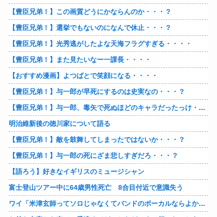
【豊臣兄弟！】この画質どうにかならんのか・・・？
【豊臣兄弟！】選挙でもないのになんで休止・・・？
【豊臣兄弟！】光秀逃がしたよな天海フラグすぎる・・・・
【豊臣兄弟！】また見たいなー一課長・・・・
【おすすめ漫画】よつばとで笑顔になる・・・・
【豊臣兄弟！】与一郎が早死にするのは史実なの・・・？
【豊臣兄弟！】与一郎、毒矢で死ぬほどのキャラだったっけ・・・・
明治維新後の徳川家について語る
【豊臣兄弟！】敵を鼓舞してしまったではないか・・・？
【豊臣兄弟！】与一郎の死にざま悲しすぎだろ・・・？
【語ろう】好きなイギリスのミュージシャン
富士登山ツアー中に64歳男性死亡 8合目付近で意識失う
ワイ「米津玄師ってソロじゃなくてバンドのボーカルならよかったよね」