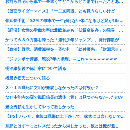
お前ら自宅から車で一番遠くてどこからどこまで行ったことある？
【仮面ライダーマイス】「十二支同盟」とも戦うらしいけど
骨延長手術「0.2％の確率で一生歩けない体になるけど足が10cm伸びます」←コスパ良すぎるだろ
【経済】女性の労働力率は北欧並みも「低賃金依存」の限界 団塊世代の完全引退で、企業が迫られる“最後の選択”
かつて６５０万部を誇った「週刊少年ジャンプ」、発行部数が初の100万部割れ
【政治】野党、消費減税を一斉批判 「給付優先」「財源示せ」
『ジャンポケ斉藤、懲役7年の求刑』←これｗｗｗｗｗｗｗｗｗｗｗｗｗｗｗｗｗｗ
明治維新後の徳川家について語る
播磨赤松氏について語る
３～１５世紀に文明が発展しなかったのは何故か？
なぜ本能寺の変で織田信長の遺体（骨）は見つからなかったのか
豊臣秀頼を生かしてやって欲しかった
【1/5】バレた。鬼彼は旦那に土下座して、家族には言わないで下さいって…。いつの間にか子供も出来ていたようで私はドン引きでした。→お前の旦那はお前にドン引きだよｗ
旦那とはずーっとレスだったから淋しかった。彼とは魔が差したというか恋に恋してしまって… 結婚してくれ！って言われたけど、それは彼が毎日色々したいだけ。やっと目が覚めた。