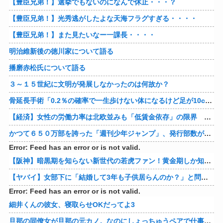
【豊臣兄弟！】選挙でもないのになんで休止・・・？
【豊臣兄弟！】光秀逃がしたよな天海フラグすぎる・・・・
【豊臣兄弟！】また見たいなー一課長・・・・
明治維新後の徳川家について語る
播磨赤松氏について語る
３～１５世紀に文明が発展しなかったのは何故か？
骨延長手術「0.2％の確率で一生歩けない体になるけど足が10cm伸びます」←コスパ良すぎるだろ
【経済】女性の労働力率は北欧並みも「低賃金依存」の限界 団塊世代の完全引退で、企業が迫られる“最後の選択”
かつて６５０万部を誇った「週刊少年ジャンプ」、発行部数が初の100万部割れ
Error: Feed has an error or is not valid.
【阪神】暗黒期を知らない新世代の若虎ファン！黄金期しか知らない現代のファン事情と驚きのリアル
【ヤバイ】女部下に「結婚して3年も子供居らんのか？」と問い詰めた結果ｗｗｗｗ 他
Error: Feed has an error or is not valid.
細井くんの彼女、寝取らせOKだってよ3
旦那の同僚女が旦那の元カノ。なのにしょっちゅうペアで仕事してて遅くまで残業したり二人で出張に行ったり。なんで「今度の出張は一人で行く」って嘘つくのかな