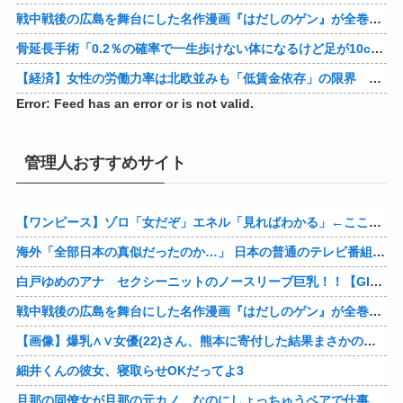
戦中戦後の広島を舞台にした名作漫画『はだしのゲン』が全巻50％オフで買える激安セール開催！！このチャンスを見逃すな！！
骨延長手術「0.2％の確率で一生歩けない体になるけど足が10cm伸びます」←コスパ良すぎるだろ
【経済】女性の労働力率は北欧並みも「低賃金依存」の限界 団塊世代の完全引退で、企業が迫られる“最後の選択”
Error: Feed has an error or is not valid.
管理人おすすめサイト
【ワンピース】ゾロ「女だぞ」エネル「見ればわかる」←ここ好きすぎるｗｗｗｗｗｗｗｗｗｗｗｗｗ
海外「全部日本の真似だったのか…」 日本の普通のテレビ番組が最新SNSの数十年先を行っていたと話題に
白戸ゆめのアナ セクシーニットのノースリーブ巨乳！！【GIF動画あり】
戦中戦後の広島を舞台にした名作漫画『はだしのゲン』が全巻50％オフで買える激安セール開催！！このチャンスを見逃すな！！
【画像】爆乳∧∨女優(22)さん、熊本に寄付した結果まさかの事態に・・・・・・
細井くんの彼女、寝取らせOKだってよ3
旦那の同僚女が旦那の元カノ。なのにしょっちゅうペアで仕事してて遅くまで残業したり二人で出張に行ったり。なんで「今度の出張は一人で行く」って嘘つくのかな