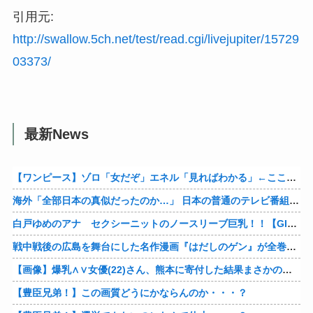
引用元:
http://swallow.5ch.net/test/read.cgi/livejupiter/15729
03373/
最新News
【ワンピース】ゾロ「女だぞ」エネル「見ればわかる」←ここ好きすぎるｗｗｗｗｗｗｗｗｗｗｗｗｗ
海外「全部日本の真似だったのか…」 日本の普通のテレビ番組が最新SNSの数十年先を行っていたと話題に
白戸ゆめのアナ セクシーニットのノースリーブ巨乳！！【GIF動画あり】
戦中戦後の広島を舞台にした名作漫画『はだしのゲン』が全巻50％オフで買える激安セール開催！！このチャンスを見逃すな！！
【画像】爆乳∧∨女優(22)さん、熊本に寄付した結果まさかの事態に・・・・・・
【豊臣兄弟！】この画質どうにかならんのか・・・？