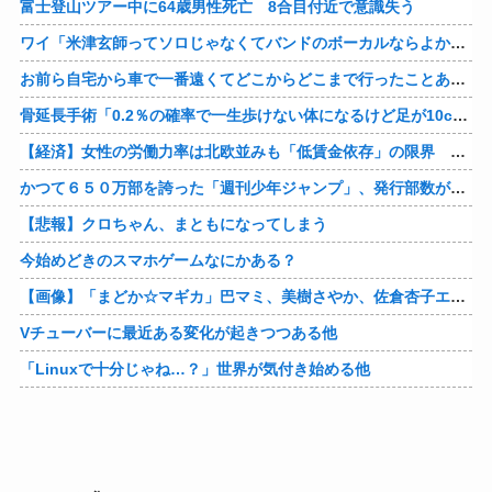
富士登山ツアー中に64歳男性死亡 8合目付近で意識失う
ワイ「米津玄師ってソロじゃなくてバンドのボーカルならよかったよね」
お前ら自宅から車で一番遠くてどこからどこまで行ったことある？
骨延長手術「0.2％の確率で一生歩けない体になるけど足が10cm伸びます」←コスパ良すぎるだろ
【経済】女性の労働力率は北欧並みも「低賃金依存」の限界 団塊世代の完全引退で、企業が迫られる“最後の選択”
かつて６５０万部を誇った「週刊少年ジャンプ」、発行部数が初の100万部割れ
【悲報】クロちゃん、まともになってしまう
今始めどきのスマホゲームなにかある？
【画像】「まどか☆マギカ」巴マミ、美樹さやか、佐倉杏子エロすぎ放課後えんこーハメ撮りどぴゅどぴゅエチエチが最高すぎる❣
Vチューバーに最近ある変化が起きつつある他
「Linuxで十分じゃね…？」世界が気付き始める他