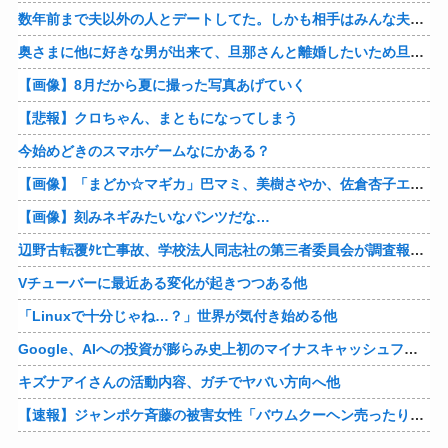
数年前まで夫以外の人とデートしてた。しかも相手はみんな夫の仕事関係の人。例えるなら夫はサッカーチームの管理栄養士、デート相手複数人は全員そのサッカーチーム選手みたいな。
奥さまに他に好きな男が出来て、旦那さんと離婚したいため旦那さんのＤＶをでっちあげて、まんまと周りを騙している話を聞いたのは、未来の鬼女たちだったｗ
【画像】8月だから夏に撮った写真あげていく
【悲報】クロちゃん、まともになってしまう
今始めどきのスマホゲームなにかある？
【画像】「まどか☆マギカ」巴マミ、美樹さやか、佐倉杏子エロすぎ放課後えんこーハメ撮りどぴゅどぴゅエチエチが最高すぎる❣
【画像】刻みネギみたいなパンツだな…
辺野古転覆ﾀﾋ亡事故、学校法人同志社の第三者委員会が調査報告書を公表 … 安全配慮義務違反や安全管理に関する検証を妨げた組織風土の存在を指摘
Vチューバーに最近ある変化が起きつつある他
「Linuxで十分じゃね…？」世界が気付き始める他
Google、AIへの投資が膨らみ史上初のマイナスキャッシュフローに陥る他
キズナアイさんの活動内容、ガチでヤバい方向へ他
【速報】ジャンポケ斉藤の被害女性「バウムクーヘン売ったりTikTokライブしててムカついたから示談しなかった」他