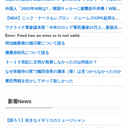
外国人「2002年W杯は?」韓国サッカーに衝撃的不祥事！W杯予選でレフリーへの性的接待発覚！海外騒然！【海外の反応】
【NBA】ニック・ナースもレブロン・ジェームズのPG起用を示唆か
ウクライナ軍参謀本部「今年のロシア軍死傷者24万人…新規兵力の募集規模を上回る」！
Error: Feed has an error or is not valid.
明治維新後の徳川家について語る
播磨赤松氏について語る
３～１５世紀に文明が発展しなかったのは何故か？
なぜ本能寺の変で織田信長の遺体（骨）は見つからなかったのか
豊臣秀頼を生かしてやって欲しかった
新着News
【語ろう】好きなイギリスのミュージシャン