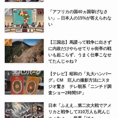
「アフリカの国40ヵ国挙げなさ
い」←日本人の15%が答えられな
い
【三国志】馬謖って戦争に出さず
に内政だけやらせてりゃ街亭の戦
いも起こらず、うまく仕事こなせ
てたんじゃね？
【テレビ】昭和の「丸大ハンバー
グ」CM 巨人の撮影方法にスタ
ジオ驚き テレ朝系「ニンチド調
査ショー2時間SP」
日本「ふええ…第二次大戦でアメ
リカと戦争して310万人も死んじ
ゃったょ…」世界「はぁ…」