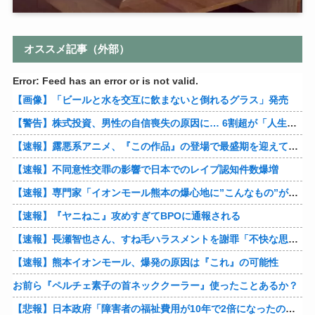
オススメ記事（外部）
Error: Feed has an error or is not valid.
【画像】「ビールと水を交互に飲まないと倒れるグラス」発売
【警告】株式投資、男性の自信喪失の原因に… 6割超が「人生の敗者」自認
【速報】露悪系アニメ、『この作品』の登場で最盛期を迎えてしまう…
【速報】不同意性交罪の影響で日本でのレイプ認知件数爆増
【速報】専門家「イオンモール熊本の爆心地に”こんなもの”があったんだけど…」
【速報】『ヤニねこ』攻めすぎてBPOに通報される
【速報】長瀬智也さん、すね毛ハラスメントを謝罪「不快な思いをさせて申し訳ありませんでした」
【速報】熊本イオンモール、爆発の原因は『これ』の可能性
お前ら『ペルチェ素子の首ネッククーラー』使ったことあるか？
【悲報】日本政府「障害者の福祉費用が10年で2倍になったので抑制します」