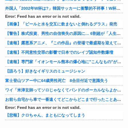
外国人「2002年W杯は?」韓国サッカーに衝撃的不祥事！W杯予選でレフリーへの性的接待発覚！海外騒然！【海外の反応】
Error: Feed has an error or is not valid.
【画像】「ビールと水を交互に飲まないと倒れるグラス」発売
【警告】株式投資、男性の自信喪失の原因に… 6割超が「人生の敗者」自認
【速報】露悪系アニメ、『この作品』の登場で最盛期を迎えてしまう…
【速報】不同意性交罪の影響で日本でのレイプ認知件数爆増
【速報】専門家「イオンモール熊本の爆心地に”こんなもの”があったんだけど…」
【語ろう】好きなイギリスのミュージシャン
富士登山ツアー中に64歳男性死亡 8合目付近で意識失う
ワイ「米津玄師ってソロじゃなくてバンドのボーカルならよかったよね」
お前ら自宅から車で一番遠くてどこからどこまで行ったことある？
Error: Feed has an error or is not valid.
【悲報】クロちゃん、まともになってしまう