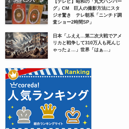
【テレビ】昭和の「丸大ハンバー
グ」CM 巨人の撮影方法にスタ
ジオ驚き テレ朝系「ニンチド調
査ショー2時間SP」
日本「ふええ…第二次大戦でアメ
リカと戦争して310万人も死んじ
ゃったょ…」世界「はぁ…」