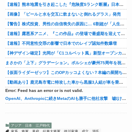
【速報】熊本地震を引き起こした『危険度Sランク断層』日本のド真ん中に10カ所もあると判明
【画像】「ビールと水を交互に飲まないと倒れるグラス」発売
【警告】株式投資、男性の自信喪失の原因に… 6割超が「人生の敗者」自認
【速報】露悪系アニメ、『この作品』の登場で最盛期を迎えてしまう…
【速報】不同意性交罪の影響で日本でのレイプ認知件数爆増
【神デザイン確定】光岡が「C1コルベット風」新型オープンカーの最新ティーザー画像を公開、マツダ・ロードスターの信頼性にレトロな外観がドッキング
まさかの「上下」グラデーション。ポルシェが豪州75周年を祝う特別モデル「911 Turbo S Land Down Under」を発表、1951年の「見果てぬ夢」が内外装に再現
【仮面ライダーゼッツ】このOPカッコよくない？本編の展開ちゃんと反映してて完成度高いし
【動画あり】鹿児島市電に特攻した車から黒服3人組が車を乗り捨てて逃走
Error: Feed has an error or is not valid.
OpenAI、Anthropicに続きMetaのAIも勝手に他社攻撃 嘘ξけど何これ流行ってんの？
アジア
日本
江戸時代
家系
将軍
幕府
征夷大将軍
徳川家康
成立
源氏