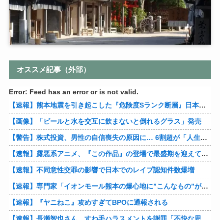
オススメ記事（外部）
Error: Feed has an error or is not valid.
【速報】熊本地震を引き起こした『危険度Sランク断層』日本のド真ん中に10カ所もあると判明
【画像】「ビールと水を交互に飲まないと倒れるグラス」発売
【警告】株式投資、男性の自信喪失の原因に… 6割超が「人生の敗者」自認
【速報】露悪系アニメ、『この作品』の登場で最盛期を迎えてしまう…
【速報】不同意性交罪の影響で日本でのレイプ認知件数爆増
【速報】専門家「イオンモール熊本の爆心地に”こんなもの”があったんだけど…」
【速報】『ヤニねこ』攻めすぎてBPOに通報される
【速報】長瀬智也さん、すね毛ハラスメントを謝罪「不快な思いをさせて申し訳ありませんでした」