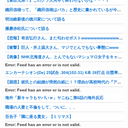
【豊臣兄弟！】このクソ大河早く終わらないかな・・・？
織田信雄って、「織田信雄はバカ」と歴史に書かれているが今まで家が残っているんでバカではないよな？
明治維新後の徳川家について語る
播磨赤松氏について語る
【悲報】有吉弘行さん、また匂わせポストwwwwwwwwwwwwwwww
【衝撃】巨人・井上温大さん、マジでとんでもない事態にwww
【画像】NHK北海道さん、とんでもないマシュマロ女子をキャスターに起用してしまうwwwwwwww
Error: Feed has an error or is not valid.
エンカーナシオン(De) 25試合 .304(102-31) 6本 26打点 出塁率.311 OPS.831 wRC+137 WAR+0.7
【困惑】彼氏との結婚が突然白紙に！？理由が高校時代の『アレ』だったｗｗｗｗ 他
Error: Feed has an error or is not valid.
海外「新キャラもヤバいｗ」ヤニねこ第6話の海外反応
職場の人妻と不倫をして、ついに、、、
百合子「隣に座る貴女」【ミリマス】
Error: Feed has an error or is not valid.