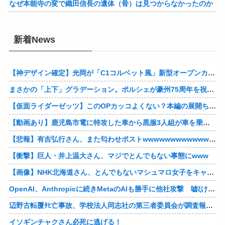
なぜ本能寺の変で織田信長の遺体（骨）は見つからなかったのか
新着News
【神デザイン確定】光岡が「C1コルベット風」新型オープンカーの最新ティーザー画像を公開、マツダ・ロードスターの信頼性にレトロな外観がドッキング
まさかの「上下」グラデーション。ポルシェが豪州75周年を祝う特別モデル「911 Turbo S Land Down Under」を発表、1951年の「見果てぬ夢」が内外装に再現
【仮面ライダーゼッツ】このOPカッコよくない？本編の展開ちゃんと反映してて完成度高いし
【動画あり】鹿児島市電に特攻した車から黒服3人組が車を乗り捨てて逃走
【悲報】有吉弘行さん、また匂わせポストwwwwwwwwwwwwwwww
【衝撃】巨人・井上温大さん、マジでとんでもない事態にwww
【画像】NHK北海道さん、とんでもないマシュマロ女子をキャスターに起用してしまうwwwwwwww
OpenAI、Anthropicに続きMetaのAIも勝手に他社攻撃 嘘ξけど何これ流行ってんの？
辺野古転覆ﾀﾋ亡事故、学校法人同志社の第三者委員会が調査報告書を公表 … 安全配慮義務違反や安全管理に関する検証を妨げた組織風土の存在を指摘
イソギンチャクさん必死に逃げる！