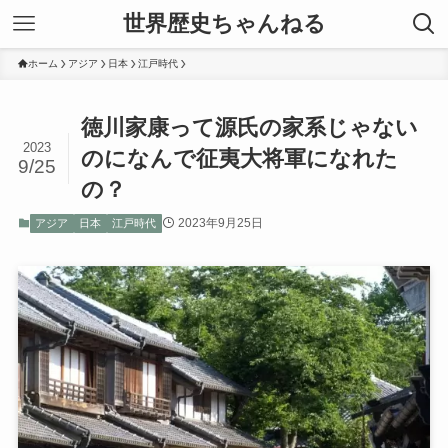
世界歴史ちゃんねる
ホーム
アジア
日本
江戸時代
徳川家康って源氏の家系じゃない
2023
のになんで征夷大将軍になれた
9/25
の？
2023年9月25日
アジア
日本
江戸時代