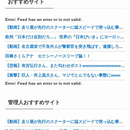
おすすめサイト
Error: Feed has an error or is not valid.
【動画】走り屋が先行のスクーターに猛スピードで突っ込む事故。
欧州「日本だけ反則だろ…」 世界の『日本びいき』にヨーロッパ全土から不満の声
【動画】名古屋栄で不良外人が警察官を突き飛ばす。逮捕しろやｗｗｗ
田﨑さくらアナ セクシーノースリーブ脇！！
【悲報】有吉弘行さん、また匂わせポストwwwwwwwwwwwwwwww
【衝撃】巨人・井上温大さん、マジでとんでもない事態にwww
Error: Feed has an error or is not valid.
管理人おすすめサイト
【動画】走り屋が先行のスクーターに猛スピードで突っ込む事故。