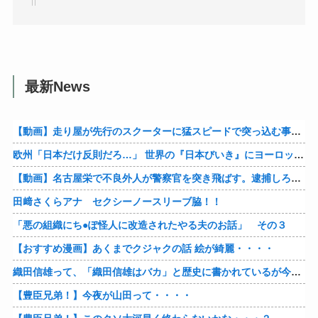
最新News
【動画】走り屋が先行のスクーターに猛スピードで突っ込む事故。
欧州「日本だけ反則だろ…」 世界の『日本びいき』にヨーロッパ全土から不満の声
【動画】名古屋栄で不良外人が警察官を突き飛ばす。逮捕しろやｗｗｗ
田﨑さくらアナ セクシーノースリーブ脇！！
「悪の組織にち●ぽ怪人に改造されたやる夫のお話」 その３
【おすすめ漫画】あくまでクジャクの話 絵が綺麗・・・・
織田信雄って、「織田信雄はバカ」と歴史に書かれているが今まで家が残っているんでバカではないよな？
【豊臣兄弟！】今夜が山田って・・・・