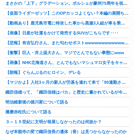
まさかの「上下」グラデーション。ポルシェが豪州75周年を祝う特別モデル「911 Turbo S Land Down Under」を発表、1951年の「見果てぬ夢」が内外装に再現
【仮面ライダーゼッツ】このOPカッコよくない？本編の展開ちゃんと反映してて完成度高いし
【動画あり】鹿児島市電に特攻した車から黒服3人組が車を乗り捨てて逃走
【画像】日産が社運をかけて発売するSUVがこちらです‥‥
【悲報】有吉弘行さん、また匂わせポストwwwwwwwwwwwwwwww
【衝撃】巨人・井上温大さん、マジでとんでもない事態にwww
【画像】NHK北海道さん、とんでもないマシュマロ女子をキャスターに起用してしまうwwwwwwww
【朗報】ぐらんぶるのヒロイン、デレる
【マジかよ】入社3ヶ月の新人が労基を連れて来て「90連勤させられました」「労働基準法違反です」→俺「彼は30連休中ですが?」
織田信雄って、「織田信雄はバカ」と歴史に書かれているが今まで家が残っているんでバカではないよな？
明治維新後の徳川家について語る
播磨赤松氏について語る
３～１５世紀に文明が発展しなかったのは何故か？
なぜ本能寺の変で織田信長の遺体（骨）は見つからなかったのか