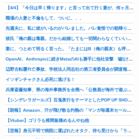
【4/4】「今日は早く帰ります」と言って出て行く妻が、何ヶ月ぶりだろう、見送る私に振り返って手を振っている。罪のなせる気持ちの表れなのか。今日の午後調査員から連絡が入る…
職場の人妻と不倫をして、ついに、、、
先週夫に、私に彼がいるのがバレました。バレ覚悟での朝帰りでしたが・・・ 私は意志を持って彼に抱かれました。その時にはもう結婚生活を終わりにする覚悟が出来ていました。
彼氏「俺の親は毒親。だから結婚しても一切関わらなくていい」私「うん」彼氏「そのかわり俺もお前の親と一切関わらない。結婚の挨拶にも行かない」私「えっ」
妻に、つとめて明るく言った。「たまにはB（俺の親友）も呼んで家で鍋でもしようか。」妻は箸を持つ手をブルブル震わせながら「何でBさんなの？」と。お前の浮気相手だからだよ！！
OpenAI、Anthropicに続きMetaのAIも勝手に他社攻撃 嘘ξけど何これ流行ってんの？
辺野古転覆ﾀﾋ亡事故、学校法人同志社の第三者委員会が調査報告書を公表 … 安全配慮義務違反や安全管理に関する検証を妨げた組織風土の存在を指摘
イソギンチャクさん必死に逃げる！
兵庫斎藤知事、県の海外事務所を全廃へ「公務員が海外で遊ぶためにあるだけ」
【シンデレラガールズ】百鬼夜行をテーマとしたPOP UP SHOPが東京・大阪にて開催
【朗報】Amazon、汗が飛び散る灼熱の「マンガ毎週末セール（50%還元）」を開催！他
【Vtuber】ゴリラも椎間板痛めるんやね他
【悲報】身元不明で病院に運ばれたオタク、待ち受けから「ラブライブ」と呼ばれるｗｗｗｗ他