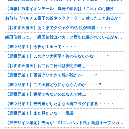
【速報】熊本イオンモール、爆発の原因は『これ』の可能性
お前ら『ペルチェ素子の首ネッククーラー』使ったことあるか？
【おすすめ漫画】あくまでクジャクの話 絵が綺麗・・・・
織田信雄って、「織田信雄はバカ」と歴史に書かれているが今まで家が残っているんでバカではないよな？
【豊臣兄弟！】今夜が山田って・・・・
【豊臣兄弟！】このクソ大河早く終わらないかな・・・？
【おすすめ漫画】ねこねこ日和は安定の癒し・・・・
【豊臣兄弟！】画質クソすぎて誰が誰だか・・・？
【豊臣兄弟！】この画質どうにかならんのか・・・？
【豊臣兄弟！】選挙でもないのになんで休止・・・？
【豊臣兄弟！】光秀逃がしたよな天海フラグすぎる・・・・
【豊臣兄弟！】また見たいなー一課長・・・・
【神デザイン確定】光岡が「C1コルベット風」新型オープンカーの最新ティーザー画像を公開、マツダ・ロードスターの信頼性にレトロな外観がドッキング