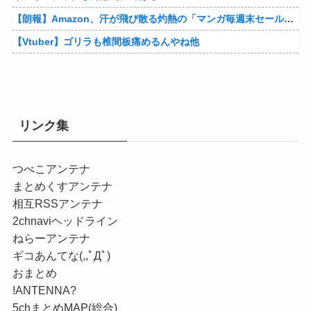
【朗報】Amazon、汗が飛び散る灼熱の「マンガ毎週末セール（50%還元）」を開催！他
【Vtuber】ゴリラも椎間板痛めるんやね他
リンク集
つべこアンテナ
まとめくすアンテナ
相互RSSアンテナ
2chnaviヘッドライン
ねらーアンテナ
ギコあんてな(,,ﾟДﾟ)
おまとめ
!ANTENNA?
5chまとめMAP(総合)