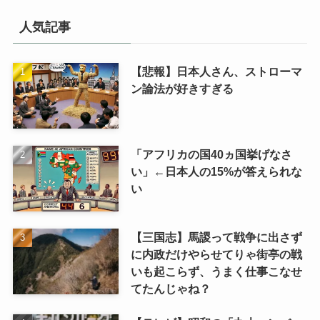
ゴ
リ
人気記事
【悲報】日本人さん、ストローマ
ン論法が好きすぎる
「アフリカの国40ヵ国挙げなさ
い」←日本人の15%が答えられな
い
【三国志】馬謖って戦争に出さず
に内政だけやらせてりゃ街亭の戦
いも起こらず、うまく仕事こなせ
てたんじゃね？