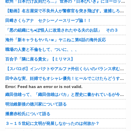
欧州「日本だけ反則だろ…」 世界の『日本びいき』にヨーロッパ全土から不満の声
【動画】名古屋栄で不良外人が警察官を突き飛ばす。逮捕しろやｗｗｗ
田﨑さくらアナ セクシーノースリーブ脇！！
「悪の組織にち●ぽ怪人に改造されたやる夫のお話」 その３
海外「新キャラもヤバいｗ」ヤニねこ第6話の海外反応
職場の人妻と不倫をして、ついに、、、
百合子「隣に座る貴女」【ミリマス】
【スパロボ】インパクトやアルファ外伝くらいのバランス求む！！ → インパクトも最終的にはコアブースターで雑魚は一撃で倒せてたけどね
田中みな実、妊婦でもオシャレ優先！ヒールでこけたらどうすんのｗ
Error: Feed has an error or is not valid.
織田信雄って、「織田信雄はバカ」と歴史に書かれているが今まで家が残っているんでバカではないよな？
明治維新後の徳川家について語る
播磨赤松氏について語る
３～１５世紀に文明が発展しなかったのは何故か？