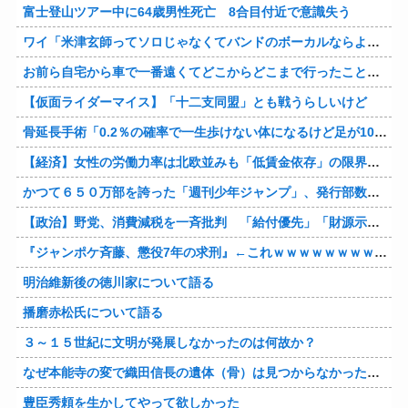
富士登山ツアー中に64歳男性死亡 8合目付近で意識失う
ワイ「米津玄師ってソロじゃなくてバンドのボーカルならよかったよね」
お前ら自宅から車で一番遠くてどこからどこまで行ったことある？
【仮面ライダーマイス】「十二支同盟」とも戦うらしいけど
骨延長手術「0.2％の確率で一生歩けない体になるけど足が10cm伸びます」←コスパ良すぎるだろ
【経済】女性の労働力率は北欧並みも「低賃金依存」の限界 団塊世代の完全引退で、企業が迫られる“最後の選択”
かつて６５０万部を誇った「週刊少年ジャンプ」、発行部数が初の100万部割れ
【政治】野党、消費減税を一斉批判 「給付優先」「財源示せ」
『ジャンポケ斉藤、懲役7年の求刑』←これｗｗｗｗｗｗｗｗｗｗｗｗｗｗｗｗｗｗ
明治維新後の徳川家について語る
播磨赤松氏について語る
３～１５世紀に文明が発展しなかったのは何故か？
なぜ本能寺の変で織田信長の遺体（骨）は見つからなかったのか
豊臣秀頼を生かしてやって欲しかった