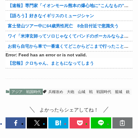
【速報】専門家「イオンモール熊本の爆心地に”こんなもの”があったんだけど…」
【語ろう】好きなイギリスのミュージシャン
富士登山ツアー中に64歳男性死亡 8合目付近で意識失う
ワイ「米津玄師ってソロじゃなくてバンドのボーカルならよかったよね」
お前ら自宅から車で一番遠くてどこからどこまで行ったことある？
Error: Feed has an error or is not valid.
【悲報】クロちゃん、まともになってしまう
アジア
戦国時代
兵糧攻め
大砲
山城
戦
戦国時代
籠城
銃
よかったらシェアしてね！