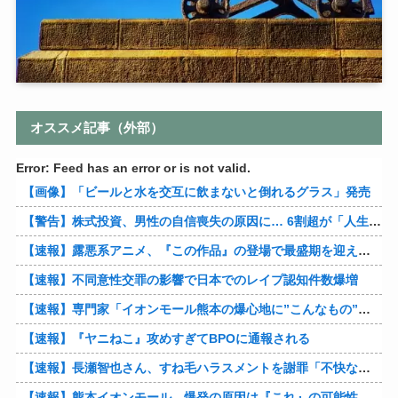
オススメ記事（外部）
Error: Feed has an error or is not valid.
【画像】「ビールと水を交互に飲まないと倒れるグラス」発売
【警告】株式投資、男性の自信喪失の原因に… 6割超が「人生の敗者」自認
【速報】露悪系アニメ、『この作品』の登場で最盛期を迎えてしまう…
【速報】不同意性交罪の影響で日本でのレイプ認知件数爆増
【速報】専門家「イオンモール熊本の爆心地に”こんなもの”があったんだけど…」
【速報】『ヤニねこ』攻めすぎてBPOに通報される
【速報】長瀬智也さん、すね毛ハラスメントを謝罪「不快な思いをさせて申し訳ありませんでした」
【速報】熊本イオンモール、爆発の原因は『これ』の可能性