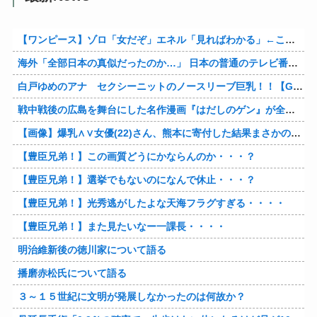
【ワンピース】ゾロ「女だぞ」エネル「見ればわかる」←ここ好きすぎるｗｗｗｗｗｗｗｗｗｗｗｗｗ
海外「全部日本の真似だったのか…」 日本の普通のテレビ番組が最新SNSの数十年先を行っていたと話題に
白戸ゆめのアナ セクシーニットのノースリーブ巨乳！！【GIF動画あり】
戦中戦後の広島を舞台にした名作漫画『はだしのゲン』が全巻50％オフで買える激安セール開催！！このチャンスを見逃すな！！
【画像】爆乳∧∨女優(22)さん、熊本に寄付した結果まさかの事態に・・・・・・
【豊臣兄弟！】この画質どうにかならんのか・・・？
【豊臣兄弟！】選挙でもないのになんで休止・・・？
【豊臣兄弟！】光秀逃がしたよな天海フラグすぎる・・・・
【豊臣兄弟！】また見たいなー一課長・・・・
明治維新後の徳川家について語る
播磨赤松氏について語る
３～１５世紀に文明が発展しなかったのは何故か？