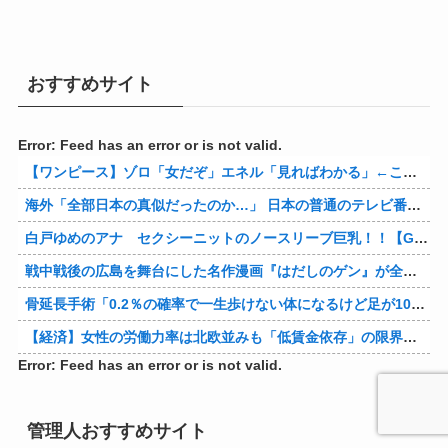
おすすめサイト
Error: Feed has an error or is not valid.
【ワンピース】ゾロ「女だぞ」エネル「見ればわかる」←ここ好きすぎるｗｗｗｗｗｗｗｗｗｗｗｗｗ
海外「全部日本の真似だったのか…」 日本の普通のテレビ番組が最新SNSの数十年先を行っていたと話題に
白戸ゆめのアナ セクシーニットのノースリーブ巨乳！！【GIF動画あり】
戦中戦後の広島を舞台にした名作漫画『はだしのゲン』が全巻50％オフで買える激安セール開催！！このチャンスを見逃すな！！
骨延長手術「0.2％の確率で一生歩けない体になるけど足が10cm伸びます」←コスパ良すぎるだろ
【経済】女性の労働力率は北欧並みも「低賃金依存」の限界 団塊世代の完全引退で、企業が迫られる“最後の選択”
Error: Feed has an error or is not valid.
管理人おすすめサイト