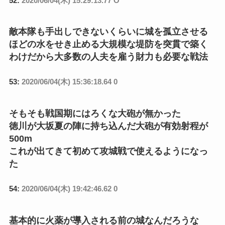
52:
2020/06/04(木) 15:29:13.77 O
敵本隊も手出しできないくらいに城を孤立させる
ほどの水をせき止める大規模な堤防を突貫で築く
わけだから大多数の人夫を雇う財力も必要な戦法
53:
2020/06/04(木) 15:36:18.64 0
そもそも戦国期にはろくな大砲が無かった
徳川が大坂夏の陣に持ち込んだ大砲が有効射程が
500m
これが出てきて初めて攻城戦で使えるようになっ
た
54:
2020/06/04(木) 19:42:46.62 0
基本的に火薬が導入される前の城なんだろうな