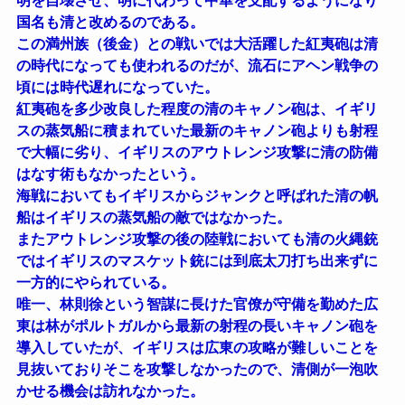
明を自壊させ、明に代わって中華を支配するようになり
国名も清と改めるのである。
この満州族（後金）との戦いでは大活躍した紅夷砲は清
の時代になっても使われるのだが、流石にアヘン戦争の
頃には時代遅れになっていた。
紅夷砲を多少改良した程度の清のキャノン砲は、イギリ
スの蒸気船に積まれていた最新のキャノン砲よりも射程
で大幅に劣り、イギリスのアウトレンジ攻撃に清の防備
はなす術もなかったという。
海戦においてもイギリスからジャンクと呼ばれた清の帆
船はイギリスの蒸気船の敵ではなかった。
またアウトレンジ攻撃の後の陸戦においても清の火縄銃
ではイギリスのマスケット銃には到底太刀打ち出来ずに
一方的にやられている。
唯一、林則徐という智謀に長けた官僚が守備を勤めた広
東は林がポルトガルから最新の射程の長いキャノン砲を
導入していたが、イギリスは広東の攻略が難しいことを
見抜いておりそこを攻撃しなかったので、清側が一泡吹
かせる機会は訪れなかった。