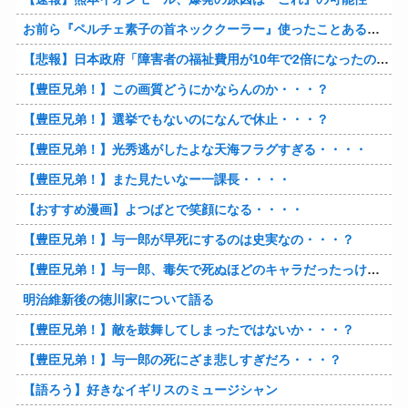
お前ら『ペルチェ素子の首ネッククーラー』使ったことあるか？
【悲報】日本政府「障害者の福祉費用が10年で2倍になったので抑制します」
【豊臣兄弟！】この画質どうにかならんのか・・・？
【豊臣兄弟！】選挙でもないのになんで休止・・・？
【豊臣兄弟！】光秀逃がしたよな天海フラグすぎる・・・・
【豊臣兄弟！】また見たいなー一課長・・・・
【おすすめ漫画】よつばとで笑顔になる・・・・
【豊臣兄弟！】与一郎が早死にするのは史実なの・・・？
【豊臣兄弟！】与一郎、毒矢で死ぬほどのキャラだったっけ・・・・
明治維新後の徳川家について語る
【豊臣兄弟！】敵を鼓舞してしまったではないか・・・？
【豊臣兄弟！】与一郎の死にざま悲しすぎだろ・・・？
【語ろう】好きなイギリスのミュージシャン