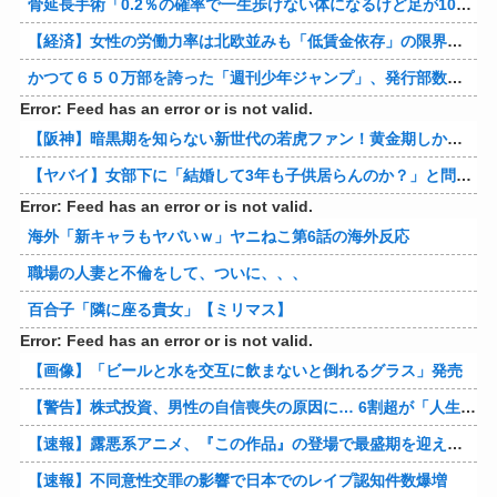
骨延長手術「0.2％の確率で一生歩けない体になるけど足が10cm伸びます」←コスパ良すぎるだろ
【経済】女性の労働力率は北欧並みも「低賃金依存」の限界 団塊世代の完全引退で、企業が迫られる“最後の選択”
かつて６５０万部を誇った「週刊少年ジャンプ」、発行部数が初の100万部割れ
Error: Feed has an error or is not valid.
【阪神】暗黒期を知らない新世代の若虎ファン！黄金期しか知らない現代のファン事情と驚きのリアル
【ヤバイ】女部下に「結婚して3年も子供居らんのか？」と問い詰めた結果ｗｗｗｗ 他
Error: Feed has an error or is not valid.
海外「新キャラもヤバいｗ」ヤニねこ第6話の海外反応
職場の人妻と不倫をして、ついに、、、
百合子「隣に座る貴女」【ミリマス】
Error: Feed has an error or is not valid.
【画像】「ビールと水を交互に飲まないと倒れるグラス」発売
【警告】株式投資、男性の自信喪失の原因に… 6割超が「人生の敗者」自認
【速報】露悪系アニメ、『この作品』の登場で最盛期を迎えてしまう…
【速報】不同意性交罪の影響で日本でのレイプ認知件数爆増