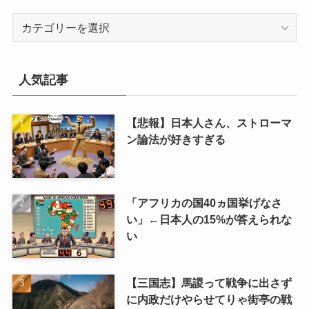
カ
テ
ゴ
リ
人気記事
【悲報】日本人さん、ストローマ
ン論法が好きすぎる
「アフリカの国40ヵ国挙げなさ
い」←日本人の15%が答えられな
い
【三国志】馬謖って戦争に出さず
に内政だけやらせてりゃ街亭の戦