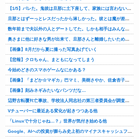
【1/5】バレた。鬼彼は旦那に土下座して、家族には言わないで下さいって…。いつの間にか子供も出来ていたようで私はドン引きでした。→お前の旦那はお前にドン引きだよｗ
旦那とはずーっとレスだったから淋しかった。彼とは魔が差したというか恋に恋してしまって… 結婚してくれ！って言われたけど、それは彼が毎日色々したいだけ。やっと目が覚めた。
数年前まで夫以外の人とデートしてた。しかも相手はみんな夫の仕事関係の人。例えるなら夫はサッカーチームの管理栄養士、デート相手複数人は全員そのサッカーチーム選手みたいな。
奥さまに他に好きな男が出来て、旦那さんと離婚したいため旦那さんのＤＶをでっちあげて、まんまと周りを騙している話を聞いたのは、未来の鬼女たちだったｗ
【画像】8月だから夏に撮った写真あげていく
【悲報】クロちゃん、まともになってしまう
今始めどきのスマホゲームなにかある？
【画像】「まどか☆マギカ」巴マミ、美樹さやか、佐倉杏子エロすぎ放課後えんこーハメ撮りどぴゅどぴゅエチエチが最高すぎる❣
【画像】刻みネギみたいなパンツだな…
辺野古転覆ﾀﾋ亡事故、学校法人同志社の第三者委員会が調査報告書を公表 … 安全配慮義務違反や安全管理に関する検証を妨げた組織風土の存在を指摘
Vチューバーに最近ある変化が起きつつある他
「Linuxで十分じゃね…？」世界が気付き始める他
Google、AIへの投資が膨らみ史上初のマイナスキャッシュフローに陥る他