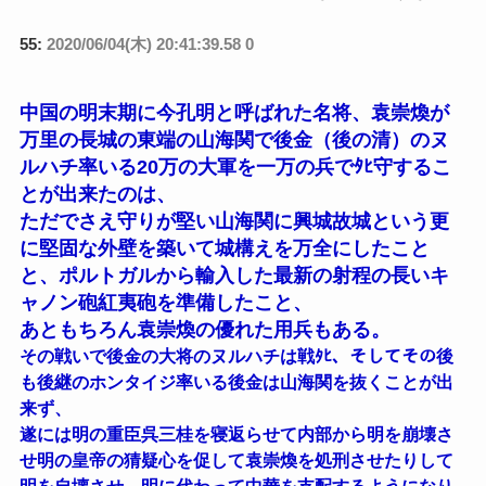
55:
2020/06/04(木) 20:41:39.58 0
中国の明末期に今孔明と呼ばれた名将、袁崇煥が
万里の長城の東端の山海関で後金（後の清）のヌ
ルハチ率いる20万の大軍を一万の兵でﾀﾋ守するこ
とが出来たのは、
ただでさえ守りが堅い山海関に興城故城という更
に堅固な外壁を築いて城構えを万全にしたこと
と、ポルトガルから輸入した最新の射程の長いキ
ャノン砲紅夷砲を準備したこと、
あともちろん袁崇煥の優れた用兵もある。
その戦いで後金の大将のヌルハチは戦ﾀﾋ、そしてその後
も後継のホンタイジ率いる後金は山海関を抜くことが出
来ず、
遂には明の重臣呉三桂を寝返らせて内部から明を崩壊さ
せ明の皇帝の猜疑心を促して袁崇煥を処刑させたりして