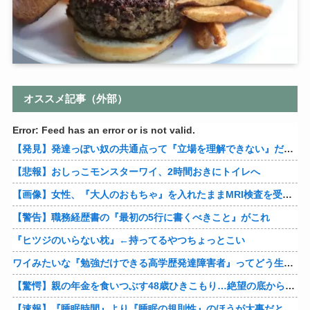
オススメ記事（外部）
Error: Feed has an error or is not valid.
【発見】発達っぽい奴の共通点って『立場を理解できない』だよな
【悲報】おしっこモンスターワイ、2時間おきにトイレへ
【画像】女性、『大人のおもちゃ』を入れたままMRI検査を受けた結果 →
【警告】職務経歴書の『最初の5行に書くべきこと』がこれ
『ヒツジのいらない枕』←持ってるやつちょっとこい
ワイみたいな『勉強だけできる高学歴発達障害者』ってどう生きたらいいんや？
【驚愕】親の年金を食いつぶす48歳ひきこもり…絶望の底から家族を救ったのは『障害基礎年金』だった
【速報】『睡眠時間』より『睡眠の規則性』のほうが大事だと判明