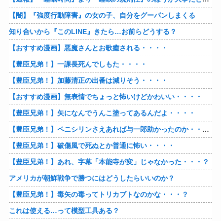
【闇】『強度行動障害』の女の子、自分をグーパンしまくる
知り合いから『このLINE』きたら…お前らどうする？
【おすすめ漫画】悪魔さんとお歌癒される・・・・
【豊臣兄弟！】一課長死んでしもた・・・・
【豊臣兄弟！】加藤清正の出番は減りそう・・・・
【おすすめ漫画】無表情でちょっと怖いけどかわいい・・・・
【豊臣兄弟！】矢になんでうんこ塗ってあるんだよ・・・・
【豊臣兄弟！】ペニシリンさえあれば与一郎助かったのか・・・？
【豊臣兄弟！】破傷風で死ぬとか普通に怖い・・・・
【豊臣兄弟！】あれ、字幕「本能寺が変」じゃなかった・・・？
アメリカが朝鮮戦争で勝つにはどうしたらいいのか？
【豊臣兄弟！】毒矢の毒ってトリカブトなのかな・・・？
これは使える…って模型工具ある？