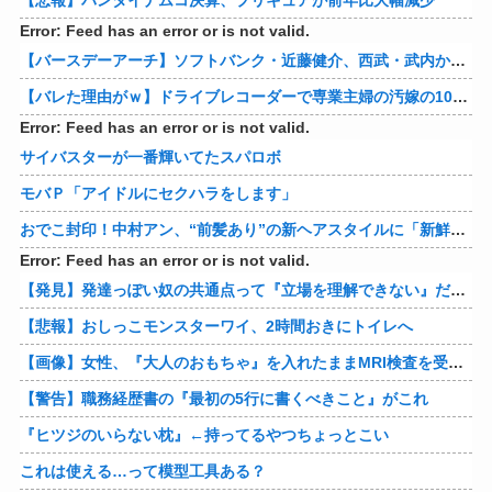
Error: Feed has an error or is not valid.
【バースデーアーチ】ソフトバンク・近藤健介、西武・武内から第24号先制ソロホームラン！！！！！！！！！！！！！【西武対ソフトバンク20回戦】
【バレた理由がｗ】ドライブレコーダーで専業主婦の汚嫁の10年越し不倫発覚！制裁の詳細がコレｗｗｗｗｗ 他
Error: Feed has an error or is not valid.
サイバスターが一番輝いてたスパロボ
モバＰ「アイドルにセクハラをします」
おでこ封印！中村アン、“前髪あり”の新ヘアスタイルに「新鮮でたまらん」の声【画像】
Error: Feed has an error or is not valid.
【発見】発達っぽい奴の共通点って『立場を理解できない』だよな
【悲報】おしっこモンスターワイ、2時間おきにトイレへ
【画像】女性、『大人のおもちゃ』を入れたままMRI検査を受けた結果 →
【警告】職務経歴書の『最初の5行に書くべきこと』がこれ
『ヒツジのいらない枕』←持ってるやつちょっとこい
これは使える…って模型工具ある？