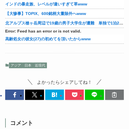
インドの暴走族、レベルが違いすぎて草www
【大惨事】TOPIX、600銘柄大量除外へwww
北アルプス槍ヶ岳周辺で19歳の男子大学生が遭難 単独で1泊2日の予定で入山も連絡取れず 警察が9日以降捜索予定
Error: Feed has an error or is not valid.
高齢処女の彼女(27)の初めてを頂いたからwww
アジア
日本
近現代
よかったらシェアしてね！
コメント