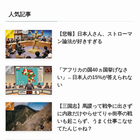
ゴ
リ
人気記事
【悲報】日本人さん、ストローマ
ン論法が好きすぎる
「アフリカの国40ヵ国挙げなさ
い」←日本人の15%が答えられな
い
【三国志】馬謖って戦争に出さず
に内政だけやらせてりゃ街亭の戦
いも起こらず、うまく仕事こなせ
てたんじゃね？