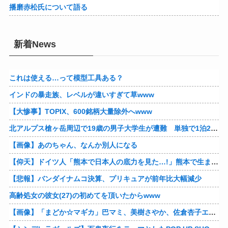
播磨赤松氏について語る
新着News
これは使える…って模型工具ある？
インドの暴走族、レベルが違いすぎて草www
【大惨事】TOPIX、600銘柄大量除外へwww
北アルプス槍ヶ岳周辺で19歳の男子大学生が遭難 単独で1泊2日の予定で入山も連絡取れず 警察が9日以降捜索予定
【画像】あのちゃん、なんか別人になる
【仰天】ドイツ人「熊本で日本人の底力を見た…!」熊本で生まれて初めて震度7の大地震を経験したドイツ人。直後、日本人たちの行動に衝撃を受けてしまう…
【悲報】バンダイナムコ決算、プリキュアが前年比大幅減少
高齢処女の彼女(27)の初めてを頂いたからwww
【画像】「まどか☆マギカ」巴マミ、美樹さやか、佐倉杏子エロすぎ放課後えんこーハメ撮りどぴゅどぴゅエチエチが最高すぎる❣