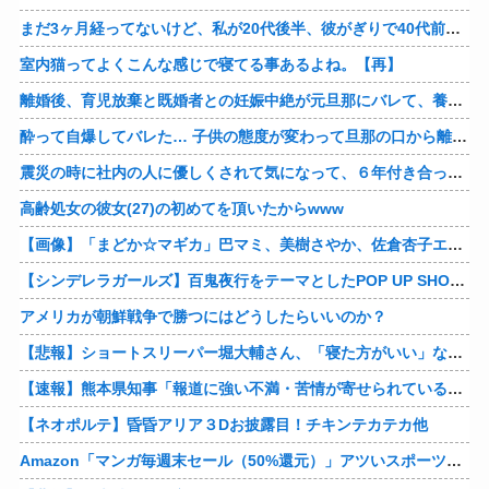
まだ3ヶ月経ってないけど、私が20代後半、彼がぎりで40代前半でＷ不倫中。計画している彼との二泊三日の旅行、早く行けるといいな♪
室内猫ってよくこんな感じで寝てる事あるよね。【再】
離婚後、育児放棄と既婚者との妊娠中絶が元旦那にバレて、養育費の支払いが止まった… 私が正社員で働くまで止めると言われてるけど、女として生きたいの。
酔って自爆してバレた… 子供の態度が変わって旦那の口から離婚って言葉が出て、急速に現実に引き戻されたっていうか、あー私本当にしちゃいけないことしてたんだなと思い知った。
震災の時に社内の人に優しくされて気になって、６年付き合った彼に別れを告げました。その時新たな好きな人に夢中で元彼はどうでもよく思えました。今ははっきり言って後悔してます…
高齢処女の彼女(27)の初めてを頂いたからwww
【画像】「まどか☆マギカ」巴マミ、美樹さやか、佐倉杏子エロすぎ放課後えんこーハメ撮りどぴゅどぴゅエチエチが最高すぎる❣
【シンデレラガールズ】百鬼夜行をテーマとしたPOP UP SHOPが東京・大阪にて開催
アメリカが朝鮮戦争で勝つにはどうしたらいいのか？
【悲報】ショートスリーパー堀大輔さん、「寝た方がいい」などと誹謗中傷され配信中に泣き出してしまう
【速報】熊本県知事「報道に強い不満・苦情が寄せられている」→TBSの報道特集がまさにそれな件他
【ネオポルテ】昏昏アリア３Dお披露目！チキンテカテカ他
Amazon「マンガ毎週末セール（50%還元）」アツいスポーツマンガ祭り最終日到来！！！他