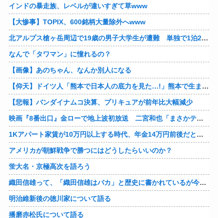
インドの暴走族、レベルが違いすぎて草www
【大惨事】TOPIX、600銘柄大量除外へwww
北アルプス槍ヶ岳周辺で19歳の男子大学生が遭難 単独で1泊2日の予定で入山も連絡取れず 警察が9日以降捜索予定
なんで「タワマン」に憧れるの？
【画像】あのちゃん、なんか別人になる
【仰天】ドイツ人「熊本で日本人の底力を見た…!」熊本で生まれて初めて震度7の大地震を経験したドイツ人。直後、日本人たちの行動に衝撃を受けてしまう…
【悲報】バンダイナムコ決算、プリキュアが前年比大幅減少
映画『8番出口』金ローで地上波初放送 二宮和也「まさかテレビにまで迷い込んでしまうとは」
1Kアパート家賃が10万円以上する時代、年金14万円前後だと賃貸の人は無理じゃね？
アメリカが朝鮮戦争で勝つにはどうしたらいいのか？
蛍大名・京極高次を語ろう
織田信雄って、「織田信雄はバカ」と歴史に書かれているが今まで家が残っているんでバカではないよな？
明治維新後の徳川家について語る
播磨赤松氏について語る