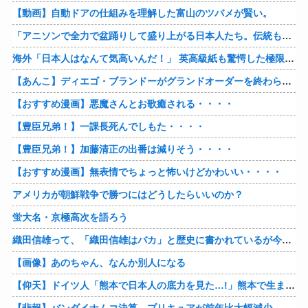
【動画】自動ドアの仕組みを理解した富山のツバメが賢い。
「アニソンで全力で盆踊りして盛り上がる日本人たち。伝統もオタクもこの熱量、素晴らしい」→女さんブチギレ「これを見て『日本の品格が落ちた』と思いま…
海外「日本人はなんて気高いんだ！」 英高級紙も驚愕した極限の中の日本人の姿に世界が衝撃
【あんこ】ディエゴ・ブランドーがグランドオーダーを終わらせるようです【FGO二部】 第１６６話
【おすすめ漫画】悪魔さんとお歌癒される・・・・
【豊臣兄弟！】一課長死んでしもた・・・・
【豊臣兄弟！】加藤清正の出番は減りそう・・・・
【おすすめ漫画】無表情でちょっと怖いけどかわいい・・・・
アメリカが朝鮮戦争で勝つにはどうしたらいいのか？
蛍大名・京極高次を語ろう
織田信雄って、「織田信雄はバカ」と歴史に書かれているが今まで家が残っているんでバカではないよな？
【画像】あのちゃん、なんか別人になる
【仰天】ドイツ人「熊本で日本人の底力を見た…!」熊本で生まれて初めて震度7の大地震を経験したドイツ人。直後、日本人たちの行動に衝撃を受けてしまう…
【悲報】バンダイナムコ決算、プリキュアが前年比大幅減少