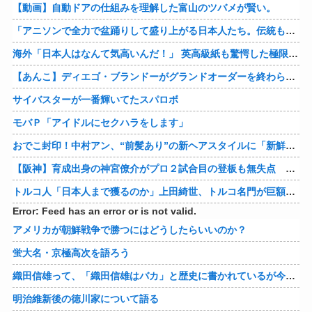
【動画】自動ドアの仕組みを理解した富山のツバメが賢い。
「アニソンで全力で盆踊りして盛り上がる日本人たち。伝統もオタクもこの熱量、素晴らしい」→女さんブチギレ「これを見て『日本の品格が落ちた』と思いま…
海外「日本人はなんて気高いんだ！」 英高級紙も驚愕した極限の中の日本人の姿に世界が衝撃
【あんこ】ディエゴ・ブランドーがグランドオーダーを終わらせるようです【FGO二部】 第１６６話
サイバスターが一番輝いてたスパロボ
モバＰ「アイドルにセクハラをします」
おでこ封印！中村アン、“前髪あり”の新ヘアスタイルに「新鮮でたまらん」の声【画像】
【阪神】育成出身の神宮僚介がプロ２試合目の登板も無失点 ボスラーを三振に ピンチで抑えた
トルコ人「日本人まで獲るのか」上田綺世、トルコ名門が巨額の正式オファー！現地サポが騒然！【海外の反応】
Error: Feed has an error or is not valid.
アメリカが朝鮮戦争で勝つにはどうしたらいいのか？
蛍大名・京極高次を語ろう
織田信雄って、「織田信雄はバカ」と歴史に書かれているが今まで家が残っているんでバカではないよな？
明治維新後の徳川家について語る