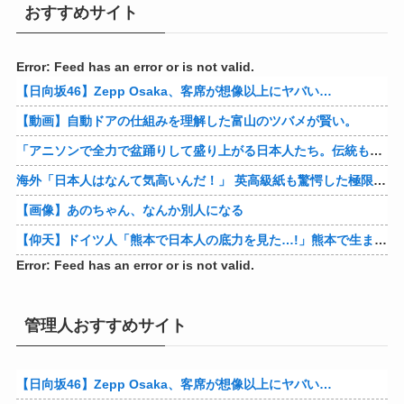
おすすめサイト
Error: Feed has an error or is not valid.
【日向坂46】Zepp Osaka、客席が想像以上にヤバい…
【動画】自動ドアの仕組みを理解した富山のツバメが賢い。
「アニソンで全力で盆踊りして盛り上がる日本人たち。伝統もオタクもこの熱量、素晴らしい」→女さんブチギレ「これを見て『日本の品格が落ちた』と思いま…
海外「日本人はなんて気高いんだ！」 英高級紙も驚愕した極限の中の日本人の姿に世界が衝撃
【画像】あのちゃん、なんか別人になる
【仰天】ドイツ人「熊本で日本人の底力を見た…!」熊本で生まれて初めて震度7の大地震を経験したドイツ人。直後、日本人たちの行動に衝撃を受けてしまう…
Error: Feed has an error or is not valid.
管理人おすすめサイト
【日向坂46】Zepp Osaka、客席が想像以上にヤバい…