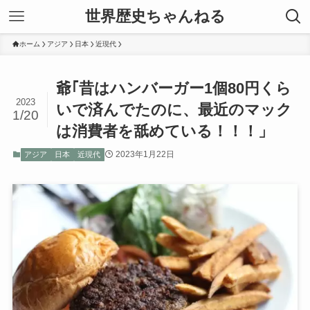
世界歴史ちゃんねる
ホーム
アジア
日本
近現代
爺｢昔はハンバーガー1個80円くら
2023
いで済んでたのに、最近のマック
1/20
は消費者を舐めている！！！」
2023年1月22日
アジア
日本
近現代