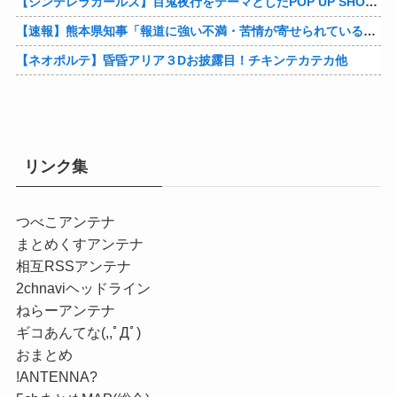
【シンデレラガールズ】百鬼夜行をテーマとしたPOP UP SHOPが東京・大阪にて開催
【速報】熊本県知事「報道に強い不満・苦情が寄せられている」→TBSの報道特集がまさにそれな件他
【ネオポルテ】昏昏アリア３Dお披露目！チキンテカテカ他
リンク集
つべこアンテナ
まとめくすアンテナ
相互RSSアンテナ
2chnaviヘッドライン
ねらーアンテナ
ギコあんてな(,,ﾟДﾟ)
おまとめ
!ANTENNA?