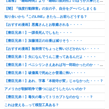
【速報】『睡眠時間』より『睡眠の規則性』のほうが大事だと判明
【闇】『強度行動障害』の女の子、自分をグーパンしまくる
知り合いから『このLINE』きたら…お前らどうする？
【おすすめ漫画】悪魔さんとお歌癒される・・・・
【豊臣兄弟！】一課長死んでしもた・・・・
【豊臣兄弟！】加藤清正の出番は減りそう・・・・
【おすすめ漫画】無表情でちょっと怖いけどかわいい・・・・
【豊臣兄弟！】矢になんでうんこ塗ってあるんだよ・・・・
【豊臣兄弟！】ペニシリンさえあれば与一郎助かったのか・・・？
【豊臣兄弟！】破傷風で死ぬとか普通に怖い・・・・
【豊臣兄弟！】あれ、字幕「本能寺が変」じゃなかった・・・？
アメリカが朝鮮戦争で勝つにはどうしたらいいのか？
【豊臣兄弟！】毒矢の毒ってトリカブトなのかな・・・？
これは使える…って模型工具ある？