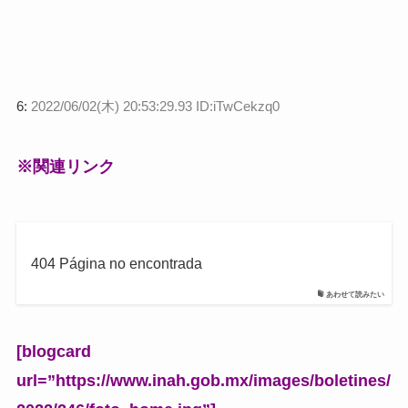
6:
2022/06/02(木) 20:53:29.93 ID:iTwCekzq0
※関連リンク
404 Página no encontrada
あわせて読みたい
[blogcard
url=”https://www.inah.gob.mx/images/boletines/