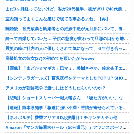
まだ3ヶ月経ってないけど、私が20代後半、彼がぎりで40代前半でＷ不倫中。計画している彼との二泊三日の旅行、早く行けるといいな♪
室内猫ってよくこんな感じで寝てる事あるよね。【再】
離婚後、育児放棄と既婚者との妊娠中絶が元旦那にバレて、養育費の支払いが止まった… 私が正社員で働くまで止めると言われてるけど、女として生きたいの。
酔って自爆してバレた… 子供の態度が変わって旦那の口から離婚って言葉が出て、急速に現実に引き戻されたっていうか、あー私本当にしちゃいけないことしてたんだなと思い知った。
震災の時に社内の人に優しくされて気になって、６年付き合った彼に別れを告げました。その時新たな好きな人に夢中で元彼はどうでもよく思えました。今ははっきり言って後悔してます…
高齢処女の彼女(27)の初めてを頂いたからwww
【画像】「まどか☆マギカ」巴マミ、美樹さやか、佐倉杏子エロすぎ放課後えんこーハメ撮りどぴゅどぴゅエチエチが最高すぎる❣
【シンデレラガールズ】百鬼夜行をテーマとしたPOP UP SHOPが東京・大阪にて開催
アメリカが朝鮮戦争で勝つにはどうしたらいいのか？
【悲報】ショートスリーパー堀大輔さん、「寝た方がいい」などと誹謗中傷され配信中に泣き出してしまう
【速報】熊本県知事「報道に強い不満・苦情が寄せられている」→TBSの報道特集がまさにそれな件他
【ネオポルテ】昏昏アリア３Dお披露目！チキンテカテカ他
Amazon「マンガ毎週末セール（50%還元）」アツいスポーツマンガ祭り最終日到来！！！他