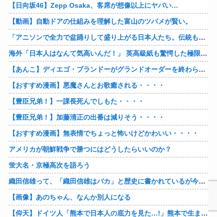
【日向坂46】Zepp Osaka、客席が想像以上にヤバい…
【動画】自動ドアの仕組みを理解した富山のツバメが賢い。
「アニソンで全力で盆踊りして盛り上がる日本人たち。伝統もオタクもこの熱量、素晴らしい」→女さんブチギレ「これを見て『日本の品格が落ちた』と思いま…
海外「日本人はなんて気高いんだ！」 英高級紙も驚愕した極限の中の日本人の姿に世界が衝撃
【あんこ】ディエゴ・ブランドーがグランドオーダーを終わらせるようです【FGO二部】 第１６６話
【おすすめ漫画】悪魔さんとお歌癒される・・・・
【豊臣兄弟！】一課長死んでしもた・・・・
【豊臣兄弟！】加藤清正の出番は減りそう・・・・
【おすすめ漫画】無表情でちょっと怖いけどかわいい・・・・
アメリカが朝鮮戦争で勝つにはどうしたらいいのか？
蛍大名・京極高次を語ろう
織田信雄って、「織田信雄はバカ」と歴史に書かれているが今まで家が残っているんでバカではないよな？
【画像】あのちゃん、なんか別人になる
【仰天】ドイツ人「熊本で日本人の底力を見た…!」熊本で生まれて初めて震度7の大地震を経験したドイツ人。直後、日本人たちの行動に衝撃を受けてしまう…