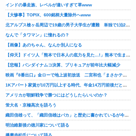
インドの暴走族、レベルが違いすぎて草www
【大惨事】TOPIX、600銘柄大量除外へwww
北アルプス槍ヶ岳周辺で19歳の男子大学生が遭難 単独で1泊2日の予定で入山も連絡取れず 警察が9日以降捜索予定
なんで「タワマン」に憧れるの？
【画像】あのちゃん、なんか別人になる
【仰天】ドイツ人「熊本で日本人の底力を見た…!」熊本で生まれて初めて震度7の大地震を経験したドイツ人。直後、日本人たちの行動に衝撃を受けてしまう…
【悲報】バンダイナムコ決算、プリキュアが前年比大幅減少
映画『8番出口』金ローで地上波初放送 二宮和也「まさかテレビにまで迷い込んでしまうとは」
1Kアパート家賃が10万円以上する時代、年金14万円前後だと賃貸の人は無理じゃね？
アメリカが朝鮮戦争で勝つにはどうしたらいいのか？
蛍大名・京極高次を語ろう
織田信雄って、「織田信雄はバカ」と歴史に書かれているが今まで家が残っているんでバカではないよな？
明治維新後の徳川家について語る
播磨赤松氏について語る