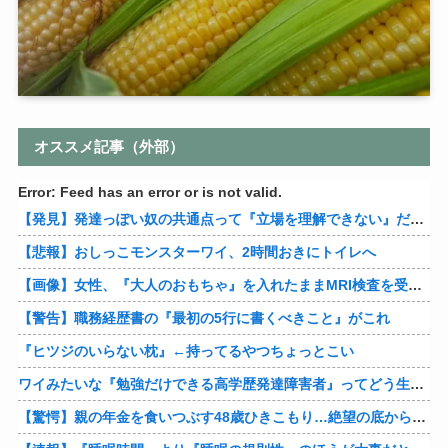
オススメ記事（外部）
Error: Feed has an error or is not valid.
【発見】発達っぽい奴の共通点って『立場を理解できない』だよな
【悲報】おしっこモンスターワイ、2時間おきにトイレへ
【画像】女性、『大人のおもちゃ』を入れたままMRI検査を受けた結果 →
【警告】職務経歴書の『最初の5行に書くべきこと』がこれ
『ヒツジのいらない枕』←持ってるやつちょっとこい
ワイみたいな『勉強だけできる高学歴発達障害者』ってどう生きたらいいんや？
【驚愕】親の年金を食いつぶす48歳ひきこもり…絶望の底から家族を救ったのは『障害基礎年金』だった