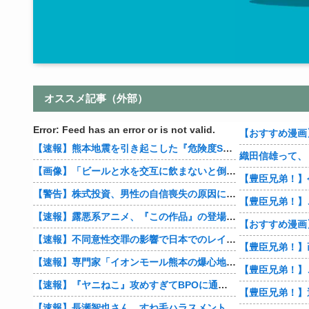
オススメ記事（外部）
Error: Feed has an error or is not valid.
【速報】熊本地震を引き起こした『危険度Sランク断層』日本のド真ん中に10カ所もあると判明
【画像】「ビールと水を交互に飲まないと倒れるグラス」発売
【豊臣兄弟！】
【警告】株式投資、男性の自信喪失の原因に… 6割超が「人生の敗者」自認
【速報】露悪系アニメ、『この作品』の登場で最盛期を迎えてしまう…
【速報】不同意性交罪の影響で日本でのレイプ認知件数爆増
【速報】専門家「イオンモール熊本の爆心地に”こんなもの”があったんだけど…」
【速報】『ヤニねこ』攻めすぎてBPOに通報される
【速報】長瀬智也さん、すね毛ハラスメントを謝罪「不快な思いをさせて申し訳ありませんでした」