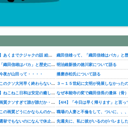
【おすすめ漫画】あくまでクジャクの話 絵が綺麗・・・・
織田信雄って、「織田信雄はバカ」と歴史に書かれているが今まで家が残っているんでバカではないよな？
明治維新後の徳川家について語る
今夜が山田って・・・・
播磨赤松氏について語る
【豊臣兄弟！】このクソ大河早く終わらないかな・・・？
【おすすめ漫画】ねこねこ日和は安定の癒し・・・・
【豊臣兄弟！】画質クソすぎて誰が誰だか・・・？
【豊臣兄弟！】この画質どうにかならんのか・・・？
職場の人妻と不倫をして、ついに、、
【豊臣兄弟！】選挙でもないのになんで休止・・・？