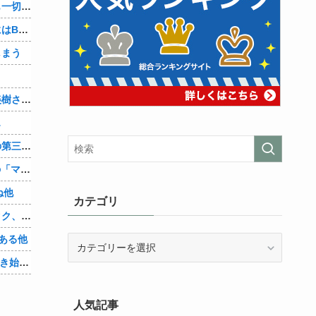
彼氏「俺の親は毒親。だから結婚しても一切関わらなくていい」私「うん」彼氏「そのかわり俺もお前の親と一切関わらない。結婚の挨拶にも行かない」私「えっ」
妻に、つとめて明るく言った。「たまにはB（俺の親友）も呼んで家で鍋でもしようか。」妻は箸を持つ手をブルブル震わせながら「何でBさんなの？」と。お前の浮気相手だからだよ！！
しまう
？
【画像】「まどか☆マギカ」巴マミ、美樹さやか、佐倉杏子エロすぎ放課後えんこーハメ撮りどぴゅどぴゅエチエチが最高すぎる❣
…
辺野古転覆ﾀﾋ亡事故、学校法人同志社の第三者委員会が調査報告書を公表 … 安全配慮義務違反や安全管理に関する検証を妨げた組織風土の存在を指摘
【朗報】Amazon、汗が飛び散る灼熱の「マンガ毎週末セール（50%還元）」を開催！他
ね他
カテゴリ
【悲報】身元不明で病院に運ばれたオタク、待ち受けから「ラブライブ」と呼ばれるｗｗｗｗ他
ある他
カ
テ
「Linuxで十分じゃね…？」世界が気付き始める他
ゴ
リ
人気記事