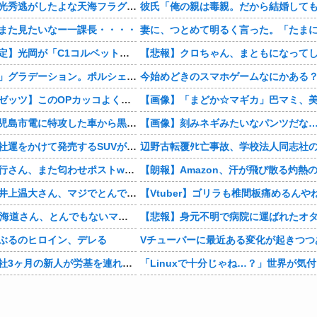
【豊臣兄弟！】光秀逃がしたよな天海フラグすぎる・・・・
また見たいなー一課長・・・・
【神デザイン確定】光岡が「C1コルベット風」新型オープンカーの最新ティーザー画像を公開、マツダ・ロードスターの信頼性にレトロな外観がドッキング
【悲報】クロちゃん、まともになって
まさかの「上下」グラデーション。ポルシェが豪州75周年を祝う特別モデル「911 Turbo S Land Down Under」を発表、1951年の「見果てぬ夢」が内外装に再現
今始めどきのスマホゲームなにかある
【仮面ライダーゼッツ】このOPカッコよくない？本編の展開ちゃんと反映してて完成度高いし
【動画あり】鹿児島市電に特攻した車から黒服3人組が車を乗り捨てて逃走
【画像】刻みネギみたいなパンツだな
【画像】日産が社運をかけて発売するSUVがこちらです‥‥
【悲報】有吉弘行さん、また匂わせポストwwwwwwwwwwwwwwww
【衝撃】巨人・井上温大さん、マジでとんでもない事態にwww
【Vtuber】ゴリラも椎間板痛めるんや
【画像】NHK北海道さん、とんでもないマシュマロ女子をキャスターに起用してしまうwwwwwwww
ぶるのヒロイン、デレる
Vチューバーに最近ある変化が起きつつ
【マジかよ】入社3ヶ月の新人が労基を連れて来て「90連勤させられました」「労働基準法違反です」→俺「彼は30連休中ですが?」