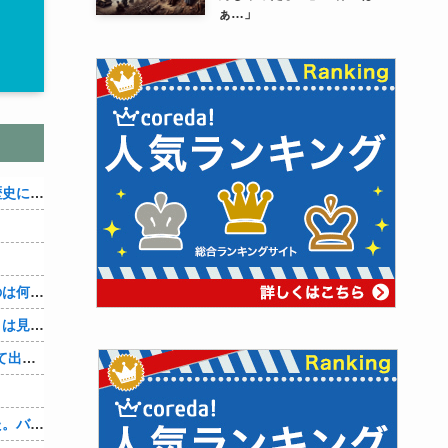
ぁ…」
織田信雄って、「織田信雄はバカ」と歴史に書かれているが今まで家が残っているんでバカではないよな？
３～１５世紀に文明が発展しなかったのは何故か？
なぜ本能寺の変で織田信長の遺体（骨）は見つからなかったのか
【4/4】「今日は早く帰ります」と言って出て行く妻が、何ヶ月ぶりだろう、見送る私に振り返って手を振っている。罪のなせる気持ちの表れなのか。今日の午後調査員から連絡が入る…
、
先週夫に、私に彼がいるのがバレました。バレ覚悟での朝帰りでしたが・・・ 私は意志を持って彼に抱かれました。その時にはもう結婚生活を終わりにする覚悟が出来ていました。