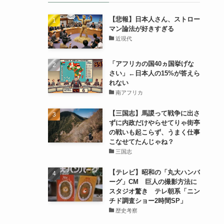
【悲報】日本人さん、ストロー
マン論法が好きすぎる
近現代
「アフリカの国40ヵ国挙げな
さい」←日本人の15%が答えら
れない
南アフリカ
【三国志】馬謖って戦争に出さ
ずに内政だけやらせてりゃ街亭
の戦いも起こらず、うまく仕事
こなせてたんじゃね？
三国志
【テレビ】昭和の「丸大ハンバ
ーグ」CM 巨人の撮影方法に
スタジオ驚き テレ朝系「ニン
チド調査ショー2時間SP」
歴史考察