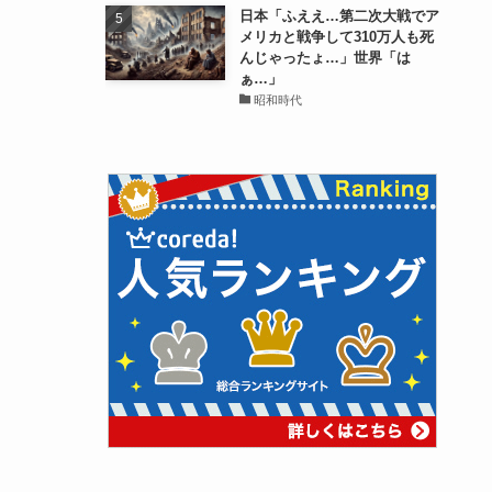
日本「ふええ…第二次大戦でア
メリカと戦争して310万人も死
んじゃったょ…」世界「は
ぁ…」
昭和時代