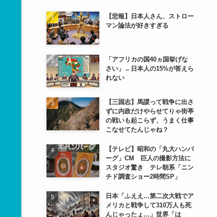
【悲報】日本人さん、ストロー
マン論法が好きすぎる
「アフリカの国40ヵ国挙げな
さい」←日本人の15%が答えら
れない
【三国志】馬謖って戦争に出さ
ずに内政だけやらせてりゃ街亭
の戦いも起こらず、うまく仕事
こなせてたんじゃね？
【テレビ】昭和の「丸大ハンバ
ーグ」CM 巨人の撮影方法に
スタジオ驚き テレ朝系「ニン
チド調査ショー2時間SP」
日本「ふええ…第二次大戦でア
メリカと戦争して310万人も死
んじゃったょ…」世界「は