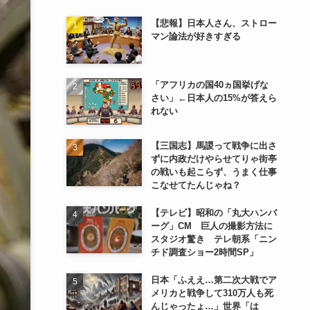
【悲報】日本人さん、ストロー
マン論法が好きすぎる
「アフリカの国40ヵ国挙げな
さい」←日本人の15%が答えら
れない
【三国志】馬謖って戦争に出さ
ずに内政だけやらせてりゃ街亭
の戦いも起こらず、うまく仕事
こなせてたんじゃね？
【テレビ】昭和の「丸大ハンバ
ーグ」CM 巨人の撮影方法に
スタジオ驚き テレ朝系「ニン
チド調査ショー2時間SP」
日本「ふええ…第二次大戦でア
メリカと戦争して310万人も死
んじゃったょ…」世界「は