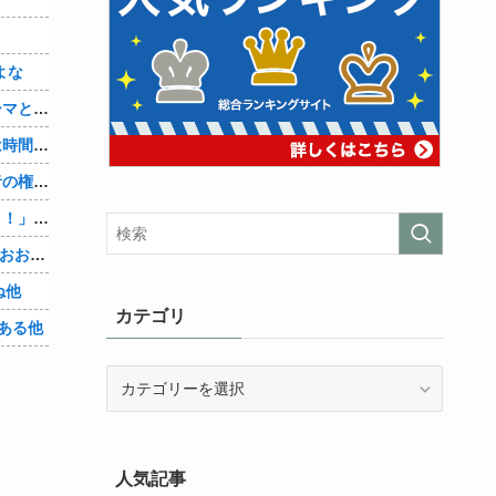
よな
【シンデレラガールズ】百鬼夜行をテーマとしたPOP UP SHOPが東京・大阪にて開催
【悲報】セクシー女優さん「大変なのは時間が止まるやつの撮影」←ばらしてしまうｗ
【物議】大物インフルエンサー「喫煙者の権利がマジで侵害されてる。いくら税金払ってるんだ」他
【悲報】人助け中の男性を「犯罪ですよ！」と責めた女性、警察が来た瞬間逃げる他
【Vtuber】中日5位うおおおおおおおおおおおおおおおお他
ね他
カテゴリ
ある他
カ
テ
ゴ
リ
人気記事