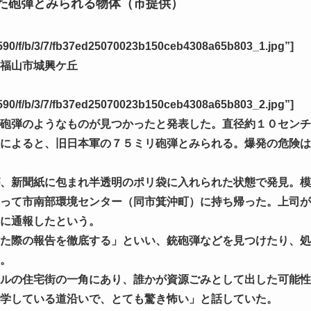
た砲弾とみられる物体（市提供）
6×590/f/b/3/7/fb37ed25070023b150ceb4308a65b803_1.jpg”]
福山市城興ケ丘
6×590/f/b/3/7/fb37ed25070023b150ceb4308a65b803_2.jpg”]
砲弾のようなものが見つかったと発表した。直径約１０センチ
によると、旧日本軍の７５ミリ砲弾とみられる。爆発の危険は
、新聞紙に包まれ半透明のポリ袋に入れられた状態で発見。模
って市南部環境センター（同市箕沖町）に持ち帰った。上司が
に通報したという。
た際の報告を徹底する」といい、銃砲弾などを見つけたり、処
。
ルの住宅街の一角にあり、誰かが資源ごみとして出した可能性
学している道沿いで、とても驚き怖い」と話していた。