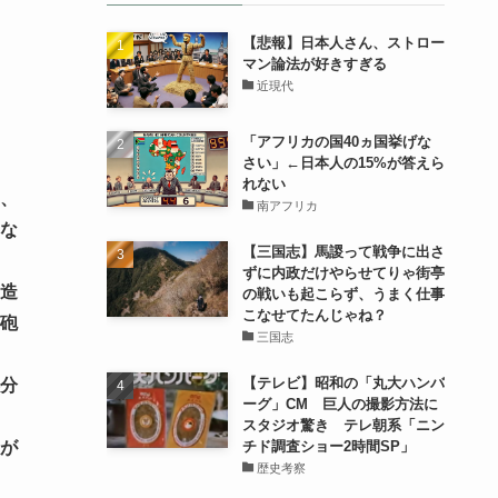
【悲報】日本人さん、ストロー
マン論法が好きすぎる
近現代
「アフリカの国40ヵ国挙げな
さい」←日本人の15%が答えら
れない
、
南アフリカ
な
【三国志】馬謖って戦争に出さ
ずに内政だけやらせてりゃ街亭
造
の戦いも起こらず、うまく仕事
こなせてたんじゃね？
砲
三国志
【テレビ】昭和の「丸大ハンバ
分
ーグ」CM 巨人の撮影方法に
スタジオ驚き テレ朝系「ニン
チド調査ショー2時間SP」
が
歴史考察