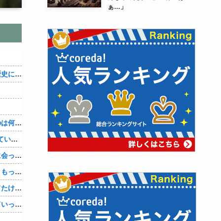
ぁ…」
織田信雄って、「織田信雄はバカ」と歴史に書かれているが今まで家が残っているんでバカではないよな？
３～１５世紀に文明が発展しなかったのは何故か？
【1/4】嫁が嫁の勤め先の社長と不倫している。証拠を掴む前に嫁から離婚を切り出されたので、ハッタリかまして証拠を握っているフリしたら、向こうから示談話を振ってきたｗ
単身赴任の俺。妻が最近ある男と頻繁に会っている。電話で問い詰めた。「好きなのはアナタ、でも会えないのがツライ、寂しいから・・・」妻は、その男と不倫関係に発展した様だ…
娘の托卵疑惑が晴れた嫁。「安心した、もっと早く打ち明けて鑑定しておけばよかった」と。そして「今度こそ家族三人で幸せになりたい」と言い出した！！ごめんこうむるわｗｗ
サングラスかけるの恥ずかしいと思ってたけど、日差し強すぎてサングラスかけ始めたわ
嫁は１人で旅行に行きナンパされついていったり、出会い系で知り合った男と会ったりした。しかも酔っていて避妊もしてなかった。そしてやはり自分には夫しかいないと思ったんだとｗ