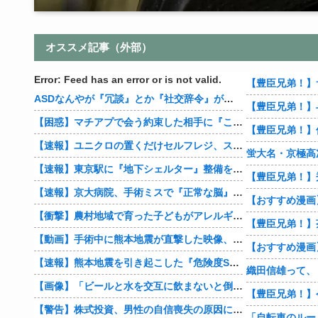
オススメ記事（外部）
Error: Feed has an error or is not valid.
【豊臣兄弟！】
ASDなんやが『冗談』とか『社交辞令』がマジでわからなくて怖い
【豊臣兄弟！】
【困惑】マチアプで会う約束した相手に『この返信』送ったらブロックされたんやが…
【速報】ユニクロの置くだけセルフレジ、スーパーにも導入へ
蛍大名・京極高
【速報】東京駅に『地下シェルター』整備を正式表明
【速報】京大病院、手術ミスで『正常な脳』を摘出 → 患者は自発呼吸不可能な植物状態に
【衝撃】農村地域で育った子どもがアレルギーやぜん息になりにくい『農場効果』を引き起こす細菌が判明
【豊臣兄弟！】
【動画】手術中に熊本地震が直撃した映像、凄まじい…
【速報】熊本地震を引き起こした『危険度Sランク断層』日本のド真ん中に10カ所もあると判明
【画像】「ビールと水を交互に飲まないと倒れるグラス」発売
【豊臣兄弟！】
【警告】株式投資、男性の自信喪失の原因に… 6割超が「人生の敗者」自認