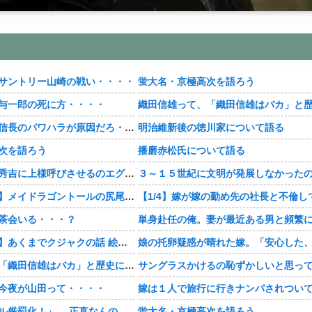
サントリー山崎の戦い・・・・
蛍大名・京極高次を語ろう
与一郎の死に方・・・・
【豊臣兄弟！】信長のパワハラが原因だろ・・・？
明治維新後の徳川家について語る
次を語ろう
播磨赤松氏について語る
【豊臣兄弟！】秀吉に上様呼びさせるのエグいな・・・・
【おすすめ漫画】メイドラゴントールの尻尾もふもふ・・・・
茶会いる・・・？
【おすすめ漫画】あくまでクジャクの話 絵が綺麗・・・・
織田信雄って、「織田信雄はバカ」と歴史に書かれているが今まで家が残っているんでバカではないよな？
今夜が山田って・・・・
「自転車のルール厳罰化！」← 正直なんの意味もなかった件www
蛍大名・京極高次を語ろう