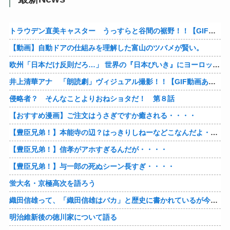
トラウデン直美キャスター うっすらと谷間の裾野！！【GIF動画あり】
【動画】自動ドアの仕組みを理解した富山のツバメが賢い。
欧州「日本だけ反則だろ…」 世界の『日本びいき』にヨーロッパ全土から不満の声
井上清華アナ 「朗読劇」ヴィジュアル撮影！！【GIF動画あり】
侵略者？ そんなことよりおねショタだ！ 第８話
【おすすめ漫画】ご注文はうさぎですか癒される・・・・
【豊臣兄弟！】本能寺の辺？はっきりしねーなどこなんだよ・・・・
【豊臣兄弟！】信孝がアホすぎるんだが・・・・
【豊臣兄弟！】与一郎の死ぬシーン長すぎ・・・・
蛍大名・京極高次を語ろう
織田信雄って、「織田信雄はバカ」と歴史に書かれているが今まで家が残っているんでバカではないよな？
明治維新後の徳川家について語る