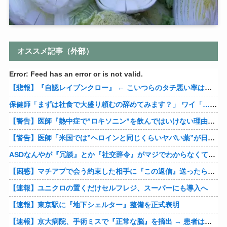
オススメ記事（外部）
Error: Feed has an error or is not valid.
【悲報】『自認レイブンクロー』 ← こいつらのタチ悪い率は異常
保健師「まずは社食で大盛り頼むの辞めてみます？」 ワイ「…食っちゃいけないものを売ってるのか？」
【警告】医師『熱中症で”ロキソニン”を飲んではいけない理由がこれ』
【警告】医師「米国では”ヘロインと同じくらいヤバい薬”が日本では平気で処方されてる」
ASDなんやが『冗談』とか『社交辞令』がマジでわからなくて怖い
【困惑】マチアプで会う約束した相手に『この返信』送ったらブロックされたんやが…
【速報】ユニクロの置くだけセルフレジ、スーパーにも導入へ
【速報】東京駅に『地下シェルター』整備を正式表明
【速報】京大病院、手術ミスで『正常な脳』を摘出 → 患者は自発呼吸不可能な植物状態に