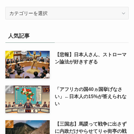
カ
テ
ゴ
リ
人気記事
【悲報】日本人さん、ストローマ
ン論法が好きすぎる
「アフリカの国40ヵ国挙げなさ
い」←日本人の15%が答えられな
い
【三国志】馬謖って戦争に出さず
に内政だけやらせてりゃ街亭の戦