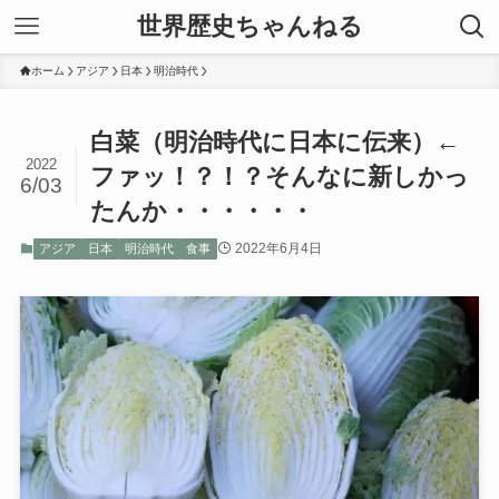
世界歴史ちゃんねる
ホーム
アジア
日本
明治時代
白菜（明治時代に日本に伝来）←
2022
ファッ！？！？そんなに新しかっ
6/03
たんか・・・・・・
2022年6月4日
アジア
日本
明治時代
食事