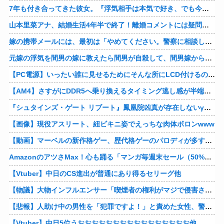
7年も付き合ってきた彼女。『浮気相手は本気で好き、でも今の生活は壊したくない。あなたは家族で、浮気相手は恋人。それじゃ駄目なの？』人の心なんて持ってなかったｗ
山本里菜アナ、結婚生活4年半で終了！離婚コメントには疑問の声
嫁の携帯メールには、最初は「やめてください。警察に相談します」とかだったけど、最近は「昨日もすごかった。間君のが中でビクピｋ（ｒｙ」とｗ しかも羽目鳥も満載だった！
元嫁の浮気を間男の嫁に教えたら間男が自殺して、間男嫁から感謝されつつ元嫁に『いつ死ぬの？』と笑顔で言われた衝撃
【PC電源】いったい誰に見せるためにそんな所にLCD付けるのかな
【AM4】さすがにDDR5へ乗り換えるタイミング逃し感が半端ない
『シュタインズ・ゲート リブート』鳳凰院凶真が存在しないγ（ガンマ）世界線が追加される
【画像】現役アスリート、紐ビキニ姿でえっちな肉体ボロンwww
【動画】マーベルの新作格ゲー、歴代格ゲーのパロディが多すぎて話題にwwwwwww
AmazonのアツさMax！心も踊る「マンガ毎週末セール（50%還元）」2日目襲来！他
【Vtuber】中日のCS進出が普通にあり得るセリーグ他
【物議】大物インフルエンサー「喫煙者の権利がマジで侵害されてる。いくら税金払ってるんだ」他
【悲報】人助け中の男性を「犯罪ですよ！」と責めた女性、警察が来た瞬間逃げる他
【Vtuber】中日5位うおおおおおおおおおおおおおおおお他