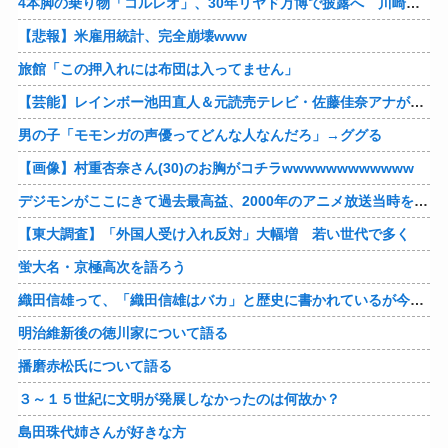
4本脚の乗り物「コルレオ」、30年リヤド万博で披露へ 川崎重工が35年発売目指す
【悲報】米雇用統計、完全崩壊www
旅館「この押入れには布団は入ってません」
【芸能】レインボー池田直人＆元読売テレビ・佐藤佳奈アナが結婚
男の子「モモンガの声優ってどんな人なんだろ」→ググる
【画像】村重杏奈さん(30)のお胸がコチラwwwwwwwwwwww
デジモンがここにきて過去最高益、2000年のアニメ放送当時を上回る
【東大調査】「外国人受け入れ反対」大幅増 若い世代で多く
蛍大名・京極高次を語ろう
織田信雄って、「織田信雄はバカ」と歴史に書かれているが今まで家が残っているんでバカではないよな？
明治維新後の徳川家について語る
播磨赤松氏について語る
３～１５世紀に文明が発展しなかったのは何故か？
島田珠代姉さんが好きな方