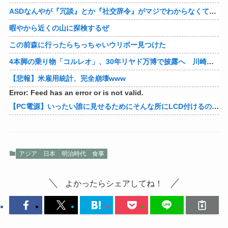
ASDなんやが『冗談』とか『社交辞令』がマジでわからなくて怖い
暇やから近くの山に探検するぜ
この前森に行ったらちっちゃいウリボー見つけた
4本脚の乗り物「コルレオ」、30年リヤド万博で披露へ 川崎重工が35年発売目指す
【悲報】米雇用統計、完全崩壊www
Error: Feed has an error or is not valid.
【PC電源】いったい誰に見せるためにそんな所にLCD付けるのかな
アジア
日本
明治時代
食事
よかったらシェアしてね！