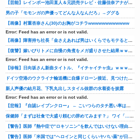
【芸能】レインボー池田直人＆元読売テレビ・佐藤佳奈アナが結婚
男の子「モモンガの声優ってどんな人なんだろ」→ググる
【画像】村重杏奈さん(30)のお胸がコチラwwwwwwwwwwww
Error: Feed has an error or is not valid.
【画像】障害持ち社長「金さえあれば男はいくらでもモテるという事を証明してる」
【復讐】嫁いびりトメに自慢の角煮をメガ盛りさせた結果ｗｗｗｗ 他
Error: Feed has an error or is not valid.
【珍報】日向坂さん新曲タイトル、『イチャイチャ虫』ｗｗｗ★2
ドイツ空港のウクライナ輸送機に自爆ドローン接近、見つけた空港職員が蹴り落とす…高性能プラスチック爆弾搭載！
新人声優の結月花、下乳丸出しスタイル抜群の水着姿を披露
Error: Feed has an error or is not valid.
【悲報】『自認レイブンクロー』 ← こいつらのタチ悪い率は異常
保健師「まずは社食で大盛り頼むの辞めてみます？」 ワイ「…食っちゃいけないものを売ってるのか？」
【警告】医師『熱中症で”ロキソニン”を飲んではいけない理由がこれ』
【警告】医師「米国では”ヘロインと同じくらいヤバい薬”が日本では平気で処方されてる」