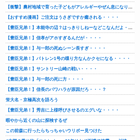
【衝撃】農村地域で育った子どもがアレルギーやぜん息になりにくい『農場効果』を引き起こす細菌が判明
【おすすめ漫画】ご注文はうさぎですか癒される・・・・
【豊臣兄弟！】本能寺の辺？はっきりしねーなどこなんだよ・・・・
【豊臣兄弟！】信孝がアホすぎるんだが・・・・
【豊臣兄弟！】与一郎の死ぬシーン長すぎ・・・・
【豊臣兄弟！】パトレン1号の喋り方なんかクセになる・・・・
【豊臣兄弟！】サントリー山崎の戦い・・・・
【豊臣兄弟！】与一郎の死に方・・・・
【豊臣兄弟！】信長のパワハラが原因だろ・・・？
蛍大名・京極高次を語ろう
【豊臣兄弟！】秀吉に上様呼びさせるのエグいな・・・・
暇やから近くの山に探検するぜ
この前森に行ったらちっちゃいウリボー見つけた