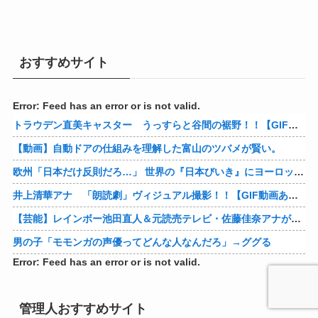
おすすめサイト
Error: Feed has an error or is not valid.
トラウデン直美キャスター うっすらと谷間の裾野！！【GIF動画あり】
【動画】自動ドアの仕組みを理解した富山のツバメが賢い。
欧州「日本だけ反則だろ…」 世界の『日本びいき』にヨーロッパ全土から不満の声
井上清華アナ 「朗読劇」ヴィジュアル撮影！！【GIF動画あり】
【芸能】レインボー池田直人＆元読売テレビ・佐藤佳奈アナが結婚
男の子「モモンガの声優ってどんな人なんだろ」→ググる
Error: Feed has an error or is not valid.
管理人おすすめサイト