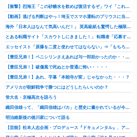
【衝撃】烈海王「この砂糖水を飲めば復活するぞ」ワイ「これはトンデモ理論やろなぁ」ﾍﾟﾗ←結果ｗｗｗｗ
【動画】逃げる判断はやっ！埼玉でスマホ運転のプリウスに当て逃げされる車載。
海外「日本人はなんて気高いんだ！」 英高級紙も驚愕した極限の中の日本人の姿に世界が衝撃
とある転職サイト「スカウトしにきました！」 転職者「応募するわ！」 → 結果ｗｗｗｗｗ
エッセイスト「原爆を二度と使わせてはならない」⇒「もちろん中国の核も非難する？」⇒「中国の核は綺麗な核！」
【豊臣兄弟！】ペニシリンさえあれば与一郎助かったのか・・・？
【豊臣兄弟！】破傷風で死ぬとか普通に怖い・・・・
【豊臣兄弟！】あれ、字幕「本能寺が変」じゃなかった・・・？
アメリカが朝鮮戦争で勝つにはどうしたらいいのか？
蛍大名・京極高次を語ろう
織田信雄って、「織田信雄はバカ」と歴史に書かれているが今まで家が残っているんでバカではないよな？
明治維新後の徳川家について語る
【芸能】松本人志企画・プロデュース『ドキュメンタル』、アメリカで初の制作が決定