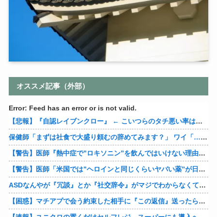
オススメ記事（外部）
Error: Feed has an error or is not valid.
【悲報】『自認レイブンクロー』 ← こいつらのタチ悪い率は異常
保健師「まずは社食で大盛り頼むの辞めてみます？」 ワイ「…食っちゃいけないものを売ってるのか？」
【警告】医師『熱中症で”ロキソニン”を飲んではいけない理由がこれ』
【警告】医師「米国では”ヘロインと同じくらいヤバい薬”が日本では平気で処方されてる」
ASDなんやが『冗談』とか『社交辞令』がマジでわからなくて怖い
【困惑】マチアプで会う約束した相手に『この返信』送ったらブロックされたんやが…