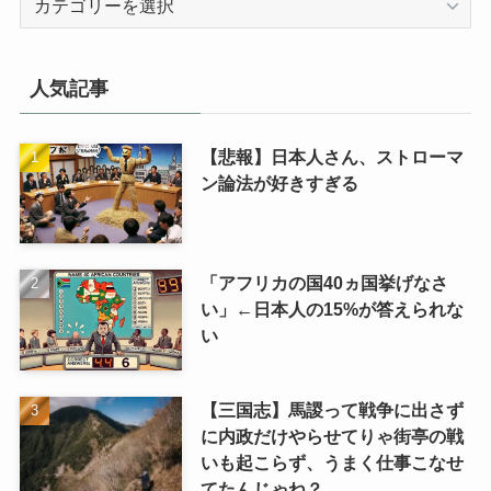
テ
ゴ
リ
人気記事
【悲報】日本人さん、ストローマ
ン論法が好きすぎる
「アフリカの国40ヵ国挙げなさ
い」←日本人の15%が答えられな
い
【三国志】馬謖って戦争に出さず
に内政だけやらせてりゃ街亭の戦
いも起こらず、うまく仕事こなせ
てたんじゃね？