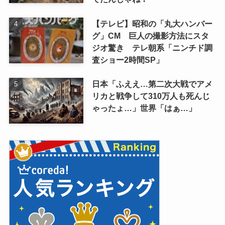
【テレビ】昭和の「丸大ハンバー
グ」CM 巨人の撮影方法にスタ
ジオ驚き テレ朝系「ニンチド調
査ショー2時間SP」
日本「ふええ…第二次大戦でアメ
リカと戦争して310万人も死んじ
ゃったょ…」世界「はぁ…」