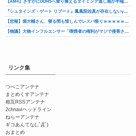
【AM4】さすがにDDR5へ乗り換えるタイミング逃し感が半端ない
『シュタインズ・ゲート リブート』鳳凰院凶真が存在しないγ（ガンマ）世界線が追加される
【悲報】堀大輔さん、寝る間も惜しんでレスバ祭りｗｗｗｗｗｗｗｗｗｗｗｗｗｗｗｗｗｗｗｗｗｗｗｗ他
【物議】大物インフルエンサー「喫煙者の権利がマジで侵害されてる。いくら税金払ってるんだ」他
リンク集
つべこアンテナ
まとめくすアンテナ
相互RSSアンテナ
2chnaviヘッドライン
ねらーアンテナ
ギコあんてな(,,ﾟДﾟ)
おまとめ