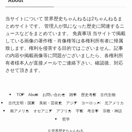
About
当サイトについて 世界歴史ちゃんねるは2ちゃんねるま
とめサイトです。 管理人が気になった歴史に関連するニ
ュースなどをまとめています。 免責事項 当サイトで掲載
している画像の著作権・肖像権等は各権利所有者に帰属
致します。権利を侵害する目的ではございません。記事
の内容や掲載画像等に問題がございましたら、各権利所
有者様本人が直接メールでご連絡下さい。確認後、対応
させて頂きます。
TOP
About
お問い合わせ
雑学
歴史考察
古代生物
古代文明・国家
美術・芸術史
アジア
ヨーロッパ
北アメリカ
南アメリカ
オセアニア
アフリカ
宇宙
考古学
宗教・神話
哲学
©
世界歴史ちゃんねる.