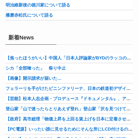
明治維新後の徳川家について語る
播磨赤松氏について語る
新着News
【焦ったほうがいい】中国人「日本人評論家がBYDのラッコの装備を褒めてるけど中国では基本的な装備やぞ…？」
シカ「全部喰った」 祭り中止
【画像】開示請求が届いた…
フェラーリを手がけたピニンファリーナ、日本の鉄道初デザイン。南海電鉄が新たな空港特急をなにわ筋線へ導入
【芸能】松本人志企画・プロデュース『ドキュメンタル』、アメリカで初の制作が決定
登山家「山で迷ったらとりあえず登れ」登山家「沢を見つけて下山しろ」←これ結局どっちが正解なの？
【政府】高市総理「物価上昇を上回る賃上げを日本に定着させる」 国家公務員月給3.51％増へ 人事院の勧告を受け
【PC電源】いったい誰に見せるためにそんな所にLCD付けるのかな