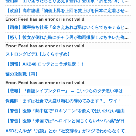
登山家「山で迷ったらとりあえず登れ」登山家「沢を見つけて下山しろ」←これ結局どっちが正解なの？
【政府】高市総理「物価上昇を上回る賃上げを日本に定着させる」 国家公務員月給3.51％増へ 人事院の勧告を受け
Error: Feed has an error or is not valid.
【画像】障害持ち社長「金さえあれば男はいくらでもモテるという事を証明してる」
【怒り】彼女が倒れた時にチャラ男が動画撮影！ぶちキレた俺がしたことｗｗｗｗ 他
Error: Feed has an error or is not valid.
ストロングビデ1【ふくらすずめ】
【朗報】AKB48 ロッテとコラボ決定！！
猫の攻防戦【再】
Error: Feed has an error or is not valid.
【悲報】『自認レイブンクロー』 ← こいつらのタチ悪い率は異常
保健師「まずは社食で大盛り頼むの辞めてみます？」 ワイ「…食っちゃいけないものを売ってるのか？」
【警告】医師『熱中症で”ロキソニン”を飲んではいけない理由がこれ』
【警告】医師「米国では”ヘロインと同じくらいヤバい薬”が日本では平気で処方されてる」
ASDなんやが『冗談』とか『社交辞令』がマジでわからなくて怖い