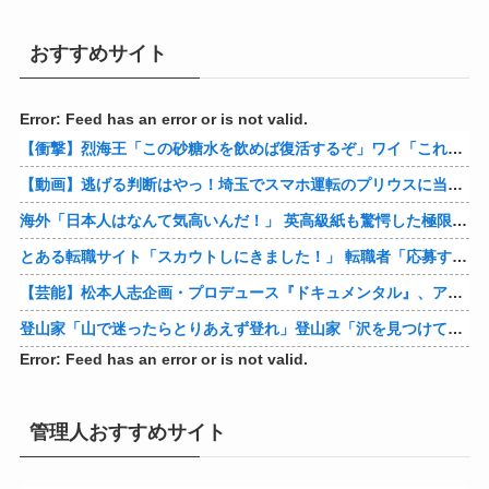
おすすめサイト
Error: Feed has an error or is not valid.
【衝撃】烈海王「この砂糖水を飲めば復活するぞ」ワイ「これはトンデモ理論やろなぁ」ﾍﾟﾗ←結果ｗｗｗｗ
【動画】逃げる判断はやっ！埼玉でスマホ運転のプリウスに当て逃げされる車載。
海外「日本人はなんて気高いんだ！」 英高級紙も驚愕した極限の中の日本人の姿に世界が衝撃
とある転職サイト「スカウトしにきました！」 転職者「応募するわ！」 → 結果ｗｗｗｗｗ
【芸能】松本人志企画・プロデュース『ドキュメンタル』、アメリカで初の制作が決定
登山家「山で迷ったらとりあえず登れ」登山家「沢を見つけて下山しろ」←これ結局どっちが正解なの？
Error: Feed has an error or is not valid.
管理人おすすめサイト