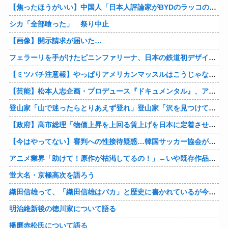
【焦ったほうがいい】中国人「日本人評論家がBYDのラッコの装備を褒めてるけど中国では基本的な装備やぞ…？」
シカ「全部喰った」 祭り中止
【画像】開示請求が届いた…
フェラーリを手がけたピニンファリーナ、日本の鉄道初デザイン。南海電鉄が新たな空港特急をなにわ筋線へ導入
【ミツバチ注意報】やっぱりアメリカンマッスルはこうじゃないとな・・・。ダッジが「直6ツインターボ、600馬力」の新型「チャージャー ”スーパービー”」を発表
【芸能】松本人志企画・プロデュース『ドキュメンタル』、アメリカで初の制作が決定
登山家「山で迷ったらとりあえず登れ」登山家「沢を見つけて下山しろ」←これ結局どっちが正解なの？
【政府】高市総理「物価上昇を上回る賃上げを日本に定着させる」 国家公務員月給3.51％増へ 人事院の勧告を受け
【今はやってない】審判への性接待疑惑…韓国サッカー協会が声明「現在は一切発生していない」
アニメ業界「助けて！原作が枯渇してるの！」←いや既存作品の2期やったら良いよね？
蛍大名・京極高次を語ろう
織田信雄って、「織田信雄はバカ」と歴史に書かれているが今まで家が残っているんでバカではないよな？
明治維新後の徳川家について語る
播磨赤松氏について語る