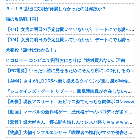
３～１５世紀に文明が発展しなかったのは何故か？
猫の攻防戦【再】
【4/4】女房に明日の予定は聞いていないが、デートにでも誘ってみる。多分断られるはずだ。間男と会うからね。はいはいどうぞ思う存分お楽しみください。そのうち地獄に落してやるわ！
【1/4】女房に明日の予定は聞いていないが、デートにでも誘ってみる。多分断られるはずだ。間男と会うからね。はいはいどうぞ思う存分お楽しみください。そのうち地獄に落してやるわ！
犬養毅「話せばわかる！」
ヒコロヒー コンビニで割引おにぎりは〝絶対買わない〟理由
【PC電源】いったい誰に見せるためにそんな所にLCD付けるのかな
【AM4】さすがにDDR5へ乗り換えるタイミング逃し感が半端ない
『シュタインズ・ゲート リブート』鳳凰院凶真が存在しないγ（ガンマ）世界線が追加される
【画像】現役アスリート、紐ビキニ姿でえっちな肉体ボロンwww
【動画】マーベルの新作格ゲー、歴代格ゲーのパロディが多すぎて話題にwwwwwww
【悲報】堀大輔さん、寝る間も惜しんでレスバ祭りｗｗｗｗｗｗｗｗｗｗｗｗｗｗｗｗｗｗｗｗｗｗｗｗ他
【物議】大物インフルエンサー「喫煙者の権利がマジで侵害されてる。いくら税金払ってるんだ」他