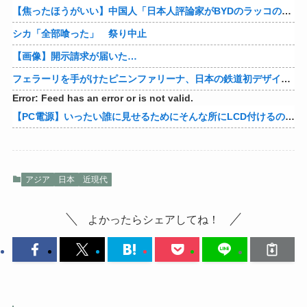
【焦ったほうがいい】中国人「日本人評論家がBYDのラッコの装備を褒めてるけど中国では基本的な装備やぞ…？」
シカ「全部喰った」 祭り中止
【画像】開示請求が届いた…
フェラーリを手がけたピニンファリーナ、日本の鉄道初デザイン。南海電鉄が新たな空港特急をなにわ筋線へ導入
Error: Feed has an error or is not valid.
【PC電源】いったい誰に見せるためにそんな所にLCD付けるのかな
アジア
日本
近現代
よかったらシェアしてね！