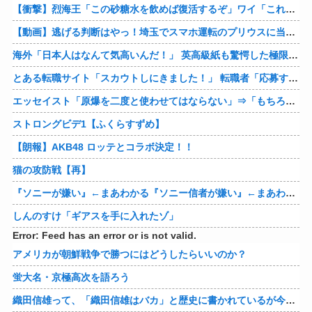
【衝撃】烈海王「この砂糖水を飲めば復活するぞ」ワイ「これはトンデモ理論やろなぁ」ﾍﾟﾗ←結果ｗｗｗｗ
【動画】逃げる判断はやっ！埼玉でスマホ運転のプリウスに当て逃げされる車載。
海外「日本人はなんて気高いんだ！」 英高級紙も驚愕した極限の中の日本人の姿に世界が衝撃
とある転職サイト「スカウトしにきました！」 転職者「応募するわ！」 → 結果ｗｗｗｗｗ
エッセイスト「原爆を二度と使わせてはならない」⇒「もちろん中国の核も非難する？」⇒「中国の核は綺麗な核！」
ストロングビデ1【ふくらすずめ】
【朗報】AKB48 ロッテとコラボ決定！！
猫の攻防戦【再】
『ソニーが嫌い』←まあわかる『ソニー信者が嫌い』←まあわかる『任天堂信者が嫌い』←まあわかる
しんのすけ「ギアスを手に入れたゾ」
Error: Feed has an error or is not valid.
アメリカが朝鮮戦争で勝つにはどうしたらいいのか？
蛍大名・京極高次を語ろう
織田信雄って、「織田信雄はバカ」と歴史に書かれているが今まで家が残っているんでバカではないよな？