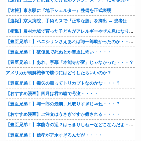
【速報】ユニクロの置くだけセルフレジ、スーパーにも導入へ
【速報】東京駅に『地下シェルター』整備を正式表明
【速報】京大病院、手術ミスで『正常な脳』を摘出 → 患者は自発呼吸不可能な植物状態に
【衝撃】農村地域で育った子どもがアレルギーやぜん息になりにくい『農場効果』を引き起こす細菌が判明
【豊臣兄弟！】ペニシリンさえあれば与一郎助かったのか・・・？
【豊臣兄弟！】破傷風で死ぬとか普通に怖い・・・・
【豊臣兄弟！】あれ、字幕「本能寺が変」じゃなかった・・・？
アメリカが朝鮮戦争で勝つにはどうしたらいいのか？
【豊臣兄弟！】毒矢の毒ってトリカブトなのかな・・・？
【おすすめ漫画】四月は君の嘘で号泣・・・・
【豊臣兄弟！】与一郎の最期、尺取りすぎじゃね・・・？
【おすすめ漫画】ご注文はうさぎですか癒される・・・・
【豊臣兄弟！】本能寺の辺？はっきりしねーなどこなんだよ・・・・
【豊臣兄弟！】信孝がアホすぎるんだが・・・・