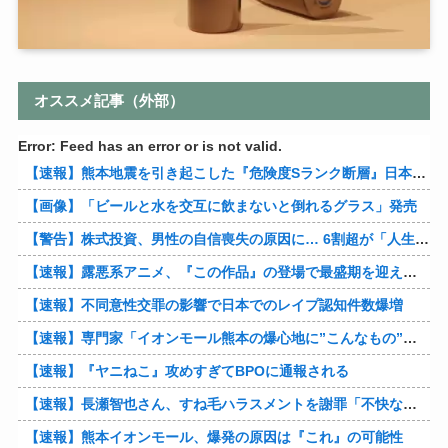
オススメ記事（外部）
Error: Feed has an error or is not valid.
【速報】熊本地震を引き起こした『危険度Sランク断層』日本のド真ん中に10カ所もあると判明
【画像】「ビールと水を交互に飲まないと倒れるグラス」発売
【警告】株式投資、男性の自信喪失の原因に… 6割超が「人生の敗者」自認
【速報】露悪系アニメ、『この作品』の登場で最盛期を迎えてしまう…
【速報】不同意性交罪の影響で日本でのレイプ認知件数爆増
【速報】専門家「イオンモール熊本の爆心地に”こんなもの”があったんだけど…」
【速報】『ヤニねこ』攻めすぎてBPOに通報される
【速報】長瀬智也さん、すね毛ハラスメントを謝罪「不快な思いをさせて申し訳ありませんでした」
【速報】熊本イオンモール、爆発の原因は『これ』の可能性