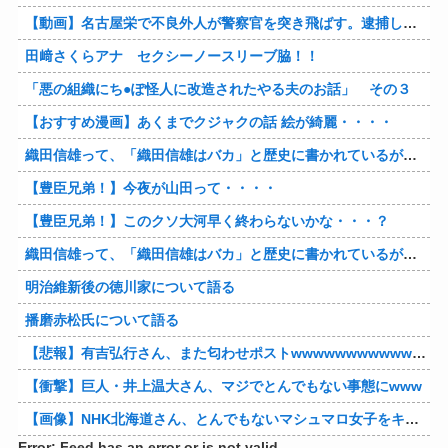
【動画】名古屋栄で不良外人が警察官を突き飛ばす。逮捕しろやｗｗｗ
田﨑さくらアナ セクシーノースリーブ脇！！
「悪の組織にち●ぽ怪人に改造されたやる夫のお話」 その３
【おすすめ漫画】あくまでクジャクの話 絵が綺麗・・・・
織田信雄って、「織田信雄はバカ」と歴史に書かれているが今まで家が残っているんでバカではないよな？
【豊臣兄弟！】今夜が山田って・・・・
【豊臣兄弟！】このクソ大河早く終わらないかな・・・？
織田信雄って、「織田信雄はバカ」と歴史に書かれているが今まで家が残っているんでバカではないよな？
明治維新後の徳川家について語る
播磨赤松氏について語る
【悲報】有吉弘行さん、また匂わせポストwwwwwwwwwwwwwwww
【衝撃】巨人・井上温大さん、マジでとんでもない事態にwww
【画像】NHK北海道さん、とんでもないマシュマロ女子をキャスターに起用してしまうwwwwwwww
Error: Feed has an error or is not valid.