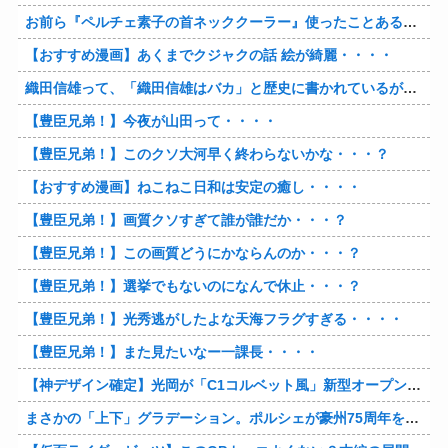
お前ら『ペルチェ素子の首ネッククーラー』使ったことあるか？
【おすすめ漫画】あくまでクジャクの話 絵が綺麗・・・・
織田信雄って、「織田信雄はバカ」と歴史に書かれているが今まで家が残っているんでバカではないよな？
【豊臣兄弟！】今夜が山田って・・・・
【豊臣兄弟！】このクソ大河早く終わらないかな・・・？
【おすすめ漫画】ねこねこ日和は安定の癒し・・・・
【豊臣兄弟！】画質クソすぎて誰が誰だか・・・？
【豊臣兄弟！】この画質どうにかならんのか・・・？
【豊臣兄弟！】選挙でもないのになんで休止・・・？
【豊臣兄弟！】光秀逃がしたよな天海フラグすぎる・・・・
【豊臣兄弟！】また見たいなー一課長・・・・
【神デザイン確定】光岡が「C1コルベット風」新型オープンカーの最新ティーザー画像を公開、マツダ・ロードスターの信頼性にレトロな外観がドッキング
まさかの「上下」グラデーション。ポルシェが豪州75周年を祝う特別モデル「911 Turbo S Land Down Under」を発表、1951年の「見果てぬ夢」が内外装に再現