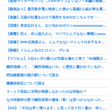
【仮面ライダーゼッツ】このOPカッコよくない？本編の展開ちゃんと反映してて完成度高いし
【動画あり】鹿児島市電に特攻した車から黒服3人組が車を乗り捨てて逃走
【画像】日産が社運をかけて発売するSUVがこちらです‥‥
【悲報】有吉弘行さん、また匂わせポストwwwwwwwwwwwwwwww
【衝撃】巨人・井上温大さん、マジでとんでもない事態にwww
【画像】NHK北海道さん、とんでもないマシュマロ女子をキャスターに起用してしまうwwwwwwww
【朗報】ぐらんぶるのヒロイン、デレる
【マジかよ】入社3ヶ月の新人が労基を連れて来て「90連勤させられました」「労働基準法違反です」→俺「彼は30連休中ですが?」
織田信雄って、「織田信雄はバカ」と歴史に書かれているが今まで家が残っているんでバカではないよな？
明治維新後の徳川家について語る
播磨赤松氏について語る
３～１５世紀に文明が発展しなかったのは何故か？
なぜ本能寺の変で織田信長の遺体（骨）は見つからなかったのか
【4/4】「今日は早く帰ります」と言って出て行く妻が、何ヶ月ぶりだろう、見送る私に振り返って手を振っている。罪のなせる気持ちの表れなのか。今日の午後調査員から連絡が入る…