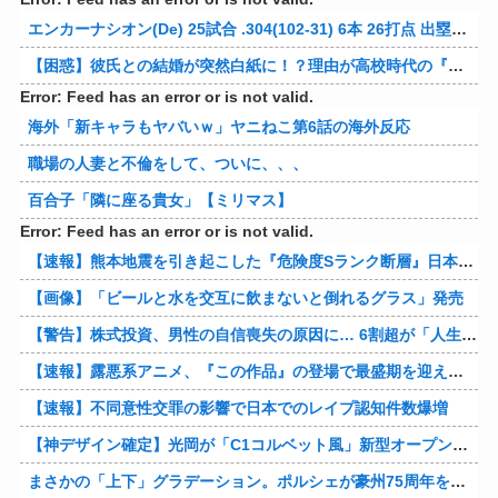
エンカーナシオン(De) 25試合 .304(102-31) 6本 26打点 出塁率.311 OPS.831 wRC+137 WAR+0.7
【困惑】彼氏との結婚が突然白紙に！？理由が高校時代の『アレ』だったｗｗｗｗ 他
Error: Feed has an error or is not valid.
海外「新キャラもヤバいｗ」ヤニねこ第6話の海外反応
職場の人妻と不倫をして、ついに、、、
百合子「隣に座る貴女」【ミリマス】
Error: Feed has an error or is not valid.
【速報】熊本地震を引き起こした『危険度Sランク断層』日本のド真ん中に10カ所もあると判明
【画像】「ビールと水を交互に飲まないと倒れるグラス」発売
【警告】株式投資、男性の自信喪失の原因に… 6割超が「人生の敗者」自認
【速報】露悪系アニメ、『この作品』の登場で最盛期を迎えてしまう…
【速報】不同意性交罪の影響で日本でのレイプ認知件数爆増
【神デザイン確定】光岡が「C1コルベット風」新型オープンカーの最新ティーザー画像を公開、マツダ・ロードスターの信頼性にレトロな外観がドッキング
まさかの「上下」グラデーション。ポルシェが豪州75周年を祝う特別モデル「911 Turbo S Land Down Under」を発表、1951年の「見果てぬ夢」が内外装に再現