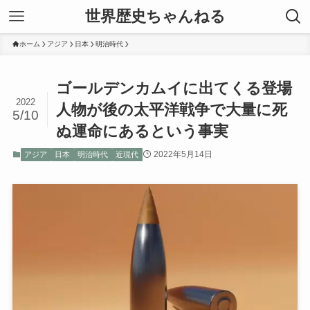
世界歴史ちゃんねる
ホーム
アジア
日本
明治時代
ゴールデンカムイに出てくる登場
2022
人物が後の太平洋戦争で大量に死
5/10
ぬ運命にあるという事実
2022年5月14日
アジア
日本
明治時代
近現代