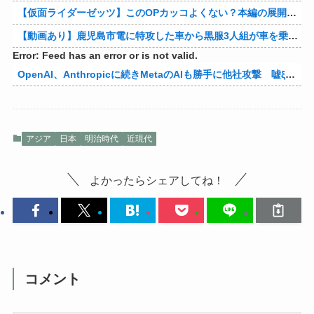
【仮面ライダーゼッツ】このOPカッコよくない？本編の展開ちゃんと反映してて完成度高いし
【動画あり】鹿児島市電に特攻した車から黒服3人組が車を乗り捨てて逃走
Error: Feed has an error or is not valid.
OpenAI、Anthropicに続きMetaのAIも勝手に他社攻撃 嘘ξけど何これ流行ってんの？
アジア
日本
明治時代
近現代
よかったらシェアしてね！
コメント