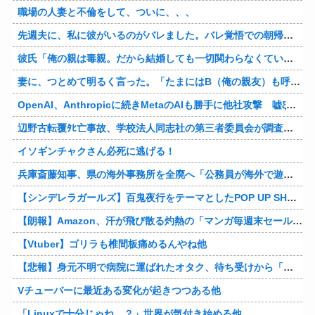
職場の人妻と不倫をして、ついに、、、
先週夫に、私に彼がいるのがバレました。バレ覚悟での朝帰りでしたが・・・ 私は意志を持って彼に抱かれました。その時にはもう結婚生活を終わりにする覚悟が出来ていました。
彼氏「俺の親は毒親。だから結婚しても一切関わらなくていい」私「うん」彼氏「そのかわり俺もお前の親と一切関わらない。結婚の挨拶にも行かない」私「えっ」
妻に、つとめて明るく言った。「たまにはB（俺の親友）も呼んで家で鍋でもしようか。」妻は箸を持つ手をブルブル震わせながら「何でBさんなの？」と。お前の浮気相手だからだよ！！
OpenAI、Anthropicに続きMetaのAIも勝手に他社攻撃 嘘ξけど何これ流行ってんの？
辺野古転覆ﾀﾋ亡事故、学校法人同志社の第三者委員会が調査報告書を公表 … 安全配慮義務違反や安全管理に関する検証を妨げた組織風土の存在を指摘
イソギンチャクさん必死に逃げる！
兵庫斎藤知事、県の海外事務所を全廃へ「公務員が海外で遊ぶためにあるだけ」
【シンデレラガールズ】百鬼夜行をテーマとしたPOP UP SHOPが東京・大阪にて開催
【朗報】Amazon、汗が飛び散る灼熱の「マンガ毎週末セール（50%還元）」を開催！他
【Vtuber】ゴリラも椎間板痛めるんやね他
【悲報】身元不明で病院に運ばれたオタク、待ち受けから「ラブライブ」と呼ばれるｗｗｗｗ他
Vチューバーに最近ある変化が起きつつある他
「Linuxで十分じゃね…？」世界が気付き始める他